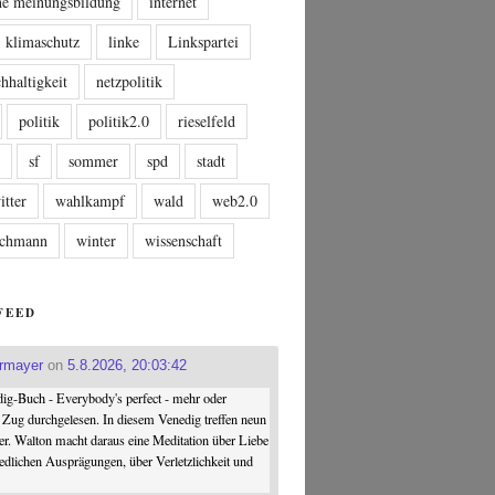
che meinungsbildung
internet
klimaschutz
linke
Linkspartei
hhaltigkeit
netzpolitik
politik
politik2.0
rieselfeld
n
sf
sommer
spd
stadt
itter
wahlkampf
wald
web2.0
tschmann
winter
wissenschaft
FEED
ermayer
on
5.8.2026, 20:03:42
ig-Buch - Everybody's perfect - mehr oder
 Zug durchgelesen. In diesem Venedig treffen neun
er. Walton macht daraus eine Meditation über Liebe
iedlichen Ausprägungen, über Verletzlichkeit und