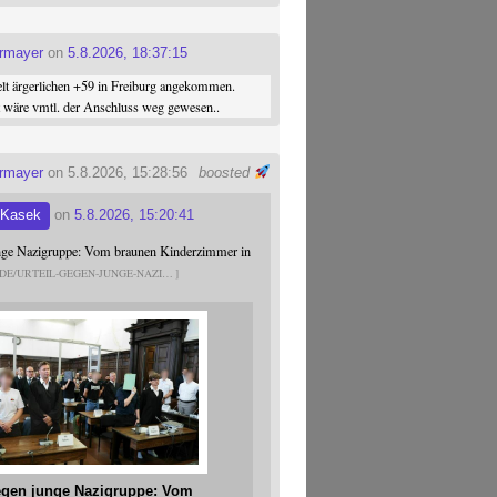
ermayer
on
5.8.2026, 18:37:15
elt ärgerlichen +59 in Freiburg angekommen.
st wäre vmtl. der Anschluss weg gewesen..
ermayer
on 5.8.2026, 15:28:56
boosted
 Kasek
on
5.8.2026, 15:20:41
unge Nazigruppe: Vom braunen Kinderzimmer in
.DE/URTEIL-GEGEN-JUNGE-NAZI
gegen junge Nazigruppe: Vom