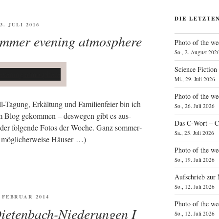
DIE LETZTE
ÖFFENTLICHT
 3. JULI 2016
ummer evening atmosphere
Photo of the we
So., 2. August 202
Science Fiction
Mi., 29. Juli 2026
Photo of the we
l-Tagung, Erkäl­tung und Fami­li­en­fei­er bin ich
So., 26. Juli 2026
m Blog gekom­men – des­we­gen gibt es aus­
Das C‑Wort – C
an­der fol­gen­de Fotos der Woche. Ganz som­mer­
Sa., 25. Juli 2026
r mög­li­cher­wei­se Häuser …)
Photo of the we
So., 19. Juli 2026
Aufschrieb zur
So., 12. Juli 2026
FENTLICHT
. FEBRUAR 2014
Photo of the w
Dietenbach-Niederungen I
So., 12. Juli 2026