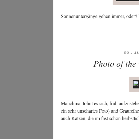
Son­nen­un­ter­gän­ge gehen immer, oder?
VERÖF
SO., 2
AM
Photo of the 
Manch­mal lohnt es sich, früh auf­zu­ste
ein sehr unschar­fes Foto) und
Grau­rei­he
auch Kat­zen, die im fast schon herbst­li­