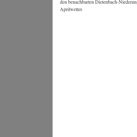
den benach­bar­ten Die­ten­bach-Nie­de­run­
Aprilwetter.