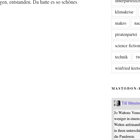
innerparteili
gen, ent­stan­den. Da hat­te es so schö­nes
klimakrise
makro
nac
piratenpartei
science fictio
technik
tw
winfried kre
MASTODON-
Till West
Jo Waltons Vened
weniger in einem
Welten aufeinand
in ihren untersch
die Pandemie.