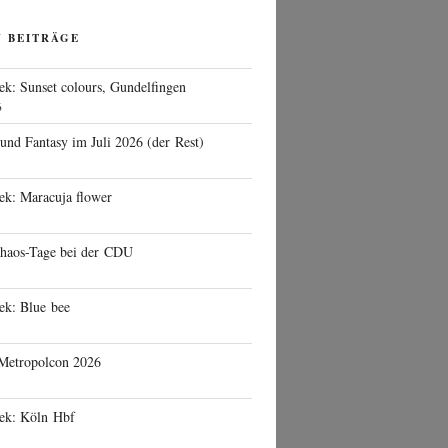
N BEITRÄGE
ek: Sunset colours, Gundelfingen
6
 und Fantasy im Juli 2026 (der Rest)
ek: Maracuja flower
haos-Tage bei der CDU
ek: Blue bee
 Metropolcon 2026
eek: Köln Hbf