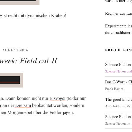
was das hier eig
Rechner zur La
 Erst recht mit dyna­mi­schen Krähen!
Experimentell:
durchsuchbarer
FENTLICHT
8. AUGUST 2016
FRISCH KO
week: Field cat II
Science Fiction
Science Fiction un
Das C-Wort - C
Frank Hamm
­hen. Dann kön­nen nicht nur
Eis­vö­gel
(lei­der nur
The good kind o
r
an der
Drei­sam
beob­ach­tet wer­den, son­dern
Aufschrieb zur Me.
chen Mor­gen­ne­bel über die Fel­der jagen.
Science Fiction
Science Fiction im