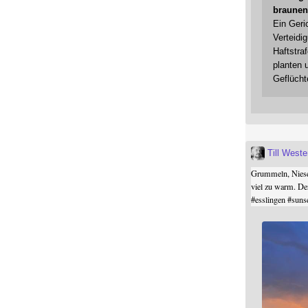
braunen
Ein Geri
Verteidi
Haftstraf
planten 
Geflücht
Till West
Grummeln, Niesel
viel zu warm. De
#
esslingen
#
suns