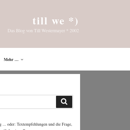
till we *)
Das Blog von Till Westermayer * 2002
Mehr …
Suchen
g ... oder: Textempfehlungen und die Frage,