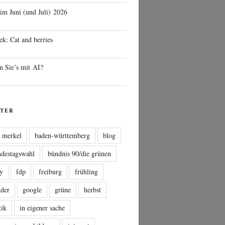
 im Juni (und Juli) 2026
ek: Cat and berries
n Sie’s mit AI?
TER
a merkel
baden-württemberg
blog
ndestagswahl
bündnis 90/die grünen
sy
fdp
freiburg
frühling
nder
google
grüne
herbst
tik
in eigener sache