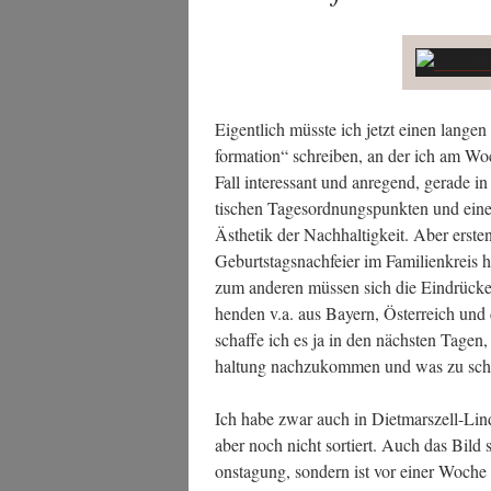
Eigent­lich müss­te ich jetzt einen lan­g
for­ma­ti­on“ schrei­ben, an der ich am W
Fall inter­es­sant und anre­gend, gera­de i
ti­schen Tages­ord­nungs­punk­ten und eine
Ästhe­tik der Nach­hal­tig­keit. Aber ers­
Geburts­tags­nach­fei­er im Fami­li­en­kreis 
zum ande­ren müs­sen sich die Ein­drü­c
hen­den v.a. aus Bay­ern, Öster­reich und 
schaf­fe ich es ja in den nächs­ten Tagen,
hal­tung nach­zu­kom­men und was zu sch
Ich habe zwar auch in Diet­mars­zell-Lin
aber noch nicht sor­tiert. Auch das Bild s
ons­ta­gung, son­dern ist vor einer Woche 