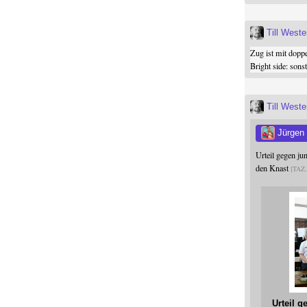
Till West
Zug ist mit dopp
Bright side: son
Till West
Jürgen
Urteil gegen j
den Knast
TAZ
Urteil 