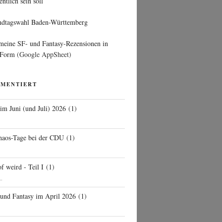
entlich sein soll
ndtagswahl Baden-Württemberg
 meine SF- und Fantasy-Rezensionen in
 Form
(Google AppSheet)
MMENTIERT
 im Juni (und Juli) 2026
(
1
)
d
haos-Tage bei der CDU
(
1
)
f weird - Teil I
(
1
)
..
 und Fantasy im April 2026
(
1
)