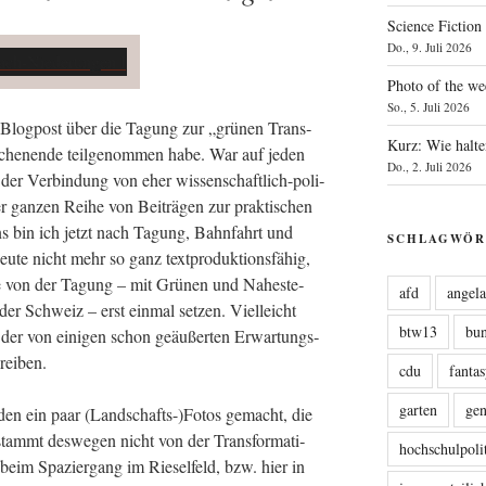
Science Fiction
Do., 9. Juli 2026
Photo of the we
So., 5. Juli 2026
en Blog­post über die Tagung zur „grü­nen Trans­
Kurz: Wie halte
ochen­en­de teil­ge­nom­men habe. War auf jeden
Do., 2. Juli 2026
n der Ver­bin­dung von eher wis­sen­schaft­lich-poli­
r gan­zen Rei­he von Bei­trä­gen zur prak­ti­schen
tens bin ich jetzt nach Tagung, Bahn­fahrt und
SCHLAGWÖR
heu­te nicht mehr so ganz text­pro­duk­ti­ons­fä­hig,
ke von der Tagung – mit Grü­nen und Nahe­ste­
afd
angel
der Schweiz – erst ein­mal set­zen. Viel­leicht
btw13
bu
 der von eini­gen schon geäu­ßer­ten Erwar­tungs­
reiben.
cdu
fanta
garten
ge
­den ein paar (Landschafts-)Fotos gemacht, die
tammt des­we­gen nicht von der Trans­for­ma­ti­
hochschulpoli
beim Spa­zier­gang im Rie­sel­feld, bzw. hier in