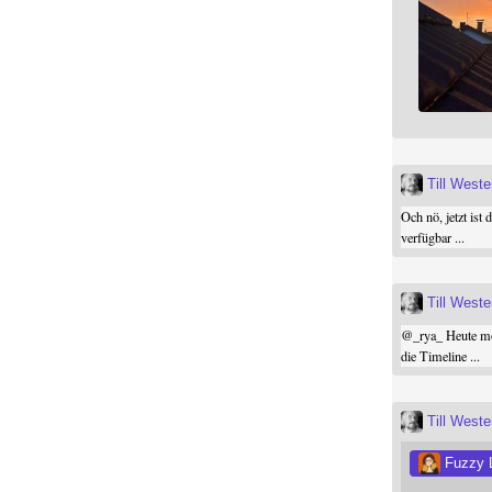
Till West
Och nö, jetzt ist 
verfügbar ...
Till West
@
_rya_
Heute mor
die Timeline ...
Till West
Fuzzy 