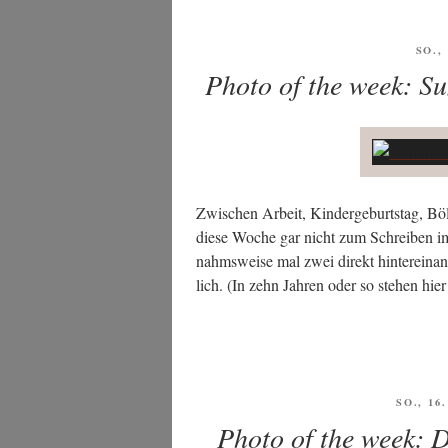
VER
SO.,
AM
Photo of the week: S
Zwi­schen Arbeit, Kin­der­ge­burts­tag, Böl
die­se Woche gar nicht zum Schrei­ben i
nahms­wei­se mal zwei direkt hin­ter­ein­
lich. (In zehn Jah­ren oder so ste­hen hie
VERÖF
SO., 16
AM
Photo of the week: 