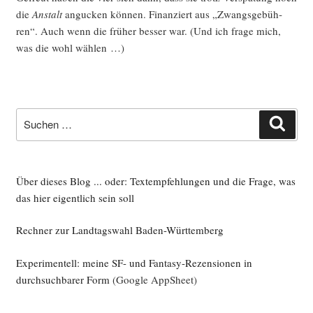
die
Anstalt
angu­cken kön­nen. Finan­ziert aus „Zwangs­ge­büh­
ren“. Auch wenn die frü­her bes­ser war. (Und ich fra­ge mich,
was die wohl wählen …)
Suche
Such
nach:
Über dieses Blog ... oder: Textempfehlungen und die Frage, was
das hier eigentlich sein soll
Rechner zur Landtagswahl Baden-Württemberg
Experimentell: meine SF- und Fantasy-Rezensionen in
durchsuchbarer Form
(Google AppSheet)