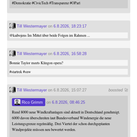
#
Demokratie
#
CivicTech
#
Transparenz
#
OParl
Till Westermayer
on
6.8.2026, 18:23:17
@
kaibojens
Im Mittel über beide Folgen im Rahmen ...
Till Westermayer
on
6.8.2026, 16:58:28
Bonnie Taylor meets Klingon opera?
#
startrek
#
snw
Till Westermayer
on 6.8.2026, 15:07:27
boosted 🚀
Rico Grimm
on
6.8.2026, 08:46:25
Rund 8000 neue Windkraftanlagen sind aktuell in Deutschland genehmigt.
6000 davon überschreiten laut Bundesverband Windenergie die neue
Leistungsgrenze regelmäßig. Drei Viertel der schon durchgeplanten
Windprojekte müssen neu bewertet werden.