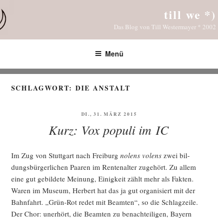
Zum
till we *)
Inhalt
Das Blog von Till Westermayer * 2002
springen
Menü
SCHLAGWORT:
DIE ANSTALT
VERÖFFENTLICHT
DI., 31. MÄRZ 2015
AM
Kurz: Vox populi im IC
Im Zug von Stutt­gart nach Frei­burg
nolens volens
zwei bil­
dungs­bür­ger­li­chen Paa­ren im Ren­ten­al­ter zuge­hört. Zu allem
eine gut gebil­de­te Mei­nung, Einig­keit zählt mehr als Fak­ten.
Waren im Muse­um, Her­bert hat das ja gut orga­ni­siert mit der
Bahn­fahrt. „Grün-Rot redet mit Beam­ten“, so die Schlag­zei­le.
Der Chor: uner­hört, die Beam­ten zu benach­tei­li­gen, Bay­ern