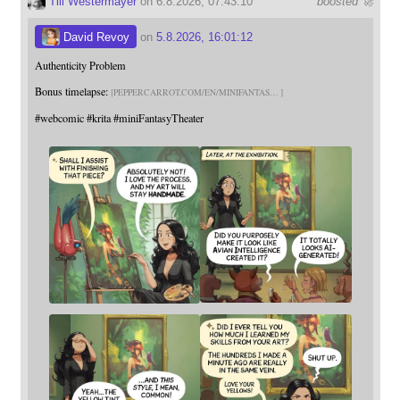
Till Westermayer
on 6.8.2026, 07:43:10
boosted 🚀
David Revoy
on
5.8.2026, 16:01:12
Authenticity Problem
Bonus timelapse:
PEPPERCARROT.COM/EN/MINIFANTAS
#
webcomic
#
krita
#
miniFantasyTheater