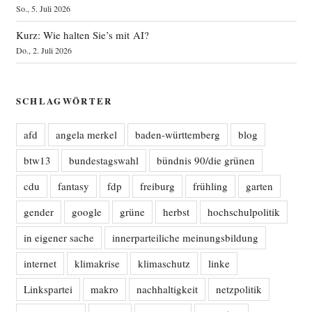
So., 5. Juli 2026
Kurz: Wie halten Sie’s mit AI?
Do., 2. Juli 2026
SCHLAGWÖRTER
afd
angela merkel
baden-württemberg
blog
btw13
bundestagswahl
bündnis 90/die grünen
cdu
fantasy
fdp
freiburg
frühling
garten
gender
google
grüne
herbst
hochschulpolitik
in eigener sache
innerparteiliche meinungsbildung
internet
klimakrise
klimaschutz
linke
Linkspartei
makro
nachhaltigkeit
netzpolitik