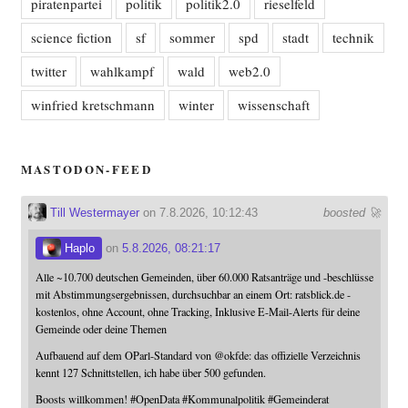
piratenpartei
politik
politik2.0
rieselfeld
science fiction
sf
sommer
spd
stadt
technik
twitter
wahlkampf
wald
web2.0
winfried kretschmann
winter
wissenschaft
MASTODON-FEED
Till Westermayer
on 7.8.2026, 10:12:43
boosted 🚀
Haplo
on
5.8.2026, 08:21:17
Alle ~10.700 deutschen Gemeinden, über 60.000 Ratsanträge und -beschlüsse
mit Abstimmungsergebnissen, durchsuchbar an einem Ort: ratsblick.de -
kostenlos, ohne Account, ohne Tracking, Inklusive E-Mail-Alerts für deine
Gemeinde oder deine Themen
Aufbauend auf dem OParl-Standard von
@
okfde
: das offizielle Verzeichnis
kennt 127 Schnittstellen, ich habe über 500 gefunden.
Boosts willkommen!
#
OpenData
#
Kommunalpolitik
#
Gemeinderat