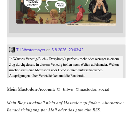
Till Westermayer
on
5.8.2026, 20:03:42
Jo Waltons Venedig-Buch - Everybody's perfect - mehr oder weniger in einem
Zug durchgelesen. In diesem Venedig treffen neun Welten aufeinander. Walton
macht daraus eine Meditation über Liebe in ihren unterschiedlichen
Ausprägungen, über Verletzlichkeit und die Pandemie.
Mein Mast­o­don-Account:
@_tillwe_@mastodon.social
Mein Blog ist aktu­ell nicht auf Mast­o­don zu fin­den. Alter­na­ti­ve:
Benach­rich­ti­gung per Mail oder das gute alte
RSS
.