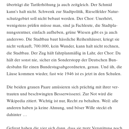
über­trägt die Tarif­er­hö­hung ja auch zeit­gleich. Der Schmid
kann’s halt nicht. Schwenk zur Stadt­po­li­tik, Rie­sel­fel­der Natur­
schutz­ge­biet soll nicht bebaut wer­den. Der Chor: Uner­hört,
wenigs­tens prü­fen müs­se man, sind ja Fach­leu­te, die Stadt­pla­
nungs­rent­ner, ein­fach auf­he­ben, grü­ne Wie­sen gibt es ja auch
anders­wo. Die Stadt­bau baut häss­li­che Rei­hen­häu­ser, kriegt sie
nicht ver­kauft, 700.000, kein Wun­der, kann halt nicht rech­nen,
die Stadt­bau. Der Zug hält fahr­plan­mä­ßig in Lahr, der Chor: Da
hält der sonst nie, sicher ein Son­der­stopp der Deut­schen Bun­
des­bahn für einen Bun­des­tags­ab­ge­ord­ne­ten, genau. Und iih, die
Läu­se kom­men wie­der, fast wie 1946 ist es jetzt in den Schulen.
Die bei­den grau­en Paa­re amü­sie­ren sich präch­tig mit ihrer ver­
trau­ten und beschwing­ten Bes­ser­wis­se­rei. Zur Not wird die
Wiki­pe­dia zitiert. Wich­tig ist nur, Recht zu behal­ten. Weil: alle
ande­ren haben ja kei­ne Ahnung, und böser Wil­le steckt eh
dahinter …
Gefreut haben die vier sich dann, dass sie trotz Ver­spä­tung noch