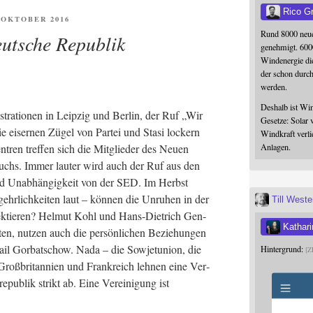
Rico G
FENTLICHT
. OKTOBER 2016
Rund 8000 neue
utsche Republik
genehmigt. 600
Windenergie die
der schon durc
werden.
Deshalb ist Win
tra­tio­nen in Leip­zig und Ber­lin, der Ruf „Wir
Gesetze: Solar 
e eiser­nen Zügel von Par­tei und Sta­si lockern
Windkraft verli
tren tref­fen sich die Mit­glie­der des Neu­en
Anlagen.
uchs. Immer lau­ter wird auch der Ruf aus den
 und Unab­hän­gig­keit von der SED. Im Herbst
ehr­lich­kei­ten laut – kön­nen die Unru­hen in der
Till West
­tie­ren? Hel­mut Kohl und Hans-Diet­rich Gen­
Kathari
­ten, nut­zen auch die per­sön­li­chen Bezie­hun­gen
hail Gor­bat­schow. Nada – die Sowjet­uni­on, die
Hintergrund:
Z
r Groß­bri­tan­ni­en und Frank­reich leh­nen eine Ver­
e­pu­blik strikt ab. Eine Ver­ei­ni­gung ist