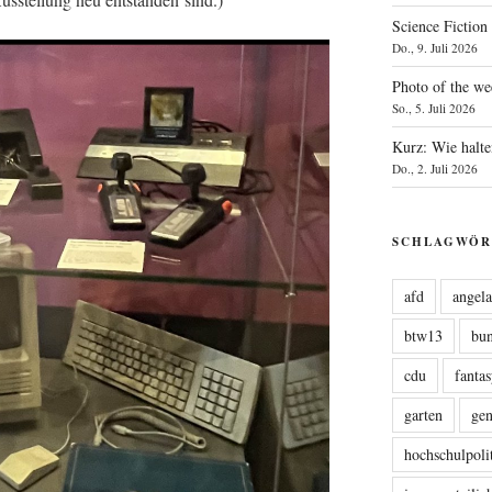
Science Fiction
Do., 9. Juli 2026
Photo of the we
So., 5. Juli 2026
Kurz: Wie halte
Do., 2. Juli 2026
SCHLAGWÖR
afd
angel
btw13
bu
cdu
fanta
garten
ge
hochschulpoli