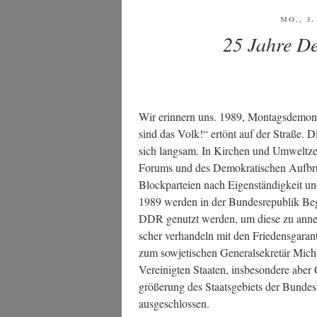
VERÖF
MO., 3
AM
25 Jahre De
Wir erin­nern uns. 1989, Mon­tags­de­mons­
sind das Volk!“ ertönt auf der Stra­ße. Di
sich lang­sam. In Kir­chen und Umwelt­zen­
Forums und des Demo­kra­ti­schen Auf­br
Block­par­tei­en nach Eigen­stän­dig­keit
1989 wer­den in der Bun­des­re­pu­blik Beg
DDR genutzt wer­den, um die­se zu annek
scher ver­han­deln mit den Frie­dens­ga­ran
zum sowje­ti­schen Gene­ral­se­kre­tär Mic
Ver­ei­nig­ten Staa­ten, ins­be­son­de­re abe
grö­ße­rung des Staats­ge­biets der Bun­des­r
ausgeschlossen.