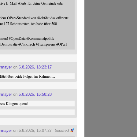
sive E-Mail-Alerts für deine Gemeinde oder
 dem OParl-Standard von
@
okfde
: das offizielle
nt 127 Schnittstellen, ich habe über 500
ommen!
#
OpenData
#
Kommunalpolitik
#
Demokratie
#
CivicTech
#
Transparenz
#
OParl
ermayer
on
6.8.2026, 18:23:17
ttel über beide Folgen im Rahmen ...
ermayer
on
6.8.2026, 16:58:28
ets Klingon opera?
ermayer
on 6.8.2026, 15:07:27
boosted