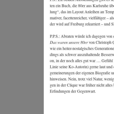
ten ein Buch, die 80er aus Karls­ru­he üb
lung“, das im Lay­out Anlei­hen an Tem­po 
ma­ti­ver, facet­ten­rei­cher, viel­fäl­ti­ger
der wird auf Frei­burg rekur­riert – und 
P.P.S.: Abra­ten wür­de ich dage­gen von
Das waren unse­re 80er
von Chris­toph 
wie ein hei­ter-nost­al­gi­sches Gene­ra­tio­
dings als schwer aus­zu­hal­ten­de Bes­ser­w
on, in der noch alles gut war … Gefühl 
Linie sei­ne Ko-Autorin) ger­ne laut und deu
ge­mei­ne­run­gen der eige­nen Bio­gra­fie
hin­wei­sen. Nein, trotz viel Natur, wen
gen in der Cli­que war frü­her nicht al
Erfin­dun­gen der Gegenwart.