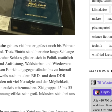
innerparteili
klimakrise
makro
nac
piratenpartei
science fictio
u­he
geht es viel brei­ter gefasst noch bis Febru­ar
technik
tw
nd. Trotz Ein­tritt stand hier eine lan­ge Schlan­ge
winfried kre
u­her Schloss glie­dert sich in Poli­tik (natür­lich
nd Auf­rüs­tung, Wald­ster­ben und Wie­der­ver­ei­
n Ein­rich­tungs­ge­gen­stän­den bis zu Inter­rail
MASTODON-
ann jeweils noch mit dem BRD- und dem DDR-
en mit viel Nost­al­gie und der Mög­lich­keit,
Till West
nter­ak­tiv mit­zu­ma­chen. Ziel­grup­pe: 45 bis 55-
Haplo
­nungs­ef­fekt: sehr groß. Inklu­si­ve: steht bei uns
Alle ~10.700 d
und -beschlüss
einem Ort: rats
sehr gut gemach­te Kata­lo­ge (bei den Atom­pro­tes­