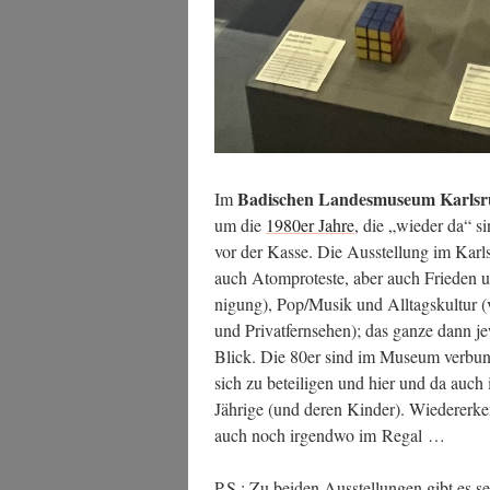
Badi­schen Lan­des­mu­se­um Karls­r
Im
um die
1980er Jah­re
, die „wie­der da“ si
vor der Kas­se. Die Aus­stel­lung im Karls­r
auch Atom­pro­tes­te, aber auch Frie­den u
ni­gung), Pop/Musik und All­tags­kul­tur (vo
und Pri­vat­fern­se­hen); das gan­ze d
Blick. Die 80er sind im Muse­um ver­bun­d
sich zu betei­li­gen und hier und da auch i
Jäh­ri­ge (und deren Kin­der). Wie­der­erken
auch noch irgend­wo im Regal …
P.S.: Zu bei­den Aus­stel­lun­gen gibt es 