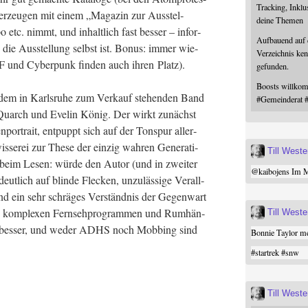
Tracking, Inklu
er­zeu­gen mit einem „Maga­zin zur Aus­stel­
deine Themen
etc. nimmt, und inhalt­lich fast bes­ser – infor­
Aufbauend auf
 – als die Aus­stel­lung selbst ist. Bonus: immer wie­
Verzeichnis ken
SF und Cyber­punk fin­den auch ihren Platz).
gefunden.
Boosts willk
 dem in Karls­ru­he zum Ver­kauf ste­hen­den Band
#
Gemeinderat
Quarch und Eve­lin König. Der wirkt zunächst
nen­por­trait, ent­puppt sich auf der Ton­spur aller­
is­se­rei zur The­se der ein­zig wah­ren Gene­ra­ti­
Till West
beim Lesen: wür­de den Autor (und in zwei­ter
@
kaibojens
Im Mi
t­lich auf blin­de Fle­cken, unzu­läs­si­ge Ver­all­
 und ein sehr schrä­ges Ver­ständ­nis der Gegen­wart
ig kom­ple­xen Fern­seh­pro­gram­men und Rum­hän­
Till West
les bes­ser, und weder ADHS noch Mob­bing sind
Bonnie Taylor me
#
startrek
#
snw
Till West