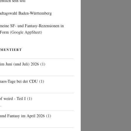
entlich sein soll
ndtagswahl Baden-Württemberg
 meine SF- und Fantasy-Rezensionen in
 Form
(Google AppSheet)
MMENTIERT
 im Juni (und Juli) 2026
(
1
)
d
haos-Tage bei der CDU
(
1
)
f weird - Teil I
(
1
)
..
 und Fantasy im April 2026
(
1
)