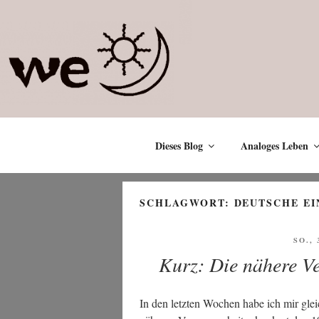
Zum
Inhalt
springen
Dieses Blog
Analoges Leben
SCHLAGWORT:
DEUTSCHE EI
VERÖ
SO., 
AM
Kurz: Die nähere V
In den letz­ten Wochen habe ich mir gleic