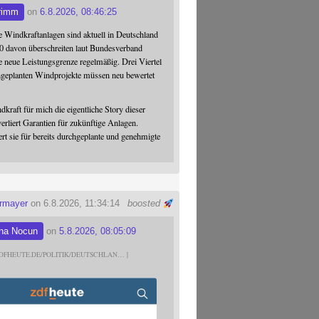
rimm
on
6.8.2026, 08:46:25
 Windkraftanlagen sind aktuell in Deutschland
0 davon überschreiten laut Bundesverband
 neue Leistungsgrenze regelmäßig. Drei Viertel
hgeplanten Windprojekte müssen neu bewertet
dkraft für mich die eigentliche Story dieser
verliert Garantien für zukünftige Anlagen.
ert sie für bereits durchgeplante und genehmigte
ermayer
on 6.8.2026, 11:34:14
boosted
na Nocun
on
5.8.2026, 08:05:09
DFHEUTE.DE/POLITIK/DEUTSCHLAN