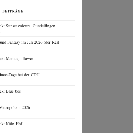
N BEITRÄGE
ek: Sunset colours, Gundelfingen
6
 und Fantasy im Juli 2026 (der Rest)
ek: Maracuja flower
haos-Tage bei der CDU
ek: Blue bee
 Metropolcon 2026
eek: Köln Hbf