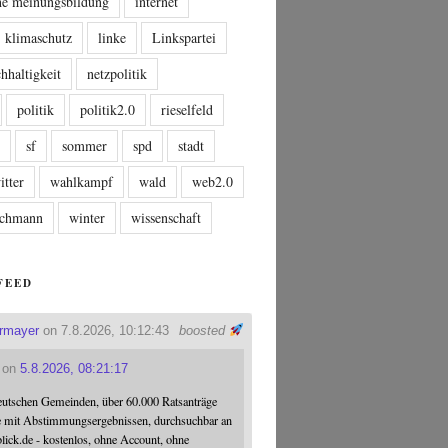
che meinungsbildung
internet
klimaschutz
linke
Linkspartei
hhaltigkeit
netzpolitik
politik
politik2.0
rieselfeld
n
sf
sommer
spd
stadt
itter
wahlkampf
wald
web2.0
tschmann
winter
wissenschaft
FEED
ermayer
on 7.8.2026, 10:12:43
boosted
on
5.8.2026, 08:21:17
eutschen Gemeinden, über 60.000 Ratsanträge
e mit Abstimmungsergebnissen, durchsuchbar an
blick.de - kostenlos, ohne Account, ohne