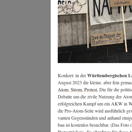
Würt­tem­ber­gi­schen Lan
Kon­kret: in der
August 2023 die klei­ne, aber fein gemach­
Atom. Strom. Pro­test.
Die für die poli­ti
Debat­te um die zivi­le Nut­zung der Ato
erfolg­rei­chen Kampf um ein AKW in Wyhl 
die Pro-Atom-Sei­te wird aus­führ­lich gewü
van­ten Gegen­stän­den und anhand eini­g
bau ist kos­ten­los besuch­bar. (Das Foto ob
Pro­test­pla­ka­te, die aller­dings für die­se