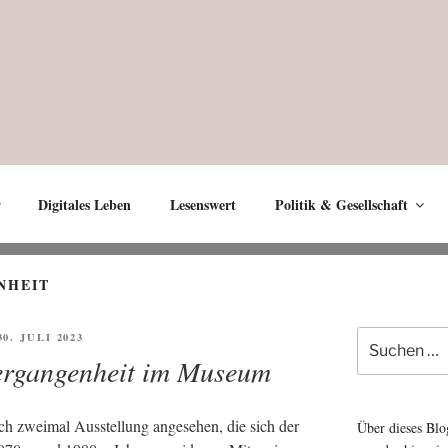
Digitales Leben
Lesenswert
Politik & Gesellschaft
NHEIT
Suche
FFENTLICHT
30. JULI 2023
nach:
ergangenheit im Museum
h zwei­mal Aus­stel­lung ange­se­hen, die sich der
Über dieses Blo