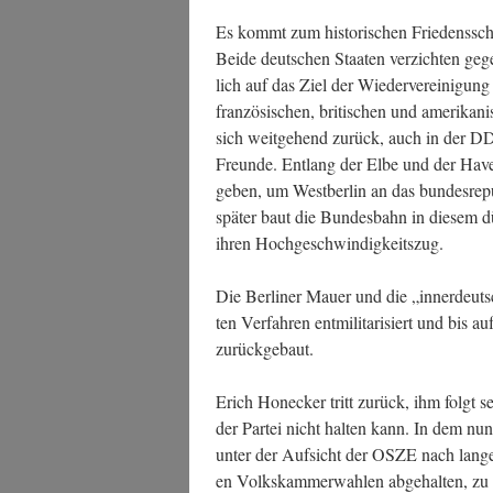
Es kommt zum his­to­ri­schen Frie­dens­sch
Bei­de deut­schen Staa­ten ver­zich­ten geg
lich auf das Ziel der Wie­der­ver­ei­ni­gung 
fran­zö­si­schen, bri­ti­schen und ame­ri­ka­
sich weit­ge­hend zurück, auch in der DD
Freun­de. Ent­lang der Elbe und der Havel
ge­ben, um West­ber­lin an das bun­des­re­pu
spä­ter baut die Bun­des­bahn in die­sem dün
ihren Hochgeschwindigkeitszug.
Die Ber­li­ner Mau­er und die „inner­deut
ten Ver­fah­ren ent­mi­li­ta­ri­siert und bis 
zurückgebaut.
Erich Hon­ecker tritt zurück, ihm folgt 
der Par­tei nicht hal­ten kann. In dem nu
unter der Auf­sicht der OSZE nach lan­ge
en Volks­kam­mer­wah­len abge­hal­ten,