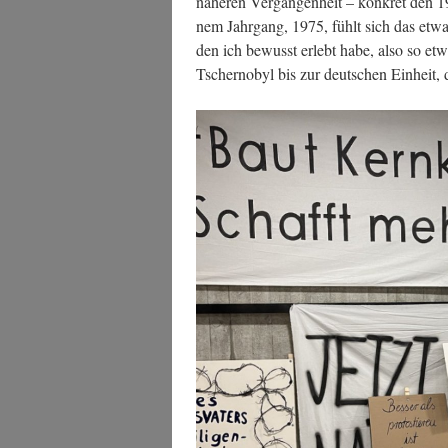
nähe­ren Ver­gan­gen­heit – kon­kret den
nem Jahr­gang, 1975, fühlt sich das etwas
den ich bewusst erlebt habe, also so etw
Tscher­no­byl bis zur deut­schen Ein­heit,