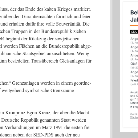
luss, der das Ende des kal­ten Krie­ges mar­kiert.
en­über den Garan­tie­mäch­ten förm­lich und fei­er­
und erhal­ten dafür ihre vol­le Sou­ve­rä­ni­tät. Die
ni­schen Trup­pen in der Bun­des­re­pu­blik zie­hen
R beginnt der Rück­zug der sowje­ti­schen
 wer­den Flä­chen an die Bun­des­re­pu­blik abge­
­blia­ni­sche Staats­ge­biet anzu­schlie­ßen. Wenig
n besie­del­ten Tran­sit­be­reich Gleis­an­la­gen für
­schen“ Grenz­an­la­gen wer­den in einem geord­ne­
auf weit­ge­hend sym­bo­li­sche Grenz­zäu­ne
sein Kron­prinz Egon Krenz, der aber die Macht
n Deut­sche Repu­blik genann­ten Staat wer­den
n Ver­hand­lun­gen im März 1991 die ers­ten frei­
 zu denen neben der SED-PDS auch der neu