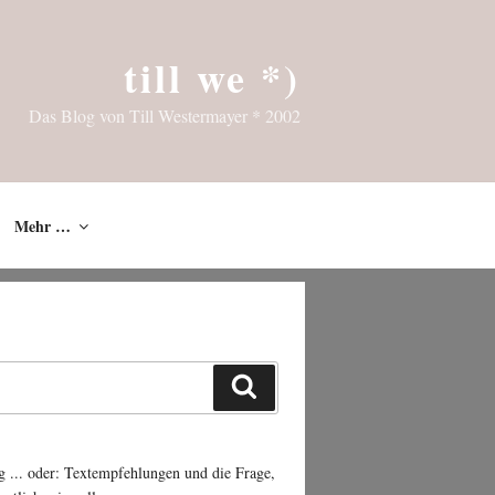
till we *)
Das Blog von Till Westermayer * 2002
Mehr …
Suchen
g ... oder: Textempfehlungen und die Frage,