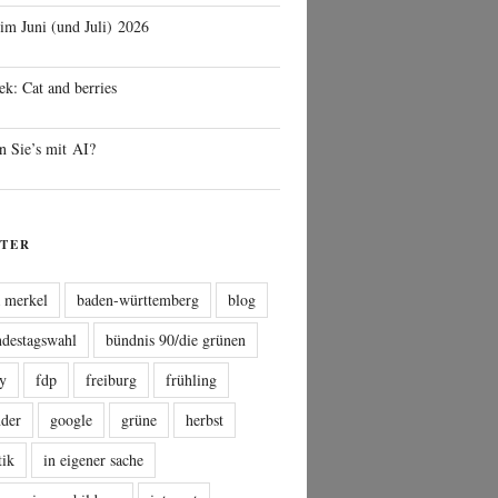
 im Juni (und Juli) 2026
ek: Cat and berries
n Sie’s mit AI?
TER
a merkel
baden-württemberg
blog
ndestagswahl
bündnis 90/die grünen
sy
fdp
freiburg
frühling
nder
google
grüne
herbst
tik
in eigener sache