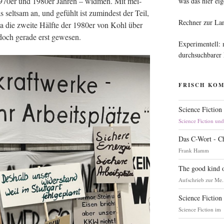
 1970er und 1980er Jah­ren – wid­men. Mit mei­
was das hier eig
 selt­sam an, und gefühlt ist zumin­dest der Teil,
Rechner zur La
a die zwei­te Hälf­te der 1980er von Kohl über
 doch gera­de erst gewesen.
Experimentell:
durchsuchbarer
FRISCH KO
Science Fiction
Science Fiction un
Das C-Wort - C
Frank Hamm
The good kind o
Aufschrieb zur Me.
Science Fiction
Science Fiction im