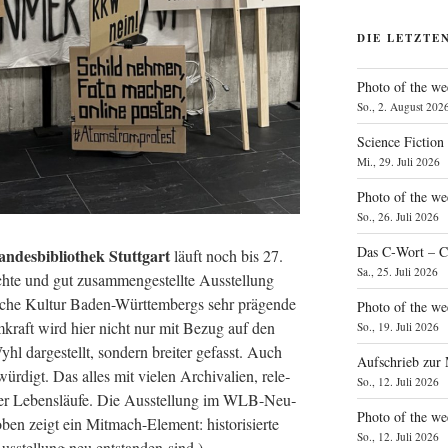
DIE LETZTE
Photo of the we
So., 2. August 202
Science Fiction
Mi., 29. Juli 2026
Photo of the we
So., 26. Juli 2026
Das C‑Wort – C
­des­bi­blio­thek Stutt­gart
läuft noch bis 27.
Sa., 25. Juli 2026
te und gut zusam­men­ge­stell­te Aus­stel­lung
­sche Kul­tur Baden-Würt­tem­bergs sehr prä­gen­de
Photo of the we
m­kraft wird hier nicht nur mit Bezug auf den
So., 19. Juli 2026
dar­ge­stellt, son­dern brei­ter gefasst. Auch
Aufschrieb zur
r­digt. Das alles mit vie­len Archi­va­li­en, rele­
So., 12. Juli 2026
er Lebens­läu­fe. Die Aus­stel­lung im WLB-Neu­
Photo of the w
en zeigt ein Mit­mach-Ele­ment: his­to­ri­sier­te
So., 12. Juli 2026
 Aus­stel­lung neu ent­stan­den sind.)