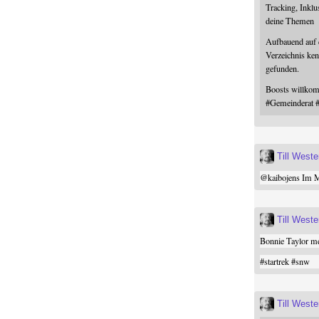
Tracking, Inklu
deine Themen
Aufbauend auf
Verzeichnis ken
gefunden.
Boosts willk
#
Gemeinderat
Till West
@
kaibojens
Im Mi
Till West
Bonnie Taylor me
#
startrek
#
snw
Till West