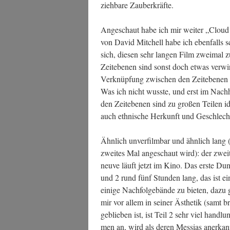
zieh­ba­re Zauberkräfte.
Ange­schaut habe ich mir wei­ter „Clou
von David Mit­chell habe ich eben­falls 
sich, die­sen sehr lan­gen Film zwei­mal 
Zeit­ebe­nen sind sonst doch etwas ver­wi
Ver­knüp­fung zwi­schen den Zeit­ebe­nen 
Was ich nicht wuss­te, und erst im Nach­
den Zeit­ebe­nen sind zu gro­ßen Tei­len id
auch eth­ni­sche Her­kunft und Geschlech
Ähn­lich unver­film­bar und ähn­lich lang (
zwei­tes Mal ange­schaut wird): der zwe
neuve läuft jetzt im Kino. Das ers­te Dun
und 2 rund fünf Stun­den lang, das ist ei
eini­ge Nach­fol­ge­bän­de zu bie­ten, dazu
mir vor allem in sei­ner Ästhe­tik (samt bru­
geblie­ben ist, ist Teil 2 sehr viel hand­lu
men an, wird als deren Mes­si­as aner­kann