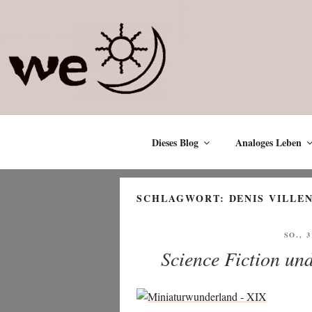
Zum
Inhalt
springen
Dieses Blog
Analoges Leben
SCHLAGWORT:
DENIS VILLE
VERÖ
SO., 
AM
Science Fiction un