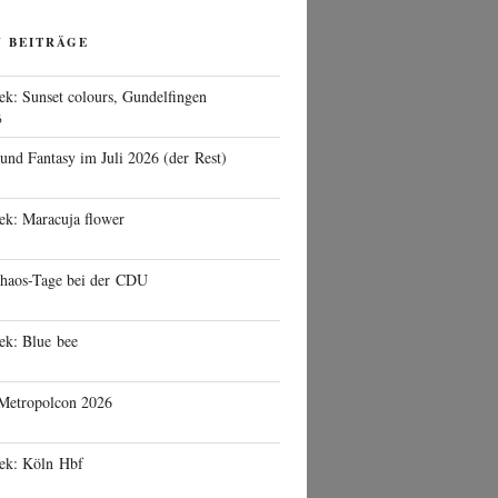
N BEITRÄGE
ek: Sunset colours, Gundelfingen
6
 und Fantasy im Juli 2026 (der Rest)
ek: Maracuja flower
haos-Tage bei der CDU
ek: Blue bee
 Metropolcon 2026
eek: Köln Hbf