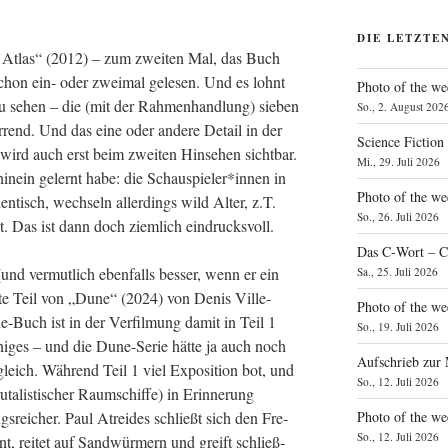
DIE LETZTE
d Atlas“ (2012) – zum zwei­ten Mal, das Buch
schon ein- oder zwei­mal gele­sen. Und es lohnt
Photo of the we
zu sehen – die (mit der Rah­men­hand­lung) sie­ben
So., 2. August 202
r­rend. Und das eine oder ande­re Detail in der
Science Fiction
wird auch erst beim zwei­ten Hin­se­hen sicht­bar.
Mi., 29. Juli 2026
hin­ein gelernt habe: die Schauspieler*innen in
Photo of the we
en­tisch, wech­seln aller­dings wild Alter, z.T.
So., 26. Juli 2026
t. Das ist dann doch ziem­lich eindrucksvoll.
Das C‑Wort – C
und ver­mut­lich eben­falls bes­ser, wenn er ein
Sa., 25. Juli 2026
i­te Teil von „Dune“ (2024) von Denis Ville­
Photo of the we
e-Buch ist in der Ver­fil­mung damit in Teil 1
So., 19. Juli 2026
ni­ges – und die Dune-Serie hät­te ja auch noch
Aufschrieb zur
 gleich. Wäh­rend Teil 1 viel Expo­si­ti­on bot, und
So., 12. Juli 2026
ta­lis­ti­scher Raum­schif­fe) in Erin­ne­rung
Photo of the w
ngs­rei­cher. Paul Atrei­des schließt sich den Fre­
So., 12. Juli 2026
t, rei­tet auf Sand­wür­mern und greift schließ­