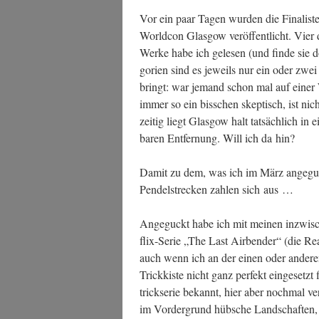
Vor ein paar Tagen wur­den die Fina­lis­te
World­con Glas­gow ver­öf­fent­licht. Vier
Wer­ke habe ich gele­sen (und fin­de sie d
go­rien sind es jeweils nur ein oder zwei 
bringt: war jemand schon mal auf einer Wo
immer so ein biss­chen skep­tisch, ist nic
zei­tig liegt Glas­gow halt tat­säch­lich in 
ba­ren Ent­fer­nung. Will ich da hin?
Damit zu dem, was ich im März ange­guck
Pen­del­stre­cken zah­len sich aus …
Ange­guckt habe ich mit mei­nen inzwi­sc
flix-Serie „The Last Air­ben­der“ (die Rea
auch wenn ich an der einen oder ande­ren 
Trick­kis­te nicht ganz per­fekt ein­ge­setz
trick­se­rie bekannt, hier aber noch­mal ver
im Vor­der­grund hüb­sche Land­schaf­ten, fa