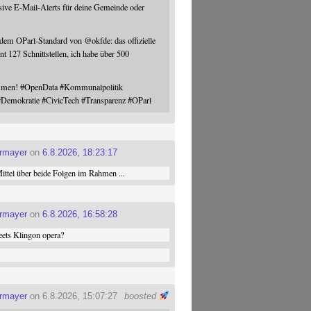
sive E-Mail-Alerts für deine Gemeinde oder
 dem OParl-Standard von
@
okfde
: das offizielle
nt 127 Schnittstellen, ich habe über 500
ommen!
#
OpenData
#
Kommunalpolitik
#
Demokratie
#
CivicTech
#
Transparenz
#
OParl
ermayer
on
6.8.2026, 18:23:17
ttel über beide Folgen im Rahmen ...
ermayer
on
6.8.2026, 16:58:28
ets Klingon opera?
ermayer
on 6.8.2026, 15:07:27
boosted