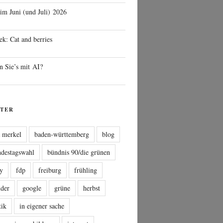
 im Juni (und Juli) 2026
ek: Cat and berries
n Sie’s mit AI?
TER
a merkel
baden-württemberg
blog
ndestagswahl
bündnis 90/die grünen
sy
fdp
freiburg
frühling
nder
google
grüne
herbst
tik
in eigener sache