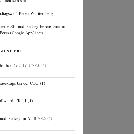
entlich sein soll
ndtagswahl Baden-Württemberg
 meine SF- und Fantasy-Rezensionen in
 Form
(Google AppSheet)
MMENTIERT
 im Juni (und Juli) 2026
(
1
)
d
haos-Tage bei der CDU
(
1
)
f weird - Teil I
(
1
)
..
 und Fantasy im April 2026
(
1
)