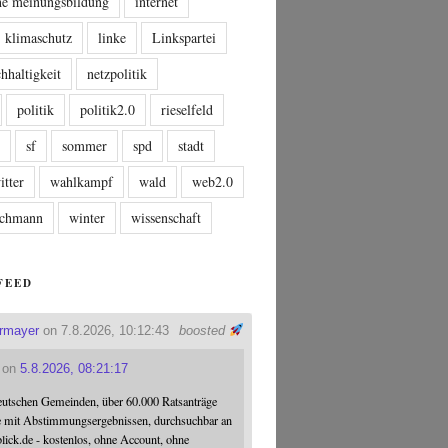
che meinungsbildung
internet
klimaschutz
linke
Linkspartei
hhaltigkeit
netzpolitik
politik
politik2.0
rieselfeld
n
sf
sommer
spd
stadt
itter
wahlkampf
wald
web2.0
tschmann
winter
wissenschaft
FEED
ermayer
on 7.8.2026, 10:12:43
boosted
on
5.8.2026, 08:21:17
eutschen Gemeinden, über 60.000 Ratsanträge
e mit Abstimmungsergebnissen, durchsuchbar an
blick.de - kostenlos, ohne Account, ohne