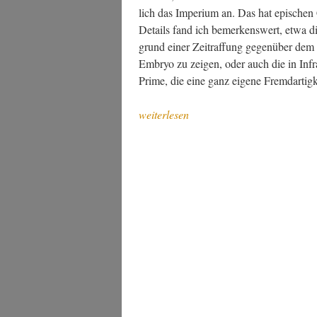
lich das Impe­ri­um an. Das hat epi­schen
Details fand ich bemer­kens­wert, etwa di
grund einer Zeit­raf­fung gegen­über dem 
Embryo zu zei­gen, oder auch die in Infra
Prime, die eine ganz eige­ne Fremd­ar­ti
„Sci­
weiterlesen
ence
Fic­
tion
und
Fan­
ta­
sy
im
März 2024“