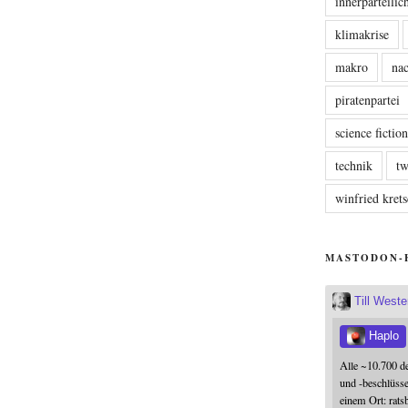
innerparteili
klimakrise
makro
nac
piratenpartei
science fictio
technik
tw
winfried kre
MASTODON-
Till West
Haplo
Alle ~10.700 d
und -beschlüss
einem Ort: rats