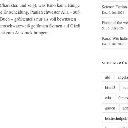
 Cha­rak­ter, und zeigt, was Kino kann. Eini­ge
Science Fiction
e Ent­schei­dung, Pauls Schwes­ter Alia – auf­
Do., 9. Juli 2026
Buch – größ­ten­teils nur als voll bewuss­ten
Photo of the we
­rot­schwarz­weiß gefilm­ten Sze­nen auf Gie­di
So., 5. Juli 2026
g­keit zum Aus­druck bringen.
Kurz: Wie halte
Do., 2. Juli 2026
SCHLAGWÖR
afd
angel
btw13
bu
cdu
fanta
garten
ge
hochschulpoli