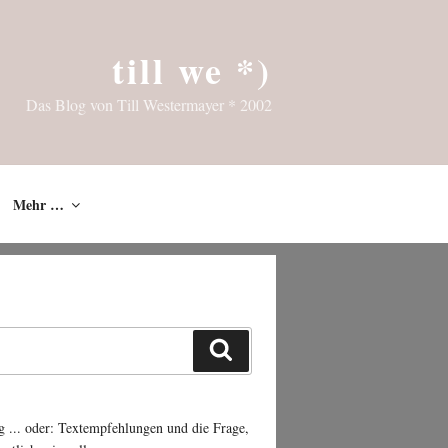
till we *)
Das Blog von Till Westermayer * 2002
Mehr …
Suchen
g ... oder: Textempfehlungen und die Frage,