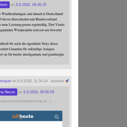
rimm
on
6.8.2026, 08:46:25
 Windkraftanlagen sind aktuell in Deutschland
0 davon überschreiten laut Bundesverband
 neue Leistungsgrenze regelmäßig. Drei Viertel
hgeplanten Windprojekte müssen neu bewertet
dkraft für mich die eigentliche Story dieser
verliert Garantien für zukünftige Anlagen.
ert sie für bereits durchgeplante und genehmigte
ermayer
on 6.8.2026, 11:34:14
boosted
na Nocun
on
5.8.2026, 08:05:09
DFHEUTE.DE/POLITIK/DEUTSCHLAN