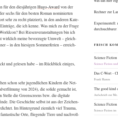
was das hier eig
n für den dies­jäh­ri­gen
Hugo-Award
von der
Rechner zur La
 der sechs für den bes­ten Roman nomi­nier­ten
ort sehr zu recht plat­ziert), in den ande­ren Kate­
Experimentell:
Ein­trä­ge, die ich ken­ne. Was mich zu der Fra­ge
durchsuchbarer
rld­con? Bei Rie­sen­ver­an­stal­tun­gen bin ich
ht wirk­lich mei­ne bevor­zug­te Umwelt – gleich­
einer – in den hie­si­gen Som­mer­fe­ri­en – erreich­
FRISCH KO
Science Fiction
t und gele­sen habe – im Rück­blick eini­ges,
Science Fiction un
Das C-Wort - C
Frank Hamm
hen schon sehr jugend­li­chen Kin­dern die Net­
The good kind o
l­ver­fil­mung von 2024), die soli­de gemacht ist,
Stel­le die Green­screens bzw. die digi­ta­le
Aufschrieb zur Me.
t fin­de. Die Geschich­te selbst ist aus der Zei­chen­
Science Fiction
­dich­tet. Im Hin­ter­grund ziem­lich viel Trau­ma,
Science Fiction im
n­tas­ti­sche Orte, flie­gen­de Tie­re und nach­voll­