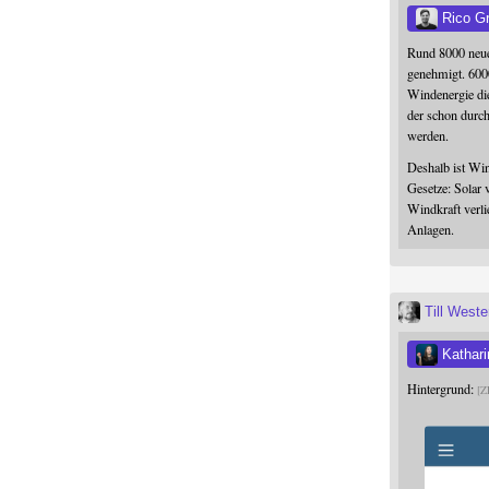
Rico G
Rund 8000 neue
genehmigt. 600
Windenergie die
der schon durc
werden.
Deshalb ist Win
Gesetze: Solar 
Windkraft verli
Anlagen.
Till West
Kathari
Hintergrund:
Z