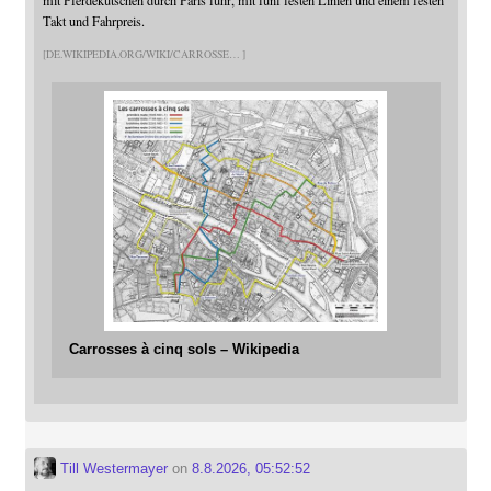
mit Pferdekutschen durch Paris fuhr, mit fünf festen Linien und einem festen
Takt und Fahrpreis.
DE.WIKIPEDIA.ORG/WIKI/CARROSSE
Carrosses à cinq sols – Wikipedia
Till Westermayer
on
8.8.2026, 05:52:52