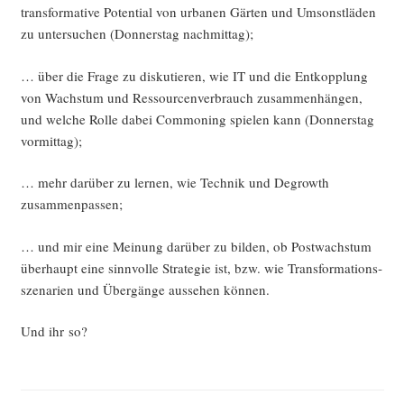
trans­for­ma­ti­ve Poten­ti­al von urba­nen Gär­ten und Umsonst­lä­den
zu unter­su­chen (Don­ners­tag nachmittag);
… über die Fra­ge zu dis­ku­tie­ren, wie IT und die Ent­kopp­lung
von Wachs­tum und Res­sour­cen­ver­brauch zusam­men­hän­gen,
und wel­che Rol­le dabei Com­mo­ning spie­len kann (Don­ners­tag
vormittag);
… mehr dar­über zu ler­nen, wie Tech­nik und Degrowth
zusammenpassen;
… und mir eine Mei­nung dar­über zu bil­den, ob Post­wachs­tum
über­haupt eine sinn­vol­le Stra­te­gie ist, bzw. wie Trans­for­ma­ti­ons­
sze­na­ri­en und Über­gän­ge aus­se­hen können.
Und ihr so?