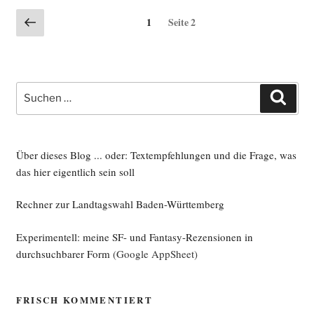
Seitennummerierung
Vorherige
Seite
1
Seite
2
Seite
der
Beiträge
Suche
Such
nach:
Über dieses Blog ... oder: Textempfehlungen und die Frage, was
das hier eigentlich sein soll
Rechner zur Landtagswahl Baden-Württemberg
Experimentell: meine SF- und Fantasy-Rezensionen in
durchsuchbarer Form
(Google AppSheet)
FRISCH KOMMENTIERT