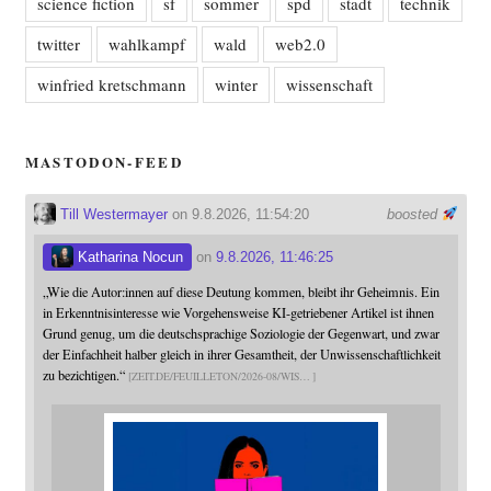
science fiction
sf
sommer
spd
stadt
technik
twitter
wahlkampf
wald
web2.0
winfried kretschmann
winter
wissenschaft
MASTODON-FEED
Till Westermayer
on 9.8.2026, 11:54:20
boosted
Katharina Nocun
on
9.8.2026, 11:46:25
„Wie die Autor:innen auf diese Deutung kommen, bleibt ihr Geheimnis. Ein
in Erkenntnisinteresse wie Vorgehensweise KI-getriebener Artikel ist ihnen
Grund genug, um die deutschsprachige Soziologie der Gegenwart, und zwar
der Einfachheit halber gleich in ihrer Gesamtheit, der Unwissenschaftlichkeit
zu bezichtigen.“
ZEIT.DE/FEUILLETON/2026-08/WIS