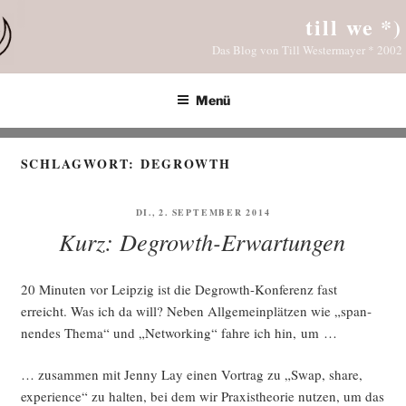
Zum
till we *)
Inhalt
Das Blog von Till Westermayer * 2002
springen
Menü
SCHLAGWORT:
DEGROWTH
VERÖFFENTLICHT
DI., 2. SEPTEMBER 2014
AM
Kurz: Degrowth-Erwartungen
20 Minu­ten vor Leip­zig ist die Degrowth-Kon­fe­renz fast
erreicht. Was ich da will? Neben All­ge­mein­plät­zen wie „span­
nen­des The­ma“ und „Net­wor­king“ fah­re ich hin, um …
… zusam­men mit Jen­ny Lay einen Vor­trag zu „Swap, share,
expe­ri­ence“ zu hal­ten, bei dem wir Pra­xis­theo­rie nut­zen, um das