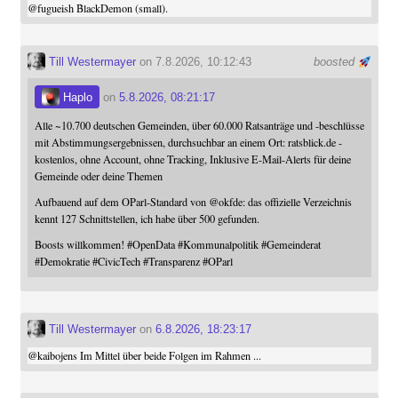
@
fugueish
BlackDemon (small).
Till Westermayer
on 7.8.2026, 10:12:43
boosted
Haplo
on
5.8.2026, 08:21:17
Alle ~10.700 deutschen Gemeinden, über 60.000 Ratsanträge und -beschlüsse
mit Abstimmungsergebnissen, durchsuchbar an einem Ort: ratsblick.de -
kostenlos, ohne Account, ohne Tracking, Inklusive E-Mail-Alerts für deine
Gemeinde oder deine Themen
Aufbauend auf dem OParl-Standard von
@
okfde
: das offizielle Verzeichnis
kennt 127 Schnittstellen, ich habe über 500 gefunden.
Boosts willkommen!
#
OpenData
#
Kommunalpolitik
#
Gemeinderat
#
Demokratie
#
CivicTech
#
Transparenz
#
OParl
Till Westermayer
on
6.8.2026, 18:23:17
@
kaibojens
Im Mittel über beide Folgen im Rahmen ...