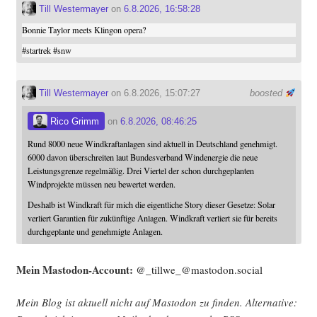
Till Westermayer
on
6.8.2026, 16:58:28
Bonnie Taylor meets Klingon opera?
#
startrek
#
snw
Till Westermayer
on 6.8.2026, 15:07:27
boosted
Rico Grimm
on
6.8.2026, 08:46:25
Rund 8000 neue Windkraftanlagen sind aktuell in Deutschland genehmigt.
6000 davon überschreiten laut Bundesverband Windenergie die neue
Leistungsgrenze regelmäßig. Drei Viertel der schon durchgeplanten
Windprojekte müssen neu bewertet werden.
Deshalb ist Windkraft für mich die eigentliche Story dieser Gesetze: Solar
verliert Garantien für zukünftige Anlagen. Windkraft verliert sie für bereits
durchgeplante und genehmigte Anlagen.
Mein Mast­o­don-Account:
@_tillwe_@mastodon.social
Mein Blog ist aktu­ell nicht auf Mast­o­don zu fin­den. Alter­na­ti­ve: