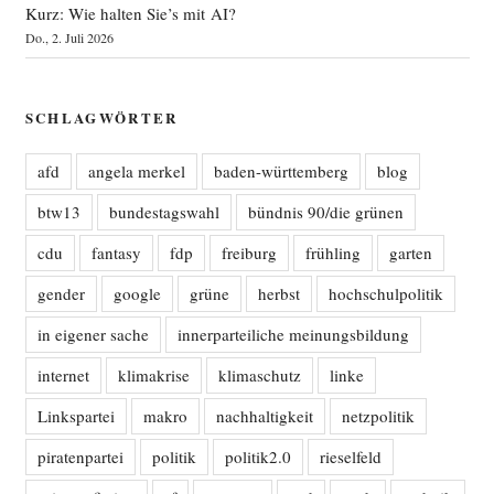
Kurz: Wie halten Sie’s mit AI?
Do., 2. Juli 2026
SCHLAGWÖRTER
afd
angela merkel
baden-württemberg
blog
btw13
bundestagswahl
bündnis 90/die grünen
cdu
fantasy
fdp
freiburg
frühling
garten
gender
google
grüne
herbst
hochschulpolitik
in eigener sache
innerparteiliche meinungsbildung
internet
klimakrise
klimaschutz
linke
Linkspartei
makro
nachhaltigkeit
netzpolitik
piratenpartei
politik
politik2.0
rieselfeld