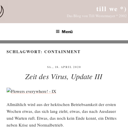
Zum
till we *)
Inhalt
Das Blog von Till Westermayer * 2002
springen
Menü
SCHLAGWORT:
CONTAINMENT
VERÖFFENTLICHT
SA., 18. APRIL 2020
AM
Zeit des Virus, Update III
All­mäh­lich wird aus der hek­ti­schen Betrieb­sam­keit der ers­ten
Wochen etwas, das sich lang zieht, etwas, das nach Aus­dau­er
und War­ten ruft. Etwas, das noch kein Ende kennt, ein Drit­tes
neben Kri­se und Normalbetrieb.