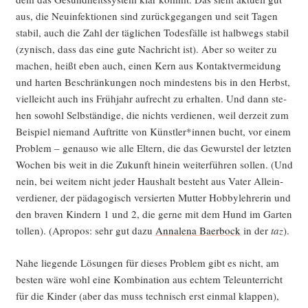
aus, die Neu­in­fek­tio­nen sind zurück­ge­gan­gen und seit Tagen
sta­bil, auch die Zahl der täg­li­chen Todes­fäl­le ist halb­wegs sta­bil
(zynisch, dass das eine gute Nach­richt ist). Aber so wei­ter zu
machen, heißt eben auch, einen Kern aus Kon­takt­ver­mei­dung
und har­ten Beschrän­kun­gen noch min­des­tens bis in den Herbst,
viel­leicht auch ins Früh­jahr auf­recht zu erhal­ten. Und dann ste­
hen sowohl Selb­stän­di­ge, die nichts ver­die­nen, weil der­zeit zum
Bei­spiel nie­mand Auf­trit­te von Künstler*innen bucht, vor einem
Pro­blem – genau­so wie alle Eltern, die das Gewurs­tel der letz­ten
Wochen bis weit in die Zukunft hin­ein wei­ter­füh­ren sol­len. (Und
nein, bei wei­tem nicht jeder Haus­halt besteht aus Vater Allein­
ver­die­ner, der päd­ago­gisch ver­sier­ten Mut­ter Hob­by­leh­re­rin und
den bra­ven Kin­dern 1 und 2, die ger­ne mit dem Hund im Gar­ten
tol­len). (Apro­pos: sehr gut dazu
Anna­le­na Baer­bock
in der
taz
).
Nahe lie­gen­de Lösun­gen für die­ses Pro­blem gibt es nicht, am
bes­ten wäre wohl eine Kom­bi­na­ti­on aus ech­tem Tele­un­ter­richt
für die Kin­der (aber das muss tech­nisch erst ein­mal klap­pen),