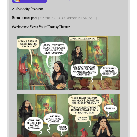
Authenticity Problem
Bonus timelapse:
PEPPERCARROT.COM/EN/MINIFANTAS
#
webcomic
#
krita
#
miniFantasyTheater