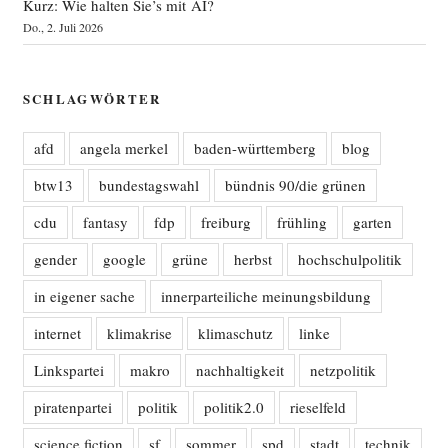
Kurz: Wie halten Sie’s mit AI?
Do., 2. Juli 2026
SCHLAGWÖRTER
afd
angela merkel
baden-württemberg
blog
btw13
bundestagswahl
bündnis 90/die grünen
cdu
fantasy
fdp
freiburg
frühling
garten
gender
google
grüne
herbst
hochschulpolitik
in eigener sache
innerparteiliche meinungsbildung
internet
klimakrise
klimaschutz
linke
Linkspartei
makro
nachhaltigkeit
netzpolitik
piratenpartei
politik
politik2.0
rieselfeld
science fiction
sf
sommer
spd
stadt
technik