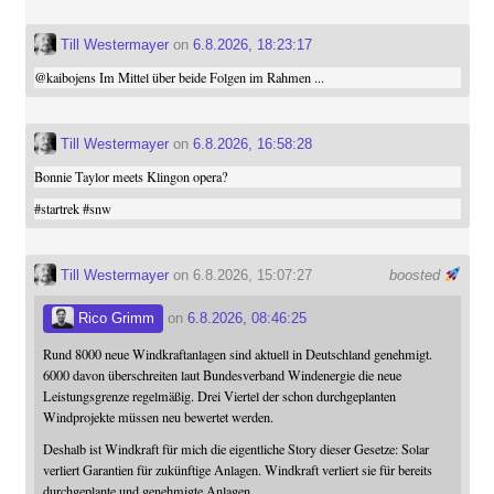
Till Westermayer
on
6.8.2026, 18:23:17
@
kaibojens
Im Mittel über beide Folgen im Rahmen ...
Till Westermayer
on
6.8.2026, 16:58:28
Bonnie Taylor meets Klingon opera?
#
startrek
#
snw
Till Westermayer
on 6.8.2026, 15:07:27
boosted
Rico Grimm
on
6.8.2026, 08:46:25
Rund 8000 neue Windkraftanlagen sind aktuell in Deutschland genehmigt.
6000 davon überschreiten laut Bundesverband Windenergie die neue
Leistungsgrenze regelmäßig. Drei Viertel der schon durchgeplanten
Windprojekte müssen neu bewertet werden.
Deshalb ist Windkraft für mich die eigentliche Story dieser Gesetze: Solar
verliert Garantien für zukünftige Anlagen. Windkraft verliert sie für bereits
durchgeplante und genehmigte Anlagen.