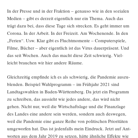
In der Pres­se und in der Frak­ti­on – genau­so wie in den sozia­len
Medi­en – gibt es der­zeit eigent­lich nur ein The­ma. Auch das
trägt dazu bei, dass die­se Tage sich stre­cken. Es geht immer um
Coro­na. In der Arbeit. In der Frei­zeit. Am Wochen­en­de. In den
„Feri­en“. Usw. Klar gibt es Flucht­mo­men­te – Com­pu­ter­spie­le,
Fil­me, Bücher – aber eigent­lich ist das Virus dau­er­prä­sent. Und
das seit Wochen. Auch das macht die­se Zeit schwie­rig. Viel­
leicht brau­chen wir hier ande­re Räume.
Gleich­zei­tig emp­fin­de ich es als schwie­rig, die Pan­de­mie aus­zu­
blen­den. Bei­spiel Wahl­pro­gramm – im Früh­jahr 2021 sind
Land­tags­wah­len in Baden-Würt­tem­berg. Da jetzt ein Pro­gramm
zu schrei­ben, das aus­sieht wie jedes ande­re, das wird nicht
gehen. Nicht nur, weil die Wirt­schafts­la­ge und die Finanz­la­ge
des Lan­des eine ande­re sein wer­den, son­dern auch des­we­gen,
weil die Pan­de­mie eine gan­ze Rei­he von poli­ti­schen Prio­ri­tä­ten
umge­wor­fen hat. Das ist jeden­falls mein Ein­druck. Jetzt auf Ant­
wor­ten aus dem Jahr 2019 zu set­zen, hät­te ähn­li­che Effek­te wie