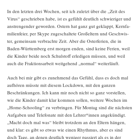
In den letz­ten drei Wochen, seit ich zuletzt über die „Zeit des
Virus“ geschrie­ben habe, ist es gefühlt deut­lich schwie­ri­ger und
anstren­gen­der gewor­den. Ostern hat ganz gut geklappt, Kern­fa­
mi­li­en­fei­er, per Sky­pe zuge­schal­te­te Groß­el­tern und Geschwis­
ter, gemein­sam ver­brach­te Zeit. Aber die Oster­fe­ri­en, die in
Baden-Würt­tem­berg erst mor­gen enden, sind kei­ne Feri­en, weil
die Kin­der bei­de noch Schul­stoff erle­di­gen müs­sen, und weil
auch die Frak­ti­ons­ar­beit weit­ge­hend „nor­mal“ weiterläuft.
Auch bei mir gibt es zuneh­mend das Gefühl, dass es doch mal
auf­hö­ren müss­te mit die­sem Lock­down, mit den gan­zen
Beschrän­kun­gen. Ich kann mir noch nicht so ganz vor­stel­len,
wie die Kin­der damit klar kom­men sol­len, wei­te­re Wochen im
„Home-Schoo­ling“ zu ver­brin­gen. Für Mon­tag sind die nächs­ten
Auf­ga­ben und Tele­fo­na­te mit den Lehrer*innen ange­kün­digt.
„Macht doch mal was“ bleibt trotz­dem an den Eltern hän­gen,
und klar: es gibt so etwas wie einen Rhyth­mus, aber es sind
doch Tage, an denen deut­lich weni­ger pas­siert als es in der