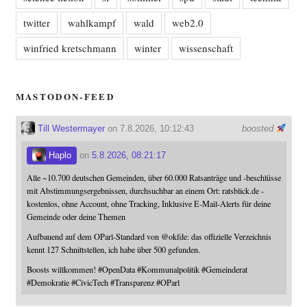
twitter
wahlkampf
wald
web2.0
winfried kretschmann
winter
wissenschaft
MASTODON-FEED
Till Westermayer
on 7.8.2026, 10:12:43
boosted
Haplo
on
5.8.2026, 08:21:17
Alle ~10.700 deutschen Gemeinden, über 60.000 Ratsanträge und -beschlüsse
mit Abstimmungsergebnissen, durchsuchbar an einem Ort: ratsblick.de -
kostenlos, ohne Account, ohne Tracking, Inklusive E-Mail-Alerts für deine
Gemeinde oder deine Themen
Aufbauend auf dem OParl-Standard von
@
okfde
: das offizielle Verzeichnis
kennt 127 Schnittstellen, ich habe über 500 gefunden.
Boosts willkommen!
#
OpenData
#
Kommunalpolitik
#
Gemeinderat
#
Demokratie
#
CivicTech
#
Transparenz
#
OParl