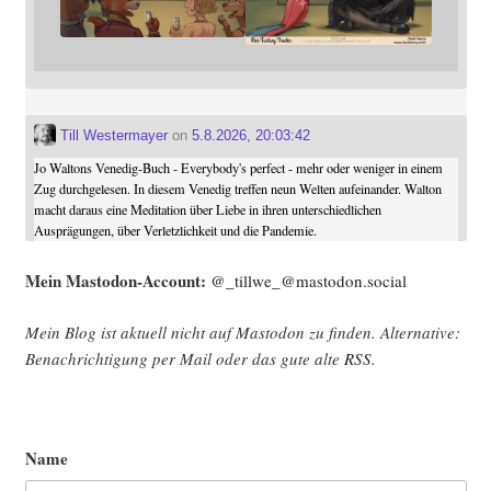
Till Westermayer
on
5.8.2026, 20:03:42
Jo Waltons Venedig-Buch - Everybody's perfect - mehr oder weniger in einem
Zug durchgelesen. In diesem Venedig treffen neun Welten aufeinander. Walton
macht daraus eine Meditation über Liebe in ihren unterschiedlichen
Ausprägungen, über Verletzlichkeit und die Pandemie.
Mein Mast­o­don-Account:
@_tillwe_@mastodon.social
Mein Blog ist aktu­ell nicht auf Mast­o­don zu fin­den. Alter­na­ti­ve:
Benach­rich­ti­gung per Mail oder das gute alte
RSS
.
Name