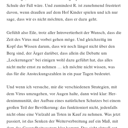
Schu­le der Fall wäre. Und zumin­dest R. ist zuneh­mend frus­triert
davon, wenn drau­ßen auf dem Hof Kin­der spie­len und ich nur
sage, dass wir es nicht möch­ten, dass er dazu geht.
Gefühlt also Eile, trotz aller Intro­ver­tier­heit der Wunsch, dass die
Zeit des Virus mal vor­bei gehen möge. Und gleich­zei­tig im
Kopf das Wis­sen dar­um, dass wir noch längst nicht über den
Berg sind, der Ärger dar­über, dass allein die Debat­te um
„Locke­run­gen“ bei eini­gen wohl dazu geführt hat, das alles
nicht mehr ernst zu neh­men … ich möch­te nicht wis­sen, was
das für die Anste­ckungs­zah­len in ein paar Tagen bedeutet.
Und wenn ich ver­su­che, mir die ver­schie­de­nen Stra­te­gien, mit
dem Virus umzu­ge­hen, vor Augen hal­te, dann wird klar: Her­
den­im­mu­ni­tät, der Auf­bau eines natür­li­chen Schut­zes bei einem
gro­ßen Teil der Bevöl­ke­rung: das funk­tio­niert nicht, jeden­falls
nicht ohne eine Viel­zahl an Toten in Kauf zu neh­men. Was jetzt
pas­siert, ist das Sen­ken der Wei­ter­ver­brei­tung auf ein Maß, mit
dem das Gesund­heits­sys­tem klar kommt. Das sieht aktu­ell gut