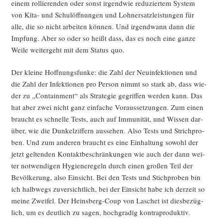
einem rol­lie­ren­den oder sonst irgend­wie redu­zier­tem Sys­tem
von Kita- und Schul­öff­nun­gen und Lohn­er­satz­leis­tun­gen für
alle, die so nicht arbei­ten kön­nen. Und irgend­wann dann die
Imp­fung. Aber so oder so heißt dass, das es noch eine gan­ze
Wei­le wei­ter­geht mit dem Sta­tus quo.
Der klei­ne Hoff­nungs­fun­ke: die Zahl der Neu­in­fek­tio­nen und
die Zahl der Infek­tio­nen pro Per­son nimmt so stark ab, dass wie­
der zu „Con­tain­ment“ als Stra­te­gie gegrif­fen wer­den kann. Das
hat aber zwei nicht ganz ein­fa­che Vor­aus­set­zun­gen. Zum einen
braucht es schnel­le Tests, auch auf Immu­ni­tät, und Wis­sen dar­
über, wie die Dun­kel­zif­fern aus­se­hen. Also Tests und Strich­pro­
ben. Und zum ande­ren braucht es eine Ein­hal­tung sowohl der
jetzt gel­ten­den Kon­takt­be­schrän­kun­gen wie auch der dann wei­
ter not­wen­di­gen Hygie­ne­re­geln durch einen gro­ßen Teil der
Bevöl­ke­rung, also Ein­sicht. Bei den Tests und Stich­pro­ben bin
ich halb­wegs zuver­sicht­lich, bei der Ein­sicht habe ich der­zeit so
mei­ne Zwei­fel. Der Heins­berg-Coup von Laschet ist dies­be­züg­
lich, um es deut­lich zu sagen, hoch­gra­dig kontraproduktiv.