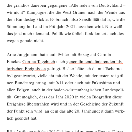
die gran­di­os dane­ben gegan­ge­ne „Alle reden von Deutsch­land –
wir nicht“-Kampagne, die die West-Grü­nen nach der Wen­de aus
dem Bun­des­tag kick­te. Es braucht also Sen­si­bi­li­tät dafür, wie die
Stim­mung im Land im Früh­jahr 2021 aus­se­hen wird. Nur weiß
das jetzt noch nie­mand. Poli­tik wie üblich funk­tio­niert auch des­
we­gen gera­de nicht.
Arne Jung­jo­hann hat­te auf Twit­ter mit Bezug auf Caro­lin
Emckes
Coro­na-Tage­buch
nach
gene­ra­tio­nen­de­fi­nie­ren­den his­
to­ri­schen Ereig­nis­sen
gefragt. Bis­her hät­te ich da mit Tscher­no­
byl geant­wor­tet, viel­leicht mit der Wen­de, mit der ers­ten rot-grü­
nen Bun­des­re­gie­rung, mit 9/11 oder auch mit Fuku­shi­ma und
allen Fol­gen, auch in der baden-würt­tem­ber­gi­schen Lan­des­po­li­
tik. Gut mög­lich, dass das Jahr 2020 in vie­len Bio­gra­fien die­se
Ereig­nis­se über­strah­len wird und in der Geschich­te der Zukunft
der Punkt sein wird, an dem das alte 20. Jahr­hun­dert dann wirk­
lich geen­det hat.
P.S.: April­ta­ge mit fast 30° Cel­si­us, viel zu wenig Regen, Dür­re­