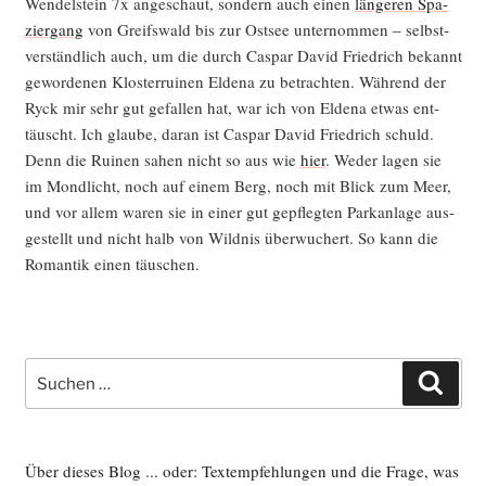
Wen­del­stein 7x ange­schaut, son­dern auch einen
län­ge­ren Spa­
zier­gang
von Greifs­wald bis zur Ost­see unter­nom­men – selbst­
ver­ständ­lich auch, um die durch Cas­par David Fried­rich bekannt
gewor­de­nen Klos­ter­rui­nen Elde­na zu betrach­ten. Wäh­rend der
Ryck mir sehr gut gefal­len hat, war ich von Elde­na etwas ent­
täuscht. Ich glau­be, dar­an ist Cas­par David Fried­rich schuld.
Denn die Rui­nen sahen nicht so aus wie
hier
. Weder lagen sie
im Mond­licht, noch auf einem Berg, noch mit Blick zum Meer,
und vor allem waren sie in einer gut gepfleg­ten Park­an­la­ge aus­
ge­stellt und nicht halb von Wild­nis über­wu­chert. So kann die
Roman­tik einen täuschen.
Suche
Such
nach:
Über dieses Blog ... oder: Textempfehlungen und die Frage, was