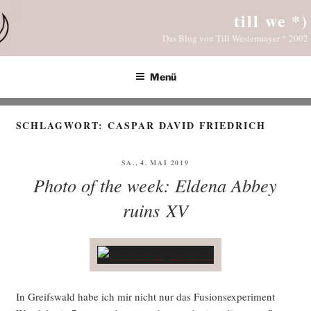
Zum
till we *)
Inhalt
Das Blog von Till Westermayer * 2002
springen
Menü
SCHLAGWORT:
CASPAR DAVID FRIEDRICH
VERÖFFENTLICHT
SA., 4. MAI 2019
AM
Photo of the week: Eldena Abbey
ruins XV
In Greifs­wald habe ich mir nicht nur das Fusi­ons­expe­ri­ment