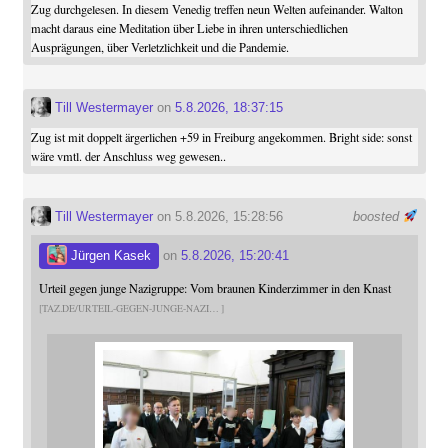
Zug durchgelesen. In diesem Venedig treffen neun Welten aufeinander. Walton
macht daraus eine Meditation über Liebe in ihren unterschiedlichen
Ausprägungen, über Verletzlichkeit und die Pandemie.
Till Westermayer
on
5.8.2026, 18:37:15
Zug ist mit doppelt ärgerlichen +59 in Freiburg angekommen. Bright side: sonst
wäre vmtl. der Anschluss weg gewesen..
Till Westermayer
on 5.8.2026, 15:28:56
boosted
Jürgen Kasek
on
5.8.2026, 15:20:41
Urteil gegen junge Nazigruppe: Vom braunen Kinderzimmer in den Knast
TAZ.DE/URTEIL-GEGEN-JUNGE-NAZI