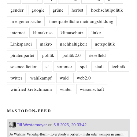
gender
google
grüne
herbst
hochschulpolitik
in eigener sache
innerparteiliche meinungsbildung
internet
klimakrise
klimaschutz
linke
Linkspartei
makro
nachhaltigkeit
netzpolitik
piratenpartei
politik
politik2.0
rieselfeld
science fiction
sf
sommer
spd
stadt
technik
twitter
wahlkampf
wald
web2.0
winfried kretschmann
winter
wissenschaft
MASTODON-FEED
Till Westermayer
on
5.8.2026, 20:03:42
Jo Waltons Venedig-Buch - Everybody's perfect - mehr oder weniger in einem