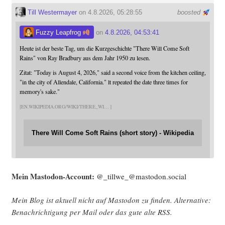
Till Westermayer
on 4.8.2026, 05:28:55
boosted
Fuzzy Leapfrog
on
4.8.2026, 04:53:41
Heute ist der beste Tag, um die Kurzgeschichte "There Will Come Soft
Rains" von Ray Bradbury aus dem Jahr 1950 zu lesen.
Zitat: "Today is August 4, 2026," said a second voice from the kitchen ceiling,
"in the city of Allendale, California." lt repeated the date three times for
memory's sake."
EN.WIKIPEDIA.ORG/WIKI/THERE_WI
There Will Come Soft Rains (short story) - Wikipedia
Mein Mast­o­don-Account:
@_tillwe_@mastodon.social
Mein Blog ist aktu­ell nicht auf Mast­o­don zu fin­den. Alter­na­ti­ve:
Benach­rich­ti­gung per Mail oder das gute alte
RSS
.