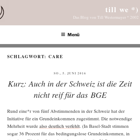
Zum
till we *)
Inhalt
Das Blog von Till Westermayer * 2002
springen
Menü
SCHLAGWORT:
CARE
VERÖFFENTLICHT
SO., 5. JUNI 2016
AM
Kurz: Auch in der Schweiz ist die Zeit
nicht reif für das BGE
Rund eine*r von fünf Abstim­men­den in der Schweiz hat der
Initia­ti­ve für ein Grund­ein­kom­men zuge­stimmt. Die not­wen­di­ge
Mehr­heit wur­de
also deut­lich ver­fehlt
. (In Basel-Stadt stim­men
sogar 36 Pro­zent für das bedin­gungs­lo­se Grund­ein­kom­men, in