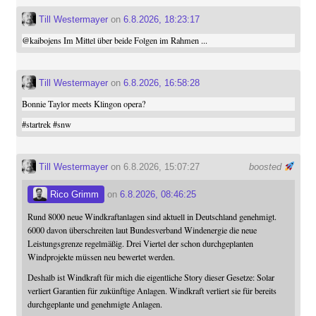
Till Westermayer
on
6.8.2026, 18:23:17
@
kaibojens
Im Mittel über beide Folgen im Rahmen ...
Till Westermayer
on
6.8.2026, 16:58:28
Bonnie Taylor meets Klingon opera?
#
startrek
#
snw
Till Westermayer
on 6.8.2026, 15:07:27
boosted
Rico Grimm
on
6.8.2026, 08:46:25
Rund 8000 neue Windkraftanlagen sind aktuell in Deutschland genehmigt.
6000 davon überschreiten laut Bundesverband Windenergie die neue
Leistungsgrenze regelmäßig. Drei Viertel der schon durchgeplanten
Windprojekte müssen neu bewertet werden.
Deshalb ist Windkraft für mich die eigentliche Story dieser Gesetze: Solar
verliert Garantien für zukünftige Anlagen. Windkraft verliert sie für bereits
durchgeplante und genehmigte Anlagen.