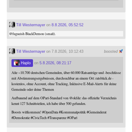
Till Westermayer
on
8.8.2026, 05:52:52
@
fugueish
BlackDemon (small).
Till Westermayer
on 7.8.2026, 10:12:43
boosted
Haplo
on
5.8.2026, 08:21:17
Alle ~10.700 deutschen Gemeinden, über 60.000 Ratsanträge und -beschlüsse
mit Abstimmungsergebnissen, durchsuchbar an einem Ort: ratsblick.de -
kostenlos, ohne Account, ohne Tracking, Inklusive E-Mail-Alerts für deine
Gemeinde oder deine Themen
Aufbauend auf dem OParl-Standard von
@
okfde
: das offizielle Verzeichnis
kennt 127 Schnittstellen, ich habe über 500 gefunden.
Boosts willkommen!
#
OpenData
#
Kommunalpolitik
#
Gemeinderat
#
Demokratie
#
CivicTech
#
Transparenz
#
OParl