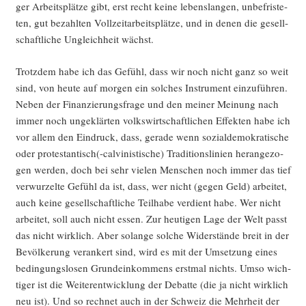
ger Arbeits­plät­ze gibt, erst recht kei­ne lebens­lan­gen, unbe­fris­te­
ten, gut bezahl­ten Voll­zeit­ar­beits­plät­ze, und in denen die gesell­
schaft­li­che Ungleich­heit wächst.
Trotz­dem habe ich das Gefühl, dass wir noch nicht ganz so weit
sind, von heu­te auf mor­gen ein sol­ches Instru­ment ein­zu­füh­ren.
Neben der Finan­zie­rungs­fra­ge und den mei­ner Mei­nung nach
immer noch unge­klär­ten volks­wirt­schaft­li­chen Effek­ten habe ich
vor allem den Ein­druck, dass, gera­de wenn sozi­al­de­mo­kra­ti­sche
oder protestantisch(-calvinistische) Tra­di­ti­ons­li­ni­en her­an­ge­zo­
gen wer­den, doch bei sehr vie­len Men­schen noch immer das tief
ver­wur­zel­te Gefühl da ist, dass, wer nicht (gegen Geld) arbei­tet,
auch kei­ne gesell­schaft­li­che Teil­ha­be ver­dient habe. Wer nicht
arbei­tet, soll auch nicht essen. Zur heu­ti­gen Lage der Welt passt
das nicht wirk­lich. Aber solan­ge sol­che Wider­stän­de breit in der
Bevöl­ke­rung ver­an­kert sind, wird es mit der Umset­zung eines
bedin­gungs­lo­sen Grund­ein­kom­mens erst­mal nichts. Umso wich­
ti­ger ist die Wei­ter­ent­wick­lung der Debat­te (die ja nicht wirk­lich
neu ist). Und so rech­net auch in der Schweiz die Mehr­heit der