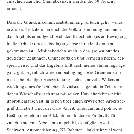
ein­zel­nen Züri­cher Stimm­be­zir­ken wur­den die 50 Pro­zent
erreicht).
Dass die Grund­ein­kom­mens­ab­stim­mung ver­lo­ren geht, war zu
erwar­ten. Trotz­dem fin­de ich die Volks­ab­stim­mung und auch
das Ergeb­nis ermu­ti­gend, weil damit doch eini­ges an Bewe­gung
in die Debat­te um das bedin­gungs­lo­se Grund­ein­kom­men
gekom­men ist – Medi­en­be­rich­te auch in den gro­ßen bun­des­
deut­schen Zei­tun­gen, Online­por­ta­len und Fern­seh­sen­dern, bei­
spiels­wei­se. Und das Ergeb­nis trifft auch mei­ne Stim­mungs­la­ge
ganz gut: Eigent­lich wäre ein bedin­gungs­lo­ses Grund­ein­kom­
men – bei rich­ti­ger Aus­ge­stal­tung – eine sinn­vol­le Wei­ter­ent­
wick­lung eines frei­heit­li­chen Sozi­al­staats, gera­de in Zei­ten, in
denen Wirt­schafts­wachs­tum mit sei­nen Umwelt­ef­fek­ten nicht
unpro­ble­ma­tisch ist, in denen über einen erwei­ter­ten Arbeits­be­
griff dis­ku­tiert wird, der Care-Arbeit, Ehren­amt und poli­ti­sche
Betä­ti­gung mit in den Blick nimmt, in denen Pro­duk­ti­vi­tät
zuneh­mend von Arbeit ent­kop­pelt ist, es mög­li­cher­wei­se –
Stich­wort: Auto­ma­ti­sie­rung, KI, Robo­ter – bald sehr viel weni­