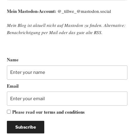
Mein Mast­o­don-Account:
@_tillwe_@mastodon.social
Mein Blog ist aktu­ell nicht auf Mast­o­don zu fin­den. Alter­na­ti­ve:
Benach­rich­ti­gung per Mail oder das gute alte
RSS
.
Name
Email
Please read our
terms and conditions