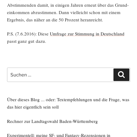
Abstim­men­den damit, in eini­gen Jah­ren erneut über das Grund­
ein­kom­men abzu­stim­men. Dann viel­leicht schon mit einem
Ergeb­nis, das näher an die 50 Pro­zent heranreicht.
P.S. (7.6.2016): Die­se
Umfra­ge zur Stim­mung in Deutsch­land
passt ganz gut dazu.
Suche
Such
nach:
Über dieses Blog ... oder: Textempfehlungen und die Frage, was
das hier eigentlich sein soll
Rechner zur Landtagswahl Baden-Württemberg
Experimentell: meine SF- und Fantasy-Rezensionen in