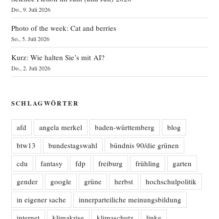
Do., 9. Juli 2026
Photo of the week: Cat and berries
So., 5. Juli 2026
Kurz: Wie halten Sie’s mit AI?
Do., 2. Juli 2026
SCHLAGWÖRTER
afd
angela merkel
baden-württemberg
blog
btw13
bundestagswahl
bündnis 90/die grünen
cdu
fantasy
fdp
freiburg
frühling
garten
gender
google
grüne
herbst
hochschulpolitik
in eigener sache
innerparteiliche meinungsbildung
internet
klimakrise
klimaschutz
linke