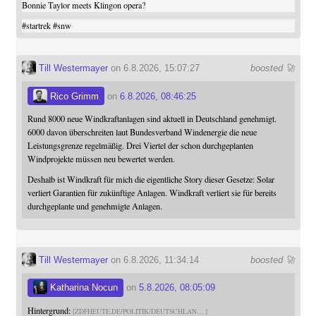
Bonnie Taylor meets Klingon opera?
#
startrek
#
snw
Till Westermayer
on 6.8.2026, 15:07:27
boosted 🚀
Rico Grimm
on
6.8.2026, 08:46:25
Rund 8000 neue Windkraftanlagen sind aktuell in Deutschland genehmigt.
6000 davon überschreiten laut Bundesverband Windenergie die neue
Leistungsgrenze regelmäßig. Drei Viertel der schon durchgeplanten
Windprojekte müssen neu bewertet werden.
Deshalb ist Windkraft für mich die eigentliche Story dieser Gesetze: Solar
verliert Garantien für zukünftige Anlagen. Windkraft verliert sie für bereits
durchgeplante und genehmigte Anlagen.
Till Westermayer
on 6.8.2026, 11:34:14
boosted 🚀
Katharina Nocun
on
5.8.2026, 08:05:09
Hintergrund:
ZDFHEUTE.DE/POLITIK/DEUTSCHLAN