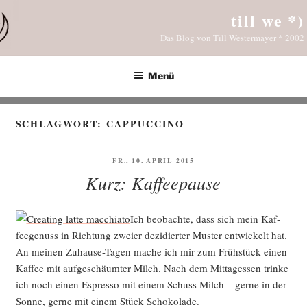
Zum
till we *)
Inhalt
Das Blog von Till Westermayer * 2002
springen
Menü
SCHLAGWORT:
CAPPUCCINO
VERÖFFENTLICHT
FR., 10. APRIL 2015
AM
Kurz: Kaffeepause
Ich beob­ach­te, dass sich mein Kaf­
fee­ge­nuss in Rich­tung zwei­er dezi­dier­ter Mus­ter ent­wi­ckelt hat.
An mei­nen Zuhau­se-Tagen mache ich mir zum Früh­stück einen
Kaf­fee mit auf­ge­schäum­ter Milch. Nach dem Mit­tag­essen trin­ke
ich noch einen Espres­so mit einem Schuss Milch – ger­ne in der
Son­ne, ger­ne mit einem Stück Schokolade.