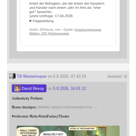
Till Westermayer
on 6.8.2026, 07:43:10
boosted 🚀
David Revoy
on
5.8.2026, 16:01:12
Authenticity Problem
Bonus timelapse:
PEPPERCARROT.COM/EN/MINIFANTAS
#
webcomic
#
krita
#
miniFantasyTheater