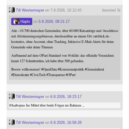
Till Westermayer
on 7.8.2026, 10:12:43
boosted 🚀
Haplo
on
5.8.2026, 08:21:17
Alle ~10.700 deutschen Gemeinden, über 60.000 Ratsanträge und -beschlüsse
mit Abstimmungsergebnissen, durchsuchbar an einem Ort: ratsblick.de -
kostenlos, ohne Account, ohne Tracking, Inklusive E-Mail-Alerts für deine
Gemeinde oder deine Themen
Aufbauend auf dem OParl-Standard von
@
okfde
: das offizielle Verzeichnis
kennt 127 Schnittstellen, ich habe über 500 gefunden.
Boosts willkommen!
#
OpenData
#
Kommunalpolitik
#
Gemeinderat
#
Demokratie
#
CivicTech
#
Transparenz
#
OParl
Till Westermayer
on
6.8.2026, 18:23:17
@
kaibojens
Im Mittel über beide Folgen im Rahmen ...
Till Westermayer
on
6.8.2026, 16:58:28