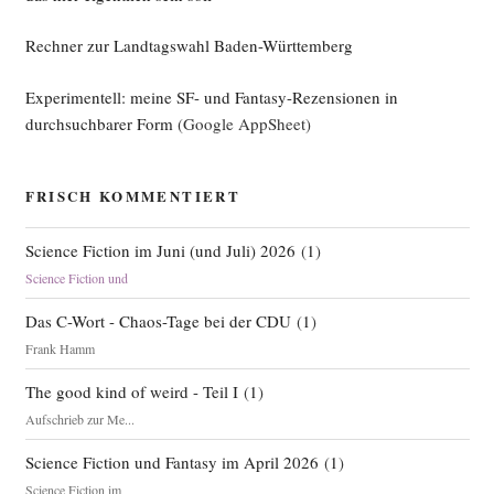
Rechner zur Landtagswahl Baden-Württemberg
Experimentell: meine SF- und Fantasy-Rezensionen in
durchsuchbarer Form
(Google AppSheet)
FRISCH KOMMENTIERT
Science Fiction im Juni (und Juli) 2026
(
1
)
Science Fiction und
Das C-Wort - Chaos-Tage bei der CDU
(
1
)
Frank Hamm
The good kind of weird - Teil I
(
1
)
Aufschrieb zur Me...
Science Fiction und Fantasy im April 2026
(
1
)
Science Fiction im