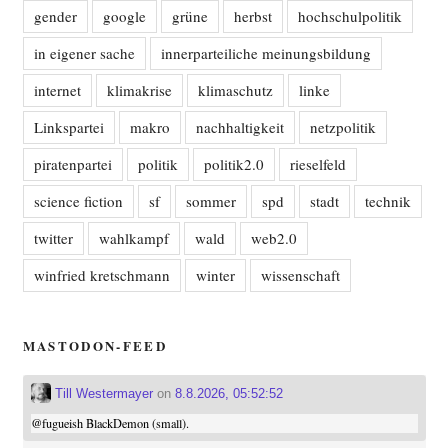
gender
google
grüne
herbst
hochschulpolitik
in eigener sache
innerparteiliche meinungsbildung
internet
klimakrise
klimaschutz
linke
Linkspartei
makro
nachhaltigkeit
netzpolitik
piratenpartei
politik
politik2.0
rieselfeld
science fiction
sf
sommer
spd
stadt
technik
twitter
wahlkampf
wald
web2.0
winfried kretschmann
winter
wissenschaft
MASTODON-FEED
Till Westermayer
on
8.8.2026, 05:52:52
@
fugueish
BlackDemon (small).