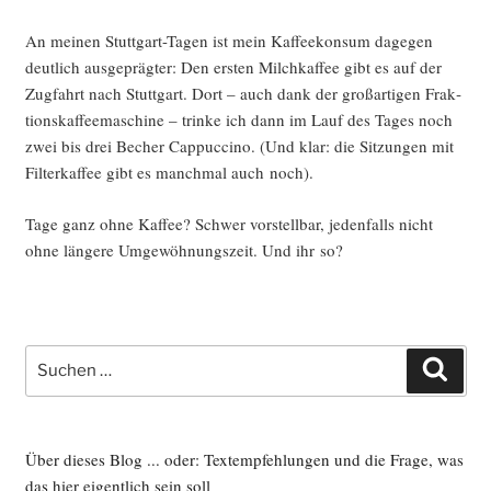
An mei­nen Stutt­gart-Tagen ist mein Kaf­fee­kon­sum dage­gen
deut­lich aus­ge­präg­ter: Den ers­ten Milch­kaf­fee gibt es auf der
Zug­fahrt nach Stutt­gart. Dort – auch dank der groß­ar­ti­gen Frak­
ti­ons­kaf­fee­ma­schi­ne – trin­ke ich dann im Lauf des Tages noch
zwei bis drei Becher Cap­puc­ci­no. (Und klar: die Sit­zun­gen mit
Fil­ter­kaf­fee gibt es manch­mal auch noch).
Tage ganz ohne Kaf­fee? Schwer vor­stell­bar, jeden­falls nicht
ohne län­ge­re Umge­wöh­nungs­zeit. Und ihr so?
Suche
Such
nach:
Über dieses Blog ... oder: Textempfehlungen und die Frage, was
das hier eigentlich sein soll