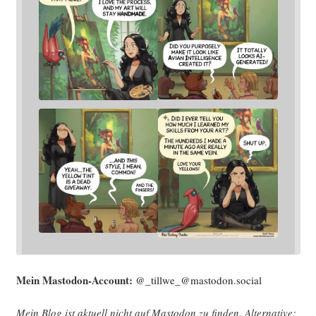
Mein Mast­o­don-Account:
@_tillwe_@mastodon.social
Mein Blog ist aktu­ell nicht auf Mast­o­don zu fin­den. Alter­na­ti­ve: