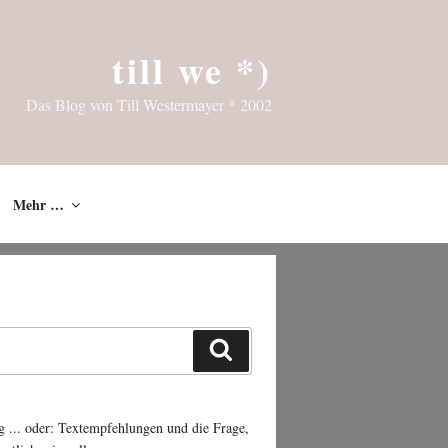
till we *)
Das Blog von Till Westermayer * 2002
Mehr …
Suchen
g ... oder: Textempfehlungen und die Frage,