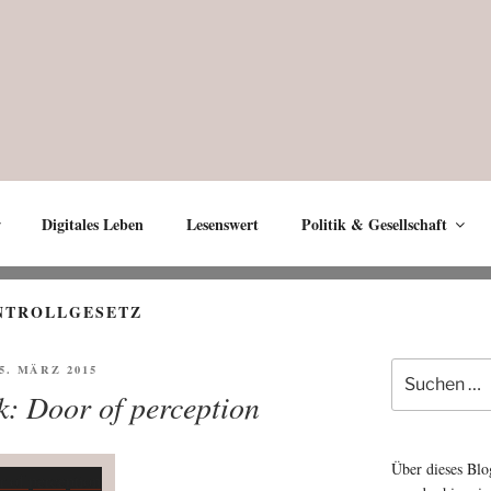
Digitales Leben
Lesenswert
Politik & Gesellschaft
NTROLLGESETZ
Suche
FFENTLICHT
15. MÄRZ 2015
nach:
k: Door of perception
Über dieses Blo