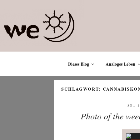
Zum
Inhalt
springen
Dieses Blog
Analoges Leben
SCHLAGWORT:
CANNABISKO
VERÖ
SO., 
AM
Photo of the wee