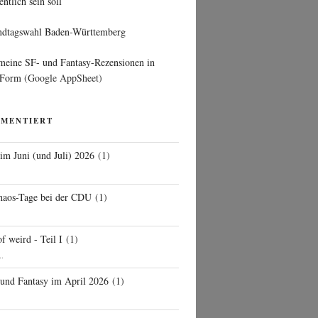
entlich sein soll
ndtagswahl Baden-Württemberg
 meine SF- und Fantasy-Rezensionen in
 Form
(Google AppSheet)
MMENTIERT
 im Juni (und Juli) 2026
(
1
)
d
haos-Tage bei der CDU
(
1
)
f weird - Teil I
(
1
)
..
 und Fantasy im April 2026
(
1
)