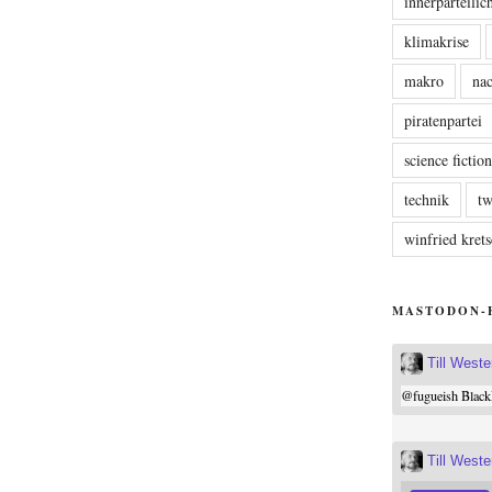
innerparteili
klimakrise
makro
nac
piratenpartei
science fictio
technik
tw
winfried kre
MASTODON-
Till West
@
fugueish
Black
Till West