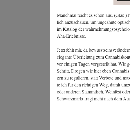
Manch­mal reicht es schon aus, (Glas-)Tür
lich anzu­schau­en, um unge­ahn­te opti­sc
im Kata­log der wahr­neh­mungs­psy­cho­lo­
Aha-Erlebnisse.
Jetzt fehlt mir, da bewusst­seins­ver­än­de
ele­gan­te Über­lei­tung zum
Can­na­bis­kon­t
vor eini­gen Tagen vor­ge­stellt hat. Wie g
Schritt, Dro­gen wie hier eben Can­na­bi
zen zu regu­lie­ren, statt Ver­bo­te und max
te ich für den rich­ti­gen Weg, damit um
oder ande­ren Stamm­tisch, Wein­fest ode
Schwarz­markt fragt nicht nach dem Au