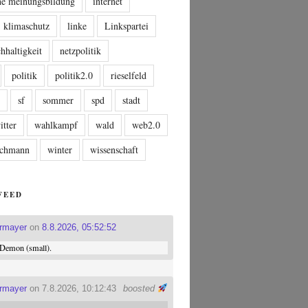
che meinungsbildung
internet
klimaschutz
linke
Linkspartei
hhaltigkeit
netzpolitik
politik
politik2.0
rieselfeld
n
sf
sommer
spd
stadt
itter
wahlkampf
wald
web2.0
tschmann
winter
wissenschaft
FEED
ermayer
on
8.8.2026, 05:52:52
Demon (small).
ermayer
on 7.8.2026, 10:12:43
boosted