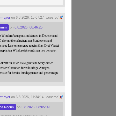
ermayer
on 6.8.2026, 15:07:27
boosted
rimm
on
6.8.2026, 08:46:25
 Windkraftanlagen sind aktuell in Deutschland
0 davon überschreiten laut Bundesverband
 neue Leistungsgrenze regelmäßig. Drei Viertel
hgeplanten Windprojekte müssen neu bewertet
dkraft für mich die eigentliche Story dieser
verliert Garantien für zukünftige Anlagen.
ert sie für bereits durchgeplante und genehmigte
ermayer
on 6.8.2026, 11:34:14
boosted
na Nocun
on
5.8.2026, 08:05:09
DFHEUTE.DE/POLITIK/DEUTSCHLAN