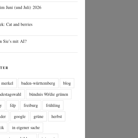
 im Juni (und Juli) 2026
ek: Cat and berries
n Sie’s mit AI?
TER
a merkel
baden-württemberg
blog
ndestagswahl
bündnis 90/die grünen
sy
fdp
freiburg
frühling
nder
google
grüne
herbst
tik
in eigener sache