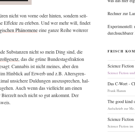
was das hier eig
Rechner zur La
en nicht von vor­ne oder hin­ten, son­dern seit­
he Effek­te zu erle­ben. Und wer mehr will, fin­det
Experimentell:
gi­schen Phä­no­me­ne
eine gan­ze Rei­he wei­te­rer
durchsuchbarer
rn­de Sub­stan­zen nicht so mein Ding sind, die
FRISCH KO
roll­ge­setz
, das die grü­ne Bun­des­tags­frak­ti­on
Science Fiction
esagt: Can­na­bis ist nicht mei­nes, aber den
s im Hin­blick auf Erwerb und z.B. Alters­gren­
Science Fiction un
i­mal unsi­che­re Dul­dun­gen aus­zu­spre­chen, hal­
Das C-Wort - C
zu­ge­hen. Auch wenn das viel­leicht am einen
Frank Hamm
r Bier­zelt noch nicht so gut ankommt. Der
The good kind o
sweis.
Aufschrieb zur Me.
Science Fiction
Science Fiction im