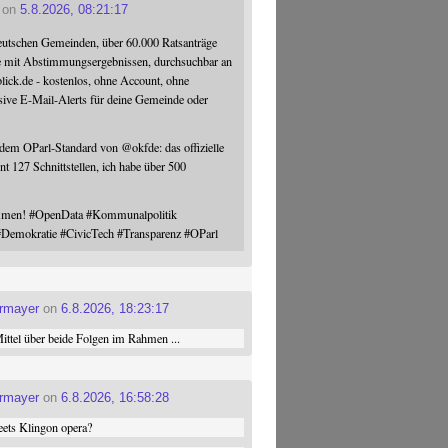
on
5.8.2026, 08:21:17
eutschen Gemeinden, über 60.000 Ratsanträge
e mit Abstimmungsergebnissen, durchsuchbar an
blick.de - kostenlos, ohne Account, ohne
sive E-Mail-Alerts für deine Gemeinde oder
 dem OParl-Standard von
@
okfde
: das offizielle
nt 127 Schnittstellen, ich habe über 500
ommen!
#
OpenData
#
Kommunalpolitik
#
Demokratie
#
CivicTech
#
Transparenz
#
OParl
ermayer
on
6.8.2026, 18:23:17
ttel über beide Folgen im Rahmen ...
ermayer
on
6.8.2026, 16:58:28
ets Klingon opera?