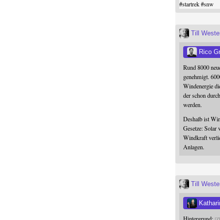
#
startrek
#
snw
Till West
Rico G
Rund 8000 neue
genehmigt. 600
Windenergie die
der schon durc
werden.
Deshalb ist Win
Gesetze: Solar 
Windkraft verli
Anlagen.
Till West
Kathari
Hintergrund:
Z