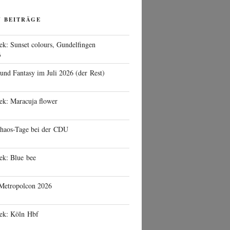
N BEITRÄGE
ek: Sunset colours, Gundelfingen
6
 und Fantasy im Juli 2026 (der Rest)
ek: Maracuja flower
haos-Tage bei der CDU
ek: Blue bee
 Metropolcon 2026
eek: Köln Hbf