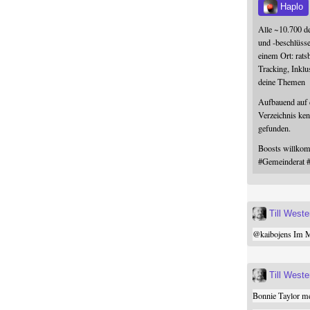
Haplo
Alle ~10.700 d
und -beschlüss
einem Ort: rats
Tracking, Inklu
deine Themen
Aufbauend auf
Verzeichnis ken
gefunden.
Boosts willk
#
Gemeinderat
Till West
@
kaibojens
Im Mi
Till West
Bonnie Taylor me