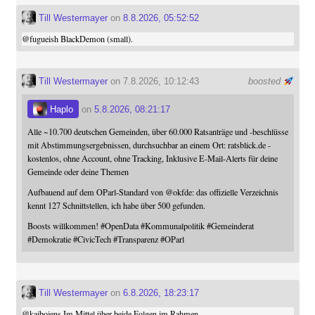
Till Westermayer
on
8.8.2026, 05:52:52
@
fugueish
BlackDemon (small).
Till Westermayer
on 7.8.2026, 10:12:43
boosted
Haplo
on
5.8.2026, 08:21:17
Alle ~10.700 deutschen Gemeinden, über 60.000 Ratsanträge und -beschlüsse
mit Abstimmungsergebnissen, durchsuchbar an einem Ort: ratsblick.de -
kostenlos, ohne Account, ohne Tracking, Inklusive E-Mail-Alerts für deine
Gemeinde oder deine Themen
Aufbauend auf dem OParl-Standard von
@
okfde
: das offizielle Verzeichnis
kennt 127 Schnittstellen, ich habe über 500 gefunden.
Boosts willkommen!
#
OpenData
#
Kommunalpolitik
#
Gemeinderat
#
Demokratie
#
CivicTech
#
Transparenz
#
OParl
Till Westermayer
on
6.8.2026, 18:23:17
@
kaibojens
Im Mittel über beide Folgen im Rahmen ...