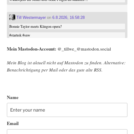
Till Westermayer
on
6.8.2026, 16:58:28
Bonnie Taylor meets Klingon opera?
#
startrek
#
snw
Mein Mast­o­don-Account:
@_tillwe_@mastodon.social
Mein Blog ist aktu­ell nicht auf Mast­o­don zu fin­den. Alter­na­ti­ve:
Benach­rich­ti­gung per Mail oder das gute alte
RSS
.
Name
Email