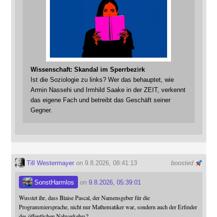
Wissenschaft: Skandal im Sperrbezirk
Ist die Soziologie zu links? Wer das behauptet, wie
Armin Nassehi und Irmhild Saake in der ZEIT, verkennt
das eigene Fach und betreibt das Geschäft seiner
Gegner.
Till Westermayer
on 9.8.2026, 08:41:13
boosted
SonstHarmlos
on
9.8.2026, 05:39:01
Wusstet ihr, dass Blaise Pascal, der Namensgeber für die
Programmiersprache, nicht nur Mathematiker war, sondern auch der Erfinder
des öffentlichen Nahverkehrs?