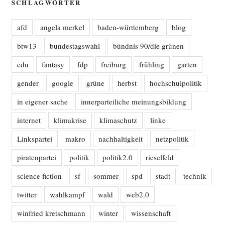
SCHLAGWÖRTER
afd
angela merkel
baden-württemberg
blog
btw13
bundestagswahl
bündnis 90/die grünen
cdu
fantasy
fdp
freiburg
frühling
garten
gender
google
grüne
herbst
hochschulpolitik
in eigener sache
innerparteiliche meinungsbildung
internet
klimakrise
klimaschutz
linke
Linkspartei
makro
nachhaltigkeit
netzpolitik
piratenpartei
politik
politik2.0
rieselfeld
science fiction
sf
sommer
spd
stadt
technik
twitter
wahlkampf
wald
web2.0
winfried kretschmann
winter
wissenschaft