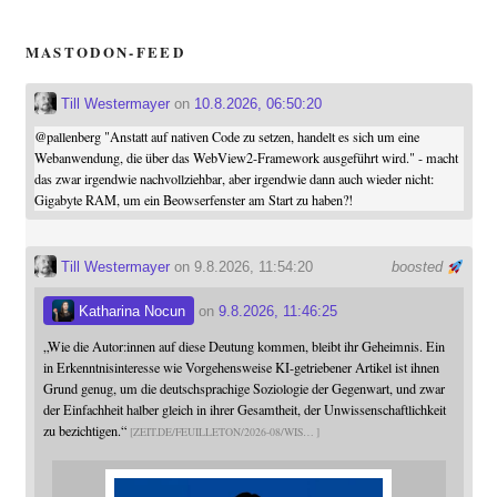
MASTODON-FEED
Till Westermayer
on
10.8.2026, 06:50:20
@
pallenberg
"Anstatt auf nativen Code zu setzen, handelt es sich um eine
Webanwendung, die über das WebView2-Framework ausgeführt wird." - macht
das zwar irgendwie nachvollziehbar, aber irgendwie dann auch wieder nicht:
Gigabyte RAM, um ein Beowserfenster am Start zu haben?!
Till Westermayer
on 9.8.2026, 11:54:20
boosted
Katharina Nocun
on
9.8.2026, 11:46:25
„Wie die Autor:innen auf diese Deutung kommen, bleibt ihr Geheimnis. Ein
in Erkenntnisinteresse wie Vorgehensweise KI-getriebener Artikel ist ihnen
Grund genug, um die deutschsprachige Soziologie der Gegenwart, und zwar
der Einfachheit halber gleich in ihrer Gesamtheit, der Unwissenschaftlichkeit
zu bezichtigen.“
ZEIT.DE/FEUILLETON/2026-08/WIS