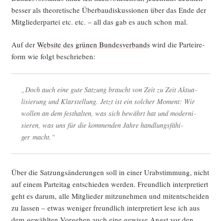
bes­ser als theo­re­ti­sche Über­bau­dis­kus­sio­nen über das Ende der
Mit­glie­der­par­tei etc. etc. – all das gab es auch schon mal.
Auf der
Web­site des grü­nen Bun­des­ver­bands
wird die Par­tei­re­
form wie folgt beschrieben:
„Doch auch eine gute Sat­zung braucht von Zeit zu Zeit Aktua­
li­sie­rung und Klar­stel­lung. Jetzt ist ein sol­cher Moment: Wir
wol­len an dem fest­hal­ten, was sich bewährt hat und moder­ni­
sie­ren, was uns für die kom­men­den Jah­re hand­lungs­fä­hi­
ger macht.“
Über die Sat­zungs­än­de­run­gen soll in einer Urab­stim­mung, nicht
auf einem Par­tei­tag ent­schie­den wer­den. Freund­lich inter­pre­tiert
geht es dar­um, alle Mit­glie­der mit­zu­neh­men und mit­ent­schei­den
zu las­sen – etwas weni­ger freund­lich inter­pre­tiert lese ich aus
dem gewähl­ten Vor­ge­hen auch eine gewis­se Angst vor den