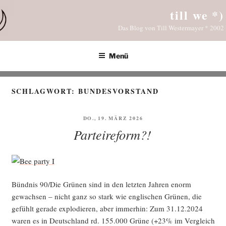
Zum
till we *)
Inhalt
Das Blog von Till Westermayer * 2002
springen
Menü
SCHLAGWORT:
BUNDESVORSTAND
VERÖFFENTLICHT
DO., 19. MÄRZ 2026
AM
Parteireform?!
Bünd­nis 90/Die Grü­nen sind in den letz­ten Jah­ren enorm
gewach­sen – nicht ganz so stark wie eng­li­schen Grü­nen, die
gefühlt gera­de explo­die­ren, aber immer­hin: Zum 31.12.2024
waren es in Deutsch­land rd. 155.000 Grü­ne (+23% im Ver­gleich