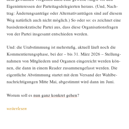
Eigen­in­ter­es­sen der Par­tei­tags­de­le­gier­ten her­aus. (Und, Nach­
trag: Ände­rungs­an­trä­ge oder Alter­na­tiv­an­trä­gen sind auf die­sem
Weg natür­lich auch nicht mög­lich.) So oder so: es zeich­net eine
basis­de­mo­kra­ti­sche Par­tei aus, dass die­se Orga­ni­sa­ti­ons­fra­gen
von der Par­tei ins­ge­samt ent­schie­den werden.
Und: die Urab­stim­mung ist mehr­stu­fig, aktu­ell läuft noch die
Kom­men­tie­rungs­pha­se, bei der – bis 31. März 2026 – Stel­lung­
nah­men von Mit­glie­dern und Orga­nen ein­ge­reicht wer­den kön­
nen, die dann in einem Rea­der zusam­men­ge­fasst wer­den. Die
eigent­li­che Abstim­mung star­tet mit dem Ver­sand der Wahl­be­
nach­rich­ti­gun­gen Mit­te Mai, abge­stimmt wird dann im Juni.
Wor­um soll es
nun ganz kon­kret gehen
?
„Par­
weiterlesen
tei­
re­
form?!“