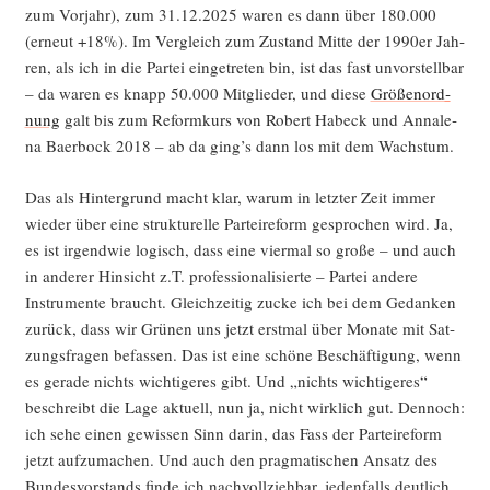
zum Vor­jahr), zum 31.12.2025 waren es dann über 180.000
(erneut +18%). Im Ver­gleich zum Zustand Mit­te der 1990er Jah­
ren, als ich in die Par­tei ein­ge­tre­ten bin, ist das fast unvor­stell­bar
– da waren es knapp 50.000 Mit­glie­der, und die­se
Grö­ßen­ord­
nung
galt bis zum Reform­kurs von Robert Habeck und Anna­le­
na Baer­bock 2018 – ab da ging’s dann los mit dem Wachstum.
Das als Hin­ter­grund macht klar, war­um in letz­ter Zeit immer
wie­der über eine struk­tu­rel­le Par­tei­re­form gespro­chen wird. Ja,
es ist irgend­wie logisch, dass eine vier­mal so gro­ße – und auch
in ande­rer Hin­sicht z.T. pro­fes­sio­na­li­sier­te – Par­tei ande­re
Instru­men­te braucht. Gleich­zei­tig zucke ich bei dem Gedan­ken
zurück, dass wir Grü­nen uns jetzt erst­mal über Mona­te mit Sat­
zungs­fra­gen befas­sen. Das ist eine schö­ne Beschäf­ti­gung, wenn
es gera­de nichts wich­ti­ge­res gibt. Und „nichts wich­ti­ge­res“
beschreibt die Lage aktu­ell, nun ja, nicht wirk­lich gut. Den­noch:
ich sehe einen gewis­sen Sinn dar­in, das Fass der Par­tei­re­form
jetzt auf­zu­ma­chen. Und auch den prag­ma­ti­schen Ansatz des
Bun­des­vor­stands fin­de ich nach­voll­zieh­bar, jeden­falls deut­lich