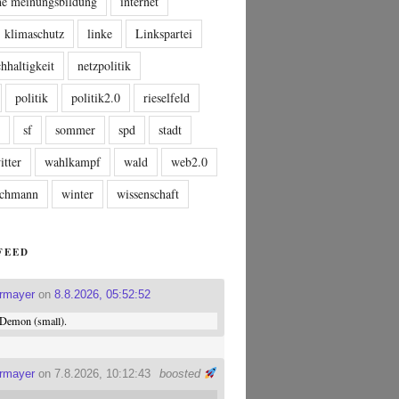
che meinungsbildung
internet
klimaschutz
linke
Linkspartei
hhaltigkeit
netzpolitik
politik
politik2.0
rieselfeld
n
sf
sommer
spd
stadt
itter
wahlkampf
wald
web2.0
tschmann
winter
wissenschaft
FEED
ermayer
on
8.8.2026, 05:52:52
Demon (small).
ermayer
on 7.8.2026, 10:12:43
boosted