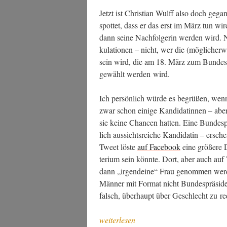
Jetzt ist Chris­ti­an Wulff also doch gega
spot­tet, dass er das erst im März tun wird
dann sei­ne Nach­fol­ge­rin wer­den wird. 
ku­la­tio­nen – nicht, wer die (mög­li­cher­we
sein wird, die am 18. März zum Bun­des­prä
gewählt wer­den wird.
Ich per­sön­lich wür­de es begrü­ßen, wenn 
zwar schon eini­ge Kan­di­da­tin­nen – ab
sie kei­ne Chan­cen hat­ten. Eine Bun­des­p
lich aus­sichts­rei­che Kan­di­da­tin – ersche
Tweet lös­te
auf Face­book
eine grö­ße­re 
te­ri­um sein könn­te. Dort, aber auch auf
dann „irgend­ei­ne“ Frau genom­men wer­d
Män­ner mit For­mat nicht Bun­des­prä­si­de
falsch, über­haupt über Geschlecht zu re
„Plä­
weiterlesen