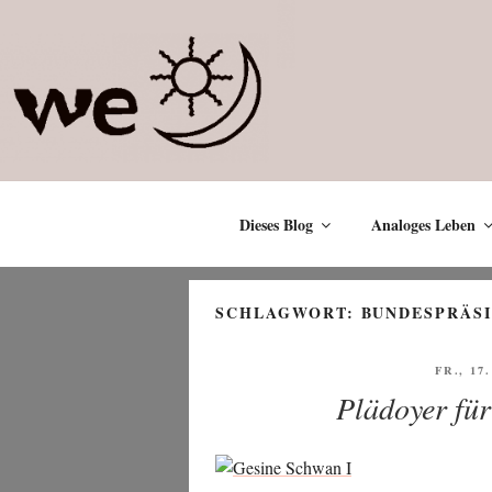
Zum
Inhalt
springen
Dieses Blog
Analoges Leben
SCHLAGWORT:
BUNDESPRÄSI
VERÖF
FR., 17
AM
Plädoyer für