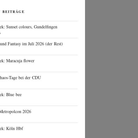
N BEITRÄGE
ek: Sunset colours, Gundelfingen
6
 und Fantasy im Juli 2026 (der Rest)
ek: Maracuja flower
haos-Tage bei der CDU
ek: Blue bee
 Metropolcon 2026
eek: Köln Hbf