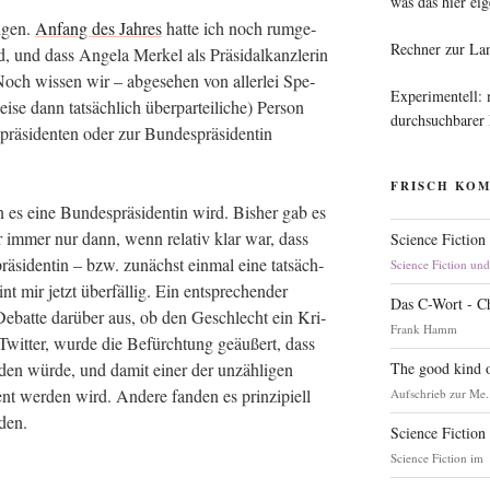
was das hier eig
n­gen.
Anfang des Jah­res
hat­te ich noch rum­ge­
Rechner zur La
, und dass Ange­la Mer­kel als Prä­si­dal­kanz­le­rin
Noch wis­sen wir – abge­se­hen von aller­lei Spe­
Experimentell:
i­se dann tat­säch­lich über­par­tei­li­che) Per­son
durchsuchbarer
­si­den­ten oder zur Bun­des­prä­si­den­tin
FRISCH KO
es eine Bun­des­prä­si­den­tin wird. Bis­her gab es
er immer nur dann, wenn rela­tiv klar war, dass
Science Fiction
rä­si­den­tin – bzw. zunächst ein­mal eine tat­säch­
Science Fiction un
int mir jetzt über­fäl­lig. Ein ent­spre­chen­der
Das C-Wort - C
Debat­te dar­über aus, ob den Geschlecht ein Kri­
Frank Hamm
 Twit­ter, wur­de die Befürch­tung geäu­ßert, dass
The good kind o
en wür­de, und damit einer der unzäh­li­gen
nt wer­den wird. Ande­re fan­den es prin­zi­pi­ell
Aufschrieb zur Me.
den.
Science Fiction
Science Fiction im