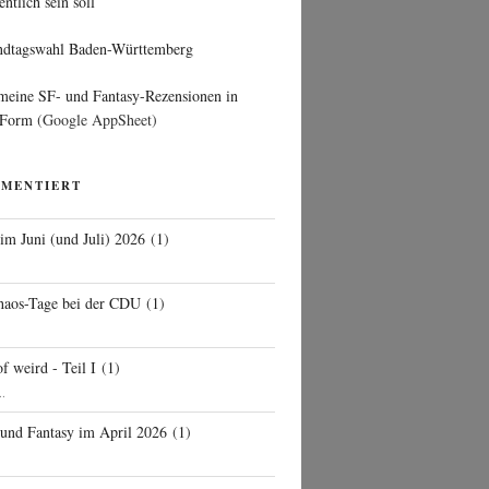
entlich sein soll
ndtagswahl Baden-Württemberg
 meine SF- und Fantasy-Rezensionen in
 Form
(Google AppSheet)
MMENTIERT
 im Juni (und Juli) 2026
(
1
)
d
haos-Tage bei der CDU
(
1
)
f weird - Teil I
(
1
)
..
 und Fantasy im April 2026
(
1
)