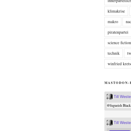
innerparteili
klimakrise
makro
nac
piratenpartei
science fictio
technik
tw
winfried kre
MASTODON-
Till West
@
fugueish
Black
Till West