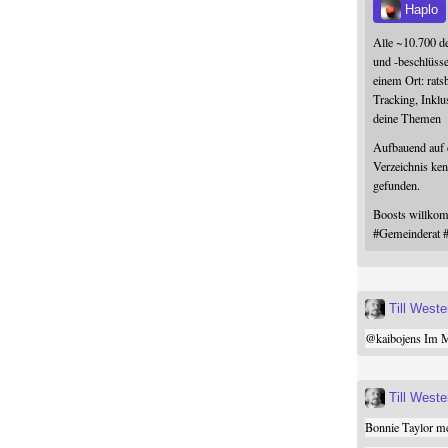
Haplo
Alle ~10.700 d
und -beschlüss
einem Ort: rats
Tracking, Inklu
deine Themen
Aufbauend auf
Verzeichnis ken
gefunden.
Boosts willk
#
Gemeinderat
Till West
@
kaibojens
Im Mi
Till West
Bonnie Taylor me