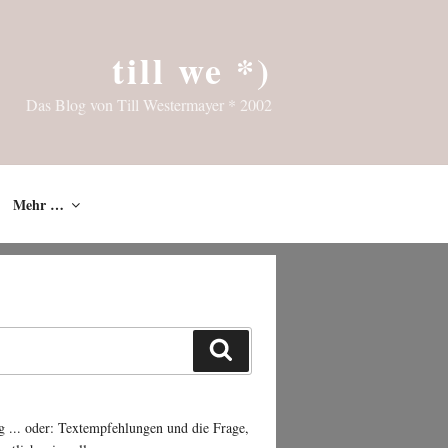
till we *)
Das Blog von Till Westermayer * 2002
Mehr …
Suchen
g ... oder: Textempfehlungen und die Frage,