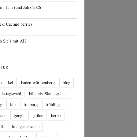
 im Juni (und Juli) 2026
ek: Cat and berries
n Sie’s mit AI?
TER
a merkel
baden-württemberg
blog
ndestagswahl
bündnis 90/die grünen
sy
fdp
freiburg
frühling
nder
google
grüne
herbst
tik
in eigener sache