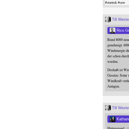
#
startrek
#
snw
Till West
Rico G
Rund 8000 neue
genehmigt. 600
Windenergie die
der schon durc
werden.
Deshalb ist Win
Gesetze: Solar 
Windkraft verli
Anlagen.
Till West
Kathari
Hintergrund:
Z