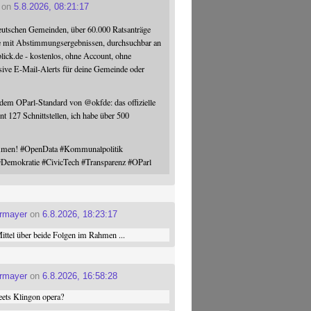
on
5.8.2026, 08:21:17
eutschen Gemeinden, über 60.000 Ratsanträge
e mit Abstimmungsergebnissen, durchsuchbar an
blick.de - kostenlos, ohne Account, ohne
sive E-Mail-Alerts für deine Gemeinde oder
 dem OParl-Standard von
@
okfde
: das offizielle
nt 127 Schnittstellen, ich habe über 500
ommen!
#
OpenData
#
Kommunalpolitik
#
Demokratie
#
CivicTech
#
Transparenz
#
OParl
ermayer
on
6.8.2026, 18:23:17
ttel über beide Folgen im Rahmen ...
ermayer
on
6.8.2026, 16:58:28
ets Klingon opera?