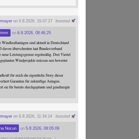
ermayer
on 6.8.2026, 15:07:27
boosted
rimm
on
6.8.2026, 08:46:25
 Windkraftanlagen sind aktuell in Deutschland
0 davon überschreiten laut Bundesverband
 neue Leistungsgrenze regelmäßig. Drei Viertel
hgeplanten Windprojekte müssen neu bewertet
dkraft für mich die eigentliche Story dieser
verliert Garantien für zukünftige Anlagen.
ert sie für bereits durchgeplante und genehmigte
ermayer
on 6.8.2026, 11:34:14
boosted
na Nocun
on
5.8.2026, 08:05:09
DFHEUTE.DE/POLITIK/DEUTSCHLAN