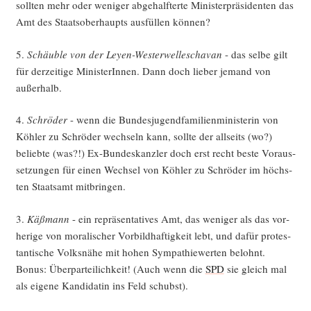
soll­ten mehr oder weni­ger abge­half­ter­te Minis­ter­prä­si­den­ten das
Amt des Staats­ober­haupts aus­fül­len können?
5.
Schäub­le von der Ley­en-Wes­ter­wel­lescha­van
- das sel­be gilt
für der­zei­ti­ge Minis­te­rIn­nen. Dann doch lie­ber jemand von
außerhalb.
4.
Schrö­der
- wenn die Bun­des­ju­gend­fa­mi­li­en­mi­nis­te­rin von
Köh­ler zu Schrö­der wech­seln kann, soll­te der all­seits (wo?)
belieb­te (was?!) Ex-Bun­des­kanz­ler doch erst recht bes­te Vor­aus­
set­zun­gen für einen Wech­sel von Köh­ler zu Schrö­der im höchs­
ten Staats­amt mitbringen.
3.
Käß­mann
- ein reprä­sen­ta­ti­ves Amt, das weni­ger als das vor­
he­ri­ge von mora­li­scher Vor­bild­haf­tig­keit lebt, und dafür pro­tes­
tan­ti­sche Volks­nä­he mit hohen Sym­pa­thie­wer­ten belohnt.
Bonus: Über­par­tei­lich­keit! (Auch wenn die
SPD
sie gleich mal
als eige­ne Kan­di­da­tin ins Feld schubst).