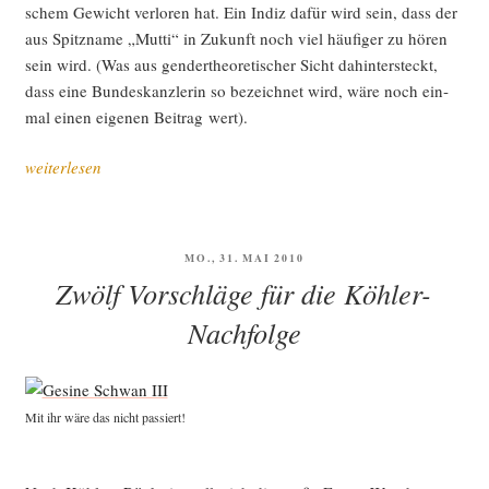
schem Gewicht ver­lo­ren hat. Ein Indiz dafür wird sein, dass der
aus Spitz­na­me „Mut­ti“ in Zukunft noch viel häu­fi­ger zu hören
sein wird. (Was aus gen­der­theo­re­ti­scher Sicht dahin­ter­steckt,
dass eine Bun­des­kanz­le­rin so bezeich­net wird, wäre noch ein­
mal einen eige­nen Bei­trag wert).
„Mer­
weiterlesen
kel
ange­
schla­
VERÖFFENTLICHT
MO., 31. MAI 2010
gen,
AM
Zwölf Vorschläge für die Köhler-
Wulff
gewählt,
Nachfolge
alle
zufrie­
den“
Mit ihr wäre das nicht passiert!