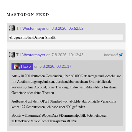
MASTODON-FEED
Till Westermayer
on
8.8.2026, 05:52:52
@
fugueish
BlackDemon (small).
Till Westermayer
on 7.8.2026, 10:12:43
boosted
Haplo
on
5.8.2026, 08:21:17
Alle ~10.700 deutschen Gemeinden, über 60.000 Ratsanträge und -beschlüsse
mit Abstimmungsergebnissen, durchsuchbar an einem Ort: ratsblick.de -
kostenlos, ohne Account, ohne Tracking, Inklusive E-Mail-Alerts für deine
Gemeinde oder deine Themen
Aufbauend auf dem OParl-Standard von
@
okfde
: das offizielle Verzeichnis
kennt 127 Schnittstellen, ich habe über 500 gefunden.
Boosts willkommen!
#
OpenData
#
Kommunalpolitik
#
Gemeinderat
#
Demokratie
#
CivicTech
#
Transparenz
#
OParl