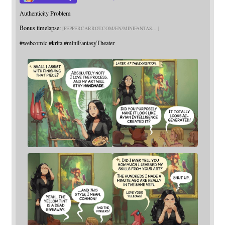
Authenticity Problem
Bonus timelapse:
PEPPERCARROT.COM/EN/MINIFANTAS
#
webcomic
#
krita
#
miniFantasyTheater