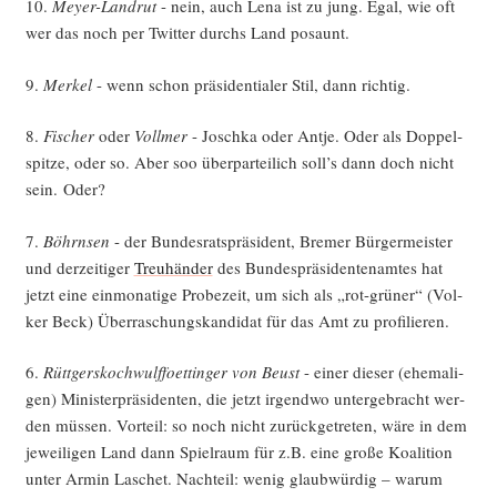
10.
Mey­er-Land­rut
- nein, auch Lena ist zu jung. Egal, wie oft
wer das noch per Twit­ter durchs Land posaunt.
9.
Mer­kel
- wenn schon prä­si­den­tia­ler Stil, dann richtig.
8.
Fischer
oder
Voll­mer
- Josch­ka oder Ant­je. Oder als Dop­pel­
spit­ze, oder so. Aber soo über­par­tei­lich soll’s dann doch nicht
sein. Oder?
7.
Böhrn­sen
- der Bun­des­rats­prä­si­dent, Bre­mer Bür­ger­meis­ter
und der­zei­ti­ger
Treu­hän­der
des Bun­des­prä­si­den­ten­am­tes hat
jetzt eine ein­mo­na­ti­ge Pro­be­zeit, um sich als „rot-grü­ner“ (Vol­
ker Beck) Über­ra­schungs­kan­di­dat für das Amt zu profilieren.
6.
Rütt­ger­s­koch­wulffoet­tin­ger von Beust
- einer die­ser (ehe­ma­li­
gen) Minis­ter­prä­si­den­ten, die jetzt irgend­wo unter­ge­bracht wer­
den müs­sen. Vor­teil: so noch nicht zurück­ge­tre­ten, wäre in dem
jewei­li­gen Land dann Spiel­raum für z.B. eine gro­ße Koali­ti­on
unter Armin Laschet. Nach­teil: wenig glaub­wür­dig – war­um