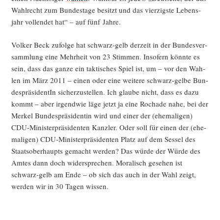
Wahl­recht zum Bun­des­ta­ge besitzt und das vier­zigs­te Lebens­
jahr voll­endet hat“ – auf fünf Jahre.
Vol­ker Beck zufol­ge hat schwarz-gelb der­zeit in der Bun­des­ver­
samm­lung eine Mehr­heit von 23 Stim­men. Inso­fern könn­te es
sein, dass das gan­ze ein tak­ti­sches Spiel ist, um – vor den Wah­
len im März 2011 – einen oder eine wei­te­re schwarz-gel­be Bun­
des­prä­si­den­tIn sicher­zu­stel­len. Ich glau­be nicht, dass es dazu
kommt – aber irgend­wie läge jetzt ja eine Rocha­de nahe, bei der
Mer­kel Bun­des­prä­si­den­tin wird und einer der (ehe­ma­li­gen)
CDU-Minis­ter­prä­si­den­ten Kanz­ler. Oder soll für einen der (ehe­
ma­li­gen) CDU-Minis­ter­prä­si­den­ten Platz auf dem Ses­sel des
Staats­ober­haupts gemacht wer­den? Das wür­de der Wür­de des
Amtes dann doch wider­spre­chen. Mora­lisch gese­hen ist
schwarz-gelb am Ende – ob sich das auch in der Wahl zeigt,
wer­den wir in 30 Tagen wissen.