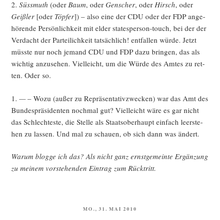
2.
Süss­muth
(oder
Baum
, oder
Gen­scher
, oder
Hirsch
, oder
Geiß­ler
[oder
Töp­fer
]) – also eine der CDU oder der FDP ange­
hö­ren­de Per­sön­lich­keit mit elder sta­tes­per­son-touch, bei der der
Ver­dacht der Par­tei­lich­keit tat­säch­lich! ent­fal­len wür­de. Jetzt
müss­te nur noch jemand CDU und FDP dazu brin­gen, das als
wich­tig anzu­se­hen. Viel­leicht, um die Wür­de des Amtes zu ret­
ten. Oder so.
1.
—
– Wozu (außer zu Reprä­sen­ta­tiv­zwe­cken) war das Amt des
Bun­des­prä­si­den­ten noch­mal gut? Viel­leicht wäre es gar nicht
das Schlech­tes­te, die Stel­le als Staats­ober­haupt ein­fach leer­ste­
hen zu las­sen. Und mal zu schau­en, ob sich dann was ändert.
War­um blog­ge ich das? Als nicht ganz ernst­ge­mein­te Ergän­zung
zu mei­nem vor­ste­hen­den Ein­trag zum Rücktritt.
VERÖFFENTLICHT
MO., 31. MAI 2010
AM