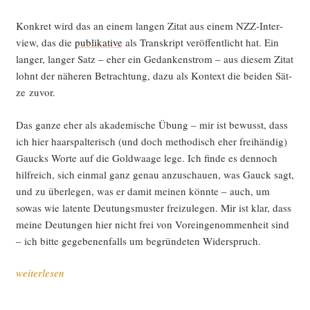
Kon­kret wird das an einem lan­gen Zitat aus einem NZZ-Inter­
view, das die
publi­ka­ti­ve
als Tran­skript ver­öf­fent­licht hat. Ein
lan­ger, lan­ger Satz – eher ein Gedan­ken­strom – aus die­sem Zitat
lohnt der nähe­ren Betrach­tung, dazu als Kon­text die bei­den Sät­
ze zuvor.
Das gan­ze eher als aka­de­mi­sche Übung – mir ist bewusst, dass
ich hier haar­spal­te­risch (und doch metho­disch eher frei­hän­dig)
Gaucks Wor­te auf die Gold­waa­ge lege. Ich fin­de es den­noch
hilf­reich, sich ein­mal ganz genau anzu­schau­en, was Gauck sagt,
und zu über­le­gen, was er damit mei­nen könn­te – auch, um
sowas wie laten­te Deu­tungs­mus­ter frei­zu­le­gen. Mir ist klar, dass
mei­ne Deu­tun­gen hier nicht frei von Vor­ein­ge­nom­men­heit sind
– ich bit­te gege­be­nen­falls um begrün­de­ten Widerspruch.
„Gauck
weiterlesen
auf
der