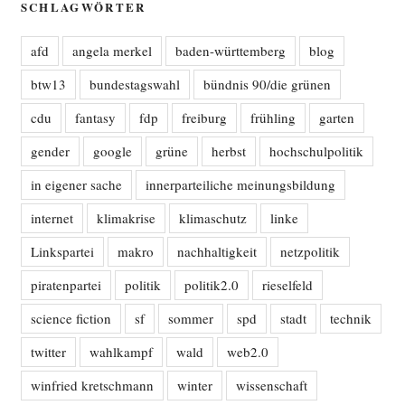
SCHLAGWÖRTER
afd
angela merkel
baden-württemberg
blog
btw13
bundestagswahl
bündnis 90/die grünen
cdu
fantasy
fdp
freiburg
frühling
garten
gender
google
grüne
herbst
hochschulpolitik
in eigener sache
innerparteiliche meinungsbildung
internet
klimakrise
klimaschutz
linke
Linkspartei
makro
nachhaltigkeit
netzpolitik
piratenpartei
politik
politik2.0
rieselfeld
science fiction
sf
sommer
spd
stadt
technik
twitter
wahlkampf
wald
web2.0
winfried kretschmann
winter
wissenschaft