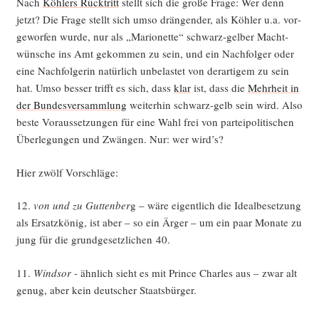
Nach
Köh­lers Rück­tritt
stellt sich die gro­ße Fra­ge: Wer denn
jetzt? Die Fra­ge stellt sich umso drän­gen­der, als Köh­ler u.a. vor­
ge­wor­fen wur­de, nur als „Mario­net­te“ schwarz-gel­ber Macht­
wün­sche ins Amt gekom­men zu sein, und ein Nach­fol­ger oder
eine Nach­fol­ge­rin natür­lich unbe­las­tet von der­ar­ti­gem zu sein
hat. Umso bes­ser trifft es sich, dass
klar
ist, dass die
Mehr­heit in
der Bun­des­ver­samm­lung
wei­ter­hin schwarz-gelb sein wird. Also
bes­te Vor­aus­set­zun­gen für eine Wahl frei von par­tei­po­li­ti­schen
Über­le­gun­gen und Zwän­gen. Nur: wer wird’s?
Hier zwölf Vorschläge:
12.
von und zu Gut­ten­ber
g – wäre eigent­lich die Ide­al­be­set­zung
als Ersatz­kö­nig, ist aber – so ein Ärger – um ein paar Mona­te zu
jung für die grund­ge­setz­li­chen 40.
11.
Wind­sor
- ähn­lich sieht es mit Prin­ce Charles aus – zwar alt
genug, aber kein deut­scher Staatsbürger.