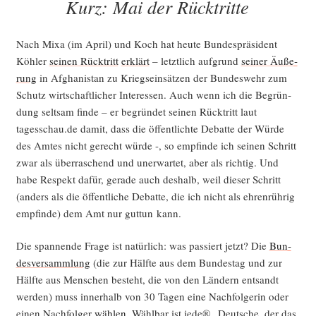
Kurz: Mai der Rücktritte
Nach Mixa (im April) und Koch hat heu­te Bun­des­prä­si­dent
Köh­ler
sei­nen Rück­tritt
erklärt
– letzt­lich auf­grund
sei­ner Äuße­
rung
in Afgha­ni­stan zu Kriegs­ein­sät­zen der Bun­des­wehr zum
Schutz wirt­schaft­li­cher Inter­es­sen. Auch wenn ich die Begrün­
dung selt­sam fin­de – er begrün­det sei­nen Rück­tritt laut
tagesschau.de damit, dass die öffent­lich­te Debat­te der Wür­de
des Amtes nicht gerecht wür­de -, so emp­fin­de ich sei­nen Schritt
zwar als über­ra­schend und uner­war­tet, aber als rich­tig. Und
habe Respekt dafür, gera­de auch des­halb, weil die­ser Schritt
(anders als die öffent­li­che Debat­te, die ich nicht als ehren­rüh­rig
emp­fin­de) dem Amt nur gut­tun kann.
Die span­nen­de Fra­ge ist natür­lich: was pas­siert jetzt? Die
Bun­
des­ver­samm­lung
(die zur Hälf­te aus dem Bun­des­tag und zur
Hälf­te aus Men­schen besteht, die von den Län­dern ent­sandt
wer­den) muss inner­halb von 30 Tagen eine Nach­fol­ge­rin oder
einen Nach­fol­ger
wäh­len
. Wähl­bar ist jede® „Deut­sche, der das