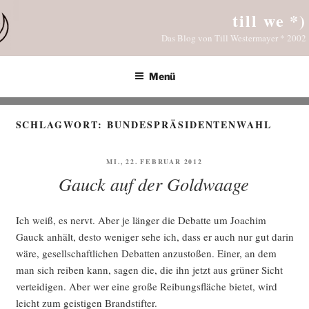
Zum
till we *)
Inhalt
Das Blog von Till Westermayer * 2002
springen
Menü
SCHLAGWORT:
BUNDESPRÄSIDENTENWAHL
VERÖFFENTLICHT
MI., 22. FEBRUAR 2012
AM
Gauck auf der Goldwaage
Ich weiß, es nervt. Aber je län­ger die Debat­te um Joa­chim
Gauck anhält, des­to weni­ger sehe ich, dass er auch nur gut dar­in
wäre, gesell­schaft­li­chen Debat­ten anzu­sto­ßen. Einer, an dem
man sich rei­ben kann, sagen die, die ihn jetzt aus grü­ner Sicht
ver­tei­di­gen. Aber wer eine gro­ße Rei­bungs­flä­che bie­tet, wird
leicht zum geis­ti­gen Brandstifter.