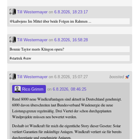
Till Westermayer
on
6.8.2026, 18:23:17
@
kaibojens
Im Mittel über beide Folgen im Rahmen ...
Till Westermayer
on
6.8.2026, 16:58:28
Bonnie Taylor meets Klingon opera?
#
startrek
#
snw
Till Westermayer
on 6.8.2026, 15:07:27
boosted
Rico Grimm
on
6.8.2026, 08:46:25
Rund 8000 neue Windkraftanlagen sind aktuell in Deutschland genehmigt.
6000 davon überschreiten laut Bundesverband Windenergie die neue
Leistungsgrenze regelmäßig. Drei Viertel der schon durchgeplanten
Windprojekte müssen neu bewertet werden.
Deshalb ist Windkraft für mich die eigentliche Story dieser Gesetze: Solar
verliert Garantien für zukünftige Anlagen. Windkraft verliert sie für bereits
durchgeplante und genehmigte Anlagen.