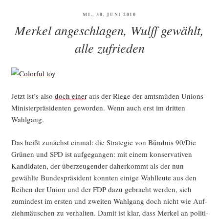
Gold­
VERÖFFENTLICHT
MI., 30. JUNI 2010
waa­
AM
Merkel angeschlagen, Wulff gewählt,
ge“
alle zufrieden
Jetzt ist’s also
doch einer
aus der Rie­ge der amts­mü­den Uni­ons-
Minis­ter­prä­si­den­ten gewor­den. Wenn auch erst im drit­ten
Wahlgang.
Das heißt zunächst ein­mal: die Stra­te­gie von Bünd­nis 90/Die
Grü­nen und SPD ist auf­ge­gan­gen: mit einem kon­ser­va­ti­ven
Kan­di­da­ten, der über­zeu­gen­der daher­kommt als der nun
gewähl­te Bun­des­prä­si­dent konn­ten eini­ge Wahl­leu­te aus den
Rei­hen der Uni­on und der FDP dazu gebracht wer­den, sich
zumin­dest im ers­ten und zwei­ten Wahl­gang doch nicht wie Auf­
zieh­mäus­chen zu ver­hal­ten. Damit ist klar, dass Mer­kel an poli­ti­