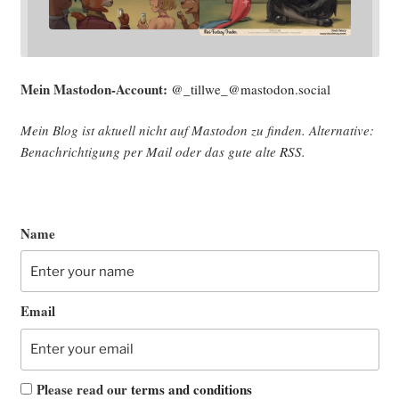
Mein Mast­o­don-Account:
@_tillwe_@mastodon.social
Mein Blog ist aktu­ell nicht auf Mast­o­don zu fin­den. Alter­na­ti­ve:
Benach­rich­ti­gung per Mail oder das gute alte
RSS
.
Name
Email
Please read our
terms and conditions