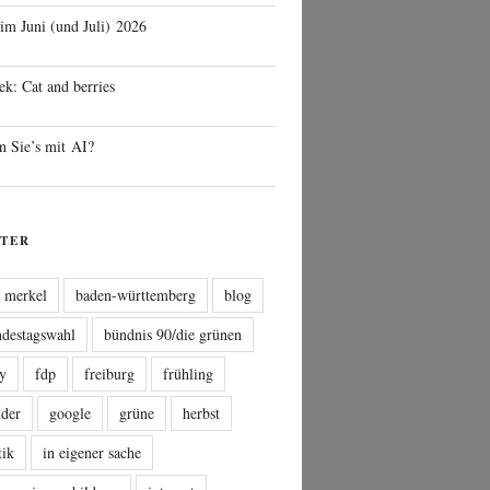
 im Juni (und Juli) 2026
ek: Cat and berries
n Sie’s mit AI?
TER
a merkel
baden-württemberg
blog
ndestagswahl
bündnis 90/die grünen
sy
fdp
freiburg
frühling
nder
google
grüne
herbst
tik
in eigener sache