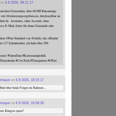
on
5.8.2026, 08:21:17
eutschen Gemeinden, über 60.000 Ratsanträge
e mit Abstimmungsergebnissen, durchsuchbar an
blick.de - kostenlos, ohne Account, ohne
sive E-Mail-Alerts für deine Gemeinde oder
 dem OParl-Standard von
@
okfde
: das offizielle
nt 127 Schnittstellen, ich habe über 500
ommen!
#
OpenData
#
Kommunalpolitik
#
Demokratie
#
CivicTech
#
Transparenz
#
OParl
ermayer
on
6.8.2026, 18:23:17
ttel über beide Folgen im Rahmen ...
ermayer
on
6.8.2026, 16:58:28
ets Klingon opera?