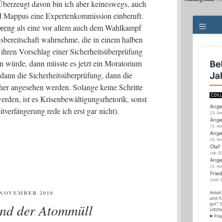
Über­zeugt davon bin ich aber kei­nes­wegs, auch
Map­pus eine Exper­ten­kom­mis­si­on ein­be­ruft.
preng
als eine vor allem auch dem Wahl­kampf
s­be­reit­schaft wahr­neh­me, die in einem hal­ben
 ihren Vor­schlag einer Sicher­heits­über­prü­fung
wür­de, dann müss­te es jetzt ein Mora­to­ri­um
nn die Sicher­heits­über­prü­fung, dann die
er ange­se­hen wer­den. Solan­ge kei­ne Schrit­te
den, ist es Kri­sen­be­wäl­ti­gungs­rhe­to­rik, sonst
ver­län­ge­rung rede ich erst gar nicht).
ENTLICHT
. NOVEMBER 2010
nd der Atommüll