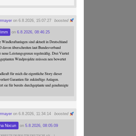
ermayer
on 6.8.2026, 15:07:27
boosted
rimm
on
6.8.2026, 08:46:25
 Windkraftanlagen sind aktuell in Deutschland
0 davon überschreiten laut Bundesverband
 neue Leistungsgrenze regelmäßig. Drei Viertel
hgeplanten Windprojekte müssen neu bewertet
dkraft für mich die eigentliche Story dieser
verliert Garantien für zukünftige Anlagen.
ert sie für bereits durchgeplante und genehmigte
ermayer
on 6.8.2026, 11:34:14
boosted
na Nocun
on
5.8.2026, 08:05:09
DFHEUTE.DE/POLITIK/DEUTSCHLAN