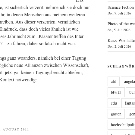
, ist sicher­lich ver­zerrt, neh­me ich sie doch nur
Science Fiction
Do., 9. Juli 2026
ahr, in denen Men­schen aus mei­nem wei­te­ren
­ben. Aus die­ser ver­zerr­ten, ver­mit­tel­ten
Photo of the we
n­druck, dass doch vie­les ähn­lich ist wie
So., 5. Juli 2026
­ses Jahr nicht zum „Klas­sen­tref­fen des Inter­
Kurz: Wie halte
e? – zu fah­ren, daher so falsch nicht war.
Do., 2. Juli 2026
­dings ganz woan­ders, näm­lich bei einer Tagung
g­li­che neue Alli­an­zen zwi­schen Wis­sen­schaft,
SCHLAGWÖR
ill jetzt gar kei­nen Tagungs­be­richt ablie­fern,
m Kon­text notwendig:
afd
angel
btw13
bu
cdu
fanta
garten
ge
hochschulpoli
FENTLICHT
5. AUGUST 2011