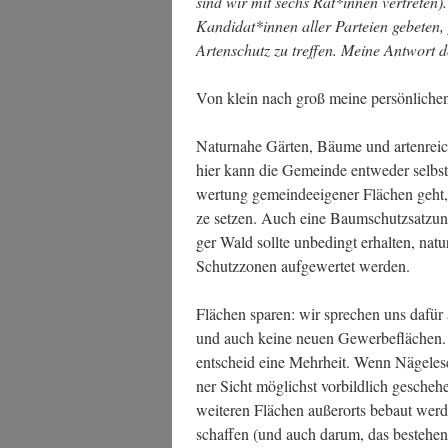
sind wir mit sechs Rät*innen ver­tre­ten)
Kandidat*innen aller Par­tei­en gebe­ten,
Arten­schutz zu tref­fen. Mei­ne Ant­wort d
Von klein nach groß mei­ne per­sön­li­chen
Natur­na­he Gär­ten, Bäu­me und arten­rei­
hier kann die Gemein­de ent­we­der selbs
wer­tung gemein­de­ei­ge­ner Flä­chen geht
ze set­zen. Auch eine Baum­schutz­sat­zun
ger Wald soll­te unbe­dingt erhal­ten, natu
Schutz­zo­nen auf­ge­wer­tet werden.
Flä­chen spa­ren: wir spre­chen uns dafür au
und auch kei­ne neu­en Gewer­be­flä­chen
ent­scheid eine Mehr­heit. Wenn Näge­le­
ner Sicht mög­lichst vor­bild­lich gesche­h
wei­te­ren Flä­chen außer­orts bebaut wer
schaf­fen (und auch dar­um, das bestehen­d