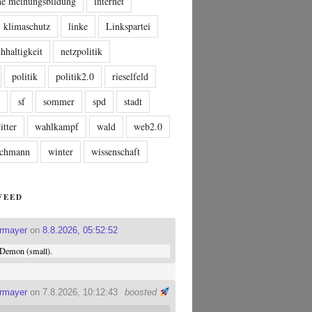
che meinungsbildung
internet
klimaschutz
linke
Linkspartei
hhaltigkeit
netzpolitik
politik
politik2.0
rieselfeld
n
sf
sommer
spd
stadt
itter
wahlkampf
wald
web2.0
tschmann
winter
wissenschaft
FEED
ermayer
on
8.8.2026, 05:52:52
Demon (small).
ermayer
on 7.8.2026, 10:12:43
boosted