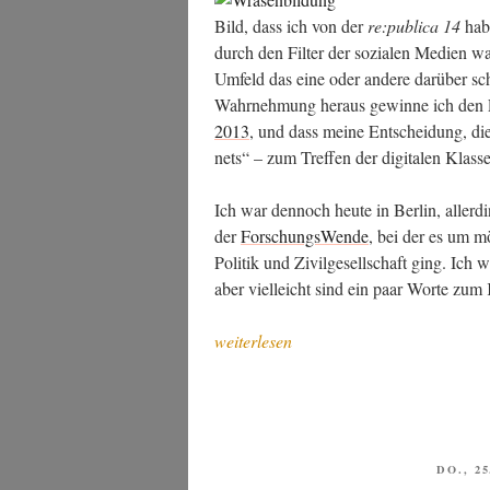
Bild, dass ich von der
re:publica 14
habe
durch den Fil­ter der sozia­len Medi­en w
Umfeld das eine oder ande­re dar­über schrei
Wahr­neh­mung her­aus gewin­ne ich den Ei
2013
, und dass mei­ne Ent­schei­dung, die
nets“ – zum Tref­fen der digi­ta­len Klas­s
Ich war den­noch heu­te in Ber­lin, aller
der
For­schungs­Wen­de
, bei der es um mö
Poli­tik und Zivil­ge­sell­schaft ging. Ich w
aber viel­leicht sind ein paar Wor­te zu
„Zivil­
weiterlesen
ge­
sell­
schaft,
trans­
for­
VERÖF
DO., 2
AM