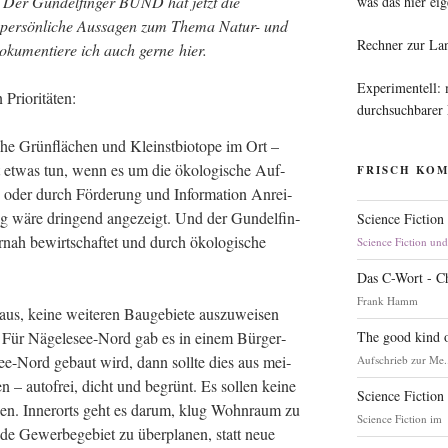
. Der Gun­del­fin­ger BUND hat jetzt die
was das hier eig
 per­sön­li­che Aus­sa­gen zum The­ma Natur- und
Rechner zur La
oku­men­tie­re ich auch ger­ne hier.
Experimentell:
 Prioritäten:
durchsuchbarer
che Grün­flä­chen und Kleinst­bio­to­pe im Ort –
t etwas tun, wenn es um die öko­lo­gi­sche Auf­
FRISCH KO
, oder durch För­de­rung und Infor­ma­ti­on Anrei­
g wäre drin­gend ange­zeigt. Und der Gun­del­fin­
Science Fiction
r­nah bewirt­schaf­tet und durch öko­lo­gi­sche
Science Fiction un
Das C-Wort - C
Frank Hamm
s, kei­ne wei­te­ren Bau­ge­bie­te aus­zu­wei­sen
The good kind o
. Für Näge­le­see-Nord gab es in einem Bür­ger­
see-Nord gebaut wird, dann soll­te dies aus mei­
Aufschrieb zur Me.
en – auto­frei, dicht und begrünt. Es sol­len kei­ne
Science Fiction
­den. Inner­orts geht es dar­um, klug Wohn­raum zu
Science Fiction im
e Gewer­be­ge­biet zu über­pla­nen, statt neue