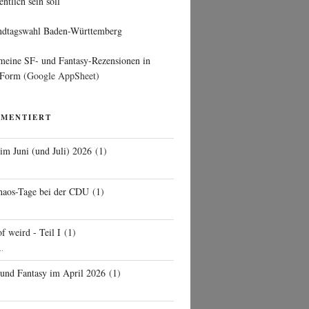
entlich sein soll
ndtagswahl Baden-Württemberg
 meine SF- und Fantasy-Rezensionen in
 Form
(Google AppSheet)
MMENTIERT
 im Juni (und Juli) 2026
(
1
)
d
haos-Tage bei der CDU
(
1
)
f weird - Teil I
(
1
)
..
 und Fantasy im April 2026
(
1
)