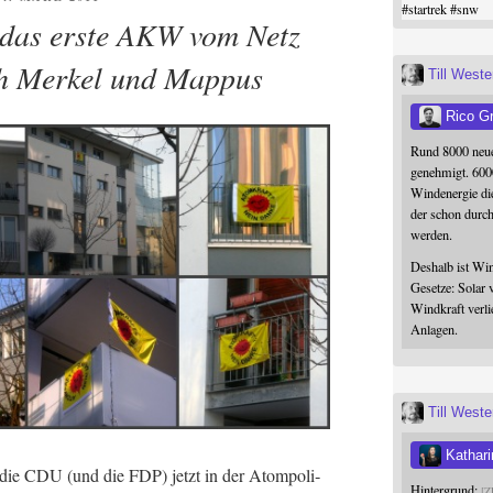
#
startrek
#
snw
das erste AKW vom Netz
ch Merkel und Mappus
Till West
Rico G
Rund 8000 neue
genehmigt. 600
Windenergie die
der schon durc
werden.
Deshalb ist Win
Gesetze: Solar 
Windkraft verli
Anlagen.
Till West
Kathari
 die CDU (und die FDP) jetzt in der Atom­po­li­
Hintergrund:
Z