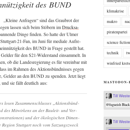
innerparteili
nnützigkeit des BUND
klimakrise
„Klei­ne Anfra­gen“ sind das Grau­brot der
makro
nac
we­gen las­sen sich beim Stö­bern im
Druck­sa­
piratenpartei
n­nen­de Din­ge fin­den. So hat­te der Ulmer
tutt­gart-21-Fan, im Juni für media­le Auf­re­
science fictio
ein­nüt­zig­keit des BUND in Fra­ge gestellt hat.
technik
tw
d Gel­der für den S21-Wider­stand ein­sam­melt. In
en, ob die Lan­des­re­gie­rung es für ver­ein­bar mit
winfried kre
ass im Rah­men des Akti­ons­bünd­nis­ses gegen
­de, Gel­der an den BUND zu spen­den. Jetzt liegt
MASTODON-
 und sie fällt deut­lich aus:
Till West
 losen Zusam­men­schlus­ses „Akti­ons­bünd­
@
fugueish
Black
und des Mit­wir­kens an der Bau­leit- und Ver­
ns­tra­tio­nen) und der öko­lo­gi­schen Dimen­
Till West
die Regi­on Stutt­gart noch vom Sat­zungs­zweck