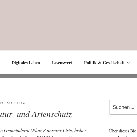
Digitales Leben
Lesenswert
Politik & Gesellschaft
Suche
ÖFFENTLICHT
 17. MAI 2024
nach:
tur- und Artenschutz
den Gemein­de­rat (Platz 8 unse­rer Lis­te, bis­her
Über dieses Blo