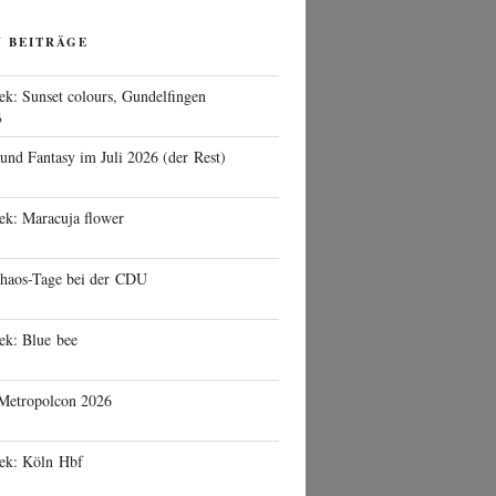
N BEITRÄGE
ek: Sunset colours, Gundelfingen
6
 und Fantasy im Juli 2026 (der Rest)
ek: Maracuja flower
haos-Tage bei der CDU
ek: Blue bee
 Metropolcon 2026
eek: Köln Hbf