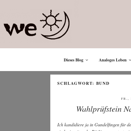
Zum
Inhalt
springen
Dieses Blog
Analoges Leben
SCHLAGWORT:
BUND
VER
FR.,
AM
Wahlprüfstein Na
Ich kan­di­die­re ja in Gun­del­fin­gen für 