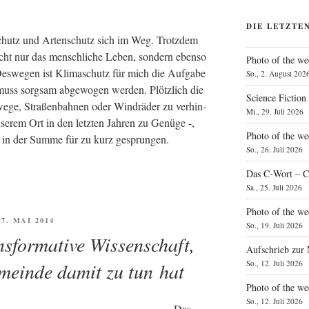
DIE LETZTE
schutz und Arten­schutz sich im Weg. Trotz­dem
nicht nur das mensch­li­che Leben, son­dern eben­so
Photo of the we
Des­we­gen ist Kli­ma­schutz für mich die Auf­ga­be
So., 2. August 202
 muss sorg­sam abge­wo­gen wer­den. Plötz­lich die
Science Fiction
­ge, Stra­ßen­bah­nen oder Wind­rä­der zu ver­hin­
Mi., 29. Juli 2026
se­rem Ort in den letz­ten Jah­ren zu Genü­ge -,
Photo of the we
und in der Sum­me für zu kurz gesprungen.
So., 26. Juli 2026
Das C‑Wort – C
Sa., 25. Juli 2026
Photo of the we
ÖFFENTLICHT
 7. MAI 2014
So., 19. Juli 2026
ansformative Wissenschaft,
Aufschrieb zur
meinde damit zu tun hat
So., 12. Juli 2026
Photo of the w
So., 12. Juli 2026
Das