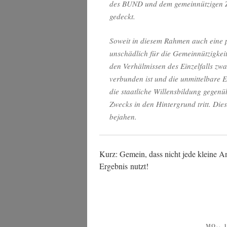
des BUND und dem gemein­nüt­zi­gen Z
gedeckt.
Soweit in die­sem Rah­men auch eine poli­
unschäd­lich für die Gemein­nüt­zig­kei
den Ver­hält­nis­sen des Ein­zel­falls zwa
ver­bun­den ist und die unmit­tel­ba­re E
die staat­li­che Wil­lens­bil­dung gegen
Zwecks in den Hin­ter­grund tritt. Die
bejahen.
Kurz: Gemein, dass nicht jede klei­ne An
Ergeb­nis nutzt!
VERÖ
MO., 