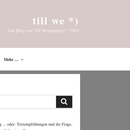
till we *)
Das Blog von Till Westermayer * 2002
Mehr …
Suchen
g ... oder: Textempfehlungen und die Frage,