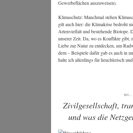
Gewer­be­flä­chen auszuweisen).
Kli­ma­schutz: Manch­mal ste­hen Kli­ma­
gilt auch hier: die Kli­ma­kri­se bedroht 
Arten­viel­falt und bestehen­de Bio­to­pe. 
unse­rer Zeit. Da, wo es Kon­flik­te gibt,
Lie­be zur Natur zu ent­de­cken, um Rad­we
dern – Bei­spie­le dafür gab es auch in un
hal­te ich aller­dings für heuch­le­risch 
VER
MI.,
AM
Zivilgesellschaft, tr
und was die Netzge