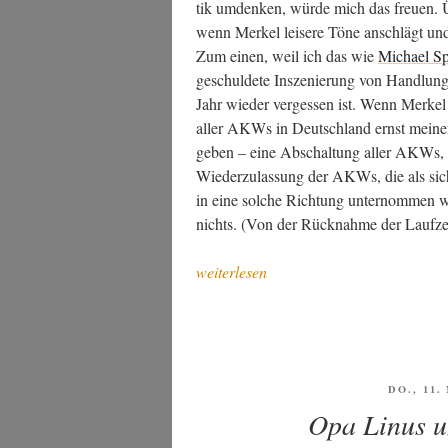
tik umden­ken, wür­de mich das freu­en. 
wenn Mer­kel lei­se­re Töne anschlägt und 
Zum einen, weil ich das wie
Micha­el S
geschul­de­te Insze­nie­rung von Hand­lung
Jahr wie­der ver­ges­sen ist. Wenn Mer­kel
aller AKWs in Deutsch­land ernst mei­nen 
geben – eine Abschal­tung aller AKWs, da
Wie­der­zu­las­sung der AKWs, die als sich
in eine sol­che Rich­tung unter­nom­men wer­
nichts. (Von der Rück­nah­me der Lauf­zeit­
„Erst
weiterlesen
wenn
die
CDU
das
ers­
VERÖFF
DO., 11
AM
te
Opa Linus u
AKW