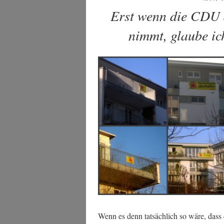
AM
Erst wenn die CDU 
nimmt, glaube i
Wenn es denn tat­säch­lich so wäre, dass