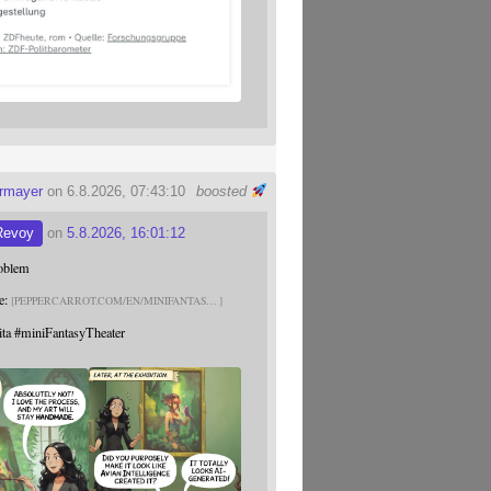
ermayer
on 6.8.2026, 07:43:10
boosted
Revoy
on
5.8.2026, 16:01:12
roblem
e:
PEPPERCARROT.COM/EN/MINIFANTAS
ita
#
miniFantasyTheater