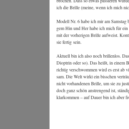
bro­chen. Dass so etwas pas­sie­ren wür­de
ich die Bril­le (mei­ne, wenn ich mich nic
Modell Nr. 6 habe ich mir am Sams­tag bei
gem Hin und Her habe ich mich für ein Mo
mit der vor­he­ri­gen Bril­le auf­weist. Kon­t
sie fer­tig sein.
Aktu­ell bin ich also noch bril­len­los. Da
Diop­trin oder so). Das heißt, in einem 
rich­tig ver­schwom­men wird es erst ab vi
sam. Die Welt wirkt ein biss­chen ver­träu
nicht vor­han­de­nen Bril­le, um sie zu jus
doch ganz schön anstren­gend ist, stän­di
klar­kom­men – auf Dau­er bin ich aber fro