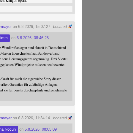
ets Klingon opera?
ermayer
on 6.8.2026, 15:07:27
boosted
rimm
on
6.8.2026, 08:46:25
 Windkraftanlagen sind aktuell in Deutschland
0 davon überschreiten laut Bundesverband
 neue Leistungsgrenze regelmäßig. Drei Viertel
hgeplanten Windprojekte müssen neu bewertet
dkraft für mich die eigentliche Story dieser
verliert Garantien für zukünftige Anlagen.
ert sie für bereits durchgeplante und genehmigte
ermayer
on 6.8.2026, 11:34:14
boosted
na Nocun
on
5.8.2026, 08:05:09