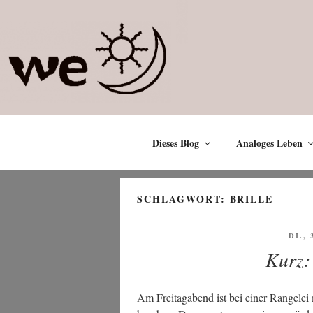
Zum
Inhalt
springen
Dieses Blog
Analoges Leben
SCHLAGWORT:
BRILLE
VERÖ
DI., 
AM
Kurz:
Am Frei­tag­abend ist bei einer Ran­ge­le