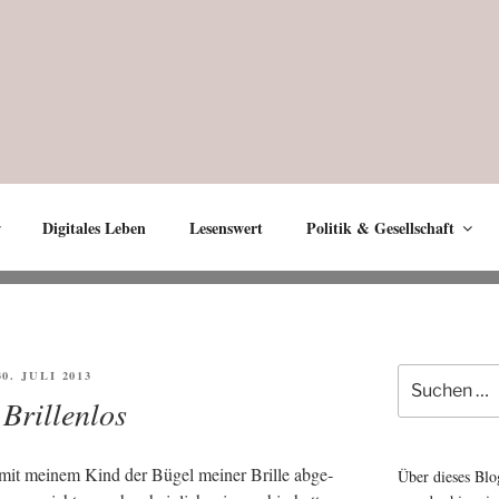
Digitales Leben
Lesenswert
Politik & Gesellschaft
Suche
FFENTLICHT
30. JULI 2013
nach:
 Brillenlos
i mit mei­nem Kind der Bügel mei­ner Bril­le abge­
Über dieses Blo