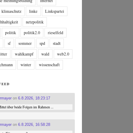
che meinungsbildung
internet
klimaschutz
linke
Linkspartei
hhaltigkeit
netzpolitik
politik
politik2.0
rieselfeld
n
sf
sommer
spd
stadt
itter
wahlkampf
wald
web2.0
tschmann
winter
wissenschaft
FEED
ermayer
on
6.8.2026, 18:23:17
ttel über beide Folgen im Rahmen ...
ermayer
on
6.8.2026, 16:58:28