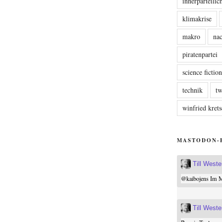
innerparteili
klimakrise
makro
nac
piratenpartei
science fictio
technik
tw
winfried kre
MASTODON-
Till West
@
kaibojens
Im Mi
Till West