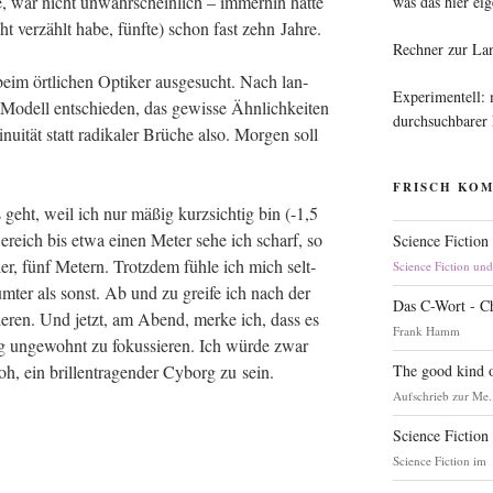
, war nicht unwahr­schein­lich – immer­hin hat­te
was das hier eig
ht ver­zählt habe, fünf­te) schon fast zehn Jahre.
Rechner zur La
m ört­li­chen Opti­ker aus­ge­sucht. Nach lan­
Experimentell:
dell ent­schie­den, das gewis­se Ähn­lich­kei­ten
durchsuchbarer
i­nui­tät statt radi­ka­ler Brü­che also. Mor­gen soll
FRISCH KO
s geht, weil ich nur mäßig kurz­sich­tig bin (-1,5
Bereich bis etwa einen Meter sehe ich scharf, so
Science Fiction
er, fünf Metern. Trotz­dem füh­le ich mich selt­
Science Fiction un
m­ter als sonst. Ab und zu grei­fe ich nach der
Das C-Wort - C
­tie­ren. Und jetzt, am Abend, mer­ke ich, dass es
Frank Hamm
g unge­wohnt zu fokus­sie­ren. Ich wür­de zwar
The good kind o
h, ein bril­len­tra­gen­der Cyborg zu sein.
Aufschrieb zur Me.
Science Fiction
Science Fiction im