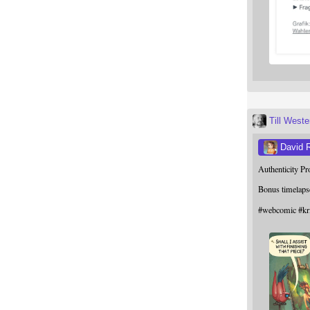
Till West
David 
Authenticity P
Bonus timelaps
#
webcomic
#
kr