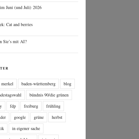
 im Juni (und Juli) 2026
ek: Cat and berries
n Sie’s mit AI?
TER
a merkel
baden-württemberg
blog
ndestagswahl
bündnis 90/die grünen
sy
fdp
freiburg
frühling
nder
google
grüne
herbst
tik
in eigener sache