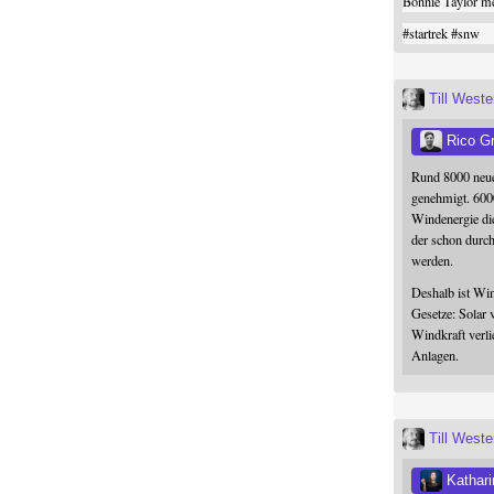
Bonnie Taylor me
#
startrek
#
snw
Till West
Rico G
Rund 8000 neue
genehmigt. 600
Windenergie die
der schon durc
werden.
Deshalb ist Win
Gesetze: Solar 
Windkraft verli
Anlagen.
Till West
Kathari