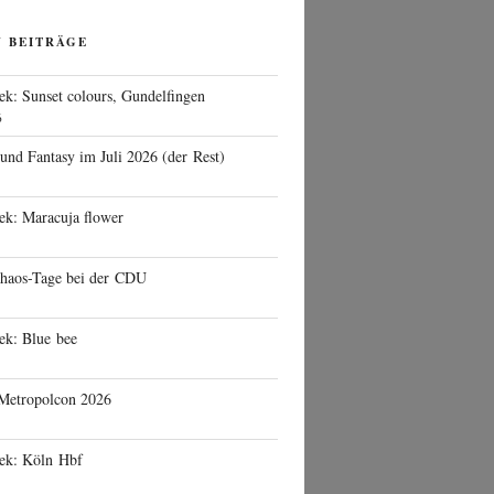
N BEITRÄGE
ek: Sunset colours, Gundelfingen
6
 und Fantasy im Juli 2026 (der Rest)
ek: Maracuja flower
haos-Tage bei der CDU
ek: Blue bee
 Metropolcon 2026
eek: Köln Hbf