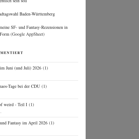
entlich sein soll
ndtagswahl Baden-Württemberg
 meine SF- und Fantasy-Rezensionen in
 Form
(Google AppSheet)
MMENTIERT
 im Juni (und Juli) 2026
(
1
)
d
haos-Tage bei der CDU
(
1
)
f weird - Teil I
(
1
)
..
 und Fantasy im April 2026
(
1
)