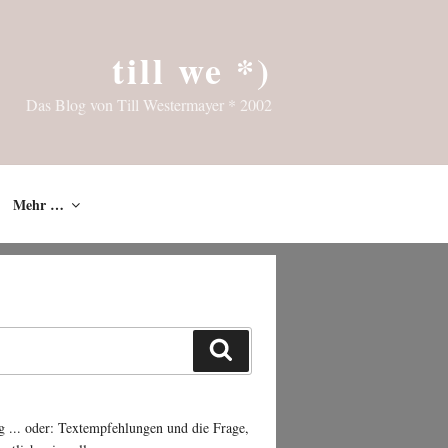
till we *)
Das Blog von Till Westermayer * 2002
Mehr …
Suchen
g ... oder: Textempfehlungen und die Frage,