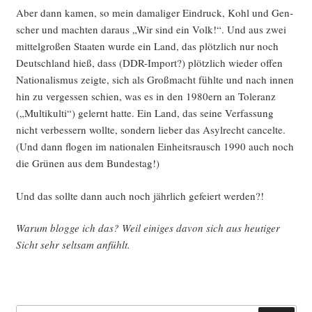
Aber dann kamen, so mein dama­li­ger Ein­druck, Kohl und Gen­
scher und mach­ten dar­aus „Wir sind ein Volk!“. Und aus zwei
mit­tel­gro­ßen Staa­ten wur­de ein Land, das plötz­lich nur noch
Deutsch­land hieß, dass (DDR-Import?) plötz­lich wie­der offen
Natio­na­lis­mus zeig­te, sich als Groß­macht fühl­te und nach innen
hin zu ver­ges­sen schien, was es in den 1980ern an Tole­ranz
(„Mul­ti­kul­ti“) gelernt hat­te. Ein Land, das sei­ne Ver­fas­sung
nicht ver­bes­sern woll­te, son­dern lie­ber das Asyl­recht can­cel­te.
(Und dann flo­gen im natio­na­len Ein­heits­rausch 1990 auch noch
die Grü­nen aus dem Bundestag!)
Und das soll­te dann auch noch jähr­lich gefei­ert werden?!
War­um blog­ge ich das? Weil eini­ges davon sich aus heu­ti­ger
Sicht sehr selt­sam anfühlt.