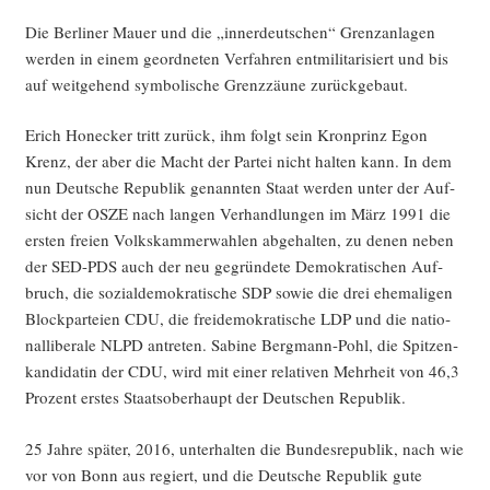
Die Ber­li­ner Mau­er und die „inner­deut­schen“ Grenz­an­la­gen
wer­den in einem geord­ne­ten Ver­fah­ren ent­mi­li­ta­ri­siert und bis
auf weit­ge­hend sym­bo­li­sche Grenz­zäu­ne zurückgebaut.
Erich Hon­ecker tritt zurück, ihm folgt sein Kron­prinz Egon
Krenz, der aber die Macht der Par­tei nicht hal­ten kann. In dem
nun Deut­sche Repu­blik genann­ten Staat wer­den unter der Auf­
sicht der OSZE nach lan­gen Ver­hand­lun­gen im März 1991 die
ers­ten frei­en Volks­kam­mer­wah­len abge­hal­ten, zu denen neben
der SED-PDS auch der neu gegrün­de­te Demo­kra­ti­schen Auf­
bruch, die sozi­al­de­mo­kra­ti­sche SDP sowie die drei ehe­ma­li­gen
Block­par­tei­en CDU, die frei­de­mo­kra­ti­sche LDP und die natio­
nal­li­be­ra­le NLPD antre­ten. Sabi­ne Berg­mann-Pohl, die Spit­zen­
kan­di­da­tin der CDU, wird mit einer rela­ti­ven Mehr­heit von 46,3
Pro­zent ers­tes Staats­ober­haupt der Deut­schen Republik.
25 Jah­re spä­ter, 2016, unter­hal­ten die Bun­des­re­pu­blik, nach wie
vor von Bonn aus regiert, und die Deut­sche Repu­blik gute