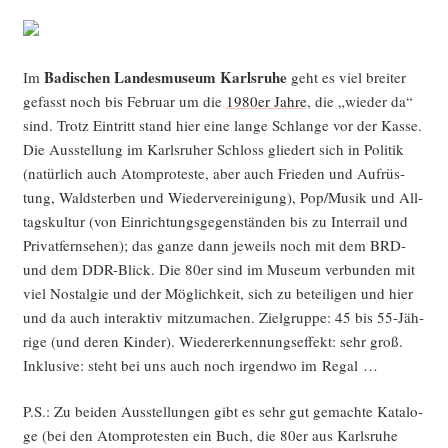
Badi­schen Lan­des­mu­se­um Karls­ru­he
Im
geht es viel brei­ter
gefasst noch bis Febru­ar um die
1980er Jah­re
, die „wie­der da“
sind. Trotz Ein­tritt stand hier eine lan­ge Schlan­ge vor der Kas­se.
Die Aus­stel­lung im Karls­ru­her Schloss glie­dert sich in Poli­tik
(natür­lich auch Atom­pro­tes­te, aber auch Frie­den und Auf­rüs­
tung, Wald­ster­ben und Wie­der­ver­ei­ni­gung), Pop/Musik und All­
tags­kul­tur (von Ein­rich­tungs­ge­gen­stän­den bis zu Inter­rail und
Pri­vat­fern­se­hen); das gan­ze dann jeweils noch mit dem BRD-
und dem DDR-Blick. Die 80er sind im Muse­um ver­bun­den mit
viel Nost­al­gie und der Mög­lich­keit, sich zu betei­li­gen und hier
und da auch inter­ak­tiv mit­zu­ma­chen. Ziel­grup­pe: 45 bis 55-Jäh­
ri­ge (und deren Kin­der). Wie­der­erken­nungs­ef­fekt: sehr groß.
Inklu­si­ve: steht bei uns auch noch irgend­wo im Regal …
P.S.: Zu bei­den Aus­stel­lun­gen gibt es sehr gut gemach­te Kata­lo­
ge (bei den Atom­pro­tes­ten ein Buch, die 80er aus Karls­ru­he