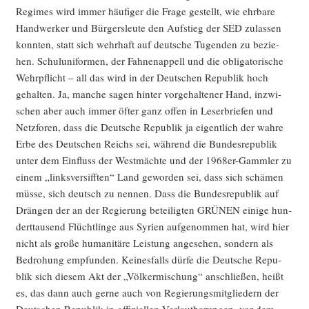
Regimes wird immer häu­fi­ger die Fra­ge gestellt, wie ehr­ba­re
Hand­wer­ker und Bür­gers­leu­te den Auf­stieg der SED zulas­sen
konn­ten, statt sich wehr­haft auf deut­sche Tugen­den zu bezie­
hen. Schul­uni­for­men, der Fah­nen­ap­pell und die obli­ga­to­ri­sche
Wehr­pflicht – all das wird in der Deut­schen Repu­blik hoch
gehal­ten. Ja, man­che sagen hin­ter vor­ge­hal­te­ner Hand, inzwi­
schen aber auch immer öfter ganz offen in Leser­brie­fen und
Netz­fo­ren, dass die Deut­sche Repu­blik ja eigent­lich der wah­re
Erbe des Deut­schen Reichs sei, wäh­rend die Bun­des­re­pu­blik
unter dem Ein­fluss der West­mäch­te und der 1968er-Gamm­ler zu
einem „links­ver­siff­ten“ Land gewor­den sei, dass sich schä­men
müs­se, sich deutsch zu nen­nen. Dass die Bun­des­re­pu­blik auf
Drän­gen der an der Regie­rung betei­lig­ten GRÜNEN eini­ge hun­
dert­tau­send Flücht­lin­ge aus Syri­en auf­ge­nom­men hat, wird hier
nicht als gro­ße huma­ni­tä­re Leis­tung ange­se­hen, son­dern als
Bedro­hung emp­fun­den. Kei­nes­falls dür­fe die Deut­sche Repu­
blik sich die­sem Akt der „Völ­ker­mi­schung“ anschlie­ßen, heißt
es, das dann auch ger­ne auch von Regie­rungs­mit­glie­dern der