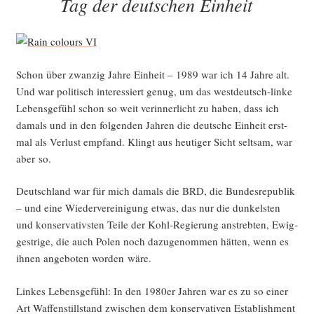
Tag der deutschen Einheit
Schon über zwan­zig Jah­re Ein­heit – 1989 war ich 14 Jah­re alt.
Und war poli­tisch inter­es­siert genug, um das west­deutsch-lin­ke
Lebens­ge­fühl schon so weit ver­in­ner­licht zu haben, dass ich
damals und in den fol­gen­den Jah­ren die deut­sche Ein­heit erst­
mal als Ver­lust emp­fand. Klingt aus heu­ti­ger Sicht selt­sam, war
aber so.
Deutsch­land war für mich damals die BRD, die Bun­des­re­pu­blik
– und eine Wie­der­ver­ei­ni­gung etwas, das nur die dun­kels­ten
und kon­ser­va­tivs­ten Tei­le der Kohl-Regie­rung anstreb­ten, Ewig­
gest­ri­ge, die auch Polen noch dazu­ge­nom­men hät­ten, wenn es
ihnen ange­bo­ten wor­den wäre.
Lin­kes Lebens­ge­fühl: In den 1980er Jah­ren war es zu so einer
Art Waf­fen­still­stand zwi­schen dem kon­ser­va­ti­ven Estab­lish­ment