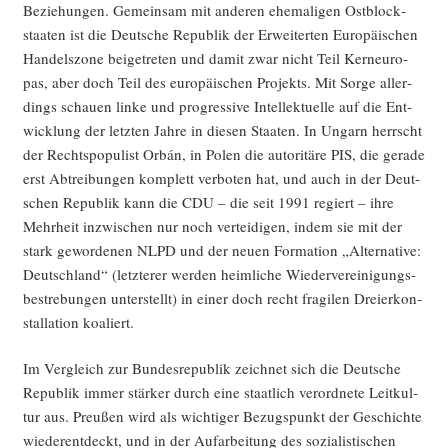
Bezie­hun­gen. Gemein­sam mit ande­ren ehe­ma­li­gen Ost­block­
staa­ten ist die Deut­sche Repu­blik der Erwei­ter­ten Euro­päi­schen
Han­dels­zo­ne bei­getre­ten und damit zwar nicht Teil Kern­eu­ro­
pas, aber doch Teil des euro­päi­schen Pro­jekts. Mit Sor­ge aller­
dings schau­en lin­ke und pro­gres­si­ve Intel­lek­tu­el­le auf die Ent­
wick­lung der letz­ten Jah­re in die­sen Staa­ten. In Ungarn herrscht
der Rechts­po­pu­list Orbán, in Polen die auto­ri­tä­re PIS, die gera­de
erst Abtrei­bun­gen kom­plett ver­bo­ten hat, und auch in der Deut­
schen Repu­blik kann die CDU – die seit 1991 regiert – ihre
Mehr­heit inzwi­schen nur noch ver­tei­di­gen, indem sie mit der
stark gewor­de­nen NLPD und der neu­en For­ma­ti­on „Alter­na­ti­ve:
Deutsch­land“ (letz­te­rer wer­den heim­li­che Wie­der­ver­ei­ni­gungs­
be­stre­bun­gen unter­stellt) in einer doch recht fra­gi­len Drei­er­kon­
stal­la­ti­on koaliert.
Im Ver­gleich zur Bun­des­re­pu­blik zeich­net sich die Deut­sche
Repu­blik immer stär­ker durch eine staat­lich ver­ord­ne­te Leit­kul­
tur aus. Preu­ßen wird als wich­ti­ger Bezugs­punkt der Geschich­te
wie­der­ent­deckt, und in der Auf­ar­bei­tung des sozia­lis­ti­schen