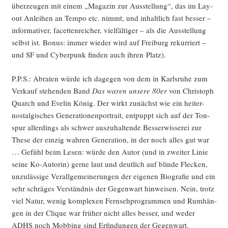
über­zeu­gen mit einem „Maga­zin zur Aus­stel­lung“, das im Lay­
out Anlei­hen an Tem­po etc. nimmt, und inhalt­lich fast bes­ser –
infor­ma­ti­ver, facet­ten­rei­cher, viel­fäl­ti­ger – als die Aus­stel­lung
selbst ist. Bonus: immer wie­der wird auf Frei­burg rekur­riert –
und SF und Cyber­punk fin­den auch ihren Platz).
P.P.S.: Abra­ten wür­de ich dage­gen von dem in Karls­ru­he zum
Ver­kauf ste­hen­den Band
Das waren unse­re 80er
von Chris­toph
Quarch und Eve­lin König. Der wirkt zunächst wie ein hei­ter-
nost­al­gi­sches Gene­ra­tio­nen­por­trait, ent­puppt sich auf der Ton­
spur aller­dings als schwer aus­zu­hal­ten­de Bes­ser­wis­se­rei zur
The­se der ein­zig wah­ren Gene­ra­ti­on, in der noch alles gut war
… Gefühl beim Lesen: wür­de den Autor (und in zwei­ter Linie
sei­ne Ko-Autorin) ger­ne laut und deut­lich auf blin­de Fle­cken,
unzu­läs­si­ge Ver­all­ge­mei­ne­run­gen der eige­nen Bio­gra­fie und ein
sehr schrä­ges Ver­ständ­nis der Gegen­wart hin­wei­sen. Nein, trotz
viel Natur, wenig kom­ple­xen Fern­seh­pro­gram­men und Rum­hän­
gen in der Cli­que war frü­her nicht alles bes­ser, und weder
ADHS noch Mob­bing sind Erfin­dun­gen der Gegenwart.