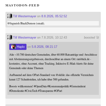
MASTODON-FEED
Till Westermayer
on
8.8.2026, 05:52:52
@
fugueish
BlackDemon (small).
Till Westermayer
on 7.8.2026, 10:12:43
boosted 🚀
Haplo
on
5.8.2026, 08:21:17
Alle ~10.700 deutschen Gemeinden, über 60.000 Ratsanträge und -beschlüsse
mit Abstimmungsergebnissen, durchsuchbar an einem Ort: ratsblick.de -
kostenlos, ohne Account, ohne Tracking, Inklusive E-Mail-Alerts für deine
Gemeinde oder deine Themen
Aufbauend auf dem OParl-Standard von
@
okfde
: das offizielle Verzeichnis
kennt 127 Schnittstellen, ich habe über 500 gefunden.
Boosts willkommen!
#
OpenData
#
Kommunalpolitik
#
Gemeinderat
#
Demokratie
#
CivicTech
#
Transparenz
#
OParl