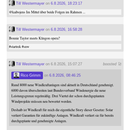
Till Westermayer
on
6.8.2026, 18:23:17
@
kaibojens
Im Mittel über beide Folgen im Rahmen ...
Till Westermayer
on
6.8.2026, 16:58:28
Bonnie Taylor meets Klingon opera?
#
startrek
#
snw
Till Westermayer
on 6.8.2026, 15:07:27
boosted 🚀
Rico Grimm
on
6.8.2026, 08:46:25
Rund 8000 neue Windkraftanlagen sind aktuell in Deutschland genehmigt.
6000 davon überschreiten laut Bundesverband Windenergie die neue
Leistungsgrenze regelmäßig. Drei Viertel der schon durchgeplanten
Windprojekte müssen neu bewertet werden.
Deshalb ist Windkraft für mich die eigentliche Story dieser Gesetze: Solar
verliert Garantien für zukünftige Anlagen. Windkraft verliert sie für bereits
durchgeplante und genehmigte Anlagen.