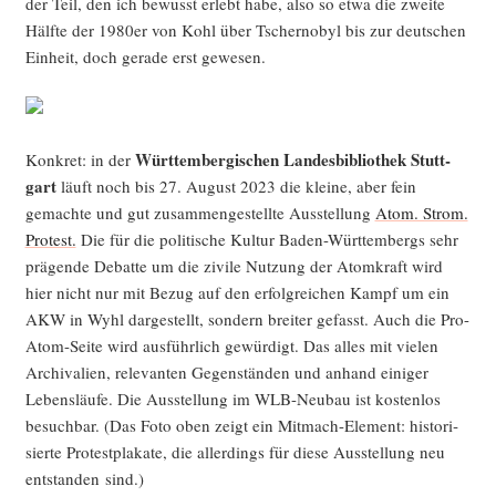
der Teil, den ich bewusst erlebt habe, also so etwa die zwei­te
Hälf­te der 1980er von Kohl über Tscher­no­byl bis zur deut­schen
Ein­heit, doch gera­de erst gewesen.
Würt­tem­ber­gi­schen Lan­des­bi­blio­thek Stutt­
Kon­kret: in der
gart
läuft noch bis 27. August 2023 die klei­ne, aber fein
gemach­te und gut zusam­men­ge­stell­te Aus­stel­lung
Atom. Strom.
Pro­test.
Die für die poli­ti­sche Kul­tur Baden-Würt­tem­bergs sehr
prä­gen­de Debat­te um die zivi­le Nut­zung der Atom­kraft wird
hier nicht nur mit Bezug auf den erfolg­rei­chen Kampf um ein
AKW in Wyhl dar­ge­stellt, son­dern brei­ter gefasst. Auch die Pro-
Atom-Sei­te wird aus­führ­lich gewür­digt. Das alles mit vie­len
Archi­va­li­en, rele­van­ten Gegen­stän­den und anhand eini­ger
Lebens­läu­fe. Die Aus­stel­lung im WLB-Neu­bau ist kos­ten­los
besuch­bar. (Das Foto oben zeigt ein Mit­mach-Ele­ment: his­to­ri­
sier­te Pro­test­pla­ka­te, die aller­dings für die­se Aus­stel­lung neu
ent­stan­den sind.)