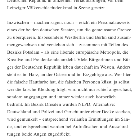
Deut­schen Repu­blik in offi­zi­el­len Ver­laut­ba­run­gen, vor dem
Leip­zi­ger Völ­ker­schlacht­denk­mal in Sze­ne gesetzt.
Inzwi­schen – machen sagen: noch – reicht ein Per­so­nal­aus­weis
eines der bei­den deut­schen Staa­ten, um die gemein­sa­me Gren­ze
zu über­que­ren. Ins­be­son­de­re West­ber­lin und Ber­lin sind zusam­
men­ge­wach­sen und ver­ste­hen sich – zusam­men mit Tei­len des
Bezirks Pots­dam – als eine libe­ra­le euro­päi­sche Metro­po­le, die
Krea­ti­ve und Frei­den­ken­de anzieht. Vie­le Bür­ge­rin­nen und Bür­
ger der Deut­schen Repu­blik leben dau­er­haft im Wes­ten. Anders
sieht es im Harz, an der Ost­see und im Erz­ge­bir­ge aus. Wer hier
die fal­sche Haut­far­be hat, die fal­schen Per­so­nen küsst, ja selbst,
wer die fal­sche Klei­dung trägt, wird nicht nur schief ange­schaut,
son­dern ange­gan­gen und immer wie­der auch kör­per­lich
bedroht. Im Bezirk Dres­den wür­den NLPD, Alter­na­ti­ve:
Deutsch­land und Poli­zei und Gericht unter einer Decke ste­cken,
wird gemun­kelt – ent­spre­chend ver­lau­fen Ermitt­lun­gen im San­
de, und ent­spre­chend wer­den bei Auf­mär­schen und Aus­schrei­
tun­gen bei­de Augen zugedrückt.