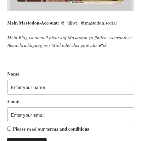
Mein Mast­o­don-Account:
@_tillwe_@mastodon.social
Mein Blog ist aktu­ell nicht auf Mast­o­don zu fin­den. Alter­na­ti­ve:
Benach­rich­ti­gung per Mail oder das gute alte
RSS
.
Name
Email
Please read our
terms and conditions