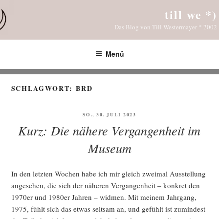
Zum
till we *)
Inhalt
Das Blog von Till Westermayer * 2002
springen
Menü
SCHLAGWORT:
BRD
VERÖFFENTLICHT
SO., 30. JULI 2023
AM
Kurz: Die nähere Vergangenheit im
Museum
In den letz­ten Wochen habe ich mir gleich zwei­mal Aus­stel­lung
ange­se­hen, die sich der nähe­ren Ver­gan­gen­heit – kon­kret den
1970er und 1980er Jah­ren – wid­men. Mit mei­nem Jahr­gang,
1975, fühlt sich das etwas selt­sam an, und gefühlt ist zumin­dest