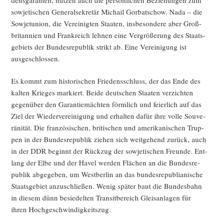
sowje­ti­schen Gene­ral­se­kre­tär Michail Gor­bat­schow. Nada – die
Sowjet­uni­on, die Ver­ei­nig­ten Staa­ten, ins­be­son­de­re aber Groß­
bri­tan­ni­en und Frank­reich leh­nen eine Ver­grö­ße­rung des Staats­
ge­biets der Bun­des­re­pu­blik strikt ab. Eine Ver­ei­ni­gung ist
ausgeschlossen.
Es kommt zum his­to­ri­schen Frie­dens­schluss, der das Ende des
kal­ten Krie­ges mar­kiert. Bei­de deut­schen Staa­ten ver­zich­ten
gegen­über den Garan­tie­mäch­ten förm­lich und fei­er­lich auf das
Ziel der Wie­der­ver­ei­ni­gung und erhal­ten dafür ihre vol­le Sou­ve­
rä­ni­tät. Die fran­zö­si­schen, bri­ti­schen und ame­ri­ka­ni­schen Trup­
pen in der Bun­des­re­pu­blik zie­hen sich weit­ge­hend zurück, auch
in der DDR beginnt der Rück­zug der sowje­ti­schen Freun­de. Ent­
lang der Elbe und der Havel wer­den Flä­chen an die Bun­des­re­
pu­blik abge­ge­ben, um West­ber­lin an das bun­des­re­pu­blia­ni­sche
Staats­ge­biet anzu­schlie­ßen. Wenig spä­ter baut die Bun­des­bahn
in die­sem dünn besie­del­ten Tran­sit­be­reich Gleis­an­la­gen für
ihren Hochgeschwindigkeitszug.