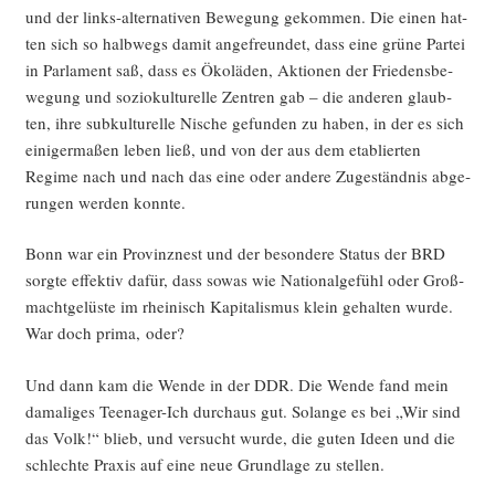
und der links-alter­na­ti­ven Bewe­gung gekom­men. Die einen hat­
ten sich so halb­wegs damit ange­freun­det, dass eine grü­ne Par­tei
in Par­la­ment saß, dass es Öko­lä­den, Aktio­nen der Frie­dens­be­
we­gung und sozio­kul­tu­rel­le Zen­tren gab – die ande­ren glaub­
ten, ihre sub­kul­tu­rel­le Nische gefun­den zu haben, in der es sich
eini­ger­ma­ßen leben ließ, und von der aus dem eta­blier­ten
Regime nach und nach das eine oder ande­re Zuge­ständ­nis abge­
run­gen wer­den konnte.
Bonn war ein Pro­vinz­nest und der beson­de­re Sta­tus der BRD
sorg­te effek­tiv dafür, dass sowas wie Natio­nal­ge­fühl oder Groß­
macht­ge­lüs­te im rhei­nisch Kapi­ta­lis­mus klein gehal­ten wur­de.
War doch pri­ma, oder?
Und dann kam die Wen­de in der DDR. Die Wen­de fand mein
dama­li­ges Teen­ager-Ich durch­aus gut. Solan­ge es bei „Wir sind
das Volk!“ blieb, und ver­sucht wur­de, die guten Ideen und die
schlech­te Pra­xis auf eine neue Grund­la­ge zu stellen.