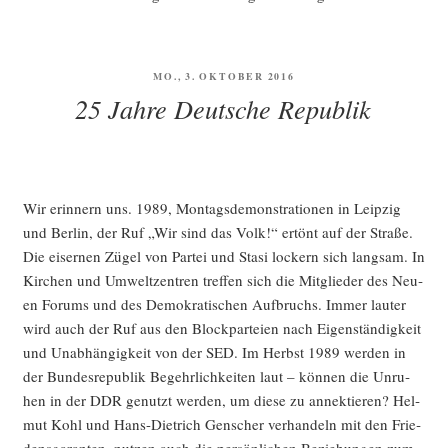
VERÖFFENTLICHT
MO., 3. OKTOBER 2016
AM
25 Jahre Deutsche Republik
Wir erin­nern uns. 1989, Mon­tags­de­mons­tra­tio­nen in Leip­zig
und Ber­lin, der Ruf „Wir sind das Volk!“ ertönt auf der Stra­ße.
Die eiser­nen Zügel von Par­tei und Sta­si lockern sich lang­sam. In
Kir­chen und Umwelt­zen­tren tref­fen sich die Mit­glie­der des Neu­
en Forums und des Demo­kra­ti­schen Auf­bruchs. Immer lau­ter
wird auch der Ruf aus den Block­par­tei­en nach Eigen­stän­dig­keit
und Unab­hän­gig­keit von der SED. Im Herbst 1989 wer­den in
der Bun­des­re­pu­blik Begehr­lich­kei­ten laut – kön­nen die Unru­
hen in der DDR genutzt wer­den, um die­se zu annek­tie­ren? Hel­
mut Kohl und Hans-Diet­rich Gen­scher ver­han­deln mit den Frie­
dens­ga­ran­ten, nut­zen auch die per­sön­li­chen Bezie­hun­gen zum