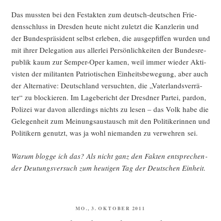
Das muss­ten bei den Fest­ak­ten zum deutsch-deut­schen Frie­
dens­schluss in Dres­den heu­te nicht zuletzt die Kanz­le­rin und
der Bun­des­prä­si­dent selbst erle­ben, die aus­ge­pfif­fen wur­den und
mit ihrer Dele­ga­ti­on aus aller­lei Per­sön­lich­kei­ten der Bun­des­re­
pu­blik kaum zur Sem­per-Oper kamen, weil immer wie­der Akti­
vis­ten der mili­tan­ten Patrio­ti­schen Ein­heits­be­we­gung, aber auch
der Alter­na­ti­ve: Deutsch­land ver­such­ten, die „Vater­lands­ver­rä­
ter“ zu blo­ckie­ren. Im Lage­be­richt der Dresd­ner Par­tei, par­don,
Poli­zei war davon aller­dings nichts zu lesen – das Volk habe die
Gele­gen­heit zum Mei­nungs­aus­tausch mit den Poli­ti­ke­rin­nen und
Poli­ti­kern genutzt, was ja wohl nie­man­den zu ver­weh­ren sei.
War­um blog­ge ich das? Als nicht ganz den Fak­ten ent­spre­chen­
der Deu­tungs­ver­such zum heu­ti­gen Tag der Deut­schen Einheit.
VERÖFFENTLICHT
MO., 3. OKTOBER 2011
AM