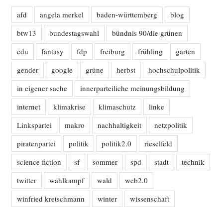
afd
angela merkel
baden-württemberg
blog
btw13
bundestagswahl
bündnis 90/die grünen
cdu
fantasy
fdp
freiburg
frühling
garten
gender
google
grüne
herbst
hochschulpolitik
in eigener sache
innerparteiliche meinungsbildung
internet
klimakrise
klimaschutz
linke
Linkspartei
makro
nachhaltigkeit
netzpolitik
piratenpartei
politik
politik2.0
rieselfeld
science fiction
sf
sommer
spd
stadt
technik
twitter
wahlkampf
wald
web2.0
winfried kretschmann
winter
wissenschaft