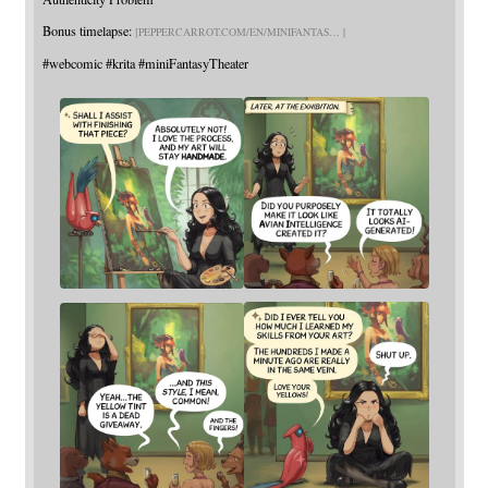
Bonus timelapse:
PEPPERCARROT.COM/EN/MINIFANTAS
#
webcomic
#
krita
#
miniFantasyTheater