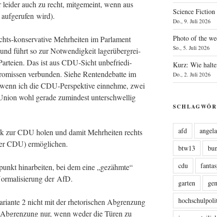
ber lei­der auch zu recht, mit­ge­meint, wenn aus
Science Fiction
 auf­ge­ru­fen wird).
Do., 9. Juli 2026
Photo of the we
chts-kon­ser­va­ti­ve Mehr­hei­ten im Par­la­ment
So., 5. Juli 2026
nd führt so zur Not­wen­dig­keit lager­über­grei­
 Par­tei­en. Das ist aus CDU-Sicht unbe­frie­di­
Kurz: Wie halte
is­sen ver­bun­den. Sie­he Ren­ten­de­bat­te im
Do., 2. Juli 2026
 wenn ich die CDU-Per­spek­ti­ve ein­neh­me, zwei
 Uni­on wohl gera­de zumin­dest unter­schwel­lig
SCHLAGWÖR
afd
angel
 zur CDU holen und damit Mehr­hei­ten rechts
ar­ker CDU) ermöglichen.
btw13
bu
cdu
fanta
­punkt hin­ar­bei­ten, bei dem eine „gezähm­te“
 Nor­ma­li­sie­rung der AfD.
garten
ge
hochschulpoli
ari­an­te 2 nicht mit der rhe­to­ri­schen Abgren­zung
gt Abgren­zung nur, wenn weder die Türen zu