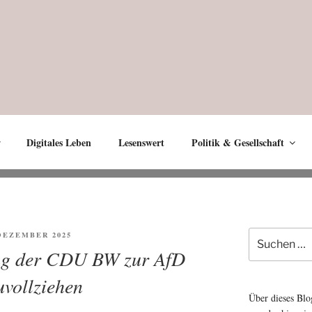
Digitales Leben
Lesenswert
Politik & Gesellschaft
R
Suche
ENTLICHT
 DEZEMBER 2025
nach:
ung der CDU BW zur AfD
uvollziehen
Über dieses Blo