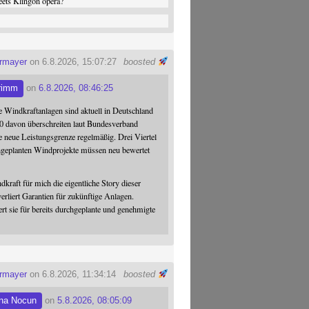
ets Klingon opera?
ermayer
on 6.8.2026, 15:07:27
boosted
rimm
on
6.8.2026, 08:46:25
 Windkraftanlagen sind aktuell in Deutschland
0 davon überschreiten laut Bundesverband
 neue Leistungsgrenze regelmäßig. Drei Viertel
hgeplanten Windprojekte müssen neu bewertet
dkraft für mich die eigentliche Story dieser
verliert Garantien für zukünftige Anlagen.
ert sie für bereits durchgeplante und genehmigte
ermayer
on 6.8.2026, 11:34:14
boosted
na Nocun
on
5.8.2026, 08:05:09