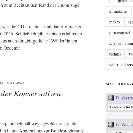
innerparteili
och zum Rechts­au­ßen-Rand der Uni­on zuge­
klimakrise
makro
nac
en, was die CDU da tut – und damit zurück zur
piratenpartei
hl 2026. Schließ­lich gibt es einen erfah­re­nen
h­aus auch für „bür­ger­li­che“ Wähler*innen
science fictio
Cem Özdemir.
technik
tw
winfried kre
ÖFFENTLICHT
 26. MAI 2024
MASTODON-
der Konservativen
Till West
@
kaibojens
Im Mi
er­par­tei­lich halb­wegs geschlos­sen, in der
Till West
 in har­ter Abgren­zung zur Bun­des­re­gie­rung