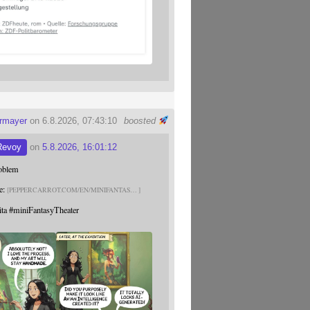
ermayer
on 6.8.2026, 07:43:10
boosted
Revoy
on
5.8.2026, 16:01:12
roblem
e:
PEPPERCARROT.COM/EN/MINIFANTAS
ita
#
miniFantasyTheater