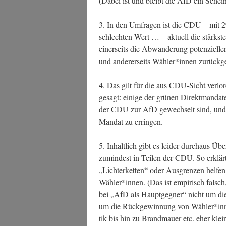
(Dabei ist und bleibt die AfD ein Schein
3. In den Umfra­gen ist die CDU – mit 
schlech­ten Wert … – aktu­ell die stärks­t
einer­seits die Abwan­de­rung poten­zi­el­
und ande­rer­seits Wähler*innen zurück­g
4. Das gilt für die aus CDU-Sicht ver­lo
gesagt: eini­ge der grü­nen Direkt­man­da­
der CDU zur AfD gewech­selt sind, und d
Man­dat zu erringen.
5. Inhalt­lich gibt es lei­der durch­aus 
zumin­dest in Tei­len der CDU. So erklärt
„Lich­ter­ket­ten“ oder Aus­gren­zen hel­fe
Wähler*innen. (Das ist empi­risch falsch
bei „AfD als Haupt­geg­ner“ nicht um die
um die Rück­ge­win­nung von Wähler*innen.
tik bis hin zu Brand­mau­er etc. eher kl