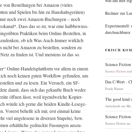
was das hier eig
ge von Bestel­lun­gen bei Ama­zon (vie­les
en und Spie­len bis hin zu Haus­halts­ge­rä­ten)
Rechner zur La
rz nur noch zwei Ama­zon-Buchun­gen – noch
Experimentell:
­ka­nal*. Dass das so ist, war eine halb­be­wuss­
durchsuchbarer
in­ge­üb­ten Prak­ti­ken beim Online-Bestel­len, in
nach­zu­den­ken, ob ich Was-Auch-Immer wirk­lich
 nicht bei Ama­zon zu bestel­len, son­dern zu
FRISCH KO
tz zu fin­den ist. Und meis­tens ist das so.
Science Fiction
er“ Online-Han­dels­platt­form vor allem in einem
Science Fiction un
e ich noch kei­nen guten Work­flow gefun­den, um
Das C-Wort - C
bestel­len und zu lesen. Ein Ver­such, ein SF-
Frank Hamm
e­te damit, dass sich das gekauf­te Buch weder
­te öff­nen lässt, weil irgend­wel­che Kopier­
The good kind o
lich wür­de ich ger­ne die bei­den Kind­le-Lese­ge­
Aufschrieb zur Me.
en. Vor­erst behel­fe ich mir, erst ein­mal kei­ne
Science Fiction
r viel unge­le­se­ne in diver­sen Sta­peln), bzw.
Science Fiction im
­men erhält­li­che gedruck­te Fas­sun­gen aus­zu­