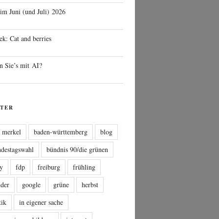
 im Juni (und Juli) 2026
ek: Cat and berries
n Sie’s mit AI?
TER
a merkel
baden-württemberg
blog
ndestagswahl
bündnis 90/die grünen
sy
fdp
freiburg
frühling
nder
google
grüne
herbst
tik
in eigener sache