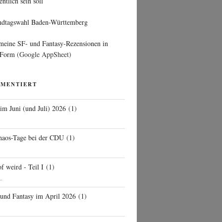
entlich sein soll
ndtagswahl Baden-Württemberg
 meine SF- und Fantasy-Rezensionen in
 Form
(Google AppSheet)
MMENTIERT
 im Juni (und Juli) 2026
(
1
)
d
haos-Tage bei der CDU
(
1
)
f weird - Teil I
(
1
)
..
 und Fantasy im April 2026
(
1
)