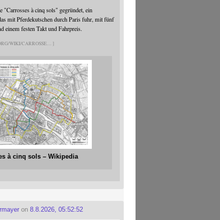
 "Carrosses à cinq sols" gegründet, ein
s mit Pferdekutschen durch Paris fuhr, mit fünf
nd einem festen Takt und Fahrpreis.
.ORG/WIKI/CARROSSE
es à cinq sols – Wikipedia
ermayer
on
8.8.2026, 05:52:52