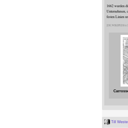
1662 wurden die
Unternehmen, da
festen Linien u
DE.WIKIPEDIA
Carross
Till West