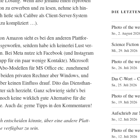
ei­ne Lösung. Wenn also jemand einen erprob­ten
on zu erwer­ben und zu lesen, neh­me ich hin­
DIE LETZTE
ch lie­ße sich Calib­re als Cli­ent-Ser­ver-Sys­tem
h zu kompliziert …).
Photo of the we
So., 2. August 202
on Ama­zon sieht es bei den ande­ren Platt­for­
Science Fiction
e­wor­fen, seit­dem habe ich kei­ner­lei Lust ver­
Mi., 29. Juli 2026
en. Bei Meta nut­ze ich Face­book (und Insta­gram
app für ein paar weni­ge Kon­tak­te). Micro­soft
Photo of the we
 Abo-Model­len für MS Office etc. zuneh­mend
So., 26. Juli 2026
r bei­den pri­va­ten Rech­ner aber Win­dows, und
Das C‑Wort – C
ber kei­nen Ein­fluss drauf. Dito das Dienst­han­
Sa., 25. Juli 2026
er sich her­zieht. Ganz schwie­rig sieht’s bei
Photo of the we
ch kei­ne wirk­lich gute Alter­na­ti­ve für die
So., 19. Juli 2026
ut­ze. Auch da: ger­ne Tipps in den Kommentaren!
Aufschrieb zur
So., 12. Juli 2026
 ent­schei­den könn­te, über eine ande­re Platt­
ver­füg­bar zu sein.
Photo of the w
So., 12. Juli 2026