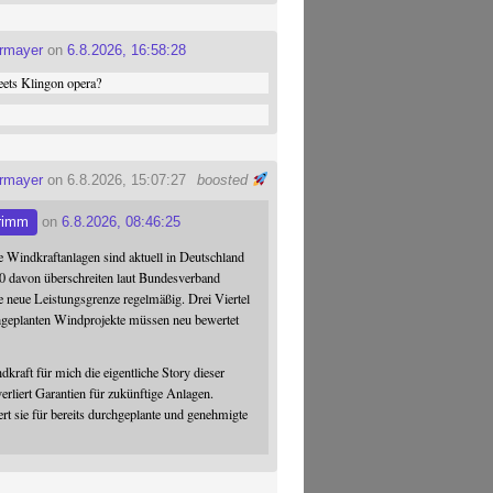
ermayer
on
6.8.2026, 16:58:28
ets Klingon opera?
ermayer
on 6.8.2026, 15:07:27
boosted
rimm
on
6.8.2026, 08:46:25
 Windkraftanlagen sind aktuell in Deutschland
0 davon überschreiten laut Bundesverband
 neue Leistungsgrenze regelmäßig. Drei Viertel
hgeplanten Windprojekte müssen neu bewertet
dkraft für mich die eigentliche Story dieser
verliert Garantien für zukünftige Anlagen.
ert sie für bereits durchgeplante und genehmigte