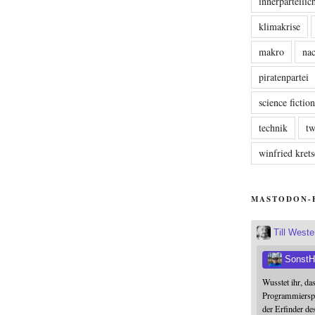
innerparteili
klimakrise
makro
nac
piratenpartei
science fictio
technik
tw
winfried kre
MASTODON-
Till West
SonstH
Wusstet ihr, da
Programmierspr
der Erfinder de