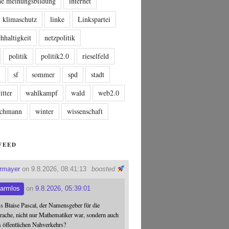
che meinungsbildung
internet
klimaschutz
linke
Linkspartei
hhaltigkeit
netzpolitik
politik
politik2.0
rieselfeld
n
sf
sommer
spd
stadt
itter
wahlkampf
wald
web2.0
tschmann
winter
wissenschaft
FEED
ermayer
on 9.8.2026, 08:41:13
boosted
armlos
on
9.8.2026, 05:39:01
ss Blaise Pascal, der Namensgeber für die
ache, nicht nur Mathematiker war, sondern auch
s öffentlichen Nahverkehrs?