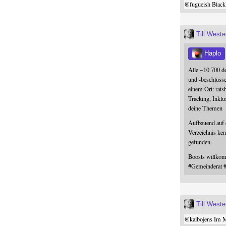
@
fugueish
Black
Till West
Haplo
Alle ~10.700 d
und -beschlüss
einem Ort: rats
Tracking, Inklu
deine Themen
Aufbauend auf
Verzeichnis ken
gefunden.
Boosts willk
#
Gemeinderat
Till West
@
kaibojens
Im Mi