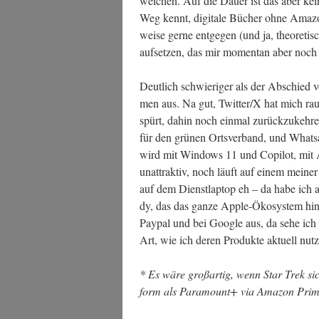
wei­chen. Auf die Dau­er ist das aber k
Weg kennt, digi­ta­le Bücher ohne Ama­z
wei­se ger­ne ent­ge­gen (und ja, theo­re­tis
auf­set­zen, das mir momen­tan aber noc
Deut­lich schwie­ri­ger als der Abschied v
men aus. Na gut, Twitter/X hat mich raus­g
spürt, dahin noch ein­mal zurück­zu­keh­r
für den grü­nen Orts­ver­band, und Whats­
wird mit Win­dows 11 und Copi­lot, mit
unat­trak­tiv, noch läuft auf einem mei­ne
auf dem Dienst­lap­top eh – da habe ich a
dy, das das gan­ze Apple-Öko­sys­tem hin­t
Pay­pal und bei Goog­le aus, da sehe ich no
Art, wie ich deren Pro­duk­te aktu­ell n
* Es wäre groß­ar­tig, wenn Star Trek sich
form als Para­mount+ via Ama­zon Prime 