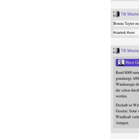
Till West
Bonnie Taylor me
#
startrek
#
snw
Till West
Rico G
Rund 8000 neue
genehmigt. 600
Windenergie die
der schon durc
werden.
Deshalb ist Win
Gesetze: Solar 
Windkraft verli
Anlagen.