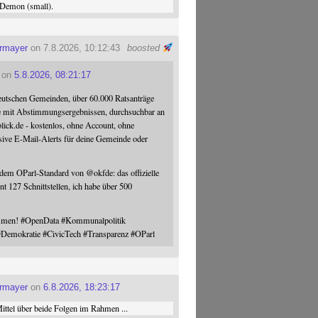
Demon (small).
ermayer
on 7.8.2026, 10:12:43
boosted
on
5.8.2026, 08:21:17
eutschen Gemeinden, über 60.000 Ratsanträge
e mit Abstimmungsergebnissen, durchsuchbar an
blick.de - kostenlos, ohne Account, ohne
sive E-Mail-Alerts für deine Gemeinde oder
 dem OParl-Standard von
@
okfde
: das offizielle
nt 127 Schnittstellen, ich habe über 500
ommen!
#
OpenData
#
Kommunalpolitik
#
Demokratie
#
CivicTech
#
Transparenz
#
OParl
ermayer
on
6.8.2026, 18:23:17
ttel über beide Folgen im Rahmen ...