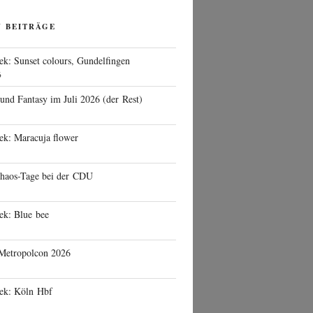
N BEITRÄGE
ek: Sunset colours, Gundelfingen
6
 und Fantasy im Juli 2026 (der Rest)
ek: Maracuja flower
haos-Tage bei der CDU
ek: Blue bee
 Metropolcon 2026
eek: Köln Hbf