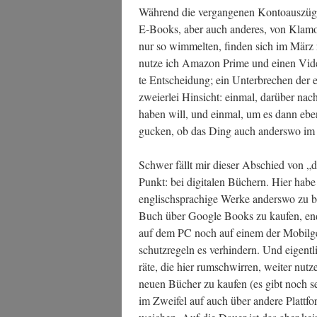
Wäh­rend die ver­gan­ge­nen Kon­to­aus­zü­
E‑Books, aber auch ande­res, von Kla­mot­t
nur so wim­mel­ten, fin­den sich im Mä
nut­ze ich Ama­zon Prime und einen Video
te Ent­schei­dung; ein Unter­bre­chen der e
zwei­er­lei Hin­sicht: ein­mal, dar­über 
haben will, und ein­mal, um es dann eben
gucken, ob das Ding auch anders­wo im Ne
Schwer fällt mir die­ser Abschied von „d
Punkt: bei digi­ta­len Büchern. Hier hab
eng­lisch­spra­chi­ge Wer­ke anders­wo zu 
Buch über Goog­le Books zu kau­fen, end
auf dem PC noch auf einem der Mobil­ge­rä
schutz­re­geln es ver­hin­dern. Und eigent­
rä­te, die hier rum­schwir­ren, wei­ter nut­z
neu­en Bücher zu kau­fen (es gibt noch seh
im Zwei­fel auf auch über ande­re Platt­for