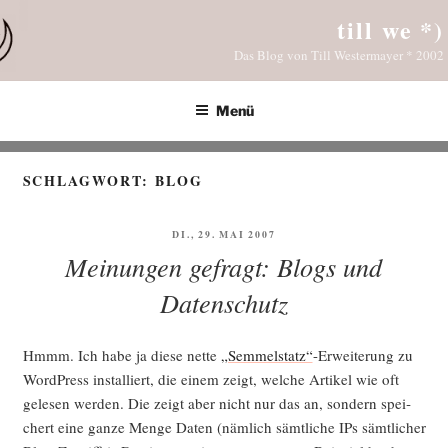
Zum
till we *)
Inhalt
Das Blog von Till Westermayer * 2002
springen
Menü
SCHLAGWORT:
BLOG
VERÖFFENTLICHT
DI., 29. MAI 2007
AM
Meinungen gefragt: Blogs und
Datenschutz
Hmmm. Ich habe ja die­se net­te
„Sem­mel­statz“
-Erwei­te­rung zu
Word­Press instal­liert, die einem zeigt, wel­che Arti­kel wie oft
gele­sen wer­den. Die zeigt aber nicht nur das an, son­dern spei­
chert eine gan­ze Men­ge Daten (näm­lich sämt­li­che IPs sämt­li­cher