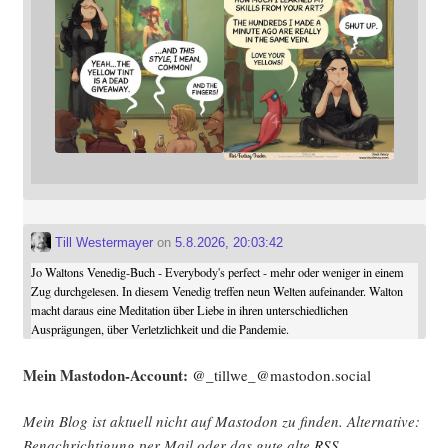
Till Westermayer
on
5.8.2026, 20:03:42
Jo Waltons Venedig-Buch - Everybody's perfect - mehr oder weniger in einem
Zug durchgelesen. In diesem Venedig treffen neun Welten aufeinander. Walton
macht daraus eine Meditation über Liebe in ihren unterschiedlichen
Ausprägungen, über Verletzlichkeit und die Pandemie.
Mein Mast­o­don-Account:
@_tillwe_@mastodon.social
Mein Blog ist aktu­ell nicht auf Mast­o­don zu fin­den. Alter­na­ti­ve:
Benach­rich­ti­gung per Mail oder das gute alte
RSS
.