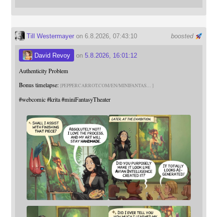
Till Westermayer
on 6.8.2026, 07:43:10
boosted
David Revoy
on
5.8.2026, 16:01:12
Authenticity Problem
Bonus timelapse:
PEPPERCARROT.COM/EN/MINIFANTAS
#
webcomic
#
krita
#
miniFantasyTheater