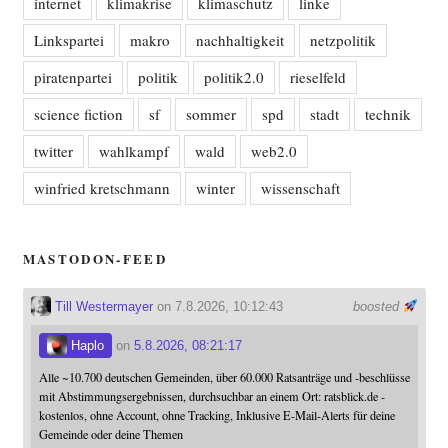
internet
klimakrise
klimaschutz
linke
Linkspartei
makro
nachhaltigkeit
netzpolitik
piratenpartei
politik
politik2.0
rieselfeld
science fiction
sf
sommer
spd
stadt
technik
twitter
wahlkampf
wald
web2.0
winfried kretschmann
winter
wissenschaft
MASTODON-FEED
Till Westermayer
on 7.8.2026, 10:12:43
boosted
Haplo
on
5.8.2026, 08:21:17
Alle ~10.700 deutschen Gemeinden, über 60.000 Ratsanträge und -beschlüsse
mit Abstimmungsergebnissen, durchsuchbar an einem Ort: ratsblick.de -
kostenlos, ohne Account, ohne Tracking, Inklusive E-Mail-Alerts für deine
Gemeinde oder deine Themen