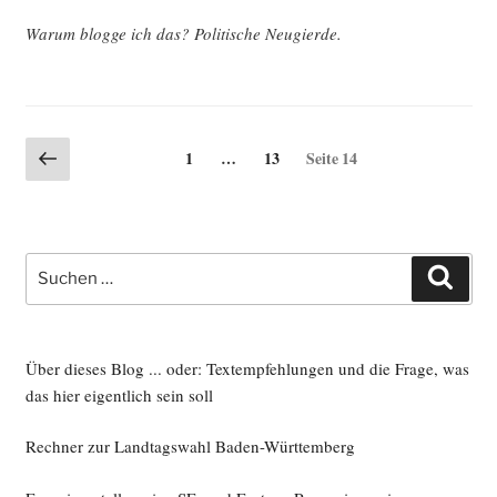
War­um blog­ge ich das? Poli­ti­sche Neugierde.
Seitennummerierung
Vorherige
Seite
Seite
1
…
13
Seite
14
Seite
der
Beiträge
Suche
Such
nach:
Über dieses Blog ... oder: Textempfehlungen und die Frage, was
das hier eigentlich sein soll
Rechner zur Landtagswahl Baden-Württemberg