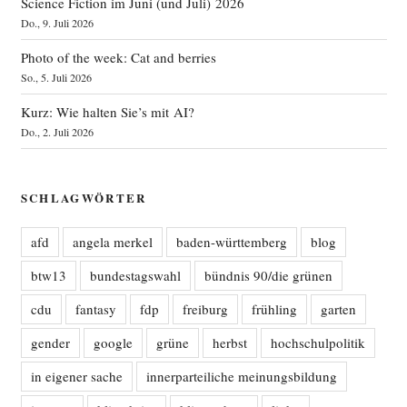
Science Fiction im Juni (und Juli) 2026
Do., 9. Juli 2026
Photo of the week: Cat and berries
So., 5. Juli 2026
Kurz: Wie halten Sie’s mit AI?
Do., 2. Juli 2026
SCHLAGWÖRTER
afd
angela merkel
baden-württemberg
blog
btw13
bundestagswahl
bündnis 90/die grünen
cdu
fantasy
fdp
freiburg
frühling
garten
gender
google
grüne
herbst
hochschulpolitik
in eigener sache
innerparteiliche meinungsbildung