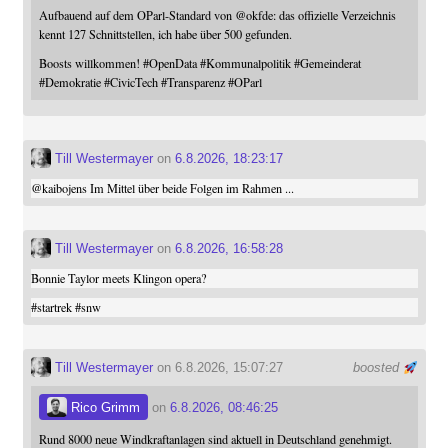
Aufbauend auf dem OParl-Standard von
@
okfde
: das offizielle Verzeichnis
kennt 127 Schnittstellen, ich habe über 500 gefunden.
Boosts willkommen!
#
OpenData
#
Kommunalpolitik
#
Gemeinderat
#
Demokratie
#
CivicTech
#
Transparenz
#
OParl
Till Westermayer
on
6.8.2026, 18:23:17
@
kaibojens
Im Mittel über beide Folgen im Rahmen ...
Till Westermayer
on
6.8.2026, 16:58:28
Bonnie Taylor meets Klingon opera?
#
startrek
#
snw
Till Westermayer
on 6.8.2026, 15:07:27
boosted
Rico Grimm
on
6.8.2026, 08:46:25
Rund 8000 neue Windkraftanlagen sind aktuell in Deutschland genehmigt.