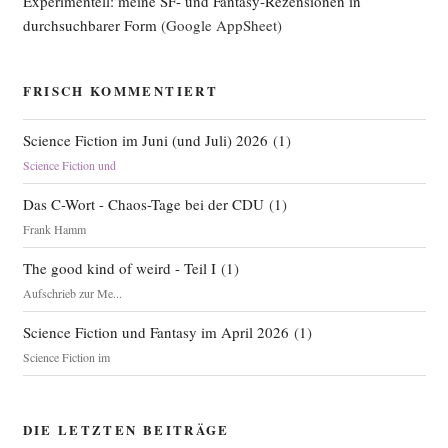
Experimentell: meine SF- und Fantasy-Rezensionen in
durchsuchbarer Form
(Google AppSheet)
FRISCH KOMMENTIERT
Science Fiction im Juni (und Juli) 2026
(
1
)
Science Fiction und
Das C-Wort - Chaos-Tage bei der CDU
(
1
)
Frank Hamm
The good kind of weird - Teil I
(
1
)
Aufschrieb zur Me...
Science Fiction und Fantasy im April 2026
(
1
)
Science Fiction im
DIE LETZTEN BEITRÄGE