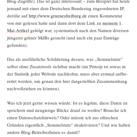
Blog-Zugrif­fe). Das ist ganz inter­es­sant – zum Bei­spiel hat heu­te
jemand mit einer dem Deut­schen Bun­des­tag zuge­ord­ne­ten IP,
der/die auf
http://www.gruenesfreiburg.de
einen Kom­men­tar
von mir gele­sen hat­te und dann dort dem Link zu
mei­nem 1.
Mai-Arti­kel
gefolgt war, sys­te­ma­tisch nach den Namen diver­sen
jün­ge­rer grü­ner MdBs gesucht (und auch ein paar Ein­trä­ge
gefunden).
Das als aus­führ­li­che Schil­de­rung des­sen, was „Sem­mel­statz“
selbst ohne Zusatz­tools sicht­bar macht (im Prin­zip ist sowas in
der Sta­tis­tik jeder Web­site nach­les­bar, muss aber erst­mal auf­be­
rei­tet wer­den, um genau den hier dar­ge­stell­ten Zusam­men­hang
nach­voll­zie­hen zu können).
Was ich jetzt ger­ne wis­sen wür­de: Ist es legi­tim, die­se Daten zu
spei­chern und neu­gie­ri­ge Bli­cke drauf zu wer­fen? Brau­che ich
einen Daten­schutz­hin­weis? Oder müss­te ich aus ethi­schen
Grün­den eigent­lich „Sem­mel­statz“ deak­ti­vie­ren? Und wie hal­ten
ande­re Blog-Betrei­be­rIn­nen es damit?