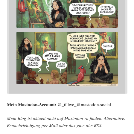
Mein Mast­o­don-Account:
@_tillwe_@mastodon.social
Mein Blog ist aktu­ell nicht auf Mast­o­don zu fin­den. Alter­na­ti­ve:
Benach­rich­ti­gung per Mail oder das gute alte
RSS
.