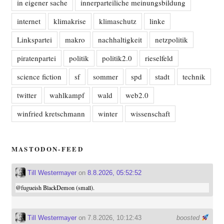
in eigener sache
innerparteiliche meinungsbildung
internet
klimakrise
klimaschutz
linke
Linkspartei
makro
nachhaltigkeit
netzpolitik
piratenpartei
politik
politik2.0
rieselfeld
science fiction
sf
sommer
spd
stadt
technik
twitter
wahlkampf
wald
web2.0
winfried kretschmann
winter
wissenschaft
MASTODON-FEED
Till Westermayer
on
8.8.2026, 05:52:52
@
fugueish
BlackDemon (small).
Till Westermayer
on 7.8.2026, 10:12:43
boosted