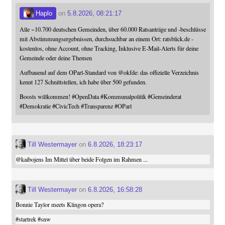
Haplo
on
5.8.2026, 08:21:17
Alle ~10.700 deutschen Gemeinden, über 60.000 Ratsanträge und -beschlüsse
mit Abstimmungsergebnissen, durchsuchbar an einem Ort: ratsblick.de -
kostenlos, ohne Account, ohne Tracking, Inklusive E-Mail-Alerts für deine
Gemeinde oder deine Themen
Aufbauend auf dem OParl-Standard von
@
okfde
: das offizielle Verzeichnis
kennt 127 Schnittstellen, ich habe über 500 gefunden.
Boosts willkommen!
#
OpenData
#
Kommunalpolitik
#
Gemeinderat
#
Demokratie
#
CivicTech
#
Transparenz
#
OParl
Till Westermayer
on
6.8.2026, 18:23:17
@
kaibojens
Im Mittel über beide Folgen im Rahmen ...
Till Westermayer
on
6.8.2026, 16:58:28
Bonnie Taylor meets Klingon opera?
#
startrek
#
snw