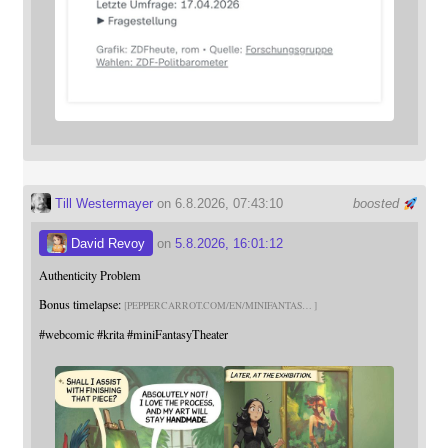
Till Westermayer
on 6.8.2026, 07:43:10
boosted
David Revoy
on
5.8.2026, 16:01:12
Authenticity Problem
Bonus timelapse:
PEPPERCARROT.COM/EN/MINIFANTAS
#
webcomic
#
krita
#
miniFantasyTheater