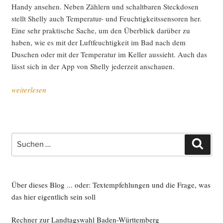
Han­dy anse­hen. Neben Zäh­lern und schalt­ba­ren Steck­do­sen
stellt Shel­ly auch Tem­pe­ra­tur- und Feuch­tig­keits­sen­so­ren her.
Eine sehr prak­ti­sche Sache, um den Über­blick dar­über zu
haben, wie es mit der Luft­feuch­tig­keit im Bad nach dem
Duschen oder mit der Tem­pe­ra­tur im Kel­ler aus­sieht. Auch das
lässt sich in der App von Shel­ly jeder­zeit anschauen.
„Aben­
weiterlesen
teu­
er
mit
Home
Suche
Such
Assistant
nach:
Green“
Über dieses Blog ... oder: Textempfehlungen und die Frage, was
das hier eigentlich sein soll
Rechner zur Landtagswahl Baden-Württemberg