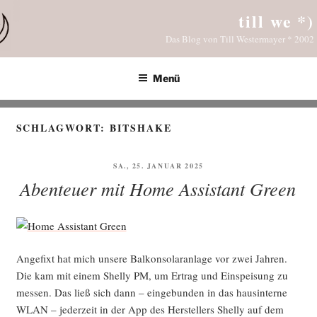
Zum
till we *)
Inhalt
Das Blog von Till Westermayer * 2002
springen
Menü
SCHLAGWORT:
BITSHAKE
VERÖFFENTLICHT
SA., 25. JANUAR 2025
AM
Abenteuer mit Home Assistant Green
Ange­fixt hat mich unse­re Bal­kon­so­lar­an­la­ge vor zwei Jah­ren.
Die kam mit einem Shel­ly PM, um Ertrag und Ein­spei­sung zu
mes­sen. Das ließ sich dann – ein­ge­bun­den in das haus­in­ter­ne
WLAN – jeder­zeit in der App des Her­stel­lers Shel­ly auf dem