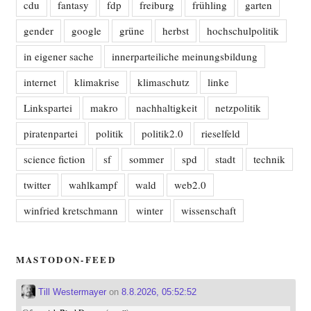
cdu
fantasy
fdp
freiburg
frühling
garten
gender
google
grüne
herbst
hochschulpolitik
in eigener sache
innerparteiliche meinungsbildung
internet
klimakrise
klimaschutz
linke
Linkspartei
makro
nachhaltigkeit
netzpolitik
piratenpartei
politik
politik2.0
rieselfeld
science fiction
sf
sommer
spd
stadt
technik
twitter
wahlkampf
wald
web2.0
winfried kretschmann
winter
wissenschaft
MASTODON-FEED
Till Westermayer
on
8.8.2026, 05:52:52