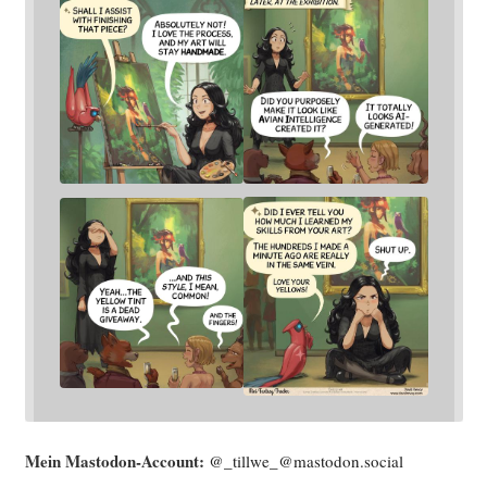
Mein Mast­o­don-Account:
@_tillwe_@mastodon.social