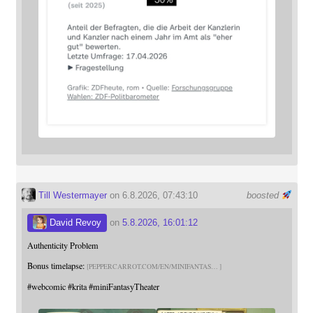
Till Westermayer
on 6.8.2026, 07:43:10
boosted
David Revoy
on
5.8.2026, 16:01:12
Authenticity Problem
Bonus timelapse:
PEPPERCARROT.COM/EN/MINIFANTAS
#
webcomic
#
krita
#
miniFantasyTheater