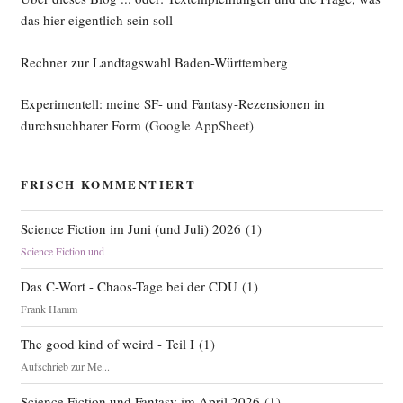
das hier eigentlich sein soll
Rechner zur Landtagswahl Baden-Württemberg
Experimentell: meine SF- und Fantasy-Rezensionen in
durchsuchbarer Form
(Google AppSheet)
FRISCH KOMMENTIERT
Science Fiction im Juni (und Juli) 2026
(
1
)
Science Fiction und
Das C-Wort - Chaos-Tage bei der CDU
(
1
)
Frank Hamm
The good kind of weird - Teil I
(
1
)
Aufschrieb zur Me...
Science Fiction und Fantasy im April 2026
(
1
)