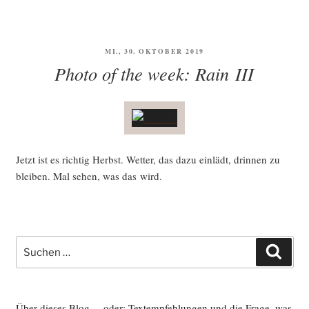
VERÖFFENTLICHT
MI., 30. OKTOBER 2019
AM
Photo of the week: Rain III
Jetzt ist es rich­tig Herbst. Wet­ter, das dazu ein­lädt, drin­nen zu
blei­ben. Mal sehen, was das wird.
Suche
Such
nach:
Über dieses Blog ... oder: Textempfehlungen und die Frage, was