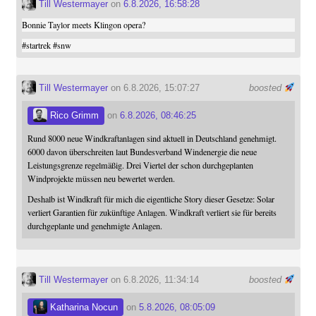
Till Westermayer
on
6.8.2026, 16:58:28
Bonnie Taylor meets Klingon opera?
#
startrek
#
snw
Till Westermayer
on 6.8.2026, 15:07:27
boosted
Rico Grimm
on
6.8.2026, 08:46:25
Rund 8000 neue Windkraftanlagen sind aktuell in Deutschland genehmigt.
6000 davon überschreiten laut Bundesverband Windenergie die neue
Leistungsgrenze regelmäßig. Drei Viertel der schon durchgeplanten
Windprojekte müssen neu bewertet werden.
Deshalb ist Windkraft für mich die eigentliche Story dieser Gesetze: Solar
verliert Garantien für zukünftige Anlagen. Windkraft verliert sie für bereits
durchgeplante und genehmigte Anlagen.
Till Westermayer
on 6.8.2026, 11:34:14
boosted
Katharina Nocun
on
5.8.2026, 08:05:09