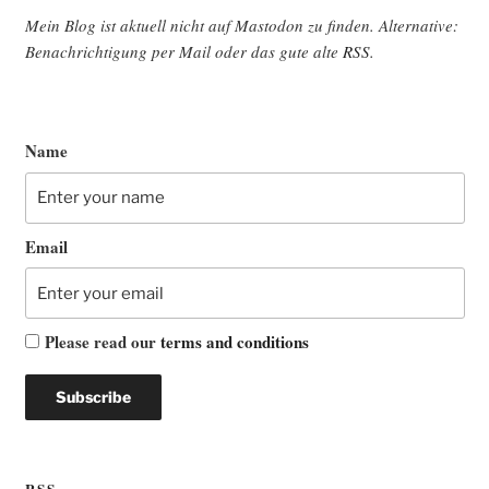
Mein Blog ist aktu­ell nicht auf Mast­o­don zu fin­den. Alter­na­ti­ve:
Benach­rich­ti­gung per Mail oder das gute alte
RSS
.
Name
Email
Please read our
terms and conditions
RSS