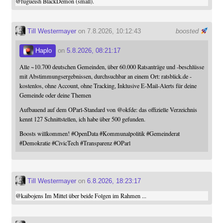
@
fugueish
BlackDemon (small).
Till Westermayer
on 7.8.2026, 10:12:43
boosted
Haplo
on
5.8.2026, 08:21:17
Alle ~10.700 deutschen Gemeinden, über 60.000 Ratsanträge und -beschlüsse
mit Abstimmungsergebnissen, durchsuchbar an einem Ort: ratsblick.de -
kostenlos, ohne Account, ohne Tracking, Inklusive E-Mail-Alerts für deine
Gemeinde oder deine Themen
Aufbauend auf dem OParl-Standard von
@
okfde
: das offizielle Verzeichnis
kennt 127 Schnittstellen, ich habe über 500 gefunden.
Boosts willkommen!
#
OpenData
#
Kommunalpolitik
#
Gemeinderat
#
Demokratie
#
CivicTech
#
Transparenz
#
OParl
Till Westermayer
on
6.8.2026, 18:23:17
@
kaibojens
Im Mittel über beide Folgen im Rahmen ...