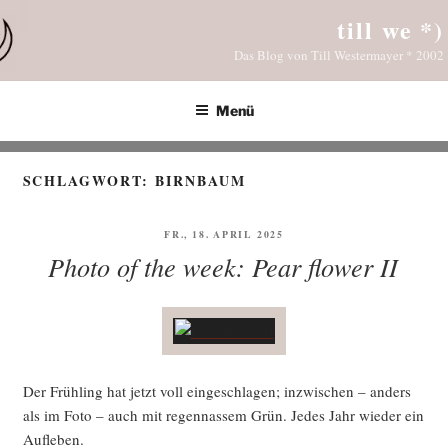
Zum
till we *)
Inhalt
Das Blog von Till Westermayer * 2002
springen
Menü
SCHLAGWORT:
BIRNBAUM
VERÖFFENTLICHT
FR., 18. APRIL 2025
AM
Photo of the week: Pear flower II
Der Früh­ling hat jetzt voll ein­ge­schla­gen; inzwi­schen – anders
als im Foto – auch mit regen­nas­sem Grün. Jedes Jahr wie­der ein
Aufleben.