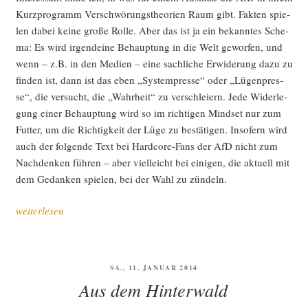
Kurz­pro­gramm Ver­schwö­rungs­theo­rien Raum gibt. Fak­ten spie­
len dabei kei­ne gro­ße Rol­le. Aber das ist ja ein bekann­tes Sche­
ma: Es wird irgend­ei­ne Behaup­tung in die Welt gewor­fen, und
wenn – z.B. in den Medi­en – eine sach­li­che Erwi­de­rung dazu zu
fin­den ist, dann ist das eben „Sys­tem­pres­se“ oder „Lügen­pres­
se“, die ver­sucht, die „Wahr­heit“ zu ver­schlei­ern. Jede Wider­le­
gung einer Behaup­tung wird so im rich­ti­gen Mind­set nur zum
Fut­ter, um die Rich­tig­keit der Lüge zu bestä­ti­gen. Inso­fern wird
auch der fol­gen­de Text bei Hard­core-Fans der AfD nicht zum
Nach­den­ken füh­ren – aber viel­leicht bei eini­gen, die aktu­ell mit
dem Gedan­ken spie­len, bei der Wahl zu zündeln.
„Was
weiterlesen
im
Kurz­
pro­
VERÖFFENTLICHT
SA., 11. JANUAR 2014
gramm
AM
Aus dem Hinterwald
der