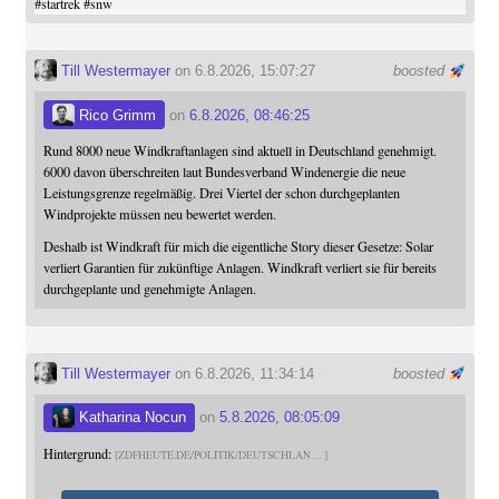
#
startrek
#
snw
Till Westermayer
on 6.8.2026, 15:07:27
boosted
Rico Grimm
on
6.8.2026, 08:46:25
Rund 8000 neue Windkraftanlagen sind aktuell in Deutschland genehmigt.
6000 davon überschreiten laut Bundesverband Windenergie die neue
Leistungsgrenze regelmäßig. Drei Viertel der schon durchgeplanten
Windprojekte müssen neu bewertet werden.
Deshalb ist Windkraft für mich die eigentliche Story dieser Gesetze: Solar
verliert Garantien für zukünftige Anlagen. Windkraft verliert sie für bereits
durchgeplante und genehmigte Anlagen.
Till Westermayer
on 6.8.2026, 11:34:14
boosted
Katharina Nocun
on
5.8.2026, 08:05:09
Hintergrund:
ZDFHEUTE.DE/POLITIK/DEUTSCHLAN