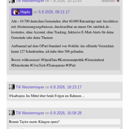
Till Westermayer
on 7.8.2026, 10:12:43
boosted
Haplo
on
5.8.2026, 08:21:17
Alle ~10.700 deutschen Gemeinden, über 60.000 Ratsanträge und -beschlüsse
mit Abstimmungsergebnissen, durchsuchbar an einem Ort: ratsblick.de -
kostenlos, ohne Account, ohne Tracking, Inklusive E-Mail-Alerts für deine
Gemeinde oder deine Themen
Aufbauend auf dem OParl-Standard von
@
okfde
: das offizielle Verzeichnis
kennt 127 Schnittstellen, ich habe über 500 gefunden.
Boosts willkommen!
#
OpenData
#
Kommunalpolitik
#
Gemeinderat
#
Demokratie
#
CivicTech
#
Transparenz
#
OParl
Till Westermayer
on
6.8.2026, 18:23:17
@
kaibojens
Im Mittel über beide Folgen im Rahmen ...
Till Westermayer
on
6.8.2026, 16:58:28
Bonnie Taylor meets Klingon opera?