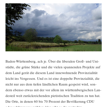
AfD
zur
Land­
tags­
wahl
in
Baden-
Würt­
tem­
berg
steht“
Baden-Würt­tem­berg, ach je. Über die libe­ra­len Groß- und Uni­
städ­te, die grü­ne Stär­ke und die vie­len span­nen­den Pro­jek­te auf
dem Land gerät die die­sem Land inne­woh­nen­de Pro­vin­zia­li­tät
leicht ins Ver­ges­sen. Und es ist eine dop­pel­te Pro­vin­zia­li­tät, die
nicht nur aus dem tie­fen länd­li­chen Raum gespeist wird, son­
dern eben­so etwas mit der vor allem im würt­tem­ber­gi­schen Lan­
des­teil weit zurück­rei­chen­den pie­tis­ti­schen Tra­di­ti­on zu tun hat.
Die Orte, in denen 60 bis 70 Pro­zent der Bevöl­ke­rung CDU
oder schlim­me­res wäh­len: klar gibt es die weiterhin.