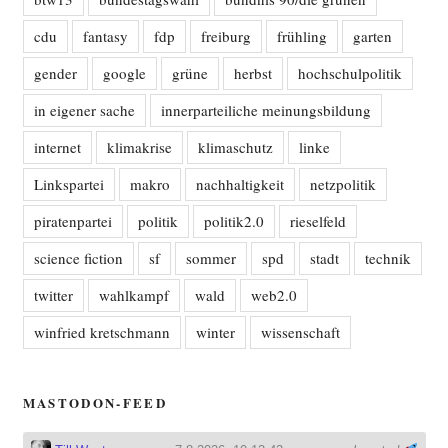
cdu
fantasy
fdp
freiburg
frühling
garten
gender
google
grüne
herbst
hochschulpolitik
in eigener sache
innerparteiliche meinungsbildung
internet
klimakrise
klimaschutz
linke
Linkspartei
makro
nachhaltigkeit
netzpolitik
piratenpartei
politik
politik2.0
rieselfeld
science fiction
sf
sommer
spd
stadt
technik
twitter
wahlkampf
wald
web2.0
winfried kretschmann
winter
wissenschaft
MASTODON-FEED