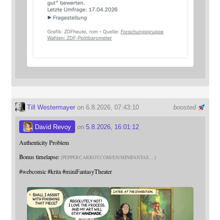
Till Westermayer
on 6.8.2026, 07:43:10
boosted
David Revoy
on
5.8.2026, 16:01:12
Authenticity Problem
Bonus timelapse:
PEPPERCARROT.COM/EN/MINIFANTAS
#
webcomic
#
krita
#
miniFantasyTheater