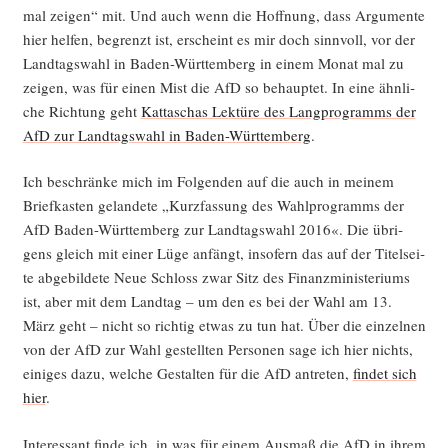
mal zei­gen“ mit. Und auch wenn die Hoff­nung, dass Argu­men­te
hier hel­fen, begrenzt ist, erscheint es mir doch sinn­voll, vor der
Land­tags­wahl in Baden-Würt­tem­berg in einem Monat mal zu
zei­gen, was für einen Mist die AfD so behaup­tet. In eine ähn­li­
che Rich­tung geht
Kat­ta­schas Lek­tü­re des Lang­pro­gramms der
AfD zur Land­tags­wahl in Baden-Würt­tem­berg
.
Ich beschrän­ke mich im Fol­gen­den auf die auch in mei­nem
Brief­kas­ten gelan­de­te „Kurz­fas­sung des Wahl­pro­gramms der
AfD Baden-Würt­tem­berg zur Land­tags­wahl 2016«. Die übri­
gens gleich mit einer Lüge anfängt, inso­fern das auf der Titel­sei­
te abge­bil­de­te Neue Schloss zwar Sitz des Finanz­mi­nis­te­ri­ums
ist, aber mit dem Land­tag – um den es bei der Wahl am 13.
März geht – nicht so rich­tig etwas zu tun hat. Über die ein­zel­nen
von der AfD zur Wahl gestell­ten Per­so­nen sage ich hier nichts,
eini­ges dazu, wel­che Gestal­ten für die AfD antre­ten,
fin­det sich
hier
.
Inter­es­sant fin­de ich, in was für einem Aus­maß die AfD in ihrem