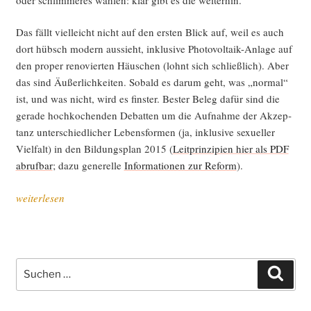
Das fällt viel­leicht nicht auf den ers­ten Blick auf, weil es auch
dort hübsch modern aus­sieht, inklu­si­ve Pho­to­vol­ta­ik-Anla­ge auf
den pro­per reno­vier­ten Häus­chen (lohnt sich schließ­lich). Aber
das sind Äußer­lich­kei­ten. Sobald es dar­um geht, was „nor­mal“
ist, und was nicht, wird es fins­ter. Bes­ter Beleg dafür sind die
gera­de hoch­ko­chen­den Debat­ten um die Auf­nah­me der Akzep­
tanz unter­schied­li­cher Lebens­for­men (ja, inklu­si­ve sexu­el­ler
Viel­falt) in den Bil­dungs­plan 2015 (
Leit­prin­zi­pi­en hier als PDF
abruf­bar
; dazu gene­rel­le
Infor­ma­tio­nen zur Reform
).
„Aus
weiterlesen
dem
Hin­
ter­
wald“
Suche
Such
nach: