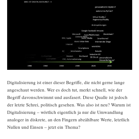
ten,
oder:
Demo­
kra­
tie
als
Uto­
pie“
Digi­ta­li­sie­rung ist einer die­ser Begrif­fe, die nicht ger­ne lan­ge
ange­schaut wer­den. Wer es doch tut, merkt schnell, wie der
Begriff davon­schwimmt und aus­fa­sert. Die­se Qual­le ist jedoch
der letz­te Schrei, poli­tisch gese­hen. Was also ist neu? War­um ist
Digi­ta­li­sie­rung – wört­lich eigent­lich ja nur die Umwand­lung
ana­lo­ger in dis­kre­te, an den Fin­gern abzähl­ba­re Wer­te, letzt­lich
Nul­len und Ein­sen – jetzt ein Thema?