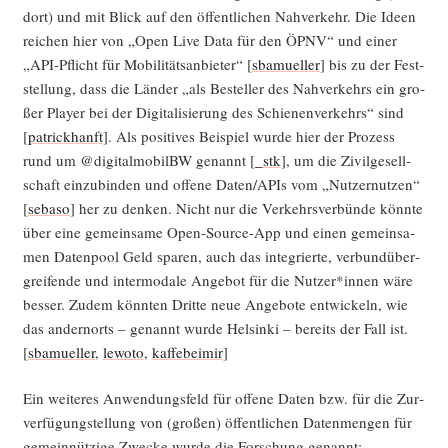
dort) und mit Blick auf den öffent­li­chen Nah­ver­kehr. Die Ideen
rei­chen hier von „Open Live Data für den ÖPNV“ und einer
„API-Pflicht für Mobi­li­täts­an­bie­ter“ [
sba­muel­ler
] bis zu der Fest­
stel­lung, dass die Län­der „als Bestel­ler des Nah­ver­kehrs ein gro­
ßer Play­er bei der Digi­ta­li­sie­rung des Schie­nen­ver­kehrs“ sind
[
patrick­hanft
]. Als posi­ti­ves Bei­spiel wur­de hier der Pro­zess
rund um @digitalmobilBW genannt [
_stk
], um die Zivil­ge­sell­
schaft ein­zu­bin­den und offe­ne Daten/APIs vom „Nut­zer­nut­zen“
[
seba­so
] her zu den­ken. Nicht nur die Ver­kehrs­ver­bün­de könn­te
über eine gemein­sa­me Open-Source-App und einen gemein­sa­
men Daten­pool Geld spa­ren, auch das inte­grier­te, ver­bund­über­
grei­fen­de und inter­mo­da­le Ange­bot für die Nutzer*innen wäre
bes­ser. Zudem könn­ten Drit­te neue Ange­bo­te ent­wi­ckeln, wie
das andern­orts – genannt wur­de Hel­sin­ki – bereits der Fall ist.
[
sba­muel­ler
,
lewo­to
,
kaff­ebei­mir
]
Ein wei­te­res Anwen­dungs­feld für offe­ne Daten bzw. für die Zur­
ver­fü­gung­stel­lung von (gro­ßen) öffent­li­chen Daten­men­gen für
gemein­nüt­zi­ge Zwe­cke wur­de die For­schung genannt: