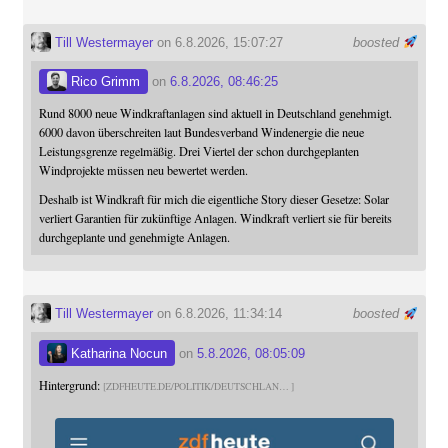
Till Westermayer
on 6.8.2026, 15:07:27
boosted
Rico Grimm
on
6.8.2026, 08:46:25
Rund 8000 neue Windkraftanlagen sind aktuell in Deutschland genehmigt.
6000 davon überschreiten laut Bundesverband Windenergie die neue
Leistungsgrenze regelmäßig. Drei Viertel der schon durchgeplanten
Windprojekte müssen neu bewertet werden.
Deshalb ist Windkraft für mich die eigentliche Story dieser Gesetze: Solar
verliert Garantien für zukünftige Anlagen. Windkraft verliert sie für bereits
durchgeplante und genehmigte Anlagen.
Till Westermayer
on 6.8.2026, 11:34:14
boosted
Katharina Nocun
on
5.8.2026, 08:05:09
Hintergrund:
ZDFHEUTE.DE/POLITIK/DEUTSCHLAN