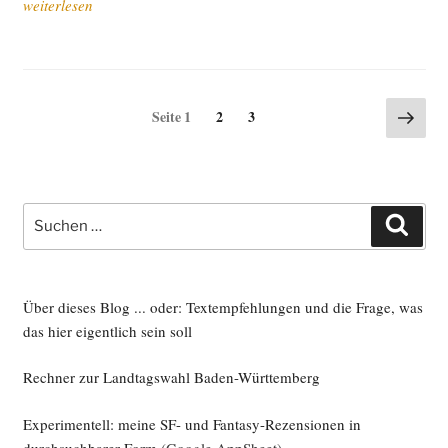
„Bil­
weiterlesen
dungs­
we­
sen
und
Seitennummerierung
Näch
Seite
Seite
Seite
1
2
3
ande­
Seite
der
re
Beiträge
Geis­
ter“
Suche
Such
nach:
Über dieses Blog ... oder: Textempfehlungen und die Frage, was
das hier eigentlich sein soll
Rechner zur Landtagswahl Baden-Württemberg
Experimentell: meine SF- und Fantasy-Rezensionen in
durchsuchbarer Form
(Google AppSheet)