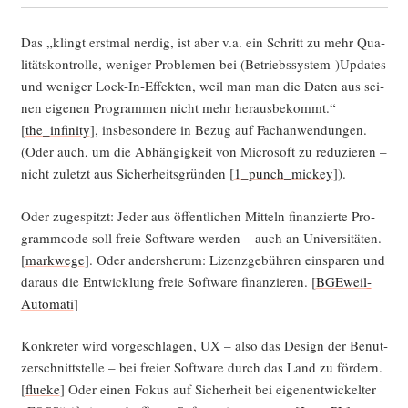
Das „klingt erst­mal nerdig, ist aber v.a. ein Schritt zu mehr Qua­
li­täts­kon­trol­le, weni­ger Pro­ble­men bei (Betriebssystem-)Updates
und weni­ger Lock-In-Effek­ten, weil man man die Daten aus sei­
nen eige­nen Pro­gram­men nicht mehr her­aus­be­kommt.“
[
the_infinity
], ins­be­son­de­re in Bezug auf Fach­an­wen­dun­gen.
(Oder auch, um die Abhän­gig­keit von Micro­soft zu redu­zie­ren –
nicht zuletzt aus Sicher­heits­grün­den [
1_punch_mickey
]).
Oder zuge­spitzt: Jeder aus öffent­li­chen Mit­teln finan­zier­te Pro­
gramm­code soll freie Soft­ware wer­den – auch an Uni­ver­si­tä­ten.
[
mark­we­ge
]. Oder anders­her­um: Lizenz­ge­büh­ren ein­spa­ren und
dar­aus die Ent­wick­lung freie Soft­ware finan­zie­ren. [
BGE­weil­
Au­to­ma­ti
]
Kon­kre­ter wird vor­ge­schla­gen, UX – also das Design der Benut­
zer­schnitt­stel­le – bei frei­er Soft­ware durch das Land zu för­dern.
[
flue­ke
] Oder einen Fokus auf Sicher­heit bei eigen­ent­wi­ckel­ter