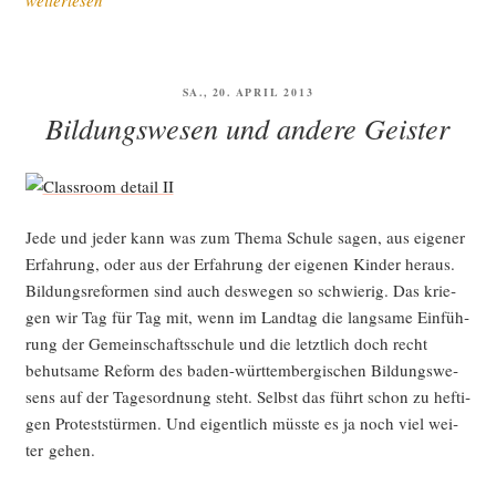
weiterlesen
wird
dem
16.
VERÖFFENTLICHT
SA., 20. APRIL 2013
Land­
AM
Bildungswesen und andere Geister
tag
von
Baden-
Würt­
Jede und jeder kann was zum The­ma Schu­le sagen, aus eige­ner
tem­
Erfah­rung, oder aus der Erfah­rung der eige­nen Kin­der her­aus.
berg
Bil­dungs­re­for­men sind auch des­we­gen so schwie­rig. Das krie­
ange­
gen wir Tag für Tag mit, wenn im Land­tag die lang­sa­me Ein­füh­
hö­
rung der Gemein­schafts­schu­le und die letzt­lich doch recht
ren?“
behut­sa­me Reform des baden-würt­tem­ber­gi­schen Bil­dungs­we­
sens auf der Tages­ord­nung steht. Selbst das führt schon zu hef­ti­
gen Pro­test­stür­men. Und eigent­lich müss­te es ja noch viel wei­
ter gehen.