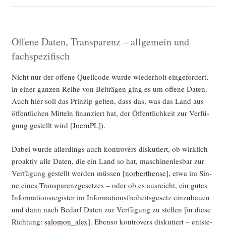
Offene Daten, Transparenz – allgemein und
fachspezifisch
Nicht nur der offe­ne Quell­code wur­de wie­der­holt ein­ge­for­dert,
in einer gan­zen Rei­he von Bei­trä­gen ging es um offe­ne Daten.
Auch hier soll das Prin­zip gel­ten, dass das, was das Land aus
öffent­li­chen Mit­teln finan­ziert hat, der Öffent­lich­keit zur Ver­fü­
gung gestellt wird [
JoernPL
]).
Dabei wur­de aller­dings auch kon­tro­vers dis­ku­tiert, ob wirk­lich
pro­ak­tiv alle Daten, die ein Land so hat, maschi­nen­les­bar zur
Ver­fü­gung gestellt wer­den müs­sen [
nor­ber­then­se
], etwa im Sin­
ne eines Trans­pa­renz­ge­set­zes – oder ob es aus­reicht, ein gutes
Infor­ma­ti­ons­re­gis­ter im Infor­ma­ti­ons­frei­heits­ge­setz ein­zu­bau­en
und dann nach Bedarf Daten zur Ver­fü­gung zu stel­len [in die­se
Rich­tung:
salomon_alex
]. Eben­so kon­tro­vers dis­ku­tiert – ent­ste­