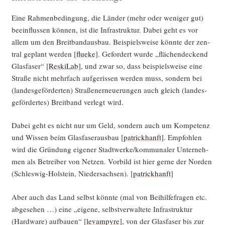
Eine Rah­men­be­din­gung, die Län­der (mehr oder weni­ger gut)
beein­flus­sen kön­nen, ist die Infra­struk­tur. Dabei geht es vor
allem um den Breit­band­aus­bau. Bei­spiels­wei­se könn­te der zen­
tral geplant wer­den [
flue­ke
]. Gefor­dert wur­de „flä­chen­de­ckend
Glas­fa­ser“ [
Reski­Lab
], und zwar so, dass bei­spiels­wei­se eine
Stra­ße nicht mehr­fach auf­ge­ris­sen wer­den muss, son­dern bei
(lan­des­ge­för­der­ten) Stra­ßen­er­neue­run­gen auch gleich (lan­des­
ge­för­der­tes) Breit­band ver­legt wird.
Dabei geht es nicht nur um Geld, son­dern auch um Kom­pe­tenz
und Wis­sen beim Glas­fa­ser­aus­bau [
patrick­hanft
]. Emp­foh­len
wird die Grün­dung eige­ner Stadtwerke/kommunaler Unter­neh­
men als Betrei­ber von Net­zen. Vor­bild ist hier ger­ne der Nor­den
(Schles­wig-Hol­stein, Nie­der­sach­sen). [
patrick­hanft
]
Aber auch das Land selbst könn­te (mal von Bei­hil­fe­fra­gen etc.
abge­se­hen …) eine „eige­ne, selbst­ver­wal­te­te Infra­struk­tur
(Hard­ware) auf­bau­en“ [
levam­py­re
], von der Glas­fa­ser bis zur