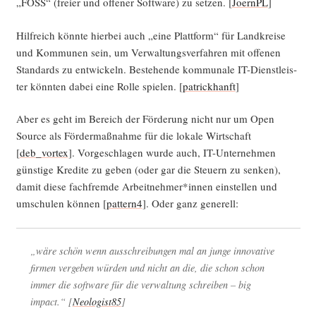
„FOSS“ (frei­er und offe­ner Soft­ware) zu set­zen. [
JoernPL
]
Hilf­reich könn­te hier­bei auch „eine Platt­form“ für Land­krei­se
und Kom­mu­nen sein, um Ver­wal­tungs­ver­fah­ren mit offe­nen
Stan­dards zu ent­wi­ckeln. Bestehen­de kom­mu­na­le IT-Dienst­leis­
ter könn­ten dabei eine Rol­le spie­len. [
patrick­hanft
]
Aber es geht im Bereich der För­de­rung nicht nur um Open
Source als För­der­maß­nah­me für die loka­le Wirt­schaft
[
deb_vortex
]. Vor­ge­schla­gen wur­de auch, IT-Unter­neh­men
güns­ti­ge Kre­di­te zu geben (oder gar die Steu­ern zu sen­ken),
damit die­se fach­frem­de Arbeitnehmer*innen ein­stel­len und
umschu­len kön­nen [
pattern4
]. Oder ganz generell:
„wäre schön wenn aus­schrei­bun­gen mal an jun­ge inno­va­ti­ve
fir­men ver­ge­ben wür­den und nicht an die, die schon schon
immer die soft­ware für die ver­wal­tung schrei­ben – big
impact.“ [
Neologist85
]