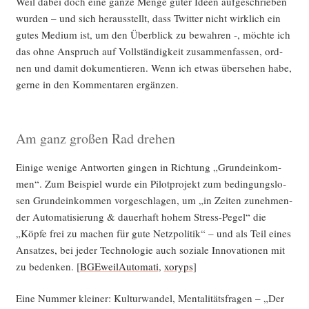
Weil dabei doch eine gan­ze Men­ge guter Ideen auf­ge­schrie­ben
wur­den – und sich her­aus­stellt, dass Twit­ter nicht wirk­lich ein
gutes Medi­um ist, um den Über­blick zu bewah­ren -, möch­te ich
das ohne Anspruch auf Voll­stän­dig­keit zusam­men­fas­sen, ord­
nen und damit doku­men­tie­ren. Wenn ich etwas über­se­hen habe,
ger­ne in den Kom­men­ta­ren ergänzen.
Am ganz großen Rad drehen
Eini­ge weni­ge Ant­wor­ten gin­gen in Rich­tung „Grund­ein­kom­
men“. Zum Bei­spiel wur­de ein Pilot­pro­jekt zum bedin­gungs­lo­
sen Grund­ein­kom­men vor­ge­schla­gen, um „in Zei­ten zuneh­men­
der Auto­ma­ti­sie­rung & dau­er­haft hohem Stress-Pegel“ die
„Köp­fe frei zu machen für gute Netz­po­li­tik“ – und als Teil eines
Ansat­zes, bei jeder Tech­no­lo­gie auch sozia­le Inno­va­tio­nen mit
zu beden­ken. [
BGE­weil­Au­to­ma­ti
,
xoryps
]
Eine Num­mer klei­ner: Kul­tur­wan­del, Men­ta­li­täts­fra­gen – „Der