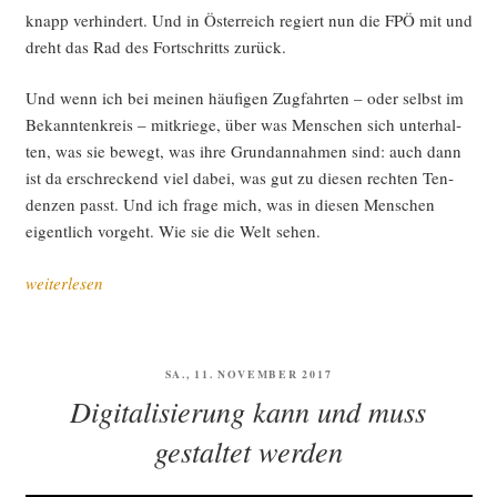
knapp ver­hin­dert. Und in Öster­reich regiert nun die FPÖ mit und
dreht das Rad des Fort­schritts zurück.
Und wenn ich bei mei­nen häu­fi­gen Zug­fahr­ten – oder selbst im
Bekann­ten­kreis – mit­krie­ge, über was Men­schen sich unter­hal­
ten, was sie bewegt, was ihre Grund­an­nah­men sind: auch dann
ist da erschre­ckend viel dabei, was gut zu die­sen rech­ten Ten­
den­zen passt. Und ich fra­ge mich, was in die­sen Men­schen
eigent­lich vor­geht. Wie sie die Welt sehen.
„Annä­
weiterlesen
he­
run­
gen
VERÖFFENTLICHT
SA., 11. NOVEMBER 2017
an
AM
Digitalisierung kann und muss
selt­
sa­
gestaltet werden
me
Wel­