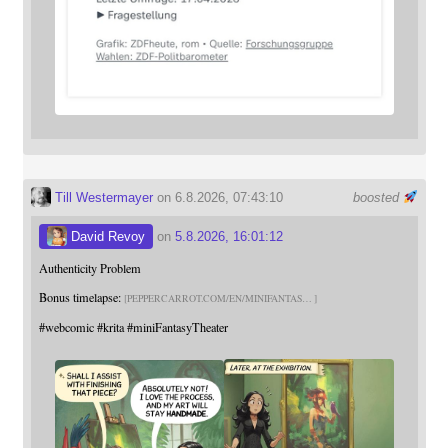
Till Westermayer
on 6.8.2026, 07:43:10
boosted
David Revoy
on
5.8.2026, 16:01:12
Authenticity Problem
Bonus timelapse:
PEPPERCARROT.COM/EN/MINIFANTAS
#
webcomic
#
krita
#
miniFantasyTheater