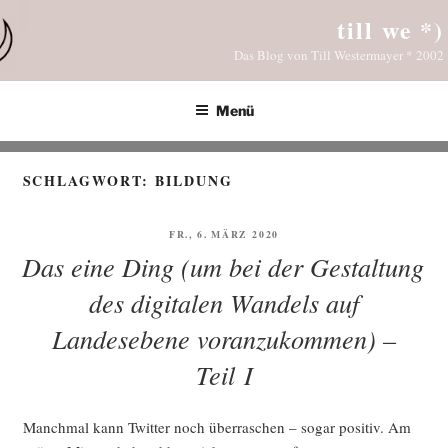
Zum
till we *)
Inhalt
Das Blog von Till Westermayer * 2002
springen
Menü
SCHLAGWORT:
BILDUNG
VERÖFFENTLICHT
FR., 6. MÄRZ 2020
AM
Das eine Ding (um bei der Gestaltung
des digitalen Wandels auf
Landesebene voranzukommen) –
Teil I
Manch­mal kann Twit­ter noch über­ra­schen – sogar posi­tiv. Am