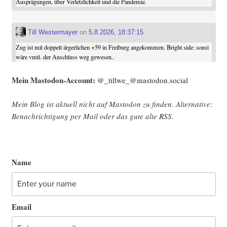
Ausprägungen, über Verletzlichkeit und die Pandemie.
Till Westermayer
on
5.8.2026, 18:37:15
Zug ist mit doppelt ärgerlichen +59 in Freiburg angekommen. Bright side: sonst
wäre vmtl. der Anschluss weg gewesen..
Mein Mast­o­don-Account:
@_tillwe_@mastodon.social
Mein Blog ist aktu­ell nicht auf Mast­o­don zu fin­den. Alter­na­ti­ve:
Benach­rich­ti­gung per Mail oder das gute alte
RSS
.
Name
Email