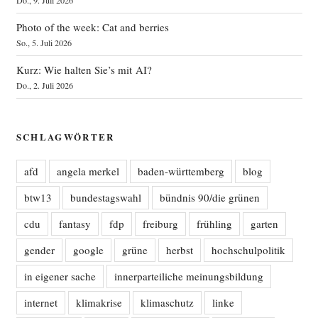
Do., 9. Juli 2026
Photo of the week: Cat and berries
So., 5. Juli 2026
Kurz: Wie halten Sie’s mit AI?
Do., 2. Juli 2026
SCHLAGWÖRTER
afd
angela merkel
baden-württemberg
blog
btw13
bundestagswahl
bündnis 90/die grünen
cdu
fantasy
fdp
freiburg
frühling
garten
gender
google
grüne
herbst
hochschulpolitik
in eigener sache
innerparteiliche meinungsbildung
internet
klimakrise
klimaschutz
linke