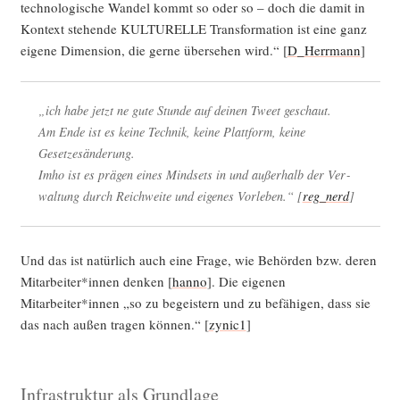
tech­no­lo­gi­sche Wan­del kommt so oder so – doch die damit in
Kon­text ste­hen­de KULTURELLE Trans­for­ma­ti­on ist eine ganz
eige­ne Dimen­si­on, die ger­ne über­se­hen wird.“ [
D_Herrmann
]
„ich habe jetzt ne gute Stun­de auf dei­nen Tweet geschaut.
Am Ende ist es kei­ne Tech­nik, kei­ne Platt­form, kei­ne
Gesetzesänderung.
Imho ist es prä­gen eines Mind­sets in und außer­halb der Ver­
wal­tung durch Reich­wei­te und eige­nes Vor­le­ben.“ [
reg_nerd
]
Und das ist natür­lich auch eine Fra­ge, wie Behör­den bzw. deren
Mitarbeiter*innen den­ken [
han­no
]. Die eige­nen
Mitarbeiter*innen „so zu begeis­tern und zu befä­hi­gen, dass sie
das nach außen tra­gen kön­nen.“ [
zynic1
]
Infrastruktur als Grundlage