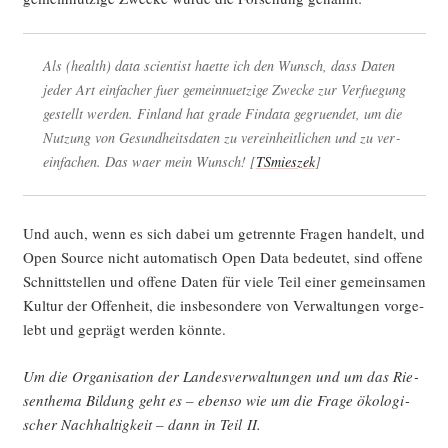
Als (health) data sci­en­tist haet­te ich den Wunsch, dass Daten
jeder Art ein­fa­cher fuer gemein­nuet­zi­ge Zwe­cke zur Ver­fue­gung
gestellt wer­den. Fin­land hat gra­de Fin­da­ta gegruen­det, um die
Nut­zung von Gesund­heits­da­ten zu ver­ein­heit­li­chen und zu ver­
ein­fa­chen. Das waer mein Wunsch! [
TSmies­zek
]
Und auch, wenn es sich dabei um getrenn­te Fra­gen han­delt, und
Open Source nicht auto­ma­tisch Open Data bedeu­tet, sind offe­ne
Schnitt­stel­len und offe­ne Daten für vie­le Teil einer gemein­sa­men
Kul­tur der Offen­heit, die ins­be­son­de­re von Ver­wal­tun­gen vor­ge­
lebt und geprägt wer­den könnte.
Um die Orga­ni­sa­ti­on der Lan­des­ver­wal­tun­gen und um das Rie­
sen­the­ma Bil­dung geht es – eben­so wie um die Fra­ge öko­lo­gi­
scher Nach­hal­tig­keit – dann in Teil II.