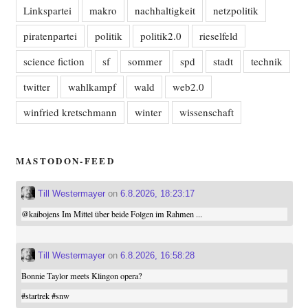
Linkspartei
makro
nachhaltigkeit
netzpolitik
piratenpartei
politik
politik2.0
rieselfeld
science fiction
sf
sommer
spd
stadt
technik
twitter
wahlkampf
wald
web2.0
winfried kretschmann
winter
wissenschaft
MASTODON-FEED
Till Westermayer
on
6.8.2026, 18:23:17
@
kaibojens
Im Mittel über beide Folgen im Rahmen ...
Till Westermayer
on
6.8.2026, 16:58:28
Bonnie Taylor meets Klingon opera?
#
startrek
#
snw