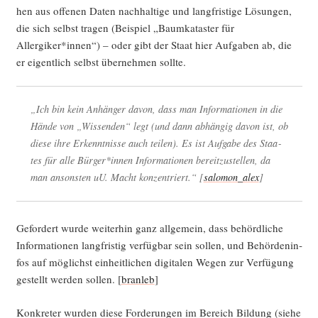
hen aus offe­nen Daten nach­hal­ti­ge und lang­fris­ti­ge Lösun­gen,
die sich selbst tra­gen (Bei­spiel „Baum­ka­tas­ter für
Allergiker*innen“) – oder gibt der Staat hier Auf­ga­ben ab, die
er eigent­lich selbst über­neh­men sollte.
„Ich bin kein Anhän­ger davon, dass man Infor­ma­tio­nen in die
Hän­de von „Wis­sen­den“ legt (und dann abhän­gig davon ist, ob
die­se ihre Erkennt­nis­se auch tei­len). Es ist Auf­ga­be des Staa­
tes für alle Bürger*innen Infor­ma­tio­nen bereit­zu­stel­len, da
man ansons­ten uU. Macht kon­zen­triert.“ [
salomon_alex
]
Gefor­dert wur­de wei­ter­hin ganz all­ge­mein, dass behörd­li­che
Infor­ma­tio­nen lang­fris­tig ver­füg­bar sein sol­len, und Behör­den­in­
fos auf mög­lichst ein­heit­li­chen digi­ta­len Wegen zur Ver­fü­gung
gestellt wer­den sol­len. [
bran­leb
]
Kon­kre­ter wur­den die­se For­de­run­gen im Bereich Bil­dung (sie­he