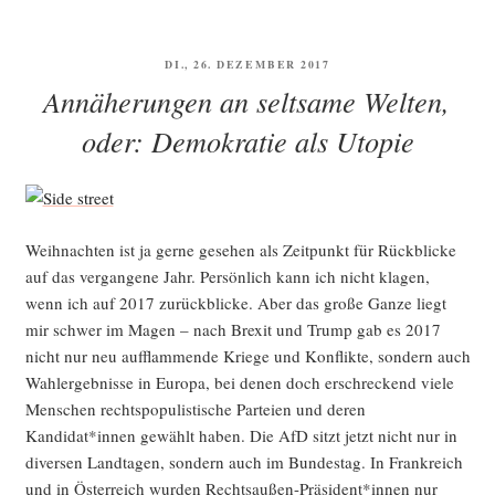
VERÖFFENTLICHT
DI., 26. DEZEMBER 2017
AM
Annäherungen an seltsame Welten,
oder: Demokratie als Utopie
Weih­nach­ten ist ja ger­ne gese­hen als Zeit­punkt für Rück­bli­cke
auf das ver­gan­ge­ne Jahr. Per­sön­lich kann ich nicht kla­gen,
wenn ich auf 2017 zurück­bli­cke. Aber das gro­ße Gan­ze liegt
mir schwer im Magen – nach Brexit und Trump gab es 2017
nicht nur neu auf­flam­men­de Krie­ge und Kon­flik­te, son­dern auch
Wahl­er­geb­nis­se in Euro­pa, bei denen doch erschre­ckend vie­le
Men­schen rechts­po­pu­lis­ti­sche Par­tei­en und deren
Kandidat*innen gewählt haben. Die AfD sitzt jetzt nicht nur in
diver­sen Land­ta­gen, son­dern auch im Bun­des­tag. In Frank­reich
und in Öster­reich wur­den Rechtsaußen-Präsident*innen nur