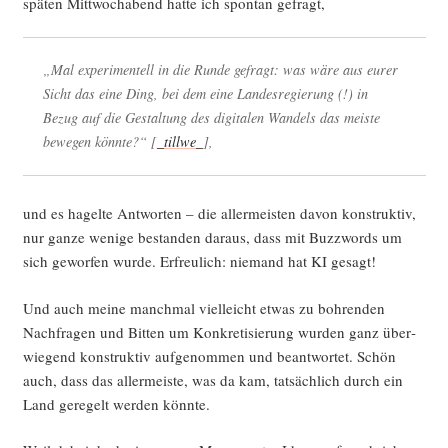
spä­ten Mitt­woch­abend hat­te ich spon­tan gefragt,
„Mal expe­ri­men­tell in die Run­de gefragt: was wäre aus eurer
Sicht das eine Ding, bei dem eine Lan­des­re­gie­rung (!) in
Bezug auf die Gestal­tung des digi­ta­len Wan­dels das meis­te
bewe­gen könn­te?“ [
_tillwe_
],
und es hagel­te Ant­wor­ten – die aller­meis­ten davon kon­struk­tiv,
nur gan­ze weni­ge bestan­den dar­aus, dass mit Buz­zwords um
sich gewor­fen wur­de. Erfreu­lich: nie­mand hat KI gesagt!
Und auch mei­ne manch­mal viel­leicht etwas zu boh­ren­den
Nach­fra­gen und Bit­ten um Kon­kre­ti­sie­rung wur­den ganz über­
wie­gend kon­struk­tiv auf­ge­nom­men und beant­wor­tet. Schön
auch, dass das aller­meis­te, was da kam, tat­säch­lich durch ein
Land gere­gelt wer­den könnte.