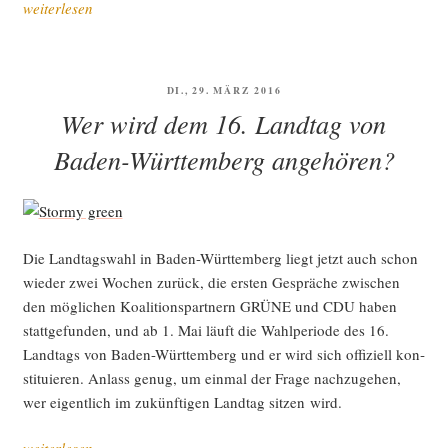
„Digi­
weiterlesen
ta­
li­
sie­
VERÖFFENTLICHT
DI., 29. MÄRZ 2016
rung
AM
Wer wird dem 16. Landtag von
kann
und
Baden-Württemberg angehören?
muss
gestal­
tet
wer­
Die Land­tags­wahl in Baden-Würt­tem­berg liegt jetzt auch schon
den“
wie­der zwei Wochen zurück, die ers­ten Gesprä­che zwi­schen
den mög­li­chen Koali­ti­ons­part­nern GRÜNE und CDU haben
statt­ge­fun­den, und ab 1. Mai läuft die Wahl­pe­ri­ode des 16.
Land­tags von Baden-Würt­tem­berg und er wird sich offi­zi­ell kon­
sti­tu­ie­ren. Anlass genug, um ein­mal der Fra­ge nach­zu­ge­hen,
wer eigent­lich im zukünf­ti­gen Land­tag sit­zen wird.
„Wer