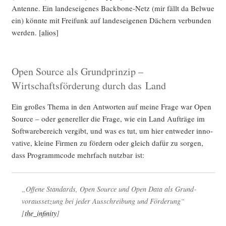
Anten­ne. Ein lan­des­ei­ge­nes Back­bone-Netz (mir fällt da Bel­wue
ein) könn­te mit Frei­funk auf lan­des­ei­ge­nen Dächern ver­bun­den
wer­den. [
ali­os
]
Open Source als Grundprinzip –
Wirtschaftsförderung durch das Land
Ein gro­ßes The­ma in den Ant­wor­ten auf mei­ne Fra­ge war Open
Source – oder gene­rel­ler die Fra­ge, wie ein Land Auf­trä­ge im
Soft­ware­be­reich ver­gibt, und was es tut, um hier ent­we­der inno­
va­ti­ve, klei­ne Fir­men zu för­dern oder gleich dafür zu sor­gen,
dass Pro­gramm­code mehr­fach nutz­bar ist:
„Offe­ne Stan­dards, Open Source und Open Data als Grund­
vor­aus­set­zung bei jeder Aus­schrei­bung und För­de­rung“
[
the_infinity
]