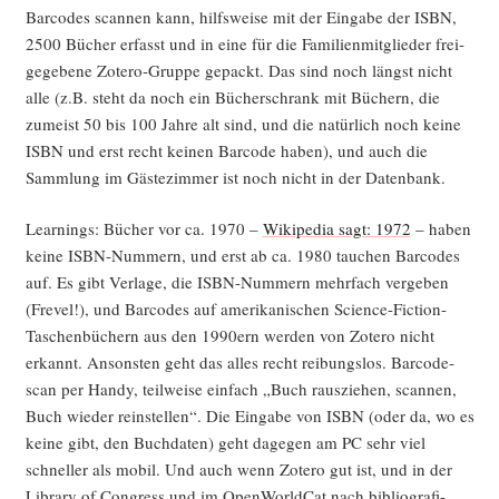
Bar­codes scan­nen kann, hilfs­wei­se mit der Ein­ga­be der ISBN,
2500 Bücher erfasst und in eine für die Fami­li­en­mit­glie­der frei­
ge­ge­be­ne Zote­ro-Grup­pe gepackt. Das sind noch längst nicht
alle (z.B. steht da noch ein Bücher­schrank mit Büchern, die
zumeist 50 bis 100 Jah­re alt sind, und die natür­lich noch kei­ne
ISBN und erst recht kei­nen Bar­code haben), und auch die
Samm­lung im Gäs­te­zim­mer ist noch nicht in der Datenbank.
Lear­nings: Bücher vor ca. 1970 –
Wiki­pe­dia sagt: 1972
– haben
kei­ne ISBN-Num­mern, und erst ab ca. 1980 tau­chen Bar­codes
auf. Es gibt Ver­la­ge, die ISBN-Num­mern mehr­fach ver­ge­ben
(Fre­vel!), und Bar­codes auf ame­ri­ka­ni­schen Sci­ence-Fic­tion-
Taschen­bü­chern aus den 1990ern wer­den von Zote­ro nicht
erkannt. Ansons­ten geht das alles recht rei­bungs­los. Bar­code­
scan per Han­dy, teil­wei­se ein­fach „Buch raus­zie­hen, scan­nen,
Buch wie­der rein­stel­len“. Die Ein­ga­be von ISBN (oder da, wo es
kei­ne gibt, den Buch­da­ten) geht dage­gen am PC sehr viel
schnel­ler als mobil. Und auch wenn Zote­ro gut ist, und in der
Libra­ry of Con­gress und im Open­World­Cat nach biblio­gra­fi­