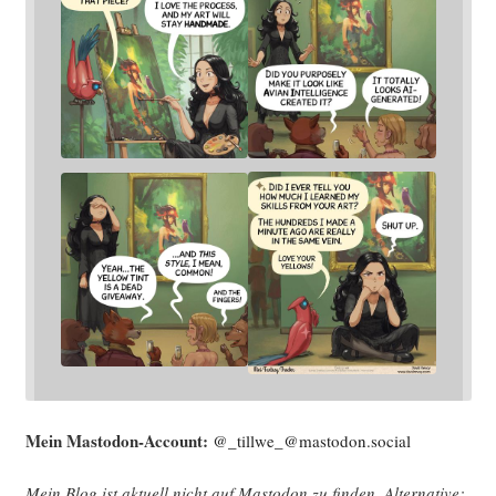
Mein Mast­o­don-Account:
@_tillwe_@mastodon.social
Mein Blog ist aktu­ell nicht auf Mast­o­don zu fin­den. Alter­na­ti­ve: