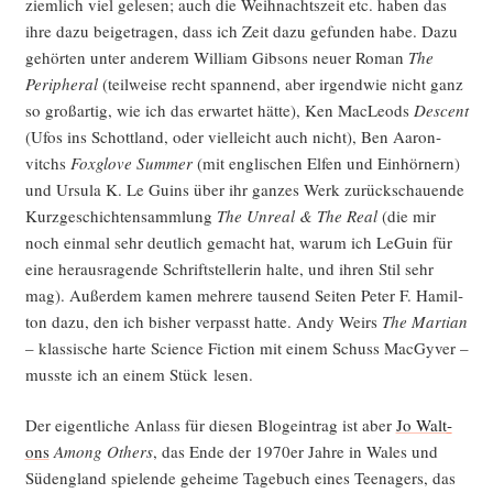
ziem­lich viel gele­sen; auch die Weih­nachts­zeit etc. haben das
ihre dazu bei­getra­gen, dass ich Zeit dazu gefun­den habe. Dazu
gehör­ten unter ande­rem Wil­liam Gib­sons neu­er Roman
The
Peri­phe­ral
(teil­wei­se recht span­nend, aber irgend­wie nicht ganz
so groß­ar­tig, wie ich das erwar­tet hät­te), Ken MacLeods
Des­cent
(Ufos ins Schott­land, oder viel­leicht auch nicht), Ben Aaron­
vitchs
Fox­glove Sum­mer
(mit eng­li­schen Elfen und Ein­hör­nern)
und Ursu­la K. Le Guins über ihr gan­zes Werk zurück­schau­en­de
Kurz­ge­schich­ten­samm­lung
The Unre­al & The Real
(die mir
noch ein­mal sehr deut­lich gemacht hat, war­um ich LeGu­in für
eine her­aus­ra­gen­de Schrift­stel­le­rin hal­te, und ihren Stil sehr
mag). Außer­dem kamen meh­re­re tau­send Sei­ten Peter F. Hamil­
ton dazu, den ich bis­her ver­passt hat­te. Andy Weirs
The Mar­ti­an
– klas­si­sche har­te Sci­ence Fic­tion mit einem Schuss Mac­Gy­ver –
muss­te ich an einem Stück lesen.
Der eigent­li­che Anlass für die­sen Blog­ein­trag ist aber
Jo Walt­
ons
Among Others
, das Ende der 1970er Jah­re in Wales und
Süd­eng­land spie­len­de gehei­me Tage­buch eines Teen­agers, das