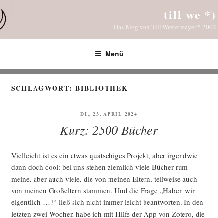
Zum
till we *)
Inhalt
Das Blog von Till Westermayer * 2002
springen
Menü
SCHLAGWORT:
BIBLIOTHEK
VERÖFFENTLICHT
DI., 23. APRIL 2024
AM
Kurz: 2500 Bücher
Viel­leicht ist es ein etwas quat­schi­ges Pro­jekt, aber irgend­wie
dann doch cool: bei uns ste­hen ziem­lich vie­le Bücher rum –
mei­ne, aber auch vie­le, die von mei­nen Eltern, teil­wei­se auch
von mei­nen Groß­el­tern stam­men. Und die Fra­ge „Haben wir
eigent­lich …?“ ließ sich nicht immer leicht beant­wor­ten. In den
letz­ten zwei Wochen habe ich mit Hil­fe der App von Zote­ro, die