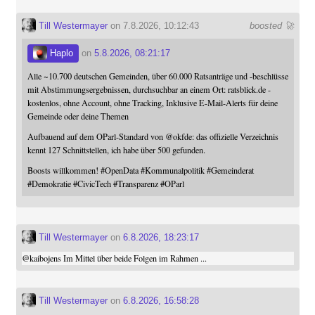
Till Westermayer
on 7.8.2026, 10:12:43
boosted 🚀
Haplo
on
5.8.2026, 08:21:17
Alle ~10.700 deutschen Gemeinden, über 60.000 Ratsanträge und -beschlüsse
mit Abstimmungsergebnissen, durchsuchbar an einem Ort: ratsblick.de -
kostenlos, ohne Account, ohne Tracking, Inklusive E-Mail-Alerts für deine
Gemeinde oder deine Themen
Aufbauend auf dem OParl-Standard von
@
okfde
: das offizielle Verzeichnis
kennt 127 Schnittstellen, ich habe über 500 gefunden.
Boosts willkommen!
#
OpenData
#
Kommunalpolitik
#
Gemeinderat
#
Demokratie
#
CivicTech
#
Transparenz
#
OParl
Till Westermayer
on
6.8.2026, 18:23:17
@
kaibojens
Im Mittel über beide Folgen im Rahmen ...
Till Westermayer
on
6.8.2026, 16:58:28