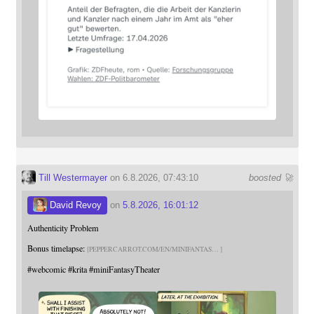
Till Westermayer
on 6.8.2026, 07:43:10
boosted 🚀
David Revoy
on
5.8.2026, 16:01:12
Authenticity Problem
Bonus timelapse:
PEPPERCARROT.COM/EN/MINIFANTAS
#
webcomic
#
krita
#
miniFantasyTheater