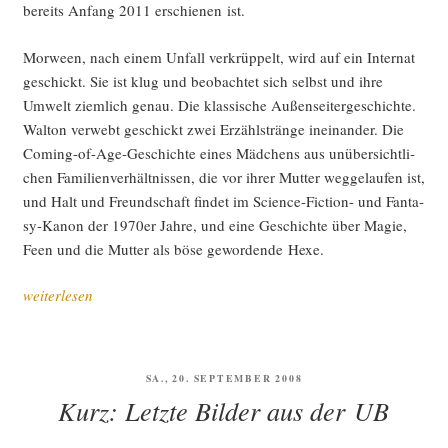
bereits Anfang 2011 erschie­nen ist.
Mor­ween, nach einem Unfall ver­krüp­pelt, wird auf ein Inter­nat
geschickt. Sie ist klug und beob­ach­tet sich selbst und ihre
Umwelt ziem­lich genau. Die klas­si­sche Außen­sei­ter­ge­schich­te.
Walt­on ver­webt geschickt zwei Erzähl­strän­ge inein­an­der. Die
Coming-of-Age-Geschich­te eines Mäd­chens aus unüber­sicht­li­
chen Fami­li­en­ver­hält­nis­sen, die vor ihrer Mut­ter weg­ge­lau­fen ist,
und Halt und Freund­schaft fin­det im Sci­ence-Fic­tion- und Fan­ta­
sy-Kanon der 1970er Jah­re, und eine Geschich­te über Magie,
Feen und die Mut­ter als böse gewor­den­de Hexe.
„Lese­
weiterlesen
zei­
chen:
„Among
VERÖFFENTLICHT
SA., 20. SEPTEMBER 2008
Others“
AM
Kurz: Letzte Bilder aus der UB
und
ande­