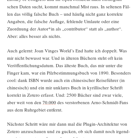
schen Daten sucht, kommt manch­mal Mist raus. In sel­te­nen Fäl­
len das völ­lig fal­sche Buch – und häu­fig nicht ganz kor­rek­te
Anga­ben, die fal­sche Auf­la­ge, feh­len­de Umlau­te oder eine
Zuord­nung der Autor*in als „con­tri­bu­tor“ statt als „aut­hor“.
Aber: alles bes­ser als nichts.
Auch gelernt: Joan Vin­ges World’s End hat­te ich dop­pelt. Was
mir nicht bewusst war. Und in älte­ren Büchern steht oft kein
Ver­öf­fent­li­chungs­da­tum. Das ältes­te Buch, das mir unter die
Fin­ger kam, war ein Pilz­be­stim­mungs­buch von 1890. Beson­ders
cool: dank ISBN wur­de auch ein chi­ne­si­scher Rei­se­füh­rer (in
chi­ne­sisch) und ein mir unkla­res Buch in kyril­li­scher Schrift
kor­rekt in Zote­ro erfasst. Und: 2500 Bücher sind zwar vie­le,
aber weit von den
70.000
des ver­stor­be­nen Arno-Schmidt-Fans
aus dem Ruhr­ge­biet entfernt.
Nächs­ter Schritt wäre mir dann mal die Plug­in-Archi­tek­tur von
Zote­ro anzu­schau­en und zu gucken, ob sich damit noch irgend­