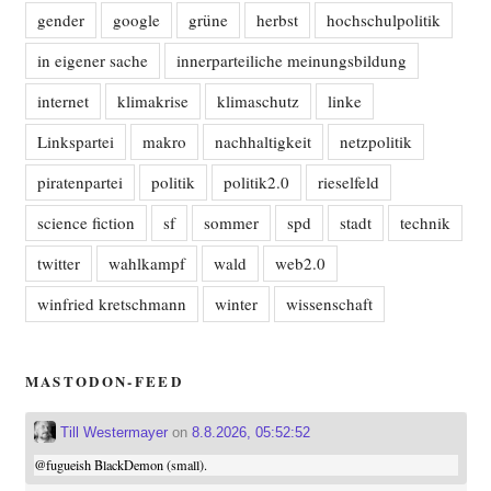
gender
google
grüne
herbst
hochschulpolitik
in eigener sache
innerparteiliche meinungsbildung
internet
klimakrise
klimaschutz
linke
Linkspartei
makro
nachhaltigkeit
netzpolitik
piratenpartei
politik
politik2.0
rieselfeld
science fiction
sf
sommer
spd
stadt
technik
twitter
wahlkampf
wald
web2.0
winfried kretschmann
winter
wissenschaft
MASTODON-FEED
Till Westermayer
on
8.8.2026, 05:52:52
@
fugueish
BlackDemon (small).