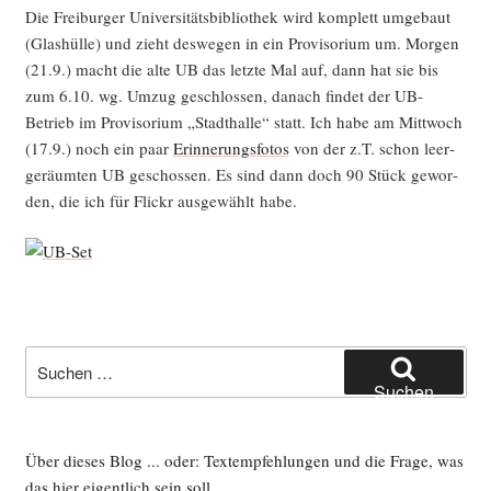
res“
Die Frei­bur­ger Uni­ver­si­täts­bi­blio­thek wird kom­plett umge­baut
(Glas­hül­le) und zieht des­we­gen in ein Pro­vi­so­ri­um um. Mor­gen
(21.9.) macht die alte UB das letz­te Mal auf, dann hat sie bis
zum 6.10. wg. Umzug geschlos­sen, danach fin­det der UB-
Betrieb im Pro­vi­so­ri­um „Stadt­hal­le“ statt. Ich habe am Mitt­woch
(17.9.) noch ein paar
Erin­ne­rungs­fo­tos
von der z.T. schon leer­
ge­räum­ten UB geschos­sen. Es sind dann doch 90 Stück gewor­
den, die ich für Flickr aus­ge­wählt habe.
Suche
nach:
Suchen
Über dieses Blog ... oder: Textempfehlungen und die Frage, was
das hier eigentlich sein soll