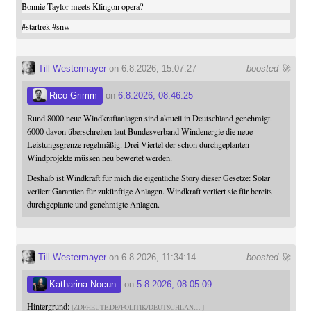
Bonnie Taylor meets Klingon opera?
#
startrek
#
snw
Till Westermayer
on 6.8.2026, 15:07:27
boosted 🚀
Rico Grimm
on
6.8.2026, 08:46:25
Rund 8000 neue Windkraftanlagen sind aktuell in Deutschland genehmigt.
6000 davon überschreiten laut Bundesverband Windenergie die neue
Leistungsgrenze regelmäßig. Drei Viertel der schon durchgeplanten
Windprojekte müssen neu bewertet werden.
Deshalb ist Windkraft für mich die eigentliche Story dieser Gesetze: Solar
verliert Garantien für zukünftige Anlagen. Windkraft verliert sie für bereits
durchgeplante und genehmigte Anlagen.
Till Westermayer
on 6.8.2026, 11:34:14
boosted 🚀
Katharina Nocun
on
5.8.2026, 08:05:09
Hintergrund:
ZDFHEUTE.DE/POLITIK/DEUTSCHLAN