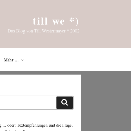
till we *)
Das Blog von Till Westermayer * 2002
Mehr …
Suchen
g ... oder: Textempfehlungen und die Frage,