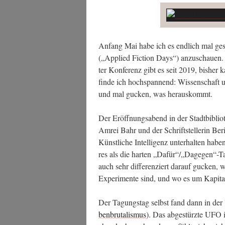
Anfang Mai habe ich es end­lich mal ges
(„Appli­ed Fic­tion Days“) anzu­schau­en. I
ter Kon­fe­renz gibt es seit 2019, bis­he
fin­de ich hoch­span­nend: Wis­sen­schaft u
und mal gucken, was herauskommt.
Der Eröff­nungs­abend in der Stadt­bi­blio­th
Amrei Bahr und der Schrift­stel­le­rin B
Künst­li­che Intel­li­genz unter­hal­ten 
res als die har­ten „Dafür“/„Dagegen“-T
auch sehr dif­fe­ren­ziert dar­auf gucken,
Expe­ri­men­te sind, und wo es um Kapi­ta
Der Tagungs­tag selbst fand dann in der U
ben­bru­ta­lis­mus
). Das abge­stürz­te UFO i