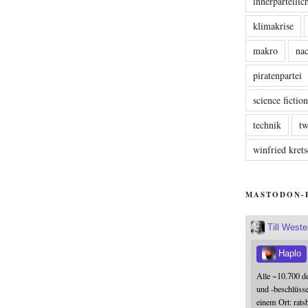
innerparteili
klimakrise
makro
nac
piratenpartei
science fictio
technik
tw
winfried kre
MASTODON-
Till West
Haplo
Alle ~10.700 d
und -beschlüss
einem Ort: rats