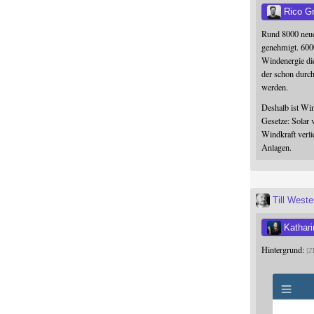
Rico G
Rund 8000 neue
genehmigt. 600
Windenergie die
der schon durc
werden.
Deshalb ist Win
Gesetze: Solar 
Windkraft verli
Anlagen.
Till West
Kathari
Hintergrund:
Z