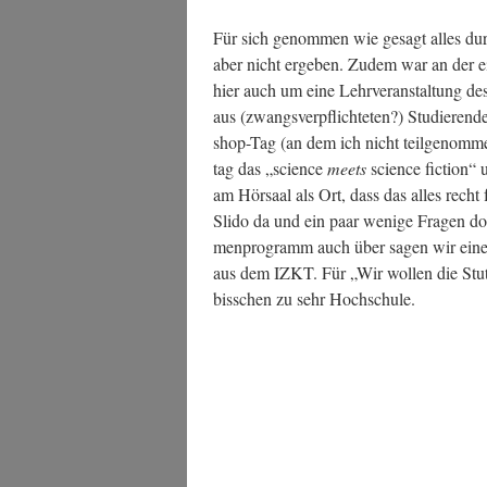
Für sich genom­men wie gesagt alles durch
aber nicht erge­ben. Zudem war an der ein
hier auch um eine Lehr­ver­an­stal­tung de
aus (zwangs­ver­pflich­te­ten?) Stu­die­re
shop-Tag (an dem ich nicht teil­ge­nom­me
tag das „sci­ence
meets
sci­ence fic­tion“ 
am Hör­saal als Ort, dass das alles recht fr
Slido da und ein paar weni­ge Fra­gen do
men­pro­gramm auch über sagen wir einen
aus dem IZKT. Für „Wir wol­len die Stu
biss­chen zu sehr Hochschule.