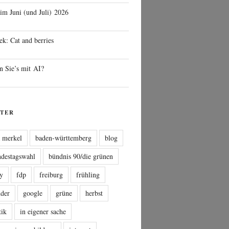
 im Juni (und Juli) 2026
ek: Cat and berries
n Sie’s mit AI?
TER
a merkel
baden-württemberg
blog
ndestagswahl
bündnis 90/die grünen
sy
fdp
freiburg
frühling
nder
google
grüne
herbst
tik
in eigener sache