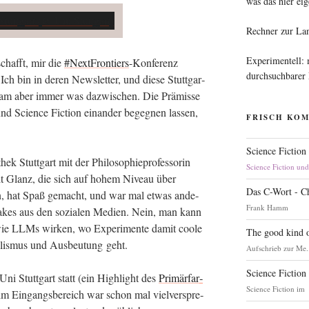
was das hier eig
Rechner zur La
Experimentell:
chafft, mir die
#Next­Fron­tiers
-Kon­fe­renz
durchsuchbarer
ch bin in deren News­let­ter, und die­se Stutt­gar­
r kam aber immer was dazwi­schen. Die Prä­mis­se
nd Sci­ence Fic­tion ein­an­der begeg­nen las­sen,
FRISCH KO
Science Fiction
ek Stutt­gart mit der Phi­lo­so­phie­pro­fes­so­rin
Science Fiction un
erit Glanz, die sich auf hohem Niveau über
Das C-Wort - C
haben, hat Spaß gemacht, und war mal etwas ande­
Frank Hamm
akes aus den sozia­len Medi­en. Nein, man kann
 wie LLMs wir­ken, wo Expe­ri­men­te damit coo­le
The good kind o
­lis­mus und Aus­beu­tung geht.
Aufschrieb zur Me.
Science Fiction
ni Stutt­gart statt (ein High­light des
Pri­mär­far­
Science Fiction im
m Ein­gangs­be­reich war schon mal viel­ver­spre­