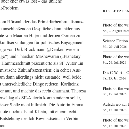
 aber eher etwas lost – das übli­che
t-Problem.
DIE LETZTE
em Hör­saal, der das Pri­mär­far­ben­bru­ta­lis­mus-
Photo of the we
­an anschlie­ßen­den Gesprä­che dann lei­der aus
So., 2. August 202
note von Maar­ten Hajer und Jero­en Oomen zu
Science Fiction
nfts­er­zäh­lun­gen für poli­ti­sches Enga­ge­ment
Mi., 29. Juli 2026
trä­ge von Dirk Brock­mann („Den­ken wie ein
ge“) und Thar­shan Mas­he­wa­ran („Pla­ne­ta­ry
Photo of the we
s Ham­mer­schmitt prä­sen­tier­te als SF-Autor „in
So., 26. Juli 2026
is­ti­sche Zukunfts­sze­na­ri­en; ein ech­ter Aus­
Das C‑Wort – C
dann aller­dings nicht zustan­de, weil bei­de,
Sa., 25. Juli 2026
unter­schied­li­che Din­ge rede­ten. Karl­heinz
Photo of the we
l­ler auf, und mach­te das recht char­mant. The­re­sa
So., 19. Juli 2026
­schlag als SF-Autorin kom­men­tie­ren soll­te,
Aufschrieb zur
die­ser Stel­le nicht hilf­reich. Die Autorin Emma
So., 12. Juli 2026
ey­note noch­mals auf KI ein, mit einem recht
t­ste­hung des Ich-Bewusst­seins in Ver­bin­
Photo of the w
nen.
So., 12. Juli 2026