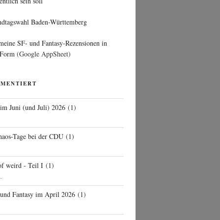
entlich sein soll
ndtagswahl Baden-Württemberg
 meine SF- und Fantasy-Rezensionen in
 Form
(Google AppSheet)
MMENTIERT
 im Juni (und Juli) 2026
(
1
)
d
haos-Tage bei der CDU
(
1
)
f weird - Teil I
(
1
)
..
 und Fantasy im April 2026
(
1
)