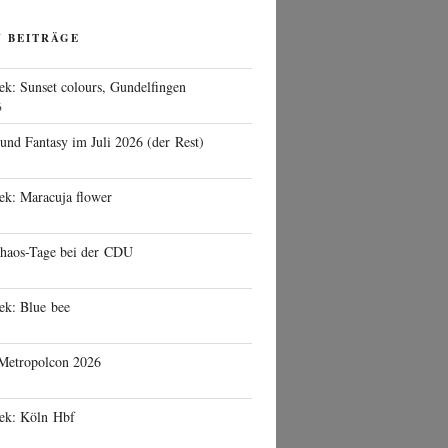
N BEITRÄGE
ek: Sunset colours, Gundelfingen
6
 und Fantasy im Juli 2026 (der Rest)
ek: Maracuja flower
haos-Tage bei der CDU
ek: Blue bee
 Metropolcon 2026
eek: Köln Hbf