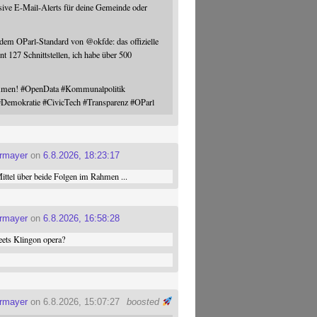
sive E-Mail-Alerts für deine Gemeinde oder
 dem OParl-Standard von
@
okfde
: das offizielle
nt 127 Schnittstellen, ich habe über 500
ommen!
#
OpenData
#
Kommunalpolitik
#
Demokratie
#
CivicTech
#
Transparenz
#
OParl
ermayer
on
6.8.2026, 18:23:17
ttel über beide Folgen im Rahmen ...
ermayer
on
6.8.2026, 16:58:28
ets Klingon opera?
ermayer
on 6.8.2026, 15:07:27
boosted