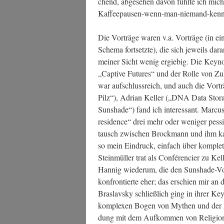
chend, abge­se­hen davon fühl­te ich mich
Kaffeepausen-wenn-man-niemand-kenn
Die Vor­trä­ge waren v.a. Vor­trä­ge (in ein
Sche­ma fort­setz­te), die sich jeweils dar
mei­ner Sicht wenig ergie­big. Die Key­
„Cap­ti­ve Futures“ und der Rol­le von Zuku
war auf­schluss­reich, und auch die Vor­
Pilz“), Adri­an Kel­ler („DNA Data Sto­ra
Suns­ha­de“) fand ich inter­es­sant. Mar­cu
resi­dence“ drei mehr oder weni­ger pes­si­m
tausch zwi­schen Brock­mann und ihm kam 
so mein Ein­druck, ein­fach über kom­plett 
Stein­mül­ler trat als Con­fé­ren­cier zu Ke
Han­nig wie­der­um, die den Suns­ha­de-Vor
kon­fron­tier­te eher; das erschien mir an 
Bras­lavs­ky schließ­lich ging in ihrer K
kom­ple­xen Bogen von Mythen und der En
dung mit dem Auf­kom­men von Religio