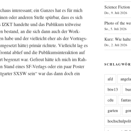
Science Fiction
­aus inter­es­sant; ein Gan­zes hat es für mich
Do., 9. Juli 2026
en oder ande­ren Stel­le spür­bar, dass es sich
Photo of the we
s IZKT han­del­te und das Publi­kum teil­wei­se
So., 5. Juli 2026
n­den bestand, an die sich dann auch der Work­
n habe und der viel­leicht eher als der Vor­trags­
Kurz: Wie halte
umge­setzt hät­te) pri­mär rich­te­te. Viel­leicht lag es
Do., 2. Juli 2026
on­tal ablief und die Publi­kums­in­ter­ak­ti­on auf
rt begrenzt war. Gefreut hät­te ich mich im Rah­
SCHLAGWÖR
 Stand eines SF-Ver­lags oder ein paar Pos­ter
tt­gar­ter SXSW sein“ war das dann doch ein
afd
angel
btw13
bu
cdu
fanta
garten
ge
hochschulpoli