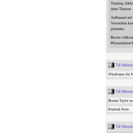
Tracking, Inklu
deine Themen
Aufbauend auf
Verzeichnis ken
gefunden.
Boosts willk
#
Gemeinderat
Till West
@
kaibojens
Im Mi
Till West
Bonnie Taylor me
#
startrek
#
snw
Till West