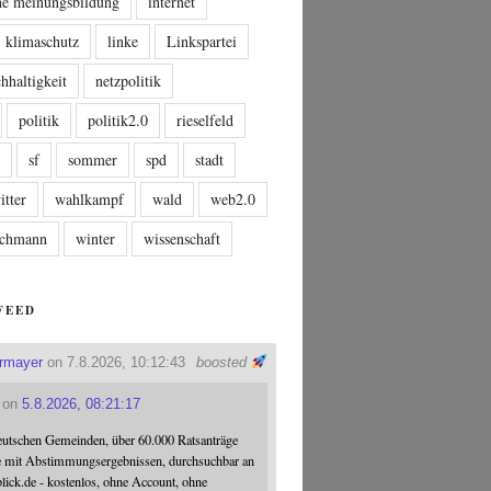
che meinungsbildung
internet
klimaschutz
linke
Linkspartei
hhaltigkeit
netzpolitik
politik
politik2.0
rieselfeld
n
sf
sommer
spd
stadt
itter
wahlkampf
wald
web2.0
tschmann
winter
wissenschaft
FEED
ermayer
on 7.8.2026, 10:12:43
boosted
on
5.8.2026, 08:21:17
eutschen Gemeinden, über 60.000 Ratsanträge
e mit Abstimmungsergebnissen, durchsuchbar an
blick.de - kostenlos, ohne Account, ohne