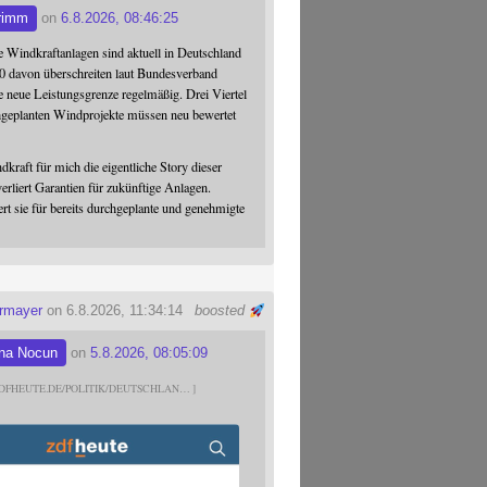
rimm
on
6.8.2026, 08:46:25
 Windkraftanlagen sind aktuell in Deutschland
0 davon überschreiten laut Bundesverband
 neue Leistungsgrenze regelmäßig. Drei Viertel
hgeplanten Windprojekte müssen neu bewertet
dkraft für mich die eigentliche Story dieser
verliert Garantien für zukünftige Anlagen.
ert sie für bereits durchgeplante und genehmigte
ermayer
on 6.8.2026, 11:34:14
boosted
na Nocun
on
5.8.2026, 08:05:09
DFHEUTE.DE/POLITIK/DEUTSCHLAN