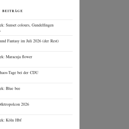
N BEITRÄGE
ek: Sunset colours, Gundelfingen
6
 und Fantasy im Juli 2026 (der Rest)
ek: Maracuja flower
haos-Tage bei der CDU
ek: Blue bee
 Metropolcon 2026
eek: Köln Hbf