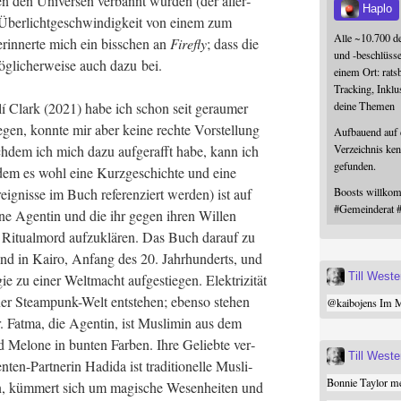
 den Uni­ver­sen ver­bannt wur­den (der aller­
Haplo
ber­licht­ge­schwin­dig­keit von einem zum
Alle ~10.700 d
rin­ner­te mich ein biss­chen an
Fire­fly
; dass die
und -beschlüss
ög­li­cher­wei­se auch dazu bei.
einem Ort: rats
Tracking, Inklu
deine Themen
lí Clark (2021) habe ich schon seit gerau­mer
ie­gen, konn­te mir aber kei­ne rech­te Vor­stel­lung
Aufbauend auf
Verzeichnis ken
­dem ich mich dazu auf­ge­rafft habe, kann ich
gefunden.
dem es wohl eine Kurz­ge­schich­te und eine
Boosts willk
eig­nis­se im Buch refe­ren­ziert wer­den) ist auf
#
Gemeinderat
 eine Agen­tin und die ihr gegen ihren Wil­len
n Ritu­al­mord auf­zu­klä­ren. Das Buch dar­auf zu
sind in Kai­ro, Anfang des 20. Jahr­hun­derts, und
Till West
u einer Welt­macht auf­ge­stie­gen. Elek­tri­zi­tät
er Steam­punk-Welt ent­ste­hen; eben­so ste­hen
@
kaibojens
Im Mi
r. Fat­ma, die Agen­tin, ist Mus­li­min aus dem
Melo­ne in bun­ten Far­ben. Ihre Gelieb­te ver­
Till West
n-Part­ne­rin Hadi­da ist tra­di­tio­nel­le Mus­li­
Bonnie Taylor me
en, küm­mert sich um magi­sche Wesen­hei­ten und