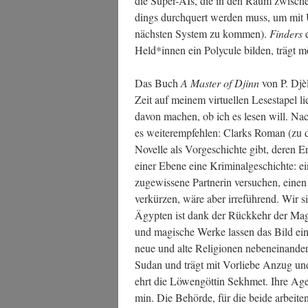
die Super-AIs, die in den Raum zwi­schen
dings durch­quert wer­den muss, um mit Ü
nächs­ten Sys­tem zu kom­men).
Fin­ders
e
Held*innen ein Poly­cu­le bil­den, trägt m
Das Buch
A Mas­ter of Djinn
von P. Djè­
Zeit auf mei­nem vir­tu­el­len Lese­sta­pel l
davon machen, ob ich es lesen will. Nach
es wei­ter­emp­feh­len: Clarks Roman (zu 
Novel­le als Vor­ge­schich­te gibt, deren Er
einer Ebe­ne eine Kri­mi­nal­ge­schich­te:
zuge­wis­se­ne Part­ne­rin ver­su­chen, eine
ver­kür­zen, wäre aber irre­füh­rend. Wir 
Ägyp­ten ist dank der Rück­kehr der Magie z
und magi­sche Wer­ke las­sen das Bild ein
neue und alte Reli­gio­nen neben­ein­an­de
Sudan und trägt mit Vor­lie­be Anzug und 
ehrt die Löwen­göt­tin Sekhmet. Ihre Agen­te
min. Die Behör­de, für die bei­de arbei­t