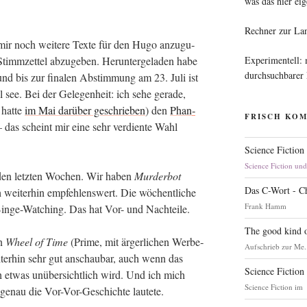
was das hier eig
Rechner zur La
 mir noch wei­te­re Tex­te für den Hugo anzu­gu­
Experimentell:
Stimm­zet­tel abzu­ge­ben. Her­un­ter­ge­la­den habe
durchsuchbarer
d bis zur fina­len Abstim­mung am 23. Juli ist
 see. Bei der Gele­gen­heit: ich sehe gera­de,
hat­te
im Mai dar­über geschrie­ben
) den
Phan­
FRISCH KO
as scheint mir eine sehr ver­dien­te Wahl
Science Fiction
Science Fiction un
den letz­ten Wochen. Wir haben
Mur­der­bot
Das C-Wort - C
wei­ter­hin emp­feh­lens­wert. Die wöchent­li­che
Frank Hamm
ngs Bin­ge-Wat­ching. Das hat Vor- und Nachteile.
The good kind o
on
Wheel of Time
(Prime, mit ärger­li­chen Wer­be­
Aufschrieb zur Me.
i­ter­hin sehr gut anschau­bar, auch wenn das
Science Fiction
ch etwas unüber­sicht­lich wird. Und ich mich
Science Fiction im
h genau die Vor-Vor-Geschich­te lautete.