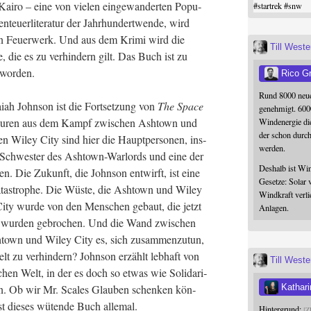
Kai­ro – eine von vie­len ein­ge­wan­der­ten Popu­
#
startrek
#
snw
teu­er­li­te­ra­tur der Jahr­hun­dert­wen­de, wird
­len Feu­er­werk. Und aus dem Kri­mi wird die
Till West
, die es zu ver­hin­dern gilt. Das Buch ist zu
t worden.
Rico G
Rund 8000 neue
ah John­son ist die Fort­set­zung von
The Space
genehmigt. 600
fi­gu­ren aus dem Kampf zwi­schen Ash­town und
Windenergie die
der schon durc
n Wiley City sind hier die Haupt­per­so­nen, ins­
werden.
­me) Schwes­ter des Ash­town-War­lords und eine der
Deshalb ist Win
en. Die Zukunft, die John­son ent­wirft, ist eine
Gesetze: Solar 
­ka­ta­stro­phe. Die Wüs­te, die Ash­town und Wiley
Windkraft verli
 City wur­de von den Men­schen gebaut, die jetzt
Anlagen.
n wur­den gebro­chen. Und die Wand zwi­schen
sh­town und Wiley City es, sich zusam­men­zu­tun,
Welt zu ver­hin­dern? John­son erzählt leb­haft von
Till West
li­chen Welt, in der es doch so etwas wie Soli­da­ri­
Kathari
ten. Ob wir Mr. Sca­les Glau­ben schen­ken kön­
ist die­ses wüten­de Buch allemal.
Hintergrund:
Z