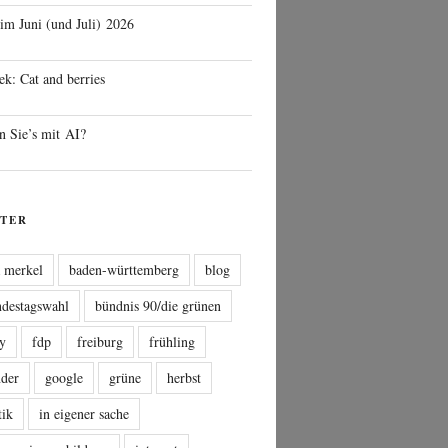
 im Juni (und Juli) 2026
ek: Cat and berries
n Sie’s mit AI?
TER
a merkel
baden-württemberg
blog
ndestagswahl
bündnis 90/die grünen
sy
fdp
freiburg
frühling
nder
google
grüne
herbst
tik
in eigener sache