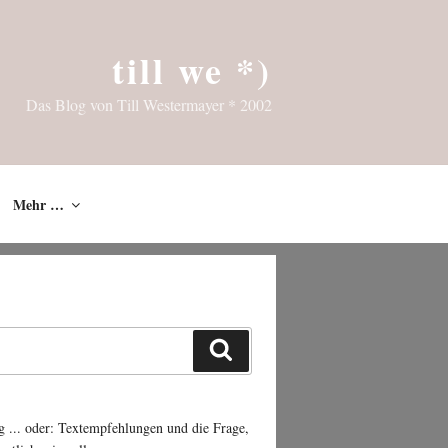
till we *)
Das Blog von Till Westermayer * 2002
Mehr …
Suchen
g ... oder: Textempfehlungen und die Frage,