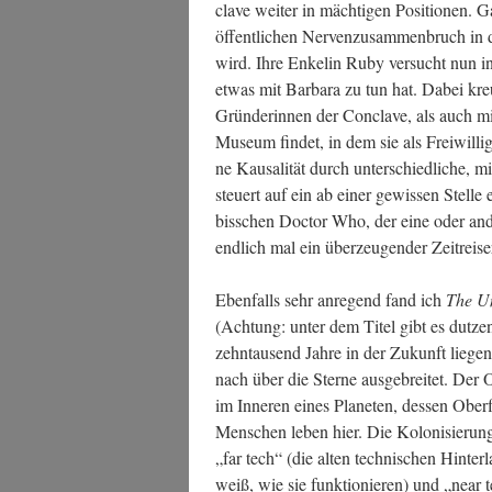
cla­ve wei­ter in mäch­ti­gen Posi­tio­nen.
öffent­li­chen Ner­ven­zu­sam­men­bruch in
wird. Ihre Enke­lin Ruby ver­sucht nun i
etwas mit Bar­ba­ra zu tun hat. Dabei kr
Grün­de­rin­nen der Con­cla­ve, als auch m
Muse­um fin­det, in dem sie als Frei­wil­li­
ne Kau­sa­li­tät durch unter­schied­li­che, m
steu­ert auf ein ab einer gewis­sen Stel­le e
biss­chen Doc­tor Who, der eine oder ande
end­lich mal ein über­zeu­gen­der Zeitrei
Eben­falls sehr anre­gend fand ich
The Un
(Ach­tung: unter dem Titel gibt es dut­ze
zehn­tau­send Jah­re in der Zukunft lie­g
nach über die Ster­ne aus­ge­brei­tet. Der 
im Inne­ren eines Pla­ne­ten, des­sen Ober­fl
Men­schen leben hier. Die Kolo­ni­sie­rung 
„far tech“ (die alten tech­ni­schen Hin­ter
weiß, wie sie funk­tio­nie­ren) und „near 