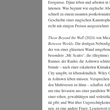
Ereig­nis­se. Djinn leben und arbei­ten in 
la­tio­nen. Was beginnt wie eng­li­sche Aben­
schnell zu einem rasan­ten post­ko­lo­nia
Geschich­te einer magi­schen Kata­stro­phe
recht mit eini­gen Prei­sen aus­ge­zeich­ne
Tho­se Bey­ond the Wall
(2024) von Micai­
Bet­ween Worlds
. Die dor­ti­gen Neben­
der von einer glä­ser­nen Wand umge­be­ne
be­son­de­re „Mr. Sca­les“, die (ille­gi­ti
Run­ner, der Rai­der, die Ash­town schüt­z
bru­ta­le – nach einer eska­lier­ten Kli­ma
City umgibt, ist lebens­feind­lich. Wiley
in Ash­town leben müs­sen. Ver­spre­che
den Mul­ti­ver­sen ist dünn – schaf­fen A
um eine Inva­si­on aus einer par­al­le­len 
einer rohen, gewalt­tä­ti­gen und ver­letzt­
tät gibt; und Wut über Unge­rech­tig­kei­
nen, ist eine ande­re Fra­ge. Lesens­wert 