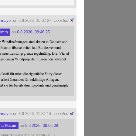
ermayer
on 6.8.2026, 15:07:27
boosted
rimm
on
6.8.2026, 08:46:25
 Windkraftanlagen sind aktuell in Deutschland
0 davon überschreiten laut Bundesverband
 neue Leistungsgrenze regelmäßig. Drei Viertel
hgeplanten Windprojekte müssen neu bewertet
dkraft für mich die eigentliche Story dieser
verliert Garantien für zukünftige Anlagen.
ert sie für bereits durchgeplante und genehmigte
ermayer
on 6.8.2026, 11:34:14
boosted
na Nocun
on
5.8.2026, 08:05:09
DFHEUTE.DE/POLITIK/DEUTSCHLAN