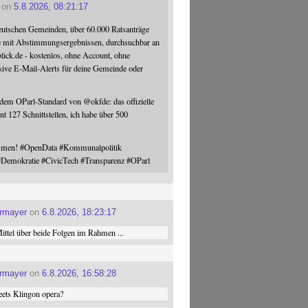
on
5.8.2026, 08:21:17
eutschen Gemeinden, über 60.000 Ratsanträge
e mit Abstimmungsergebnissen, durchsuchbar an
blick.de - kostenlos, ohne Account, ohne
sive E-Mail-Alerts für deine Gemeinde oder
 dem OParl-Standard von
@
okfde
: das offizielle
nt 127 Schnittstellen, ich habe über 500
ommen!
#
OpenData
#
Kommunalpolitik
#
Demokratie
#
CivicTech
#
Transparenz
#
OParl
ermayer
on
6.8.2026, 18:23:17
ttel über beide Folgen im Rahmen ...
ermayer
on
6.8.2026, 16:58:28
ets Klingon opera?