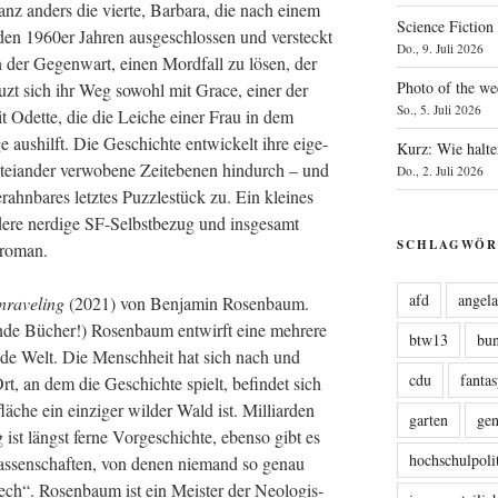
 Ganz anders die vier­te, Bar­ba­ra, die nach einem
Science Fiction
 den 1960er Jah­ren aus­ge­schlos­sen und ver­steckt
Do., 9. Juli 2026
n der Gegen­wart, einen Mord­fall zu lösen, der
Photo of the we
euzt sich ihr Weg sowohl mit Grace, einer der
So., 5. Juli 2026
it Odet­te, die die Lei­che einer Frau in dem
ge aus­hilft. Die Geschich­te ent­wi­ckelt ihre eige­
Kurz: Wie halte
it­ei­an­der ver­wo­be­ne Zeit­ebe­nen hin­durch – und
Do., 2. Juli 2026
rahn­ba­res letz­tes Puz­zle­stück zu. Ein klei­nes
­re nerdi­ge SF-Selbst­be­zug und ins­ge­samt
SCHLAGWÖR
seroman.
afd
angel
ra­ve­ling
(2021) von Ben­ja­min Rosen­baum.
n­de Bücher!) Rosen­baum ent­wirft eine meh­re­re
btw13
bu
en­de Welt. Die Mensch­heit hat sich nach und
cdu
fanta
Ort, an dem die Geschich­te spielt, befin­det sich
ä­che ein ein­zi­ger wil­der Wald ist. Mil­li­ar­den
garten
ge
ist längst fer­ne Vor­ge­schich­te, eben­so gibt es
hochschulpoli
­las­sen­schaf­ten, von denen nie­mand so genau
tech“. Rosen­baum ist ein Meis­ter der Neo­lo­gis­