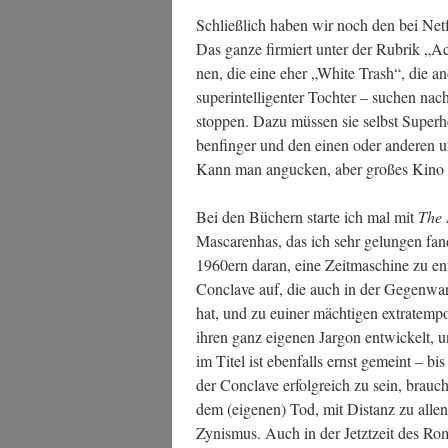
Schließ­lich haben wir noch den bei Net­f
Das gan­ze fir­miert unter der Rubrik „Act
nen, die eine eher „White Trash“, die ande
super­in­tel­li­gen­ter Toch­ter – suchen n
stop­pen. Dazu müs­sen sie selbst Super­he
ben­fin­ger und den einen oder ande­ren ung
Kann man angu­cken, aber gro­ßes Kino i
Bei den Büchern star­te ich mal mit
The P
Mas­ca­ren­has, das ich sehr gelun­gen fand
1960ern dar­an, eine Zeit­ma­schi­ne zu en
Con­cla­ve auf, die auch in der Gegen­wa
hat, und zu eui­ner mäch­ti­gen extra­tem­po­
ihren ganz eige­nen Jar­gon ent­wi­ckelt, 
im Titel ist eben­falls ernst gemeint – bi
der Con­cla­ve erfolg­reich zu sein, brau
dem (eige­nen) Tod, mit Distanz zu allen
Zynis­mus. Auch in der Jetzt­zeit des Ro