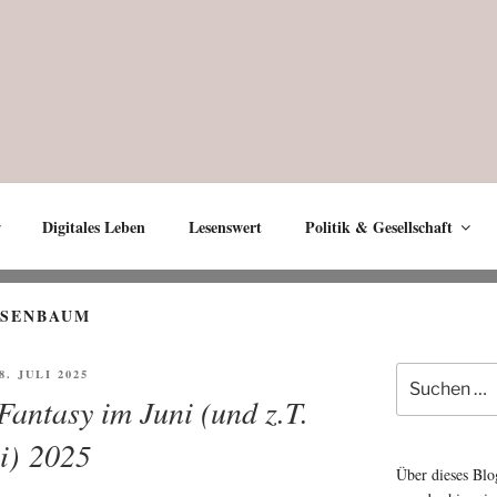
Digitales Leben
Lesenswert
Politik & Gesellschaft
OSENBAUM
Suche
ÖFFENTLICHT
 8. JULI 2025
nach:
Fantasy im Juni (und z.T.
li) 2025
Über dieses Blo