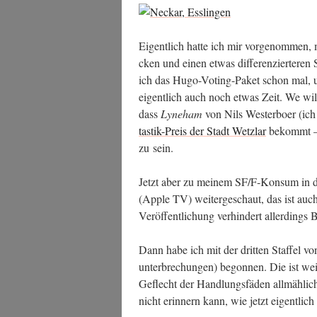
Eigent­lich hat­te ich mir vor­ge­nom­men,
cken und einen etwas dif­fe­ren­zier­te­ren 
ich das Hugo-Voting-Paket schon mal, un
eigent­lich auch noch etwas Zeit. We will
dass
Lyne­ham
von Nils Wes­ter­boer (ich 
tas­tik-Preis der Stadt Wetz­lar
bekommt – d
zu sein.
Jetzt aber zu mei­nem SF/F‑Konsum in 
(Apple TV) wei­ter­ge­schaut, das ist auch 
Ver­öf­fent­li­chung ver­hin­dert aller­di
Dann habe ich mit der drit­ten Staf­fel v
un­ter­bre­chun­gen) begon­nen. Die ist we
Geflecht der Hand­lungs­fä­den all­mäh­li
nicht erin­nern kann, wie jetzt eigent­lic