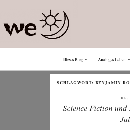
Zum
Inhalt
springen
Dieses Blog
Analoges Leben
SCHLAGWORT:
BENJAMIN R
VER
DI.,
AM
Science Fiction und 
Ju