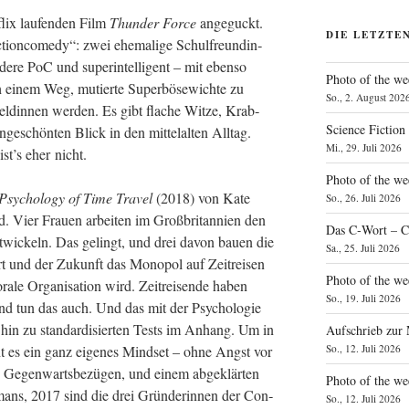
lix lau­fen­den Film
Thun­der Force
ange­guckt.
DIE LETZTE
ion­co­me­dy“: zwei ehe­ma­li­ge Schul­freun­din­
­re PoC und super­in­tel­li­gent – mit eben­so
Photo of the we
ach einem Weg, mutier­te Super­bö­se­wich­te zu
So., 2. August 202
l­din­nen wer­den. Es gibt fla­che Wit­ze, Krab­
Science Fiction
e­schön­ten Blick in den mit­tel­al­ten All­tag.
Mi., 29. Juli 2026
st’s eher nicht.
Photo of the we
sy­cho­lo­gy of Time Tra­vel
(2018) von Kate
So., 26. Juli 2026
. Vier Frau­en arbei­ten im Groß­bri­tan­ni­en den
Das C‑Wort – C
t­wi­ckeln. Das gelingt, und drei davon bau­en die
Sa., 25. Juli 2026
rt und der Zukunft das Mono­pol auf Zeit­rei­sen
Photo of the we
ra­le Orga­ni­sa­ti­on wird. Zeit­rei­sen­de haben
So., 19. Juli 2026
und tun das auch. Und das mit der Psy­cho­lo­gie
s hin zu stan­dar­di­sier­ten Tests im Anhang. Um in
Aufschrieb zur
So., 12. Juli 2026
cht es ein ganz eige­nes Mind­set – ohne Angst vor
 Gegen­warts­be­zü­gen, und einem abge­klär­ten
Photo of the w
mans, 2017 sind die drei Grün­de­rin­nen der Con­
So., 12. Juli 2026