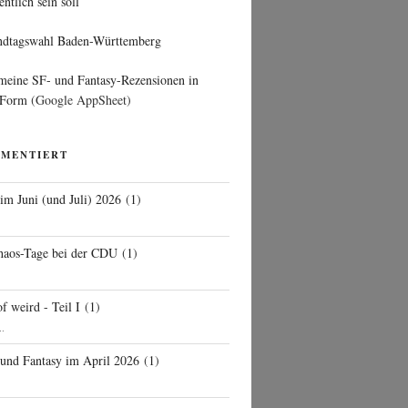
entlich sein soll
ndtagswahl Baden-Württemberg
 meine SF- und Fantasy-Rezensionen in
 Form
(Google AppSheet)
MMENTIERT
 im Juni (und Juli) 2026
(
1
)
d
haos-Tage bei der CDU
(
1
)
f weird - Teil I
(
1
)
..
 und Fantasy im April 2026
(
1
)