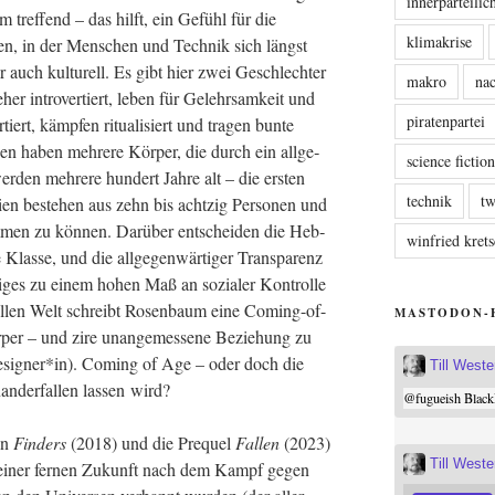
innerparteili
m tref­fend – das hilft, ein Gefühl für die
klimakrise
men, in der Men­schen und Tech­nik sich längst
er auch kul­tu­rell. Es gibt hier zwei Geschlech­ter
makro
nac
her intro­ver­tiert, leben für Gelehr­sam­keit und
piratenpartei
iert, kämp­fen ritua­li­siert und tra­gen bun­te
n haben meh­re­re Kör­per, die durch ein all­ge­
science fictio
r­den meh­re­re hun­dert Jah­re alt – die ers­ten
technik
tw
­li­en bestehen aus zehn bis acht­zig Per­so­nen und
men zu kön­nen. Dar­über ent­schei­den die Heb­
winfried kre
Klas­se, und die all­ge­gen­wär­ti­ger Trans­pa­renz
i­ges zu einem hohen Maß an sozia­ler Kon­trol­le
gi­nel­len Welt schreibt Rosen­baum eine Coming-of-
MASTODON-
­per – und zire unan­ge­mes­se­ne Bezie­hung zu
designer*in). Coming of Age – oder doch die
Till West
n­an­der­fal­len las­sen wird?
@
fugueish
Black
an
Fin­ders
(2018) und die Pre­quel
Fal­len
(2023)
Till West
n einer fer­nen Zukunft nach dem Kampf gegen