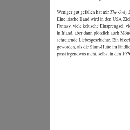
Weni­ger gut gefal­len hat mir
The Only S
Eine iri­sche Band wird in den USA Ziel
Fan­ta­sy, vie­le kel­ti­sche Ein­spreng­se
in Irland, aber dann plötz­lich auch Mön
schrei­ten­de Lie­bes­ge­schich­te. Ein biss
gewor­den, als die Slum-Hüt­te im länd­li­
passt irgend­was nicht, selbst in den 197