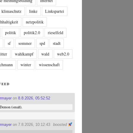
che meinungsbildung
internet
klimaschutz
linke
Linkspartei
hhaltigkeit
netzpolitik
politik
politik2.0
rieselfeld
n
sf
sommer
spd
stadt
itter
wahlkampf
wald
web2.0
tschmann
winter
wissenschaft
FEED
ermayer
on
8.8.2026, 05:52:52
Demon (small).
ermayer
on 7.8.2026, 10:12:43
boosted