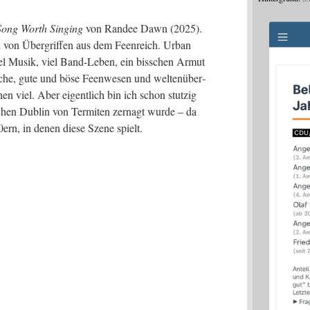
ong Worth Sin­ging
von Ran­dee Dawn (2025).
 von Über­grif­fen aus dem Feen­reich. Urban
l, viel Musik, viel Band-Leben, ein biss­chen Armut
­che, gute und böse Feen­we­sen und wel­ten­über­
­chen viel. Aber eigent­lich bin ich schon stut­zig
chen Dub­lin von Ter­mi­ten zer­nagt wur­de – da
0ern, in denen die­se Sze­ne spielt.