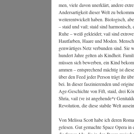
men, vie­le davon uner­klärt, ande­re extre
Anders­ar­tig­keit die­ser Welt zu bekom­
wei­ter­ent­wi­ckelt haben. Bio­lo­gisch, ab
– staid und vail; staid sind har­mo­nisch, e
Ruhe – weiß geklei­det; vail sind extro­ver­t
Haut­far­ben, Haa­re und Moden. Men­sche
gen­wär­ti­ges Netz ver­bun­den sind. Sie we
hun­dert Jah­re gel­ten als Kind­heit. Fami
müs­sen sich bewer­ben, ein Kind bekom­
am­men – ent­spre­chend mäch­tig ist die­se 
über den Feed jeder Per­son trägt ihr übr
bei. In die­ser fas­zi­nie­ren­den und ori­
Age-Geschich­te von Fift, staid, drei Kör
Shria, vail (ve ist angehende*r Genital
Revo­lu­ti­on, die die­se sta­bi­le Welt aus­ei
Von Melis­sa Scott habe ich deren Rom
gele­sen. Gut gemach­te Space Ope­ra i