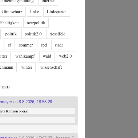
che meinungsbildung
internet
klimaschutz
linke
Linkspartei
hhaltigkeit
netzpolitik
politik
politik2.0
rieselfeld
n
sf
sommer
spd
stadt
itter
wahlkampf
wald
web2.0
tschmann
winter
wissenschaft
FEED
ermayer
on
6.8.2026, 16:58:28
ets Klingon opera?