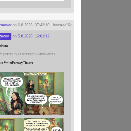
ermayer
on 6.8.2026, 07:43:10
boosted 🚀
Revoy
on
5.8.2026, 16:01:12
roblem
e:
PEPPERCARROT.COM/EN/MINIFANTAS
ita
#
miniFantasyTheater