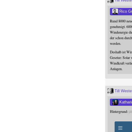
Till West
Rico G
Rund 8000 neue
genehmigt. 600
Windenergie die
der schon durc
werden.
Deshalb ist Win
Gesetze: Solar 
Windkraft verli
Anlagen.
Till West
Kathari
Hintergrund:
Z