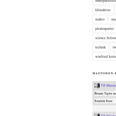
innerparteili
klimakrise
makro
nac
piratenpartei
science fictio
technik
tw
winfried kre
MASTODON-
Till West
Bonnie Taylor me
#
startrek
#
snw