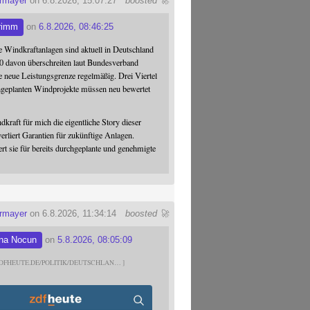
ermayer
on 6.8.2026, 15:07:27
boosted 🚀
rimm
on
6.8.2026, 08:46:25
 Windkraftanlagen sind aktuell in Deutschland
0 davon überschreiten laut Bundesverband
 neue Leistungsgrenze regelmäßig. Drei Viertel
hgeplanten Windprojekte müssen neu bewertet
dkraft für mich die eigentliche Story dieser
verliert Garantien für zukünftige Anlagen.
ert sie für bereits durchgeplante und genehmigte
ermayer
on 6.8.2026, 11:34:14
boosted 🚀
na Nocun
on
5.8.2026, 08:05:09
DFHEUTE.DE/POLITIK/DEUTSCHLAN