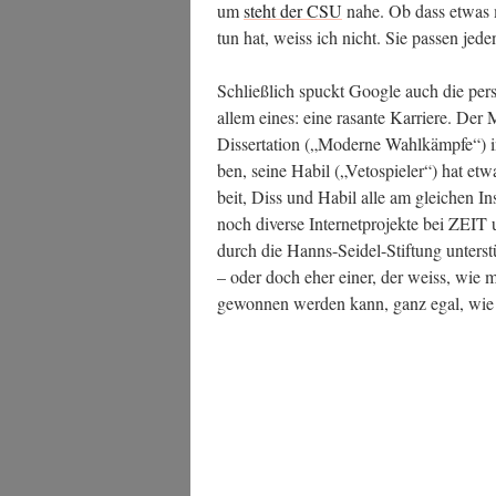
um
steht der CSU
nahe. Ob dass etwas mit
tun hat, weiss ich nicht. Sie pas­sen jed
Schließ­lich spuckt Goog­le auch die per­s
allem eines: eine rasan­te Kar­rie­re. Der 
Dis­ser­ta­ti­on („Moder­ne Wahl­kämp­fe“)
ben, sei­ne Habil („Veto­spie­ler“) hat et
beit, Diss und Habil alle am glei­chen Insti
noch diver­se Inter­net­pro­jek­te bei Z
durch die Hanns-Sei­del-Stif­tung unter­st
– oder doch eher einer, der weiss, wie mit
gewon­nen wer­den kann, ganz egal, wie g