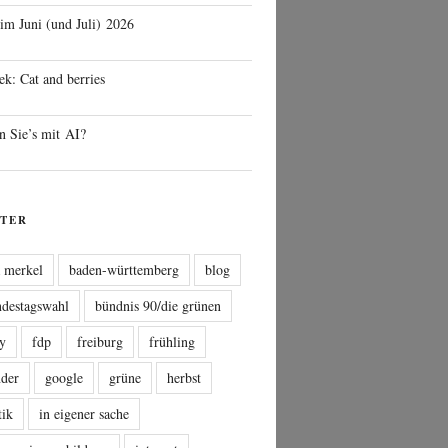
 im Juni (und Juli) 2026
ek: Cat and berries
n Sie’s mit AI?
TER
a merkel
baden-württemberg
blog
ndestagswahl
bündnis 90/die grünen
sy
fdp
freiburg
frühling
nder
google
grüne
herbst
tik
in eigener sache