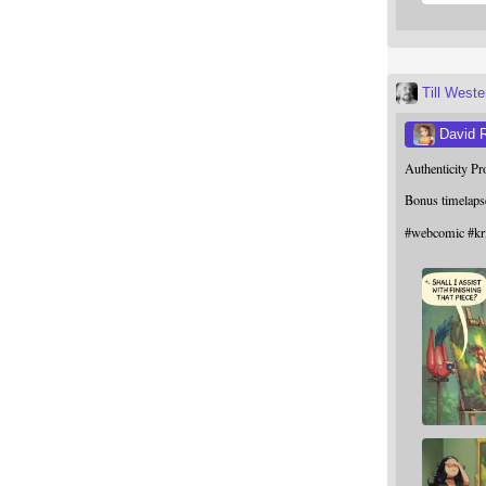
Till West
David 
Authenticity P
Bonus timelaps
#
webcomic
#
kr