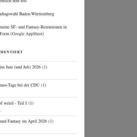
entlich sein soll
ndtagswahl Baden-Württemberg
 meine SF- und Fantasy-Rezensionen in
 Form
(Google AppSheet)
MMENTIERT
 im Juni (und Juli) 2026
(
1
)
d
haos-Tage bei der CDU
(
1
)
f weird - Teil I
(
1
)
..
 und Fantasy im April 2026
(
1
)