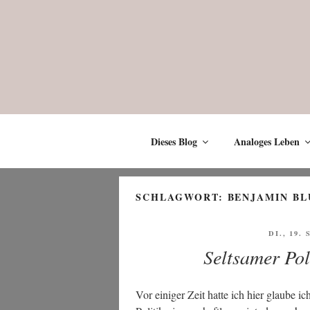
Zum
Inhalt
springen
Dieses Blog
Analoges Leben
SCHLAGWORT:
BENJAMIN B
VERÖFF
DI., 19.
AM
Seltsamer Pol
Vor eini­ger Zeit hat­te ich hier glau­be 