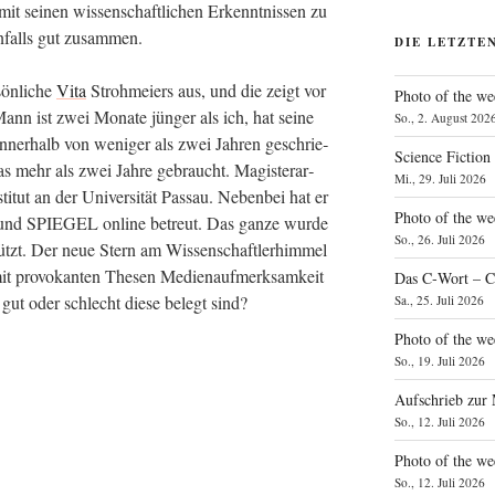
 sei­nen wis­sen­schaft­li­chen Erkennt­nis­sen zu
en­falls gut zusammen.
DIE LETZTE
ön­li­che
Vita
Stroh­mei­ers aus, und die zeigt vor
Photo of the we
Mann ist zwei Mona­te jün­ger als ich, hat sei­ne
So., 2. August 202
 inner­halb von weni­ger als zwei Jah­ren geschrie­
Science Fiction
was mehr als zwei Jah­re gebraucht. Magis­ter­ar­
Mi., 29. Juli 2026
­tut an der Uni­ver­si­tät Pas­sau. Neben­bei hat er
Photo of the we
EIT und SPIEGEL online betreut. Das gan­ze wur­de
So., 26. Juli 2026
ützt. Der neue Stern am Wis­sen­schaft­ler­him­mel
 pro­vo­kan­ten The­sen Medi­en­auf­merk­sam­keit
Das C‑Wort – C
ut oder schlecht die­se belegt sind?
Sa., 25. Juli 2026
Photo of the we
So., 19. Juli 2026
Aufschrieb zur
So., 12. Juli 2026
Photo of the w
So., 12. Juli 2026