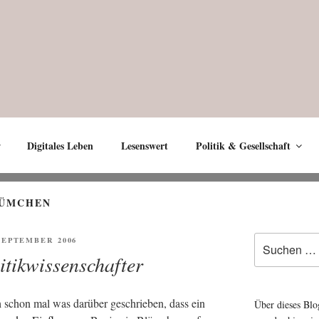
Digitales Leben
Lesenswert
Politik & Gesellschaft
LÜMCHEN
Suche
ENTLICHT
 SEPTEMBER 2006
nach:
itikwissenschafter
ich schon mal was dar­über geschrie­ben, dass ein
Über dieses Blo