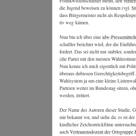
Poli­tik­wis­sen­schaft­ler meint, den
ver­her
die Jugend bewei­sen zu kön­nen (vgl.
St
dass Bür­ger­meis­ter nicht als Respekts­p
tiv weg kämen.
Nun bin ich über eine
idw-Pres­se­mit­tei­
schaft­ler berich­tet wird, der die Ein­füh
for­dert. Das sei nicht nur sta­bi­ler, son­
(die Par­tei mit den meis­ten Wäh­ler­stim­
Nun ken­ne ich mich eigent­lich mit Poli­ti
über­aus dubio­sen Gerech­tig­keits­be­grif
Wahl­sys­tem ja um eine klei­ne Lis­ten­w
Par­tei­en wei­ter im Bun­des­tag sit­zen,
wer­den, irritiert.
Der Name des Autoren die­ser Stu­die, G
mir bekannt vor, und sie­he da: es ist der 
kind­li­cher Zei­chen­trick­fil­me unter­su
auch
Ver­trau­ens­do­zent der Orts­grup­pe