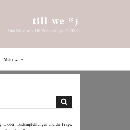
till we *)
Das Blog von Till Westermayer * 2002
Mehr …
Suchen
g ... oder: Textempfehlungen und die Frage,