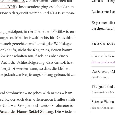
­ren­den Ein­fluss
von Ben­ja­min Blüm­chen auf
was das hier eig
u­die BPB
). Ins­be­son­de­re ging es dabei dar­um,
Rechner zur La
er­so­nen dar­ge­stellt wür­den und NGOs zu posi­
Experimentell:
durchsuchbarer
lung
gestol­pert, in der über einen Poli­tik­wis­sen­
­rung eines Mehr­heits­wahl­rechts für Deutsch­land
dern auch gerech­ter, weil sonst „der Wahl­sie­ger
FRISCH KO
men) häu­fig nicht die Regie­rung stel­len kann“.
k­wis­sen­schaf­ten aus, fin­de das aber einen
Science Fiction
f. Auch die Schluss­fol­ge­rung, dass ein sol­ches
Science Fiction un
ahl ergänzt wer­den kann, so dass die klei­nen
Das C-Wort - C
 ohne jedoch zur Regie­rungs­bil­dung gebraucht zu
Frank Hamm
The good kind o
erd Stroh­mei­er – no jokes with names – kam
Aufschrieb zur Me.
sel­be, der auch den ver­her­ren­den Ein­fluss früh­
Science Fiction
ch­te. Und was Goog­le noch weiss: Stroh­mei­er ist
Science Fiction im
 Pas­sau der Hanns-Sei­del-Stif­tung
. Die wie­der­