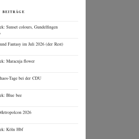
N BEITRÄGE
ek: Sunset colours, Gundelfingen
6
 und Fantasy im Juli 2026 (der Rest)
ek: Maracuja flower
haos-Tage bei der CDU
ek: Blue bee
 Metropolcon 2026
eek: Köln Hbf