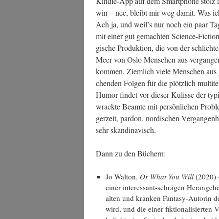
Kind­le-App auf dem Smart­phone stolz auf 
win – nee, bleibt mir weg damit. Was ic
Ach ja, und weil’s nur noch ein paar Ta
mit einer gut gemach­ten Sci­ence-Fic­tion
gi­sche Pro­duk­ti­on, die von der schlich­
Meer von Oslo Men­schen aus ver­gan­ge
kom­men. Ziem­lich vie­le Men­schen aus g
chen­den Fol­gen für die plötz­lich mul­ti­t
Humor fin­det vor die­ser Kulis­se der typi­
wrack­te Beam­te mit per­sön­li­chen Pro­b
ger­zeit, par­don, nor­di­schen Ver­gan­gen­
sehr skandinavisch.
Dann zu den Büchern:
Jo Walt­on,
Or What You Will
(2020) –
einer inter­es­sant-schrä­gen Her­an­ge
alten und kran­ken Fan­ta­sy-Autorin d
wird, und die einer fik­tio­na­li­sier­te