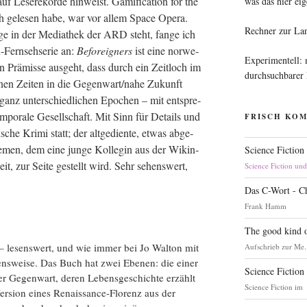
Lese­re­kor­de hin­weist. Gami­fi­ca­ti­on for the
was das hier eig
h gele­sen habe, war vor allem Space Ope­ra.
Rechner zur La
ge in der Media­thek der ARD steht, fan­ge ich
-Fern­seh­se­rie an:
Befor­eig­ners
ist eine nor­we­
Experimentell:
ten Prä­mis­se aus­geht, dass durch ein Zeit­loch im
durchsuchbarer
­nen Zei­ten in die Gegenwart/nahe Zukunft
anz unter­schied­li­chen Epo­chen – mit ent­spre­
em­po­ra­le Gesell­schaft. Mit Sinn für Details und
FRISCH KO
sche Kri­mi statt; der alt­ge­dien­te, etwas abge­
le­men, dem eine jun­ge Kol­le­gin aus der Wikin­
Science Fiction
heit, zur Sei­te gestellt wird. Sehr sehens­wert,
Science Fiction un
Das C-Wort - C
Frank Hamm
The good kind o
 lesens­wert, und wie immer bei Jo Walt­on mit
Aufschrieb zur Me.
­hens­wei­se. Das Buch hat zwei Ebe­nen: die einer
Science Fiction
er Gegen­wart, deren Lebens­ge­schich­te erzählt
Science Fiction im
n Ver­si­on eines Renais­sance-Flo­renz aus der