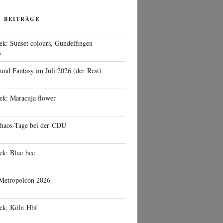
N BEITRÄGE
ek: Sunset colours, Gundelfingen
6
 und Fantasy im Juli 2026 (der Rest)
ek: Maracuja flower
haos-Tage bei der CDU
ek: Blue bee
 Metropolcon 2026
eek: Köln Hbf