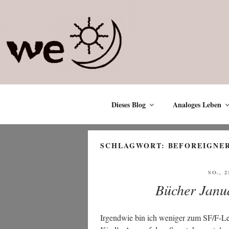
Zum
Inhalt
springen
Dieses Blog
Analoges Leben
SCHLAGWORT:
BEFOREIGNE
VERÖ
SO., 2
AM
Bücher Janua
Irgend­wie bin ich weni­ger zum SF/F‑L