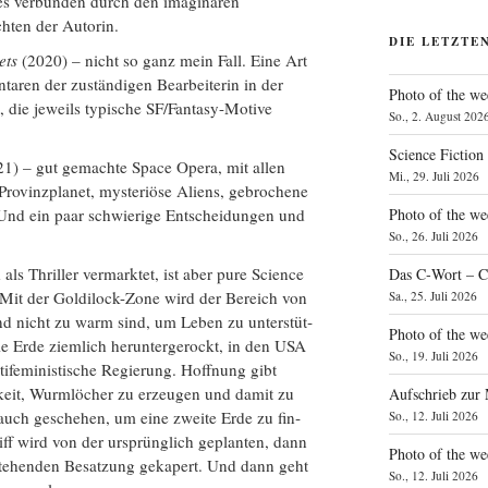
es ver­bun­den durch den ima­gi­nä­ren
­ten der Autorin.
DIE LETZTE
ets
(2020) – nicht so ganz mein Fall. Eine Art
­ta­ren der zustän­di­gen Bear­bei­te­rin in der
Photo of the we
, die jeweils typi­sche SF/­Fan­ta­sy-Moti­ve
So., 2. August 202
Science Fiction
1) – gut gemach­te Space Ope­ra, mit allen
Mi., 29. Juli 2026
ro­vinz­pla­net, mys­te­riö­se Ali­ens, gebro­che­ne
Photo of the we
d ein paar schwie­ri­ge Ent­schei­dun­gen und
So., 26. Juli 2026
ls Thril­ler ver­mark­tet, ist aber pure Sci­ence
Das C‑Wort – C
 Mit der Gol­di­lock-Zone wird der Bereich von
Sa., 25. Juli 2026
 und nicht zu warm sind, um Leben zu unter­stüt­
Photo of the we
e Erde ziem­lich her­un­ter­ge­rockt, in den USA
So., 19. Juli 2026
­fe­mi­nis­ti­sche Regie­rung. Hoff­nung gibt
­keit, Wurm­lö­cher zu erzeu­gen und damit zu
Aufschrieb zur
l auch gesche­hen, um eine zwei­te Erde zu fin­
So., 12. Juli 2026
hiff wird von der ursprüng­lich geplan­ten, dann
Photo of the w
estehen­den Besat­zung geka­pert. Und dann geht
So., 12. Juli 2026