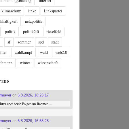
che meinungsbildung
internet
klimaschutz
linke
Linkspartei
hhaltigkeit
netzpolitik
politik
politik2.0
rieselfeld
n
sf
sommer
spd
stadt
itter
wahlkampf
wald
web2.0
tschmann
winter
wissenschaft
FEED
ermayer
on
6.8.2026, 18:23:17
ttel über beide Folgen im Rahmen ...
ermayer
on
6.8.2026, 16:58:28