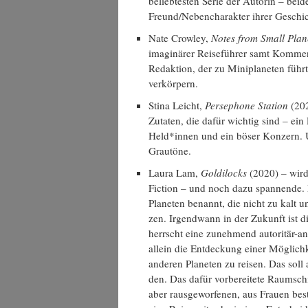
belieb­tes­ten Serie der Autorin – bei­d
Freund/Nebencharakter ihrer Geschich
Nate Crow­ley,
Notes from Small Pla­n
ima­gi­nä­rer Rei­se­füh­rer samt Kom­men
Redak­ti­on, der zu Mini­pla­ne­ten führt
verkörpern.
Sti­na Leicht,
Per­se­pho­ne Sta­ti­on
(202
Zuta­ten, die dafür wich­tig sind – ein P
Held*innen und ein böser Kon­zern. Un
Grautöne.
Lau­ra Lam,
Gol­di­locks
(2020) – wird a
Fic­tion – und noch dazu span­nen­de.
Pla­ne­ten benannt, die nicht zu kalt
zen. Irgend­wann in der Zukunft ist di
herrscht eine zuneh­mend auto­ri­tär-anti
allein die Ent­de­ckung einer Mög­lich
ande­ren Pla­ne­ten zu rei­sen. Das sol
den. Das dafür vor­be­rei­te­te Raum­sc
aber raus­ge­wor­fe­nen, aus Frau­en b