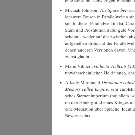
eine Rei­se mit schwie­ri­gen Ent­schei­
Micai­ah John­son,
The Space bet­wee
lens­wert. Rei­sen in Par­al­lel­wel­ten 
son in die­ser Par­al­lel­welt tot ist. C
Slum und Pro­sti­tu­ti­on dafür gute Vor­
scheint – weder auf der zwi­schen abge­
auf­ge­teil­ten Erde, auf der Par­al­lel­w
de­nen ande­ren Ver­sio­nen davon. Und
zuerst glaubt …
Marie Vib­bert,
Galac­tic Hell­cats
(202
unwahr­schein­li­chen Held*innen, eher
Arka­dy Mar­ti­ne,
A Deso­la­ti­on cal­l
Memo­ry cal­led Empire
, sehr emp­feh­
sches Ster­nen­im­pe­ri­um (mit allem, w
on den Hin­ter­grund eines Krie­ges mit 
eine Media­ti­on über Spra­che, Iden­ti­t
Bewusstseins.