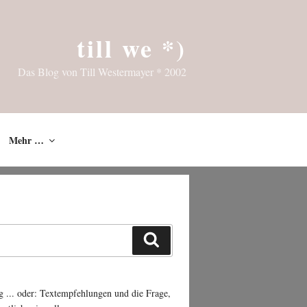
till we *)
Das Blog von Till Westermayer * 2002
Mehr …
Suchen
g ... oder: Textempfehlungen und die Frage,