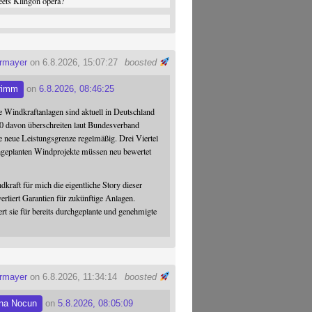
ets Klingon opera?
ermayer
on 6.8.2026, 15:07:27
boosted
rimm
on
6.8.2026, 08:46:25
 Windkraftanlagen sind aktuell in Deutschland
0 davon überschreiten laut Bundesverband
 neue Leistungsgrenze regelmäßig. Drei Viertel
hgeplanten Windprojekte müssen neu bewertet
dkraft für mich die eigentliche Story dieser
verliert Garantien für zukünftige Anlagen.
ert sie für bereits durchgeplante und genehmigte
ermayer
on 6.8.2026, 11:34:14
boosted
na Nocun
on
5.8.2026, 08:05:09