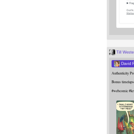
Till West
David 
Authenticity P
Bonus timelaps
#
webcomic
#
kr