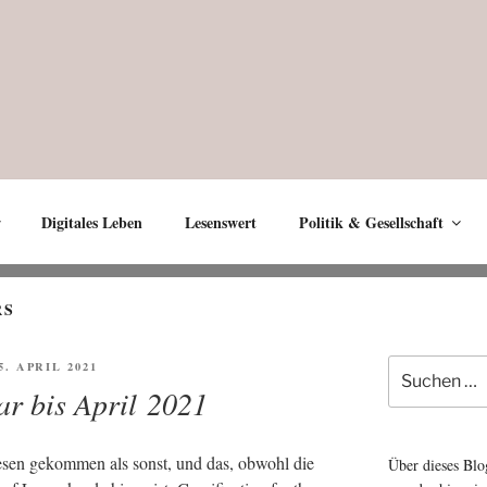
Digitales Leben
Lesenswert
Politik & Gesellschaft
RS
Suche
FFENTLICHT
5. APRIL 2021
nach:
r bis April 2021
esen gekom­men als sonst, und das, obwohl die
Über dieses Blo