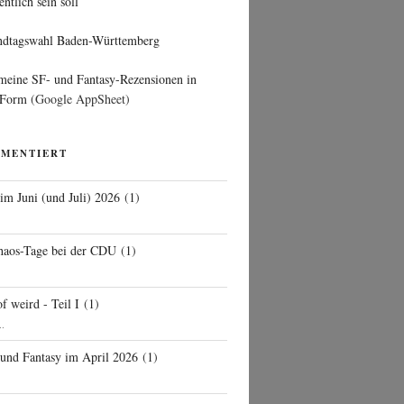
entlich sein soll
ndtagswahl Baden-Württemberg
 meine SF- und Fantasy-Rezensionen in
 Form
(Google AppSheet)
MMENTIERT
 im Juni (und Juli) 2026
(
1
)
d
haos-Tage bei der CDU
(
1
)
f weird - Teil I
(
1
)
..
 und Fantasy im April 2026
(
1
)