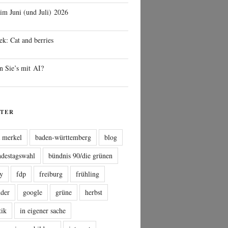
 im Juni (und Juli) 2026
ek: Cat and berries
n Sie’s mit AI?
TER
a merkel
baden-württemberg
blog
ndestagswahl
bündnis 90/die grünen
sy
fdp
freiburg
frühling
nder
google
grüne
herbst
tik
in eigener sache