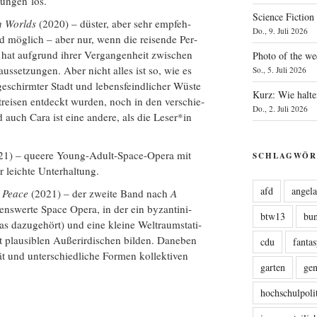
dun­gen los.
Science Fiction
n Worlds
(2020) – düs­ter, aber sehr emp­feh­
Do., 9. Juli 2026
sind mög­lich – aber nur, wenn die rei­sen­de Per­
ara hat auf­grund ihrer Ver­gan­gen­heit zwi­schen
Photo of the we
aus­set­zun­gen. Aber nicht alles ist so, wie es
So., 5. Juli 2026
schirm­ter Stadt und lebens­feind­li­cher Wüs­te
Kurz: Wie halte
elt­rei­sen ent­deckt wur­den, noch in den ver­schie­
Do., 2. Juli 2026
 auch Cara ist eine ande­re, als die Leser*in
1) – que­e­re Young-Adult-Space-Ope­ra mit
SCHLAGWÖR
 leich­te Unterhaltung.
afd
angel
ed Peace
(2021) – der zwei­te Band nach
A
lens­wer­te Space Ope­ra, in der ein byzan­ti­ni­
btw13
bu
as dazu­ge­hört) und eine klei­ne Welt­raum­sta­ti­
plau­si­blen Außer­ir­di­schen bil­den. Dane­ben
cdu
fanta
ät und unter­schied­li­che For­men kol­lek­ti­ven
garten
ge
hochschulpoli