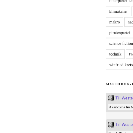
innerparteili
klimakrise
makro
nac
piratenpartei
science fictio
technik
tw
winfried kre
MASTODON-
Till West
@
kaibojens
Im Mi
Till West