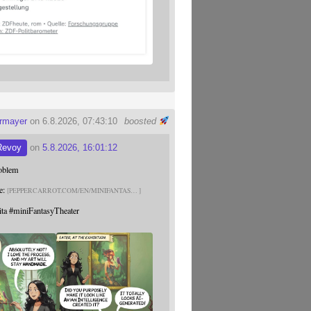
ermayer
on 6.8.2026, 07:43:10
boosted
Revoy
on
5.8.2026, 16:01:12
roblem
e:
PEPPERCARROT.COM/EN/MINIFANTAS
ita
#
miniFantasyTheater