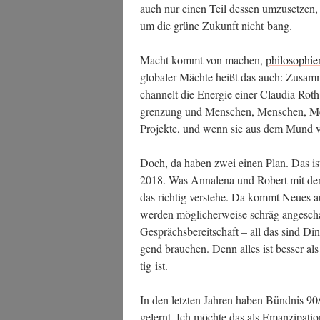
auch nur einen Teil des­sen umzu­set­zen
um die grü­ne Zukunft nicht bang.
Macht kommt von machen,
phi­lo­so­phi
glo­ba­ler Mäch­te heißt das auch: Zusam­
chan­nelt die Ener­gie einer Clau­dia Ro
gren­zung und Men­schen, Men­schen, Me
Pro­jek­te, und wenn sie aus dem Mund
Doch, da haben zwei einen Plan. Das ist
2018. Was Anna­le­na und Robert mit der P
das rich­tig ver­ste­he. Da kommt Neu­es 
wer­den mög­li­cher­wei­se schräg ange­sc
Gesprächs­be­reit­schaft – all das sind Di
gend brau­chen. Denn alles ist bes­ser als 
tig ist.
In den letz­ten Jah­ren haben Bünd­nis 90
gelernt. Ich möch­te das als Eman­zi­pa­ti­