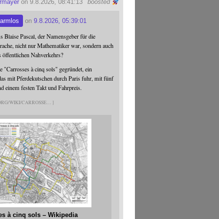
ermayer
on 9.8.2026, 08:41:13
boosted
armlos
on
9.8.2026, 05:39:01
ss Blaise Pascal, der Namensgeber für die
ache, nicht nur Mathematiker war, sondern auch
s öffentlichen Nahverkehrs?
 "Carrosses à cinq sols" gegründet, ein
s mit Pferdekutschen durch Paris fuhr, mit fünf
nd einem festen Takt und Fahrpreis.
.ORG/WIKI/CARROSSE
es à cinq sols – Wikipedia