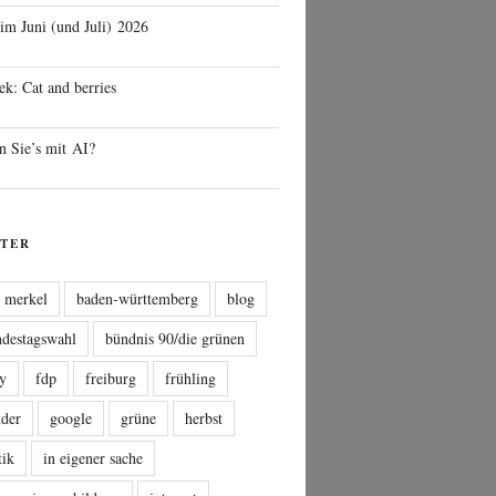
 im Juni (und Juli) 2026
ek: Cat and berries
n Sie’s mit AI?
TER
a merkel
baden-württemberg
blog
ndestagswahl
bündnis 90/die grünen
sy
fdp
freiburg
frühling
nder
google
grüne
herbst
tik
in eigener sache