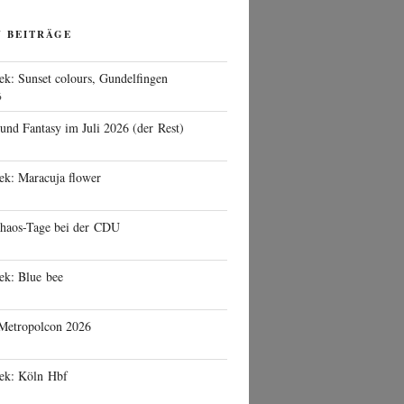
N BEITRÄGE
ek: Sunset colours, Gundelfingen
6
 und Fantasy im Juli 2026 (der Rest)
ek: Maracuja flower
haos-Tage bei der CDU
ek: Blue bee
 Metropolcon 2026
eek: Köln Hbf