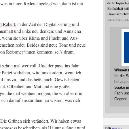
, was in ihren Reden ange­legt war, dann ist mir
deutschsprachi
Einfachheit halb
Unwissenschaftl
ZEIT.DE/FEUILL
ert Robert
; in der Zeit der Digi­ta­li­sie­rung und
men­halt und links neu den­ken; und Anna­le­na
th, wenn sie über Kli­ma und Flucht und Aus­
n­schen redet. Bei­des sind neue Töne und neue
 von Reformer*innen kom­men, sei’s drum.
 schon mal wert­voll. Und der passt ins Jahr
Wissens
ar­tei vor­ha­ben, wird uns for­dern, wenn ich
Ist die 
auf uns zu, und das heißt auch: Gewiss­hei­ten
behaupte
haut. Offen­heit und Mut und eine gro­ße
Saake in
n­ge, die mal weh­tu­en mögen, die wir aber drin­
Fach und
Gegner.
sich dar­auf aus­zu­ru­hen, zu wis­sen, was rich­
/Die Grü­nen sich ver­än­dert. Wir haben etwas
ons­pro­zess beschrei­ben, als Häu­tung. Streit wird