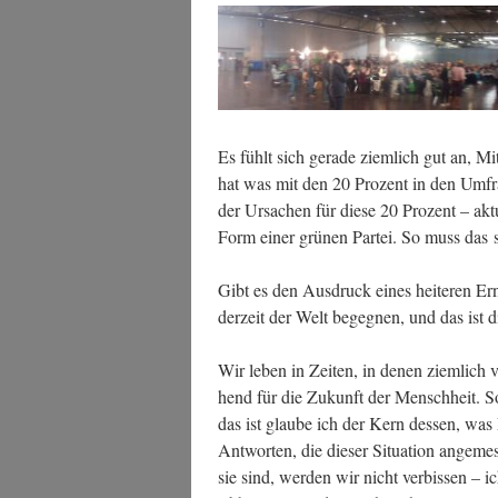
Es fühlt sich gera­de ziem­lich gut an, M
hat was mit den 20 Pro­zent in den Umfra
der Ursa­chen für die­se 20 Pro­zent – aktu
Form einer grü­nen Par­tei. So muss das 
Gibt es den Aus­druck eines hei­te­ren Er
der­zeit der Welt begeg­nen, und das ist d
Wir leben in Zei­ten, in denen ziem­lich v
hend für die Zukunft der Mensch­heit. So
das ist glau­be ich der Kern des­sen, wa
Ant­wor­ten, die die­ser Situa­ti­on ange­
sie sind, wer­den wir nicht ver­bis­sen –