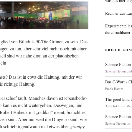
was das hier eig
Rechner zur La
Experimentell:
durchsuchbarer
it­glied von Bünd­nis 90/Die Grü­nen zu sein. Das
­gen zu tun, aber sehr viel mehr noch mit einer
FRISCH KO
­ell sind wir nahe dran an der pla­to­ni­schen
sein!
Science Fiction
Science Fiction un
nsts? Das ist in etwa die Hal­tung, mit der wir
Das C-Wort - C
ie rich­ti­ge Haltung.
Frank Hamm
iel schief läuft. Man­ches davon ist lebens­be­dro­
The good kind o
 kann es nicht wei­ter­ge­hen. Des­we­gen, und
Aufschrieb zur Me.
s Robert Habeck mit „radi­kal“ meint, braucht es
Science Fiction
mes­sen sind. Aber nur weil die Din­ge so sind, wie
Science Fiction im
 ich schrieb irgend­wann mal etwas über
grum­py