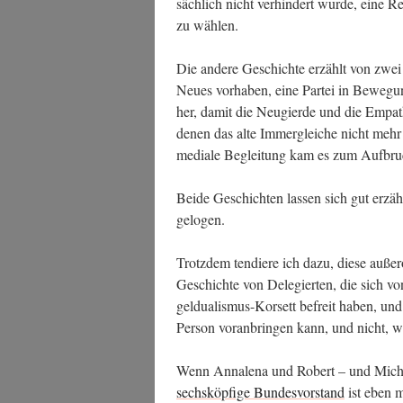
säch­lich nicht ver­hin­dert wur­de, eine 
zu wählen.
Die ande­re Geschich­te erzählt von zwei
Neu­es vor­ha­ben, eine Par­tei in Bewe­gu
her, damit die Neu­gier­de und die Empa­th
denen das alte Immer­glei­che nicht mehr 
media­le Beglei­tung kam es zum Aufbru
Bei­de Geschich­ten las­sen sich gut erzä
gelogen.
Trotz­dem ten­die­re ich dazu, die­se außer
Geschich­te von Dele­gier­ten, die sich vo
gel­dua­lis­mus-Kor­sett befreit haben, un
Per­son vor­an­brin­gen kann, und nicht, we
Wenn Anna­le­na und Robert – und Micha, 
sechs­köp­fi­ge Bun­des­vor­stand
ist eben m