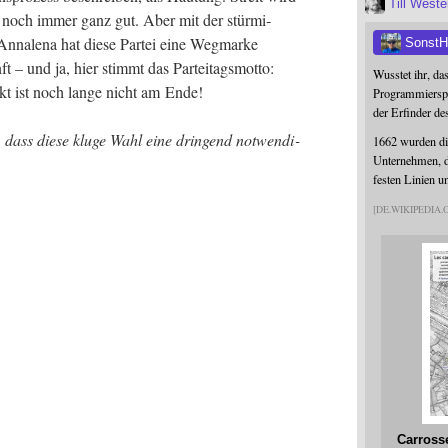
Till West
r noch immer ganz gut. Aber mit der stür­mi­
na­le­na hat die­se Par­tei eine Weg­mar­ke
SonstH
 – und ja, hier stimmt das Par­tei­tags­mot­to:
Wusstet ihr, da
ekt ist noch lan­ge nicht am Ende!
Programmierspr
der Erfinder de
dass die­se klu­ge Wahl eine drin­gend not­wen­di­
1662 wurden die
Unternehmen, da
festen Linien u
DE.WIKIPEDIA
Carross