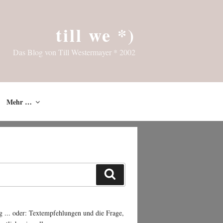
till we *)
Das Blog von Till Westermayer * 2002
Mehr …
Suchen
g ... oder: Textempfehlungen und die Frage,