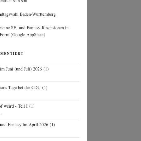
entlich sein soll
ndtagswahl Baden-Württemberg
 meine SF- und Fantasy-Rezensionen in
 Form
(Google AppSheet)
MMENTIERT
 im Juni (und Juli) 2026
(
1
)
d
haos-Tage bei der CDU
(
1
)
f weird - Teil I
(
1
)
..
 und Fantasy im April 2026
(
1
)