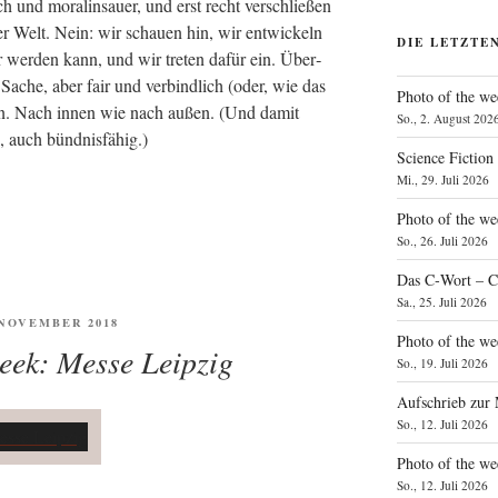
ch und mora­lin­sauer, und erst recht ver­schlie­ßen
 Welt. Nein: wir schau­en hin, wir ent­wi­ckeln
DIE LETZTE
er wer­den kann, und wir tre­ten dafür ein. Über­
 Sache, aber fair und ver­bind­lich (oder, wie das
Photo of the we
on. Nach innen wie nach außen. (Und damit
So., 2. August 202
, auch bündnisfähig.)
Science Fiction
Mi., 29. Juli 2026
Photo of the we
So., 26. Juli 2026
Das C‑Wort – C
Sa., 25. Juli 2026
ENTLICHT
. NOVEMBER 2018
Photo of the we
eek: Messe Leipzig
So., 19. Juli 2026
Aufschrieb zur
So., 12. Juli 2026
Photo of the w
So., 12. Juli 2026