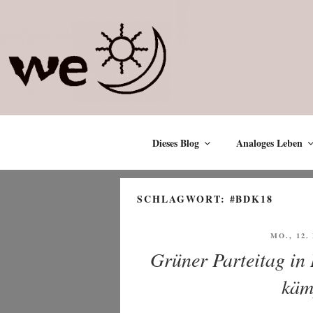
Zum
Inhalt
springen
Dieses Blog
Analoges Leben
SCHLAGWORT:
#BDK18
VERÖFF
MO., 12
AM
Grüner Parteitag in
käm