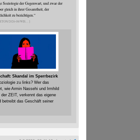
ge Soziologie der Gegenwart, und zwar der
er gleich in ihrer Gesamtheit, der
ichkeit zu bezichtigen.“
ETON/2026-08/WIS
chaft: Skandal im Sperrbezirk
Soziologie zu links? Wer das
t, wie Armin Nassehi und Irmhild
 der ZEIT, verkennt das eigene
 betreibt das Geschäft seiner