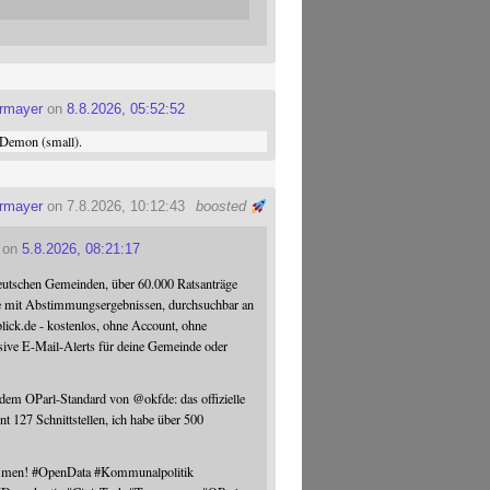
ermayer
on
8.8.2026, 05:52:52
Demon (small).
ermayer
on 7.8.2026, 10:12:43
boosted
on
5.8.2026, 08:21:17
eutschen Gemeinden, über 60.000 Ratsanträge
e mit Abstimmungsergebnissen, durchsuchbar an
blick.de - kostenlos, ohne Account, ohne
sive E-Mail-Alerts für deine Gemeinde oder
 dem OParl-Standard von
@
okfde
: das offizielle
nt 127 Schnittstellen, ich habe über 500
ommen!
#
OpenData
#
Kommunalpolitik