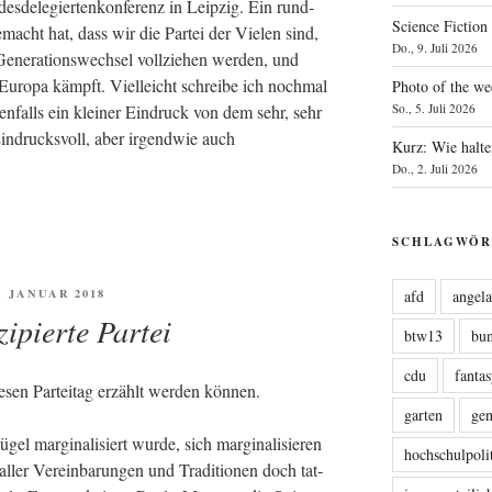
s­de­le­gier­ten­kon­fe­renz in Leip­zig. Ein rund­
Science Fiction
gemacht hat, dass wir die Par­tei der Vie­len sind,
Do., 9. Juli 2026
Gene­ra­ti­ons­wech­sel voll­zie­hen wer­den, und
Euro­pa kämpft. Viel­leicht schrei­be ich noch­mal
Photo of the we
­falls ein klei­ner Ein­druck von dem sehr, sehr
So., 5. Juli 2026
. Ein­drucks­voll, aber irgend­wie auch
Kurz: Wie halte
Do., 2. Juli 2026
SCHLAGWÖR
FENTLICHT
7. JANUAR 2018
afd
angel
ipierte Partei
btw13
bu
cdu
fanta
e­sen Par­tei­tag erzählt wer­den können.
garten
ge
l mar­gi­na­li­siert wur­de, sich mar­gi­na­li­sie­ren
hochschulpoli
ller Ver­ein­ba­run­gen und Tra­di­tio­nen doch tat­