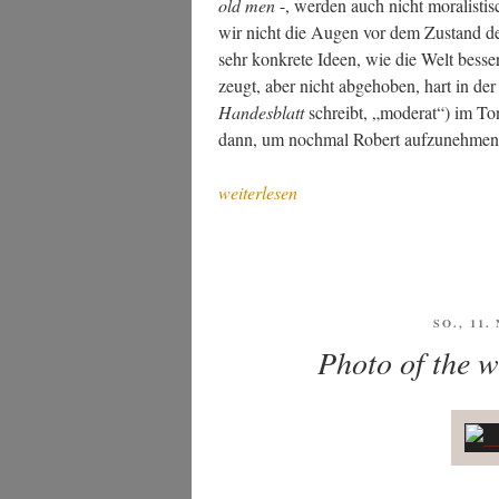
old men
-, wer­den auch nicht mora­lis­tis
wir nicht die Augen vor dem Zustand der
sehr kon­kre­te Ideen, wie die Welt bes­s
zeugt, aber nicht abge­ho­ben, hart in der
Han­des­blatt
schreibt, „mode­rat“) im T
dann, um noch­mal Robert auf­zu­neh­men
„Grü­
weiterlesen
ner
Par­
tei­
tag
in
VERÖFF
SO., 11
AM
Leip­
Photo of the w
zig:
Euro­
pa
–
dar­