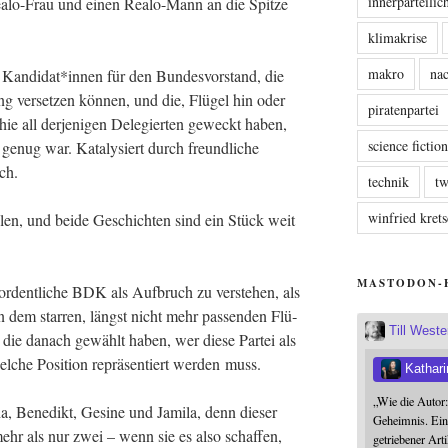
innerparteili
Rea­lo-Frau und einen Rea­lo-Mann an die Spit­ze
klimakrise
makro
nac
 Kandidat*innen für den Bun­des­vor­stand, die
ng ver­set­zen kön­nen, und die, Flü­gel hin oder
piratenpartei
ie all der­je­ni­gen Dele­gier­ten geweckt haben,
science fictio
genug war. Kata­ly­siert durch freund­li­che
ch.
technik
tw
winfried kre
h­len, und bei­de Geschich­ten sind ein Stück weit
MASTODON-
­or­dent­li­che BDK als Auf­bruch zu ver­ste­hen, als
n dem star­ren, längst nicht mehr pas­sen­den Flü­
Till West
d die danach gewählt haben, wer die­se Par­tei als
l­che Posi­ti­on reprä­sen­tiert wer­den muss.
Kathari
„Wie die Autor
Bene­dikt, Gesi­ne und Jami­la, denn die­ser
Geheimnis. Ein
ehr als nur zwei – wenn sie es also schaf­fen,
getriebener Art