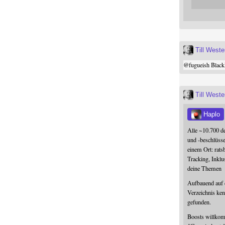
Till West
@
fugueish
Black
Till West
Haplo
Alle ~10.700 d
und -beschlüss
einem Ort: rats
Tracking, Inklu
deine Themen
Aufbauend auf
Verzeichnis ken
gefunden.
Boosts willk