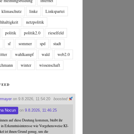
che meinungsbildung
internet
klimaschutz
linke
Linkspartei
hhaltigkeit
netzpolitik
politik
politik2.0
rieselfeld
n
sf
sommer
spd
stadt
itter
wahlkampf
wald
web2.0
tschmann
winter
wissenschaft
FEED
ermayer
on 9.8.2026, 11:54:20
boosted
na Nocun
on
9.8.2026, 11:46:25
:innen auf diese Deutung kommen, bleibt ihr
 in Erkenntnisinteresse wie Vorgehensweise KI-
ikel ist ihnen Grund genug, um die