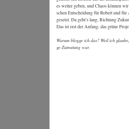
es wei­ter geben, und Cha­os kön­nen wi
schen Ent­schei­dung für Robert und für An
gesetzt. Da geht’s lang, Rich­tung Zukunft
Das ist erst der Anfang, das grü­ne Pro­j
War­um blog­ge ich das? Weil ich glau­be, 
ge Zumu­tung war.