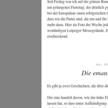
Seit Frei­tag war ich auf der grü­nen Bun­de
um
um gelun­ge­ner Par­tei­tag, der deut­lich 
kämp­
bei der Euro­pa­lis­te einen erfolg­rei­chen 
fen
dass wir die Par­tei sind, die um und für 
wir“
mehr dazu. Hier als Foto der Woche jeden
weit­läu­fi­gen Leip­zi­ger Mes­se­ge­län­de
erschreckend.
VERÖF
SA., 2
AM
Die emanz
Es gibt ja zwei Geschich­ten, die über di
Die eine han­delt davon, wie der lin­ke Flü­ge
las­sen hat, so dass unter Auf­kün­di­gung a