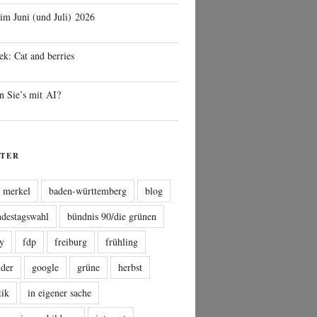
 im Juni (und Juli) 2026
ek: Cat and berries
n Sie’s mit AI?
TER
a merkel
baden-württemberg
blog
ndestagswahl
bündnis 90/die grünen
sy
fdp
freiburg
frühling
nder
google
grüne
herbst
tik
in eigener sache