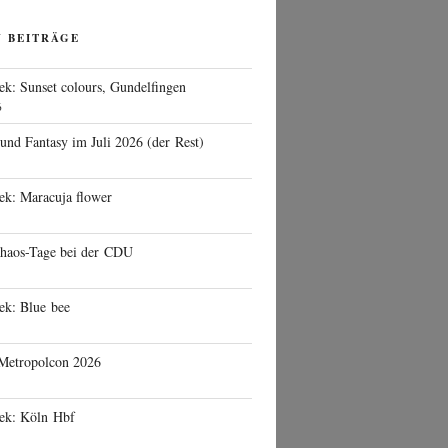
N BEITRÄGE
ek: Sunset colours, Gundelfingen
6
 und Fantasy im Juli 2026 (der Rest)
ek: Maracuja flower
haos-Tage bei der CDU
ek: Blue bee
 Metropolcon 2026
eek: Köln Hbf