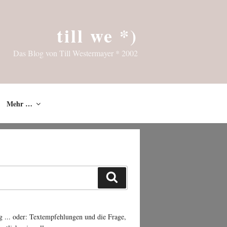
till we *)
Das Blog von Till Westermayer * 2002
Mehr …
Suchen
g ... oder: Textempfehlungen und die Frage,