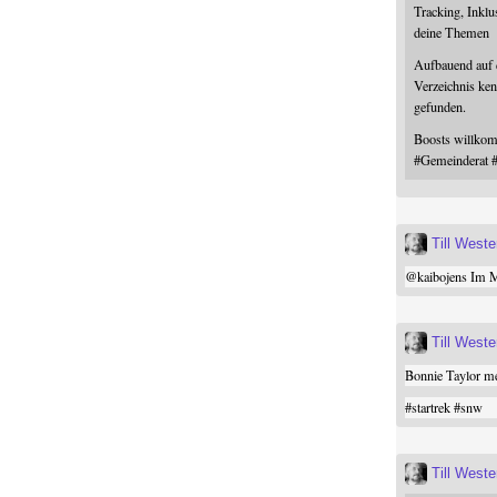
Tracking, Inklu
deine Themen
Aufbauend auf
Verzeichnis ken
gefunden.
Boosts willk
#
Gemeinderat
Till West
@
kaibojens
Im Mi
Till West
Bonnie Taylor me
#
startrek
#
snw
Till West