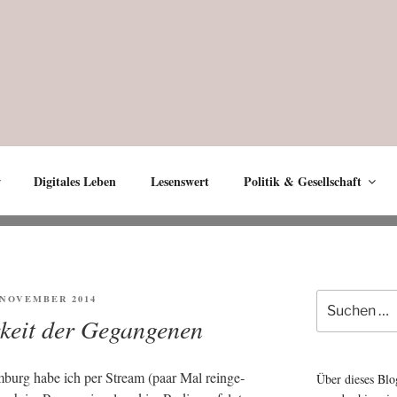
Digitales Leben
Lesenswert
Politik & Gesellschaft
Suche
ENTLICHT
. NOVEMBER 2014
nach:
rkeit der Gegangenen
Ham­burg habe ich per Stream (paar Mal rein­ge­
Über dieses Blo