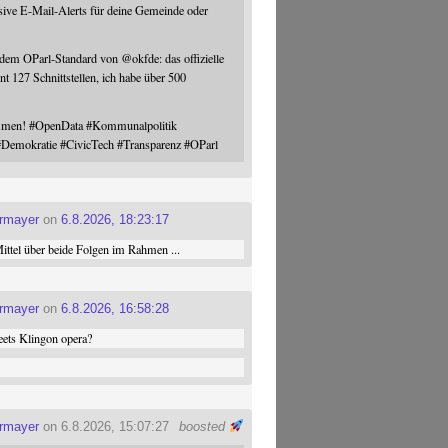
sive E-Mail-Alerts für deine Gemeinde oder
 dem OParl-Standard von
@
okfde
: das offizielle
nt 127 Schnittstellen, ich habe über 500
ommen!
#
OpenData
#
Kommunalpolitik
#
Demokratie
#
CivicTech
#
Transparenz
#
OParl
ermayer
on
6.8.2026, 18:23:17
ttel über beide Folgen im Rahmen ...
ermayer
on
6.8.2026, 16:58:28
ets Klingon opera?
ermayer
on 6.8.2026, 15:07:27
boosted