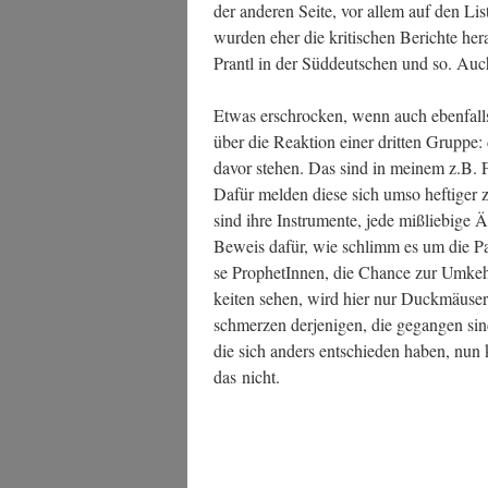
der ande­ren Sei­te, vor allem auf den Li
wur­den eher die kri­ti­schen Berich­te her
Prantl in der Süd­deut­schen und so. Auc
Etwas erschro­cken, wenn auch eben­falls 
über die Reak­ti­on einer drit­ten Grup­pe: 
davor ste­hen. Das sind in mei­nem z.B. F
Dafür mel­den die­se sich umso hef­ti­ger
sind ihre Instru­men­te, jede miß­li­e­bi­ge Ä
Beweis dafür, wie schlimm es um die Par­
se Pro­phe­tIn­nen, die Chan­ce zur Umk
kei­ten sehen, wird hier nur Duck­mäu­ser­
schmer­zen der­je­ni­gen, die gegan­gen 
die sich anders ent­schie­den haben, nun ke
das nicht.