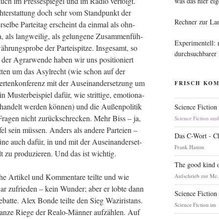
uch im Pres­se­spie­gel und im Radio ver­folgt.
was das hier eig
icht­erstat­tung doch sehr vom Stand­punkt der
Rechner zur La
r­sel­be Par­tei­tag erscheint da ein­mal als ohn­
als lang­wei­lig, als gelun­ge­ne Zusam­men­füh­
Experimentell:
h­rungs­pro­be der Par­tei­spit­ze. Ins­ge­samt, so
durchsuchbarer
t der Agrar­wen­de haben wir uns posi­tio­niert
t­ten um das Asyl­recht (wie schon auf der
er­ten­kon­fe­renz mit der Aus­ein­an­der­set­zung um
FRISCH KO
Mus­ter­bei­spiel dafür, wie strit­ti­ge, emo­tio­na­
an­delt wer­den kön­nen) und die Außen­po­li­tik
Science Fiction
Fra­gen nicht zurück­schre­cken. Mehr Biss – ja,
Science Fiction un
 sein müs­sen. Anders als ande­re Par­tei­en –
Das C-Wort - C
­ne auch dafür, in und mit der Aus­ein­an­der­set­
Frank Hamm
 zu pro­du­zie­ren. Und das ist wichtig.
The good kind o
­che Arti­kel und Kom­men­ta­re teil­te und wie
Aufschrieb zur Me.
ar zufrie­den – kein Wun­der; aber er lob­te dann
Science Fiction
 Debat­te. Alex Bonde teil­te den Sieg Wazi­ristans.
Science Fiction im
an­ze Rie­ge der Rea­lo-Män­ner auf­zäh­len. Auf