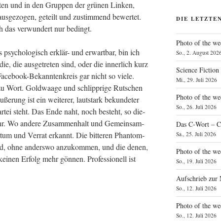
s­ten und in den Grup­pen der grü­nen Lin­ken,
­aus­ge­zo­gen, geteilt und zustim­mend bewer­tet.
DIE LETZTE
h das ver­wun­dert nur bedingt.
Photo of the we
psy­cho­lo­gisch erklär- und erwart­bar, bin ich
So., 2. August 202
die, die aus­ge­tre­ten sind, oder die inner­lich kurz
Science Fiction
ace­book-Bekann­ten­kreis gar nicht so vie­le.
Mi., 29. Juli 2026
 zu Wort. Gold­waa­ge und schlipp­ri­ge Rut­schen
Photo of the we
uße­rung ist ein wei­te­rer, laut­stark bekun­de­ter
So., 26. Juli 2026
tei steht. Das Ende naht, noch besteht, so die­
ehr. Wo ande­re Zusam­men­halt und Gemein­sam­
Das C‑Wort – C
tum und Ver­rat erkannt. Die bit­te­ren Phan­tom­
Sa., 25. Juli 2026
sind, ohne anders­wo anzu­kom­men, und die denen,
Photo of the we
i­nen Erfolg mehr gön­nen. Pro­fes­sio­nell ist
So., 19. Juli 2026
Aufschrieb zur
So., 12. Juli 2026
Photo of the w
So., 12. Juli 2026