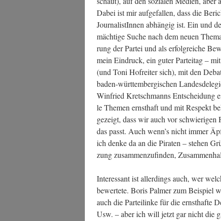
schaut), auf den sozia­len Medi­en, aber a
Dabei ist mir auf­ge­fal­len, dass die Ber
Jour­na­lis­tIn­nen abhän­gig ist. Ein und de
mäch­ti­ge Suche nach dem neu­en The­ma, 
rung der Par­tei und als erfolg­rei­che Bewä
mein Ein­druck, ein guter Par­tei­tag – mi
(und Toni Hof­rei­ter sich), mit den Deba
baden-würt­tem­ber­gi­schen Lan­des­de­le­gi
Win­fried Kret­sch­manns Ent­schei­dung ein 
le The­men ernst­haft und mit Respekt beh
gezeigt, dass wir auch vor schwie­ri­gen 
das passt. Auch wenn’s nicht immer Äpfel
ich den­ke da an die Pira­ten – ste­hen Grü
zung zusam­men­zu­fin­den, Zusam­men­halt
Inter­es­sant ist aller­dings auch, wer wel
bewer­te­te. Boris Pal­mer zum Bei­spiel w
auch die Par­tei­lin­ke für die ernst­haf­te
Usw. – aber ich will jetzt gar nicht die g