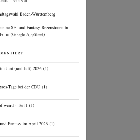
entlich sein soll
ndtagswahl Baden-Württemberg
 meine SF- und Fantasy-Rezensionen in
 Form
(Google AppSheet)
MMENTIERT
 im Juni (und Juli) 2026
(
1
)
d
haos-Tage bei der CDU
(
1
)
f weird - Teil I
(
1
)
..
 und Fantasy im April 2026
(
1
)