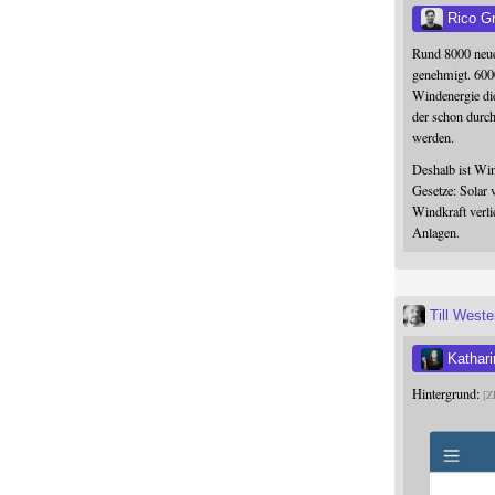
Rico G
Rund 8000 neue
genehmigt. 600
Windenergie die
der schon durc
werden.
Deshalb ist Win
Gesetze: Solar 
Windkraft verli
Anlagen.
Till West
Kathari
Hintergrund:
Z