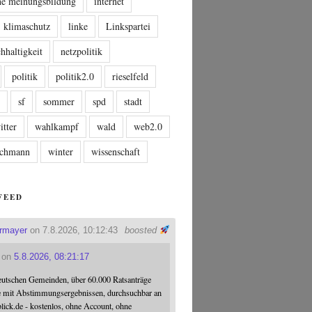
che meinungsbildung
internet
klimaschutz
linke
Linkspartei
hhaltigkeit
netzpolitik
politik
politik2.0
rieselfeld
n
sf
sommer
spd
stadt
itter
wahlkampf
wald
web2.0
tschmann
winter
wissenschaft
FEED
ermayer
on 7.8.2026, 10:12:43
boosted
on
5.8.2026, 08:21:17
eutschen Gemeinden, über 60.000 Ratsanträge
e mit Abstimmungsergebnissen, durchsuchbar an
blick.de - kostenlos, ohne Account, ohne