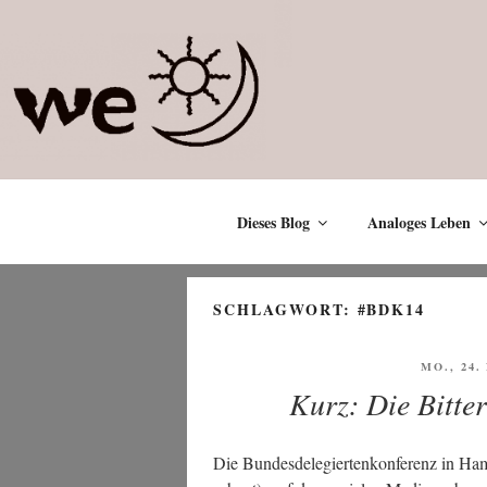
Zum
Inhalt
springen
Dieses Blog
Analoges Leben
SCHLAGWORT:
#BDK14
VERÖFF
MO., 24
AM
Kurz: Die Bitte
Die Bun­des­de­le­gier­ten­kon­fe­renz in 