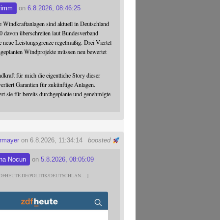
rimm
on
6.8.2026, 08:46:25
 Windkraftanlagen sind aktuell in Deutschland
0 davon überschreiten laut Bundesverband
 neue Leistungsgrenze regelmäßig. Drei Viertel
hgeplanten Windprojekte müssen neu bewertet
dkraft für mich die eigentliche Story dieser
verliert Garantien für zukünftige Anlagen.
ert sie für bereits durchgeplante und genehmigte
ermayer
on 6.8.2026, 11:34:14
boosted
na Nocun
on
5.8.2026, 08:05:09
DFHEUTE.DE/POLITIK/DEUTSCHLAN