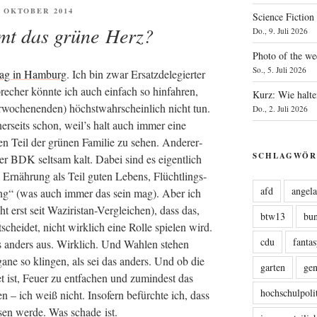
ENTLICHT
. OKTOBER 2014
Science Fiction
mt das grüne Herz?
Do., 9. Juli 2026
Photo of the we
So., 5. Juli 2026
i­tag in Ham­burg
. Ich bin zwar Ersatz­de­le­gier­ter
­cher könn­te ich auch ein­fach so hin­fah­ren,
Kurz: Wie halte
­wo­chen­en­den) höchst­wahr­schein­lich nicht tun.
Do., 2. Juli 2026
ner­seits schon, weil’s halt auch immer eine
chen Teil der grü­nen Fami­lie zu sehen. Ande­rer­
SCHLAGWÖR
ser BDK selt­sam kalt. Dabei sind es eigent­lich
te, Ernäh­rung als Teil guten Lebens, Flücht­lings­
afd
angel
rd­nung“ (was auch immer das sein mag). Aber ich
erst seit Wazi­ristan-Ver­glei­chen), dass das,
btw13
bu
­schei­det, nicht wirk­lich eine Rol­le spie­len wird.
cdu
fanta
ls anders aus. Wirk­lich. Und Wah­len ste­hen
­ga­ne so klin­gen, als sei das anders. Und ob die
garten
ge
t ist, Feu­er zu ent­fa­chen und zumin­dest das
hochschulpoli
n – ich weiß nicht. Inso­fern befürch­te ich, dass
sen wer­de. Was scha­de ist.