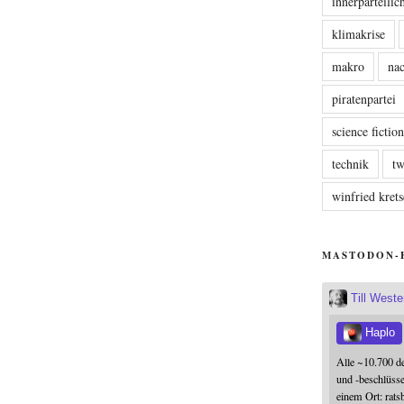
innerparteili
klimakrise
makro
nac
piratenpartei
science fictio
technik
tw
winfried kre
MASTODON-
Till West
Haplo
Alle ~10.700 d
und -beschlüss
einem Ort: rats