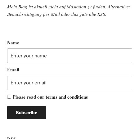
Mein Blog ist aktu­ell nicht auf Mast­o­don zu fin­den. Alter­na­ti­ve:
Benach­rich­ti­gung per Mail oder das gute alte
RSS
.
Name
Email
Please read our
terms and conditions
RSS