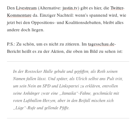
Den
Live­stream
(Alter­na­ti­ve:
justin.tv
) gibt es hier, die
Twit­ter-
Kom­men­ta­re
da. Ein­zi­ger Nach­teil: wenn’s span­nend wird, wie
jetzt bei den Oppo­si­ti­ons- und Koali­ti­ons­de­bat­ten, bleibt alles
ande­re doch liegen.
P.S.: Zu schön, um es nicht zu zitie­ren. Im
tagesschau.de
-
Bericht heißt es zu der Akti­on, die oben im Bild zu sehen ist:
In der Ros­to­cker Hal­le gebuht und gepfif­fen, als Roth sei­nen
Namen fal­len lässt. Und spä­ter, als Ulrich selbst ans Pult tritt,
um sein Nein an SPD und Links­par­tei zu erklä­ren, ent­rol­len
sei­ne Anhän­ger zwar eine „Jamaika“-Fahne, geschmückt mit
roten Luft­bal­lon-Her­zen, aber in den Bei­fall mischen sich
„Lüge“-Rufe und gel­len­de Pfiffe.