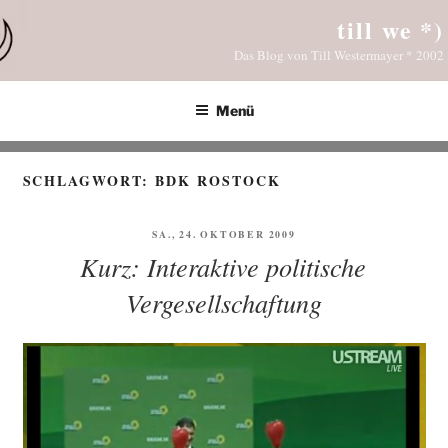
Zum
till we *)
Inhalt
Das Blog von Till Westermayer * 2002
springen
Menü
SCHLAGWORT:
BDK ROSTOCK
VERÖFFENTLICHT
SA., 24. OKTOBER 2009
AM
Kurz: Interaktive politische
Vergesellschaftung