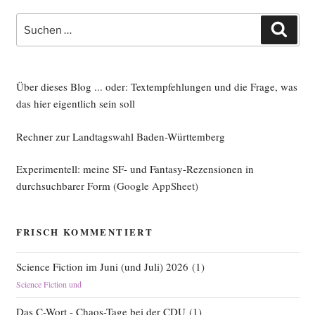
Suche
Such
nach:
Über dieses Blog ... oder: Textempfehlungen und die Frage, was
das hier eigentlich sein soll
Rechner zur Landtagswahl Baden-Württemberg
Experimentell: meine SF- und Fantasy-Rezensionen in
durchsuchbarer Form
(Google AppSheet)
FRISCH KOMMENTIERT
Science Fiction im Juni (und Juli) 2026
(
1
)
Science Fiction und
Das C-Wort - Chaos-Tage bei der CDU
(
1
)