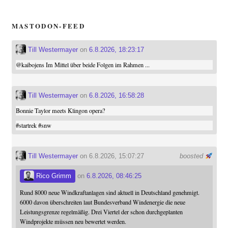
MASTODON-FEED
Till Westermayer
on
6.8.2026, 18:23:17
@
kaibojens
Im Mittel über beide Folgen im Rahmen ...
Till Westermayer
on
6.8.2026, 16:58:28
Bonnie Taylor meets Klingon opera?
#
startrek
#
snw
Till Westermayer
on 6.8.2026, 15:07:27
boosted
Rico Grimm
on
6.8.2026, 08:46:25
Rund 8000 neue Windkraftanlagen sind aktuell in Deutschland genehmigt.
6000 davon überschreiten laut Bundesverband Windenergie die neue
Leistungsgrenze regelmäßig. Drei Viertel der schon durchgeplanten
Windprojekte müssen neu bewertet werden.