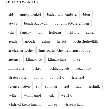
SCHLAGWÖRTER
afd
angela merkel
baden-württemberg
blog
btw13
bundestagswahl
bündnis 90/die grünen
cdu
fantasy
fdp
freiburg
frühling
garten
gender
google
grüne
herbst
hochschulpolitik
in eigener sache
innerparteiliche meinungsbildung
internet
klimakrise
klimaschutz
linke
Linkspartei
makro
nachhaltigkeit
netzpolitik
piratenpartei
politik
politik2.0
rieselfeld
science fiction
sf
sommer
spd
stadt
technik
twitter
wahlkampf
wald
web2.0
winfried kretschmann
winter
wissenschaft