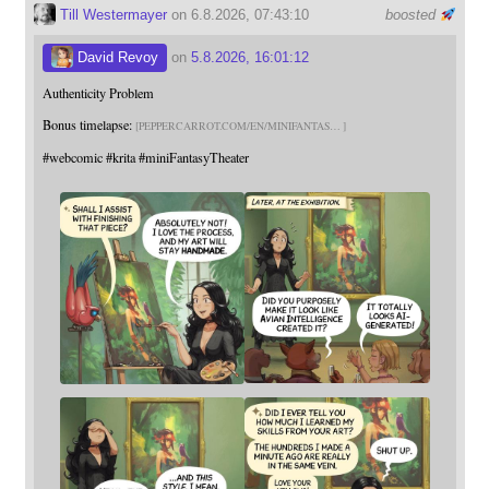
Till Westermayer
on 6.8.2026, 07:43:10
boosted
David Revoy
on
5.8.2026, 16:01:12
Authenticity Problem
Bonus timelapse:
PEPPERCARROT.COM/EN/MINIFANTAS
#
webcomic
#
krita
#
miniFantasyTheater