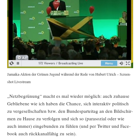
Jamai­ka-Akti­on der Grü­nen Jugend wäh­rend der Rede von Hubert Ulrich – Screen­
shot Livestream
„Netz­be­grü­nung“ macht es mal wie­der mög­lich: auch zuhau­se
Geblie­be­ne wie ich haben die Chan­ce, sich inter­ak­tiv poli­tisch
zu ver­ge­sell­schaf­ten bzw. den Bun­des­par­tei­tag an den Bild­schir­
men zu Hau­se zu ver­fol­gen und sich so (para­so­zi­al oder wie
auch immer) ein­ge­bun­den zu füh­len (und per Twit­ter und Face­
book auch rück­ka­nal­fä­hig zu sein).