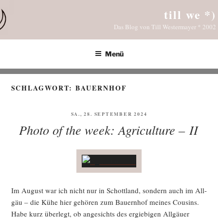
Zum
till we *)
Inhalt
Das Blog von Till Westermayer * 2002
springen
Menü
SCHLAGWORT:
BAUERNHOF
VERÖFFENTLICHT
SA., 28. SEPTEMBER 2024
AM
Photo of the week: Agriculture – II
Im August war ich nicht nur in Schott­land, son­dern auch im All­
gäu – die Kühe hier gehö­ren zum Bau­ern­hof mei­nes Cou­sins.
Habe kurz über­legt, ob ange­sichts des ergie­bi­gen All­gäu­er