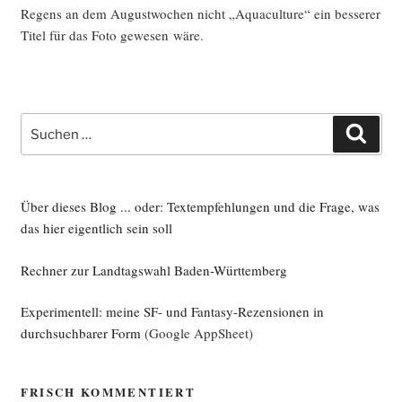
Regens an dem August­wo­chen nicht „Aquacul­tu­re“ ein bes­se­rer
Titel für das Foto gewe­sen wäre.
Suche
Such
nach:
Über dieses Blog ... oder: Textempfehlungen und die Frage, was
das hier eigentlich sein soll
Rechner zur Landtagswahl Baden-Württemberg
Experimentell: meine SF- und Fantasy-Rezensionen in
durchsuchbarer Form
(Google AppSheet)
FRISCH KOMMENTIERT