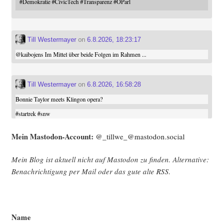
#
Demokratie
#
CivicTech
#
Transparenz
#
OParl
Till Westermayer
on
6.8.2026, 18:23:17
@
kaibojens
Im Mittel über beide Folgen im Rahmen ...
Till Westermayer
on
6.8.2026, 16:58:28
Bonnie Taylor meets Klingon opera?
#
startrek
#
snw
Mein Mast­o­don-Account:
@_tillwe_@mastodon.social
Mein Blog ist aktu­ell nicht auf Mast­o­don zu fin­den. Alter­na­ti­ve:
Benach­rich­ti­gung per Mail oder das gute alte
RSS
.
Name