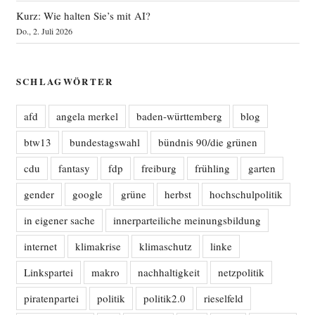
Kurz: Wie halten Sie’s mit AI?
Do., 2. Juli 2026
SCHLAGWÖRTER
afd
angela merkel
baden-württemberg
blog
btw13
bundestagswahl
bündnis 90/die grünen
cdu
fantasy
fdp
freiburg
frühling
garten
gender
google
grüne
herbst
hochschulpolitik
in eigener sache
innerparteiliche meinungsbildung
internet
klimakrise
klimaschutz
linke
Linkspartei
makro
nachhaltigkeit
netzpolitik
piratenpartei
politik
politik2.0
rieselfeld