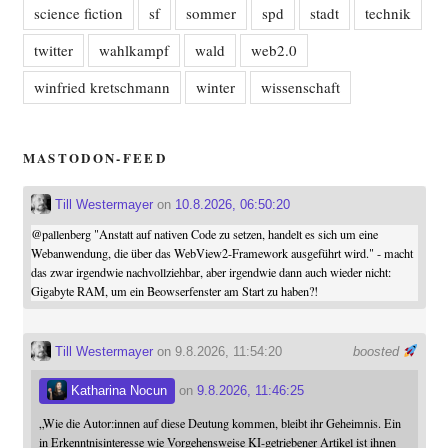
science fiction
sf
sommer
spd
stadt
technik
twitter
wahlkampf
wald
web2.0
winfried kretschmann
winter
wissenschaft
MASTODON-FEED
Till Westermayer
on
10.8.2026, 06:50:20
@
pallenberg
"Anstatt auf nativen Code zu setzen, handelt es sich um eine
Webanwendung, die über das WebView2-Framework ausgeführt wird." - macht
das zwar irgendwie nachvollziehbar, aber irgendwie dann auch wieder nicht:
Gigabyte RAM, um ein Beowserfenster am Start zu haben?!
Till Westermayer
on 9.8.2026, 11:54:20
boosted
Katharina Nocun
on
9.8.2026, 11:46:25
„Wie die Autor:innen auf diese Deutung kommen, bleibt ihr Geheimnis. Ein
in Erkenntnisinteresse wie Vorgehensweise KI-getriebener Artikel ist ihnen