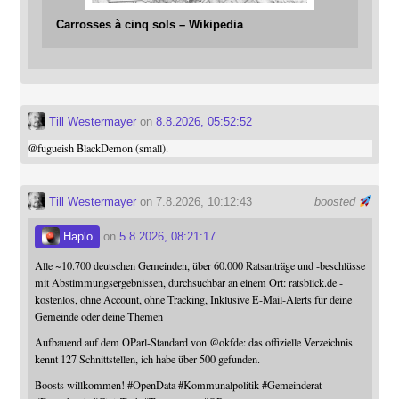
Carrosses à cinq sols – Wikipedia
Till Westermayer
on
8.8.2026, 05:52:52
@
fugueish
BlackDemon (small).
Till Westermayer
on 7.8.2026, 10:12:43
boosted
Haplo
on
5.8.2026, 08:21:17
Alle ~10.700 deutschen Gemeinden, über 60.000 Ratsanträge und -beschlüsse
mit Abstimmungsergebnissen, durchsuchbar an einem Ort: ratsblick.de -
kostenlos, ohne Account, ohne Tracking, Inklusive E-Mail-Alerts für deine
Gemeinde oder deine Themen
Aufbauend auf dem OParl-Standard von
@
okfde
: das offizielle Verzeichnis
kennt 127 Schnittstellen, ich habe über 500 gefunden.
Boosts willkommen!
#
OpenData
#
Kommunalpolitik
#
Gemeinderat