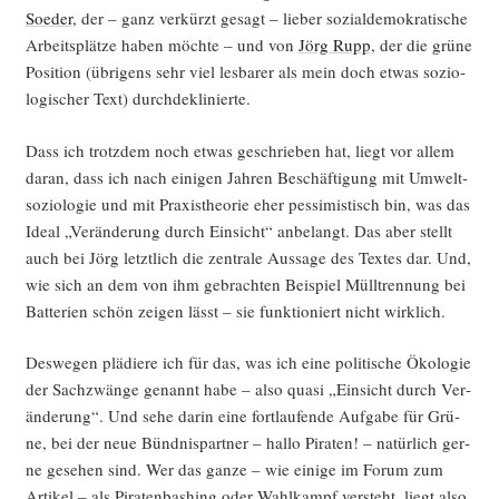
Soeder
, der – ganz ver­kürzt gesagt – lie­ber sozi­al­de­mo­kra­ti­sche
Arbeits­plät­ze haben möch­te – und von
Jörg Rupp
, der die grü­ne
Posi­ti­on (übri­gens sehr viel les­ba­rer als mein doch etwas sozio­
lo­gi­scher Text) durchdeklinierte.
Dass ich trotz­dem noch etwas geschrie­ben hat, liegt vor allem
dar­an, dass ich nach eini­gen Jah­ren Beschäf­ti­gung mit Umwelt­
so­zio­lo­gie und mit Pra­xis­theo­rie eher pes­si­mis­tisch bin, was das
Ide­al „Ver­än­de­rung durch Ein­sicht“ anbe­langt. Das aber stellt
auch bei Jörg letzt­lich die zen­tra­le Aus­sa­ge des Tex­tes dar. Und,
wie sich an dem von ihm gebrach­ten Bei­spiel Müll­tren­nung bei
Bat­te­rien schön zei­gen lässt – sie funk­tio­niert nicht wirklich.
Des­we­gen plä­die­re ich für das, was ich eine poli­ti­sche Öko­lo­gie
der Sach­zwän­ge genannt habe – also qua­si „Ein­sicht durch Ver­
än­de­rung“. Und sehe dar­in eine fort­lau­fen­de Auf­ga­be für Grü­
ne, bei der neue Bünd­nis­part­ner – hal­lo Pira­ten! – natür­lich ger­
ne gese­hen sind. Wer das gan­ze – wie eini­ge im Forum zum
Arti­kel – als Pira­ten­bas­hing oder Wahl­kampf ver­steht, liegt also