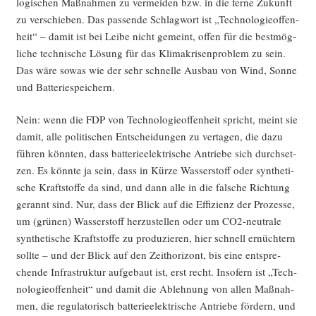
lo­gi­schen Maß­nah­men zu ver­mei­den bzw. in die fer­ne Zukunft
zu ver­schie­ben. Das pas­sen­de Schlag­wort ist „Tech­no­lo­gie­of­fen­
heit“ – damit ist bei Lei­be nicht gemeint, offen für die best­mög­
li­che tech­ni­sche Lösung für das Kli­ma­kri­sen­pro­blem zu sein.
Das wäre sowas wie der sehr schnel­le Aus­bau von Wind, Son­ne
und Batteriespeichern.
Nein: wenn die FDP von Tech­no­lo­gie­of­fen­heit spricht, meint sie
damit, alle poli­ti­schen Ent­schei­dun­gen zu ver­ta­gen, die dazu
füh­ren könn­ten, dass bat­te­rie­elek­tri­sche Antrie­be sich durch­set­
zen. Es könn­te ja sein, dass in Kür­ze Was­ser­stoff oder syn­the­ti­
sche Kraft­stof­fe da sind, und dann alle in die fal­sche Rich­tung
gerannt sind. Nur, dass der Blick auf die Effi­zi­enz der Pro­zes­se,
um (grü­nen) Was­ser­stoff her­zu­stel­len oder um CO2-neu­tra­le
syn­the­ti­sche Kraft­stof­fe zu pro­du­zie­ren, hier schnell ernüch­tern
soll­te – und der Blick auf den Zeit­ho­ri­zont, bis eine ent­spre­
chen­de Infra­struk­tur auf­ge­baut ist, erst recht. Inso­fern ist „Tech­
no­lo­gie­of­fen­heit“ und damit die Ableh­nung von allen Maß­nah­
men, die regu­la­to­risch bat­te­rie­elek­tri­sche Antrie­be för­dern, und