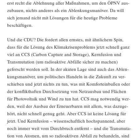
erst recht die Ableh­nung aller Maß­nah­men, um den ÖPNV aus­
zu­bau­en, nichts ande­res als ein Ablen­kungs­ma­nö­ver. Da will
sich jemand nicht mit Lösun­gen für die heu­ti­ge Pro­ble­me
beschäftigen.
Und die CDU? Die for­dert allen erns­tes, mit ähn­li­chem Spin,
dass für die Lösung des Kli­ma­kri­sen­pro­blems jetzt schnell ganz
viel an CCS (Car­bon Cap­tu­re and Sto­rage), Kern­fu­si­on und
Trans­mu­ta­ti­on (um radio­ak­ti­ve Abfäl­le sicher zu machen)
geforscht wer­den soll. In der aku­ten Lage sind auch das Ablen­
kungs­ma­nö­ver, um poli­ti­sches Han­deln in die Zukunft zu ver­
schie­ben und jetzt nichts zu tun, was mit Kom­fort­ein­bu­ßen oder
der kon­flikt­haf­ten Durch­set­zung von Netz­aus­bau und Flä­chen
für Pho­to­vol­ta­ik und Wind zu tun hat. CCS mag not­wen­dig wer­
den, weil der Aus­bau der Erneu­er­ba­ren mit allem, was dazu­ge­
hört, nicht schnell genug geht. Aber CCS ist kei­ne Lösung für
jetzt. Und Kern­fu­si­on – wis­sen­schaft­lich hoch­span­nend, aber
noch immer weit vom Durch­bruch ent­fernt – und die Trans­mu­ta­
ti­on von Ato­men, um so radio­ak­ti­ven Abfall zu behan­deln, sind