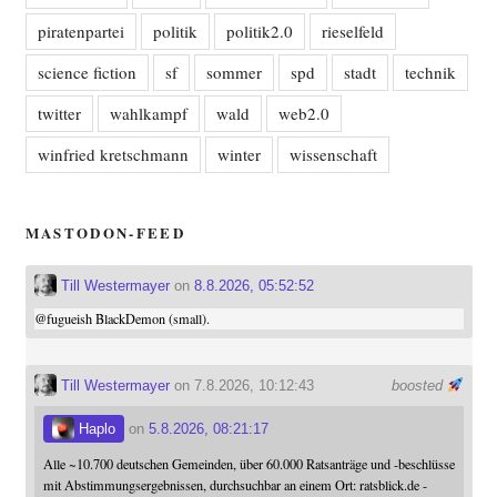
piratenpartei
politik
politik2.0
rieselfeld
science fiction
sf
sommer
spd
stadt
technik
twitter
wahlkampf
wald
web2.0
winfried kretschmann
winter
wissenschaft
MASTODON-FEED
Till Westermayer
on
8.8.2026, 05:52:52
@
fugueish
BlackDemon (small).
Till Westermayer
on 7.8.2026, 10:12:43
boosted
Haplo
on
5.8.2026, 08:21:17
Alle ~10.700 deutschen Gemeinden, über 60.000 Ratsanträge und -beschlüsse
mit Abstimmungsergebnissen, durchsuchbar an einem Ort: ratsblick.de -