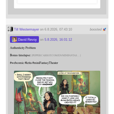
Till Westermayer
on 6.8.2026, 07:43:10
boosted
David Revoy
on
5.8.2026, 16:01:12
Authenticity Problem
Bonus timelapse:
PEPPERCARROT.COM/EN/MINIFANTAS
#
webcomic
#
krita
#
miniFantasyTheater