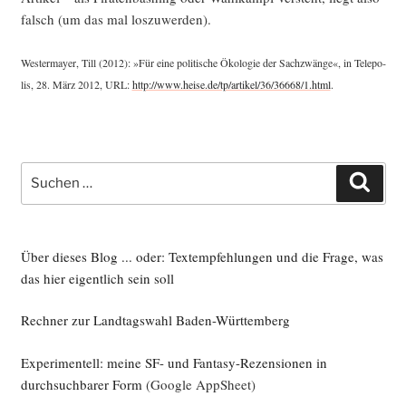
falsch (um das mal loszuwerden).
Wes­ter­may­er, Till (2012): »Für eine poli­ti­sche Öko­lo­gie der Sach­zwän­ge«, in Tele­po­
lis, 28. März 2012, URL:
http://www.heise.de/tp/artikel/36/36668/1.html
.
Suche
Such
nach:
Über dieses Blog ... oder: Textempfehlungen und die Frage, was
das hier eigentlich sein soll
Rechner zur Landtagswahl Baden-Württemberg
Experimentell: meine SF- und Fantasy-Rezensionen in
durchsuchbarer Form
(Google AppSheet)