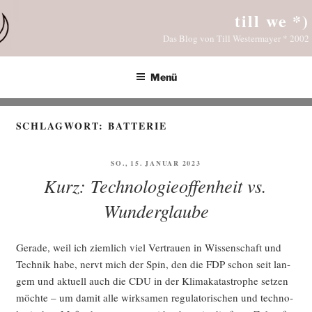
Zum
till we *)
Inhalt
Das Blog von Till Westermayer * 2002
springen
Menü
SCHLAGWORT:
BATTERIE
VERÖFFENTLICHT
SO., 15. JANUAR 2023
AM
Kurz: Technologieoffenheit vs.
Wunderglaube
Gera­de, weil ich ziem­lich viel Ver­trau­en in Wis­sen­schaft und
Tech­nik habe, nervt mich der Spin, den die FDP schon seit lan­
gem und aktu­ell auch die CDU in der Kli­ma­ka­ta­stro­phe set­zen
möch­te – um damit alle wirk­sa­men regu­la­to­ri­schen und tech­no­