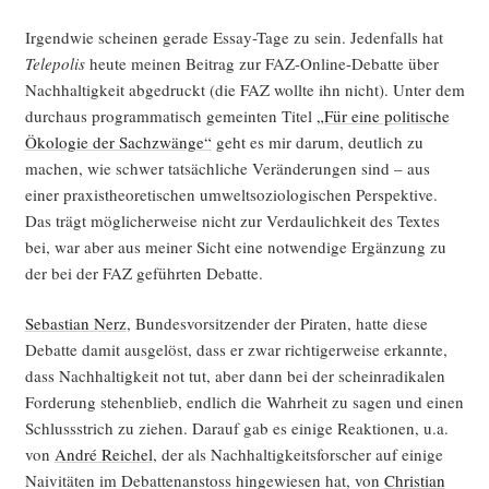
Irgend­wie schei­nen gera­de Essay-Tage zu sein. Jeden­falls hat
Tele­po­lis
heu­te mei­nen Bei­trag zur FAZ-Online-Debat­te über
Nach­hal­tig­keit abge­druckt (die FAZ woll­te ihn nicht). Unter dem
durch­aus pro­gram­ma­tisch gemein­ten Titel
„Für eine poli­ti­sche
Öko­lo­gie der Sach­zwän­ge“
geht es mir dar­um, deut­lich zu
machen, wie schwer tat­säch­li­che Ver­än­de­run­gen sind – aus
einer pra­xis­theo­re­ti­schen umwelt­so­zio­lo­gi­schen Per­spek­ti­ve.
Das trägt mög­li­cher­wei­se nicht zur Ver­dau­lich­keit des Tex­tes
bei, war aber aus mei­ner Sicht eine not­wen­di­ge Ergän­zung zu
der bei der FAZ geführ­ten Debatte.
Sebas­ti­an Nerz
, Bun­des­vor­sit­zen­der der Pira­ten, hat­te die­se
Debat­te damit aus­ge­löst, dass er zwar rich­ti­ger­wei­se erkann­te,
dass Nach­hal­tig­keit not tut, aber dann bei der schein­ra­di­ka­len
For­de­rung ste­hen­blieb, end­lich die Wahr­heit zu sagen und einen
Schluss­strich zu zie­hen. Dar­auf gab es eini­ge Reak­tio­nen, u.a.
von
André Rei­chel
, der als Nach­hal­tig­keits­for­scher auf eini­ge
Nai­vi­tä­ten im Debat­ten­an­stoss hin­ge­wie­sen hat, von
Chris­ti­an