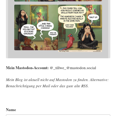
Mein Mast­o­don-Account:
@_tillwe_@mastodon.social
Mein Blog ist aktu­ell nicht auf Mast­o­don zu fin­den. Alter­na­ti­ve:
Benach­rich­ti­gung per Mail oder das gute alte
RSS
.
Name