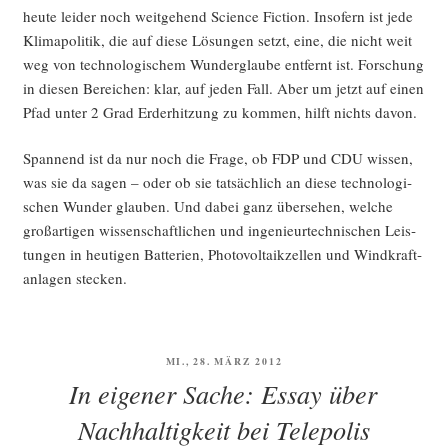
heu­te lei­der noch weit­ge­hend Sci­ence Fic­tion. Inso­fern ist jede
Kli­ma­po­li­tik, die auf die­se Lösun­gen setzt, eine, die nicht weit
weg von tech­no­lo­gi­schem Wun­der­glau­be ent­fernt ist. For­schung
in die­sen Berei­chen: klar, auf jeden Fall. Aber um jetzt auf einen
Pfad unter 2 Grad Erd­er­hit­zung zu kom­men, hilft nichts davon.
Span­nend ist da nur noch die Fra­ge, ob FDP und CDU wis­sen,
was sie da sagen – oder ob sie tat­säch­lich an die­se tech­no­lo­gi­
schen Wun­der glau­ben. Und dabei ganz über­se­hen, wel­che
groß­ar­ti­gen wis­sen­schaft­li­chen und inge­nieur­tech­ni­schen Leis­
tun­gen in heu­ti­gen Bat­te­rien, Pho­to­vol­ta­ik­zel­len und Wind­kraft­
an­la­gen stecken.
VERÖFFENTLICHT
MI., 28. MÄRZ 2012
AM
In eigener Sache: Essay über
Nachhaltigkeit bei Telepolis