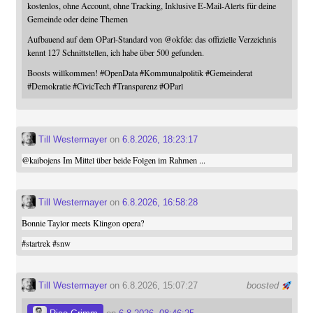
kostenlos, ohne Account, ohne Tracking, Inklusive E-Mail-Alerts für deine
Gemeinde oder deine Themen
Aufbauend auf dem OParl-Standard von
@
okfde
: das offizielle Verzeichnis
kennt 127 Schnittstellen, ich habe über 500 gefunden.
Boosts willkommen!
#
OpenData
#
Kommunalpolitik
#
Gemeinderat
#
Demokratie
#
CivicTech
#
Transparenz
#
OParl
Till Westermayer
on
6.8.2026, 18:23:17
@
kaibojens
Im Mittel über beide Folgen im Rahmen ...
Till Westermayer
on
6.8.2026, 16:58:28
Bonnie Taylor meets Klingon opera?
#
startrek
#
snw
Till Westermayer
on 6.8.2026, 15:07:27
boosted