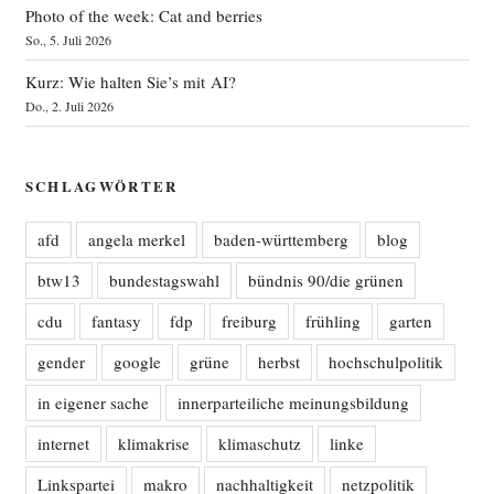
Photo of the week: Cat and berries
So., 5. Juli 2026
Kurz: Wie halten Sie’s mit AI?
Do., 2. Juli 2026
SCHLAGWÖRTER
afd
angela merkel
baden-württemberg
blog
btw13
bundestagswahl
bündnis 90/die grünen
cdu
fantasy
fdp
freiburg
frühling
garten
gender
google
grüne
herbst
hochschulpolitik
in eigener sache
innerparteiliche meinungsbildung
internet
klimakrise
klimaschutz
linke
Linkspartei
makro
nachhaltigkeit
netzpolitik