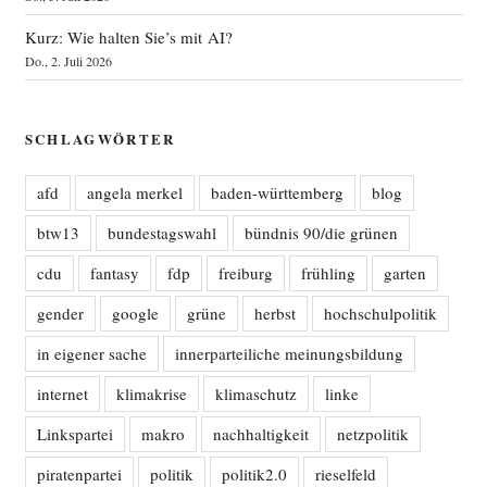
Kurz: Wie halten Sie’s mit AI?
Do., 2. Juli 2026
SCHLAGWÖRTER
afd
angela merkel
baden-württemberg
blog
btw13
bundestagswahl
bündnis 90/die grünen
cdu
fantasy
fdp
freiburg
frühling
garten
gender
google
grüne
herbst
hochschulpolitik
in eigener sache
innerparteiliche meinungsbildung
internet
klimakrise
klimaschutz
linke
Linkspartei
makro
nachhaltigkeit
netzpolitik
piratenpartei
politik
politik2.0
rieselfeld