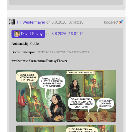
Till Westermayer
on 6.8.2026, 07:43:10
boosted
David Revoy
on
5.8.2026, 16:01:12
Authenticity Problem
Bonus timelapse:
PEPPERCARROT.COM/EN/MINIFANTAS
#
webcomic
#
krita
#
miniFantasyTheater