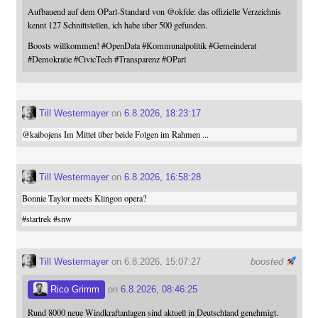
Aufbauend auf dem OParl-Standard von
@
okfde
: das offizielle Verzeichnis
kennt 127 Schnittstellen, ich habe über 500 gefunden.
Boosts willkommen!
#
OpenData
#
Kommunalpolitik
#
Gemeinderat
#
Demokratie
#
CivicTech
#
Transparenz
#
OParl
Till Westermayer
on
6.8.2026, 18:23:17
@
kaibojens
Im Mittel über beide Folgen im Rahmen ...
Till Westermayer
on
6.8.2026, 16:58:28
Bonnie Taylor meets Klingon opera?
#
startrek
#
snw
Till Westermayer
on 6.8.2026, 15:07:27
boosted
Rico Grimm
on
6.8.2026, 08:46:25
Rund 8000 neue Windkraftanlagen sind aktuell in Deutschland genehmigt.