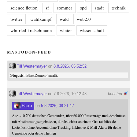
science fiction
sf
sommer
spd
stadt
technik
twitter
wahlkampf
wald
web2.0
winfried kretschmann
winter
wissenschaft
MASTODON-FEED
Till Westermayer
on
8.8.2026, 05:52:52
@
fugueish
BlackDemon (small).
Till Westermayer
on 7.8.2026, 10:12:43
boosted
Haplo
on
5.8.2026, 08:21:17
Alle ~10.700 deutschen Gemeinden, über 60.000 Ratsanträge und -beschlüsse
mit Abstimmungsergebnissen, durchsuchbar an einem Ort: ratsblick.de -
kostenlos, ohne Account, ohne Tracking, Inklusive E-Mail-Alerts für deine
Gemeinde oder deine Themen