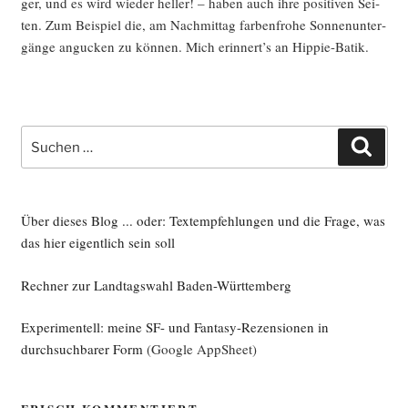
ger, und es wird wie­der hel­ler! – haben auch ihre posi­ti­ven Sei­
ten. Zum Bei­spiel die, am Nach­mit­tag far­ben­fro­he Son­nen­un­ter­
gän­ge angu­cken zu kön­nen. Mich erinnert’s an Hippie-Batik.
Suche
Such
nach:
Über dieses Blog ... oder: Textempfehlungen und die Frage, was
das hier eigentlich sein soll
Rechner zur Landtagswahl Baden-Württemberg
Experimentell: meine SF- und Fantasy-Rezensionen in
durchsuchbarer Form
(Google AppSheet)