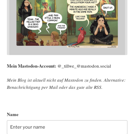
Mein Mast­o­don-Account:
@_tillwe_@mastodon.social
Mein Blog ist aktu­ell nicht auf Mast­o­don zu fin­den. Alter­na­ti­ve:
Benach­rich­ti­gung per Mail oder das gute alte
RSS
.
Name