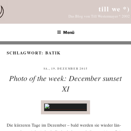
Zum
till we *)
Inhalt
Das Blog von Till Westermayer * 2002
springen
Menü
SCHLAGWORT:
BATIK
VERÖFFENTLICHT
SA., 19. DEZEMBER 2015
AM
Photo of the week: December sunset
XI
Die kür­ze­ren Tage im Dezem­ber – bald wer­den sie wie­der län­