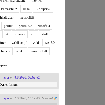
che meinungsbildung
internet
klimaschutz
linke
Linkspartei
hhaltigkeit
netzpolitik
politik
politik2.0
rieselfeld
n
sf
sommer
spd
stadt
itter
wahlkampf
wald
web2.0
tschmann
winter
wissenschaft
FEED
ermayer
on
8.8.2026, 05:52:52
Demon (small).
ermayer
on 7.8.2026, 10:12:43
boosted