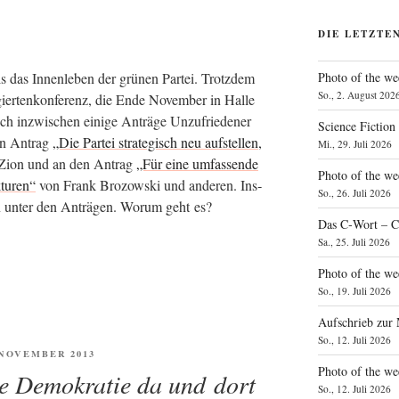
DIE LETZTE
als das Innen­le­ben der grü­nen Par­tei. Trotz­dem
Photo of the we
So., 2. August 202
gier­ten­kon­fe­renz, die Ende Novem­ber in Hal­le
 doch inzwi­schen eini­ge Anträ­ge Unzu­frie­de­ner
Science Fiction
den Antrag
„Die Par­tei stra­te­gisch neu auf­stel­len,
Mi., 29. Juli 2026
Zion und an den Antrag
„Für eine umfas­sen­de
Photo of the we
tu­ren“
von Frank Bro­zow­ski und ande­ren. Ins­
So., 26. Juli 2026
en unter den Anträ­gen. Wor­um geht es?
Das C‑Wort – C
Sa., 25. Juli 2026
Photo of the we
So., 19. Juli 2026
Aufschrieb zur
So., 12. Juli 2026
ENTLICHT
. NOVEMBER 2013
Photo of the w
he Demokratie da und dort
So., 12. Juli 2026