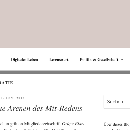
Digitales Leben
Lesenswert
Politik & Gesellschaft
RATIE
Suche
FFENTLICHT
30. JUNI 2018
nach:
ue Arenen des Mit-Redens
chen grü­nen Mit­glie­der­zeit­schrift
Grü­ne Blät­
Über dieses Blo