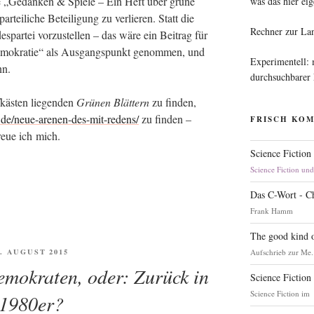
be „Gedan­ken & Spie­le – Ein Heft über grü­ne
was das hier eig
r­tei­li­che Betei­li­gung zu ver­lie­ren. Statt die
Rechner zur La
des­par­tei vor­zu­stel­len – das wäre ein Bei­trag für
­mo­kra­tie“ als Aus­gangs­punkt genom­men, und
Experimentell:
nn.
durchsuchbarer
­käs­ten lie­gen­den
Grü­nen Blät­tern
zu fin­den,
de/neue-arenen-des-mit-redens/
zu fin­den –
FRISCH KO
freue ich mich.
Science Fiction
Science Fiction un
Das C-Wort - C
Frank Hamm
The good kind o
FENTLICHT
4. AUGUST 2015
Aufschrieb zur Me.
mokraten, oder: Zurück in
Science Fiction
Science Fiction im
 1980er?