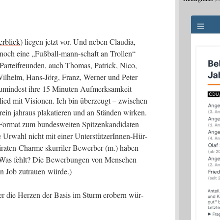
r­blick
) lie­gen jetzt vor. Und neben Clau­dia,
 noch eine „Fuß­ball-mann-schaft an Trol­len“
r­tei­freun­den, auch Tho­mas, Patrick, Nico,
Wil­helm, Hans-Jörg, Franz, Wer­ner und Peter
zumin­dest ihre 15 Minu­ten Auf­merk­sam­keit
glied mit Visio­nen. Ich bin über­zeugt – zwi­schen
­ein jahr­aus pla­ka­tie­ren und an Stän­den wir­ken.
or­mat zum bun­des­wei­ten Spit­zen­kan­di­da­ten
ie Urwahl nicht mit einer Unter­stüt­ze­rIn­nen-Hür­
 Pira­ten-Charme skur­ri­ler Bewer­ber (m.) haben
t. (Was fehlt? Die Bewer­bun­gen von Men­schen
n Job zutrau­en würde.)
 der die Her­zen der Basis im Sturm erobern wür­