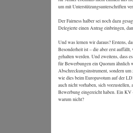
um mit Unter­stüt­zungs­un­ter­schrif­ten 
Der Fair­ness hal­ber sei noch dazu gesag
Dele­gier­te einen Antrag ein­brin­gen, d
Und was ler­nen wir dar­aus? Ers­tens, dass
Beson­der­heit ist – die aber erst auf­fällt
gehal­ten wer­den. Und zwei­tens, dass es 
für Bewer­bun­gen ein Quo­rum ähn­lich wi
Abschre­ckungs­in­stru­ment, son­dern um 
wie dies beim Euro­pa­vo­tum auf der LDK
auch nicht vor­ha­ben, sich vor­zu­stel­len, 
Bewer­bung ein­ge­reicht haben. Ein KV o
war­um nicht?