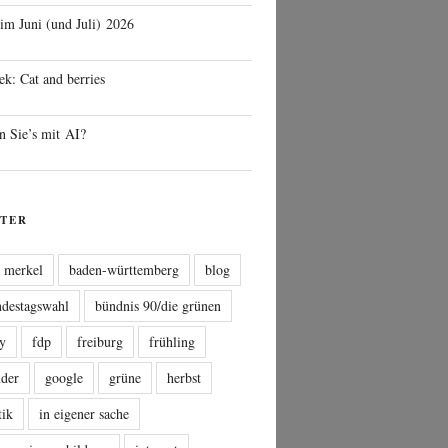
 im Juni (und Juli) 2026
ek: Cat and berries
n Sie’s mit AI?
TER
a merkel
baden-württemberg
blog
ndestagswahl
bündnis 90/die grünen
sy
fdp
freiburg
frühling
nder
google
grüne
herbst
tik
in eigener sache