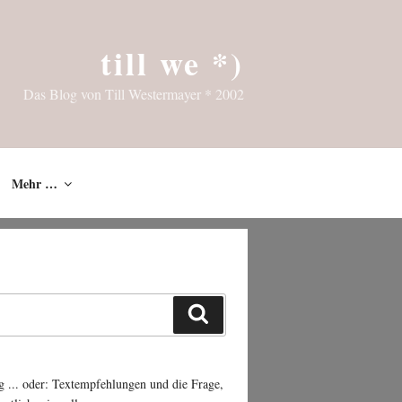
till we *)
Das Blog von Till Westermayer * 2002
Mehr …
Suchen
g ... oder: Textempfehlungen und die Frage,