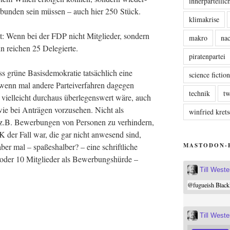
innerparteili
ver­bun­den sein müs­sen – auch hier 250 Stück.
klimakrise
t: Wenn bei der FDP nicht Mit­glie­der, son­dern
makro
nac
ann rei­chen 25 Delegierte.
piratenpartei
 grü­ne Basis­de­mo­kra­tie tat­säch­lich eine
science fictio
, wenn mal ande­re Par­tei­ver­fah­ren dage­gen
technik
tw
viel­leicht durch­aus über­le­gens­wert wäre, auch
e bei Anträ­gen vor­zu­se­hen. Nicht als
winfried kre
z.B. Bewer­bun­gen von Per­so­nen zu ver­hin­dern,
 der Fall war, die gar nicht anwe­send sind,
MASTODON-
aber mal – spa­ßes­hal­ber? – eine schrift­li­che
der 10 Mit­glie­der als Bewer­bungs­hür­de –
Till West
@
fugueish
Black
Till West