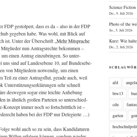
Science Fiction
Do., 9. Juli 2026
Photo of the we
r FDP gestol­pert, dass es da – also in der FDP
So., 5. Juli 2026
s­schub gege­ben habe. Was wohl, mit Blick auf
ch ist. Unter der Über­schrift
„Mehr Mit­spra­che
Kurz: Wie halte
Do., 2. Juli 2026
h Mit­glie­der nun Antrags­rech­te bekom­men –
s, um einen Antrag ein­zu­brin­gen. So unter­
– bei uns sind auf Lan­des­ebe­ne 10, auf Bun­des­ebe­
SCHLAGWÖR
n­gen von Mit­glie­dern not­wen­dig, um einen
m Teil zu einer Antrags­flut, gera­de auch, weil
afd
angel
k Unter­stüt­zungs­er­klä­run­gen sehr schnell
re des­we­gen sogar eine leich­te Anhe­bung
btw13
bu
den in ähn­lich gro­ßen Par­tei­en so unter­schied­
cdu
fanta
ie-Kon­zept immer noch so fort­schritt­lich ist –
Rede­recht haben bei der FDP nur Delegierte …)
garten
ge
hochschulpoli
ol­ge wohl auch so zu sein, dass Kan­di­da­tu­ren
i­em Wil­len erfol­gen kön­nen, son­dern wie­der­