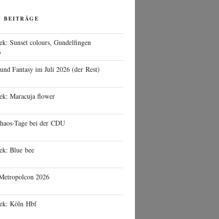
N BEITRÄGE
ek: Sunset colours, Gundelfingen
6
 und Fantasy im Juli 2026 (der Rest)
ek: Maracuja flower
haos-Tage bei der CDU
ek: Blue bee
 Metropolcon 2026
eek: Köln Hbf