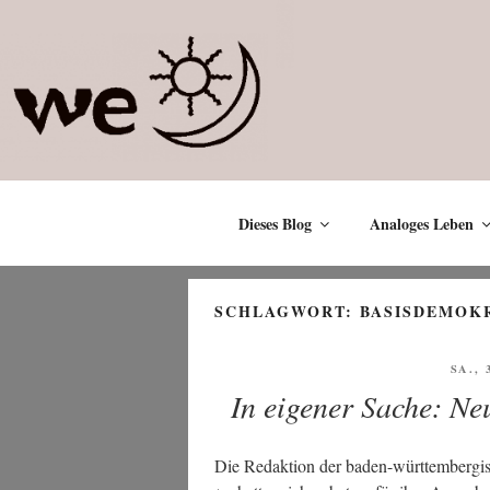
Zum
Inhalt
springen
Dieses Blog
Analoges Leben
SCHLAGWORT:
BASISDEMOK
VERÖ
SA., 
AM
In eigener Sache: Ne
Die Redak­ti­on der baden-würt­tem­ber­gi­s