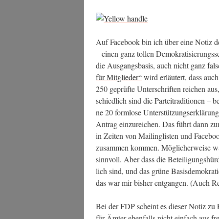
kra­
ten,
oder:
Auf Face­book bin ich über eine Notiz de
Zurück
– einen ganz tol­len Demo­kra­ti­sie­rung
in
die Aus­gangs­ba­sis, auch nicht ganz fals
die
für Mit­glie­der“
wird erläu­tert, dass auc
1980er?“
250 geprüf­te Unter­schrif­ten rei­chen au
schied­lich sind die Par­tei­tra­di­tio­nen 
ne 20 form­lo­se Unter­stüt­zungs­er­klä­ru
Antrag ein­zu­rei­chen. Das führt dann zu
in Zei­ten von Mai­ling­lis­ten und Face­boo
zusam­men kom­men. Mög­li­cher­wei­se wä
sinn­voll. Aber dass die Betei­li­gungs­hür­
lich sind, und das grü­ne Basis­de­mo­kra­t
das war mir bis­her ent­gan­gen. (Auch 
Bei der FDP scheint es die­ser Notiz zu F
für Ämter eben­falls nicht ein­fach aus fre