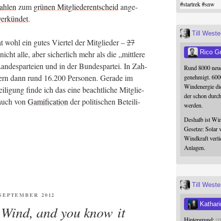
#
startrek
#
snw
ah­len
zum
grü­nen Mit­glie­der­ent­scheid
ange­
er­kün­det
.
Till West
 wohl ein gutes Vier­tel der Mit­glie­der –
27
Rico G
cht alle, aber sicher­lich mehr als die „mitt­le­re
an­des­par­tei­en und in der Bun­des­par­tei. In Zah­
Rund 8000 neue
ern dann rund 16.200 Per­so­nen. Gera­de im
genehmigt. 600
Windenergie die
­li­gung fin­de ich das eine beacht­li­che Mit­glie­
der schon durc
i auch von
Gami­fi­ca­ti­on
der poli­ti­schen Betei­li­
werden.
Deshalb ist Win
Gesetze: Solar 
Windkraft verli
Anlagen.
Till West
NTLICHT
 SEPTEMBER 2012
Kathari
e Wind, and you know it
Hintergrund:
Z