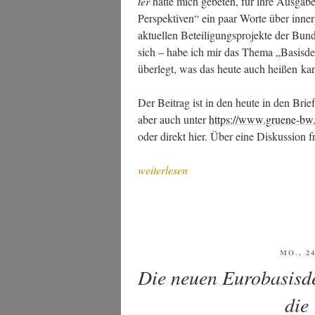
ter
hat­te mich gebe­ten, für ihre Aus­ga­
Per­spek­ti­ven“ ein paar Wor­te über inner­pa
aktu­el­len Betei­li­gungs­pro­jek­te der Bun­
sich – habe ich mir das The­ma „Basis­de
über­legt, was das heu­te auch hei­ßen ka
Der Bei­trag ist in den heu­te in den Brief
aber auch unter
https://www.gruene-bw.
oder direkt hier. Über eine Dis­kus­si­on 
„In
weiterlesen
eige­
ner
Sache:
Neue
Are­
VERÖF
MO., 2
AM
nen
Die neuen Eurobasisde
des
die
Mit-