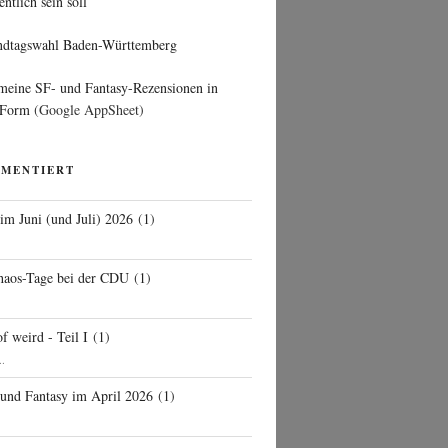
entlich sein soll
ndtagswahl Baden-Württemberg
 meine SF- und Fantasy-Rezensionen in
 Form
(Google AppSheet)
MMENTIERT
 im Juni (und Juli) 2026
(
1
)
d
haos-Tage bei der CDU
(
1
)
f weird - Teil I
(
1
)
..
 und Fantasy im April 2026
(
1
)