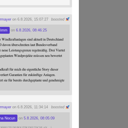
ermayer
on 6.8.2026, 15:07:27
boosted
rimm
on
6.8.2026, 08:46:25
 Windkraftanlagen sind aktuell in Deutschland
0 davon überschreiten laut Bundesverband
 neue Leistungsgrenze regelmäßig. Drei Viertel
hgeplanten Windprojekte müssen neu bewertet
dkraft für mich die eigentliche Story dieser
verliert Garantien für zukünftige Anlagen.
ert sie für bereits durchgeplante und genehmigte
ermayer
on 6.8.2026, 11:34:14
boosted
na Nocun
on
5.8.2026, 08:05:09
DFHEUTE.DE/POLITIK/DEUTSCHLAN