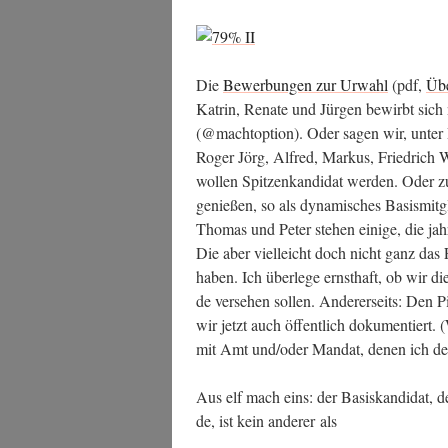
Die
Bewer­bun­gen zur Urwahl
(pdf,
Übe
Kat­rin, Rena­te und Jür­gen bewirbt sich
(@machtoption). Oder sagen wir, unter Pa
Roger Jörg, Alfred, Mar­kus, Fried­rich 
wol­len Spit­zen­kan­di­dat wer­den. Oder 
genie­ßen, so als dyna­mi­sches Basis­mit­
Tho­mas und Peter ste­hen eini­ge, die jahr
Die aber viel­leicht doch nicht ganz das F
haben. Ich über­le­ge ernst­haft, ob wir d
de ver­se­hen sol­len. Ande­rer­seits: Den
wir jetzt auch öffent­lich doku­men­tier
mit Amt und/oder Man­dat, denen ich de
Aus elf mach eins: der Basis­kan­di­dat,
de, ist kein ande­rer als