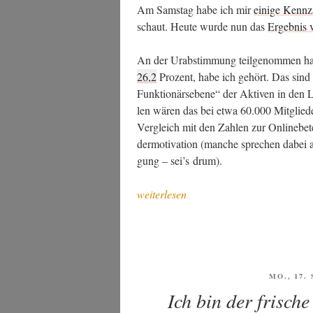
Am Sams­tag habe ich mir
eini­ge Kenn­z
schaut. Heu­te wur­de nun das
Ergeb­nis v
An der Urab­stim­mung teil­ge­nom­men hat
26,2
Pro­zent, habe ich gehört. Das sind ni
Funk­tio­närs­ebe­ne“ der Akti­ven in den L
len wären das bei etwa 60.000 Mit­glie­d
Ver­gleich mit den Zah­len zur Online­be­tei
der­mo­ti­va­ti­on (man­che spre­chen dabe
gung – sei’s drum).
„Nach
weiterlesen
dem
Mit­
glie­
der­
ent­
VERÖFFE
MO., 17.
AM
scheid“
Ich bin der frisch