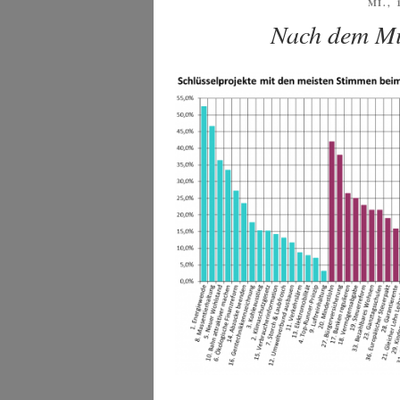
VERÖ
MI., 
AM
Nach dem Mit