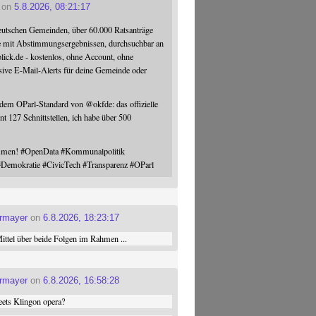
on
5.8.2026, 08:21:17
eutschen Gemeinden, über 60.000 Ratsanträge
e mit Abstimmungsergebnissen, durchsuchbar an
blick.de - kostenlos, ohne Account, ohne
sive E-Mail-Alerts für deine Gemeinde oder
 dem OParl-Standard von
@
okfde
: das offizielle
nt 127 Schnittstellen, ich habe über 500
ommen!
#
OpenData
#
Kommunalpolitik
#
Demokratie
#
CivicTech
#
Transparenz
#
OParl
ermayer
on
6.8.2026, 18:23:17
ttel über beide Folgen im Rahmen ...
ermayer
on
6.8.2026, 16:58:28
ets Klingon opera?