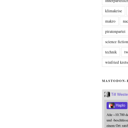
innerparteili
klimakrise
makro
nac
piratenpartei
science fictio
technik
tw
winfried kre
MASTODON-
Till West
Haplo
Alle ~10.700 d
und -beschlüss
einem Ort: rats