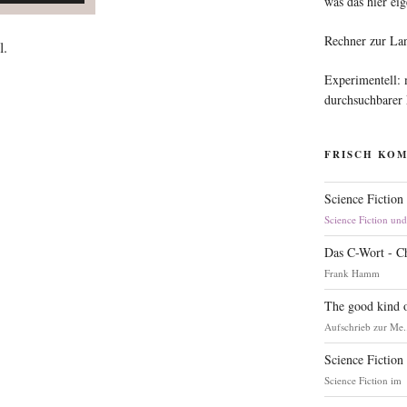
was das hier eig
Rechner zur La
l.
Experimentell:
durchsuchbarer
FRISCH KO
Science Fiction
Science Fiction un
Das C-Wort - C
Frank Hamm
The good kind o
Aufschrieb zur Me.
Science Fiction
Science Fiction im