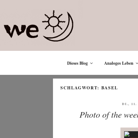
Zum
Inhalt
springen
Dieses Blog
Analoges Leben
SCHLAGWORT:
BASEL
VERÖF
DI., 11
AM
Photo of the wee