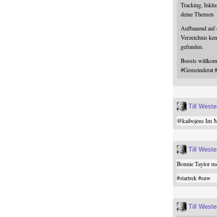
Tracking, Inklu
deine Themen
Aufbauend auf
Verzeichnis ken
gefunden.
Boosts willk
#
Gemeinderat
Till West
@
kaibojens
Im Mi
Till West
Bonnie Taylor me
#
startrek
#
snw
Till West