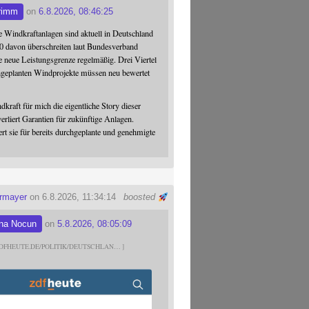
rimm
on
6.8.2026, 08:46:25
 Windkraftanlagen sind aktuell in Deutschland
0 davon überschreiten laut Bundesverband
 neue Leistungsgrenze regelmäßig. Drei Viertel
hgeplanten Windprojekte müssen neu bewertet
dkraft für mich die eigentliche Story dieser
verliert Garantien für zukünftige Anlagen.
ert sie für bereits durchgeplante und genehmigte
ermayer
on 6.8.2026, 11:34:14
boosted
na Nocun
on
5.8.2026, 08:05:09
DFHEUTE.DE/POLITIK/DEUTSCHLAN