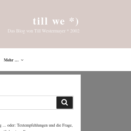
till we *)
Das Blog von Till Westermayer * 2002
Mehr …
Suchen
g ... oder: Textempfehlungen und die Frage,