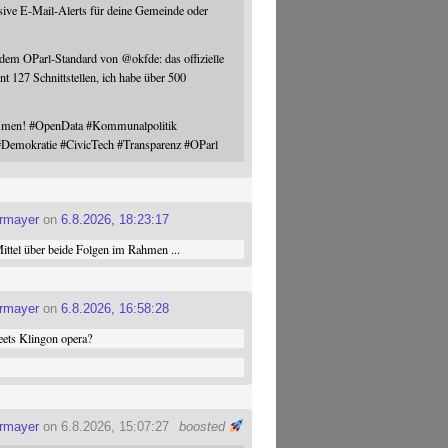
sive E-Mail-Alerts für deine Gemeinde oder
 dem OParl-Standard von
@
okfde
: das offizielle
nt 127 Schnittstellen, ich habe über 500
ommen!
#
OpenData
#
Kommunalpolitik
#
Demokratie
#
CivicTech
#
Transparenz
#
OParl
ermayer
on
6.8.2026, 18:23:17
ttel über beide Folgen im Rahmen ...
ermayer
on
6.8.2026, 16:58:28
ets Klingon opera?
ermayer
on 6.8.2026, 15:07:27
boosted