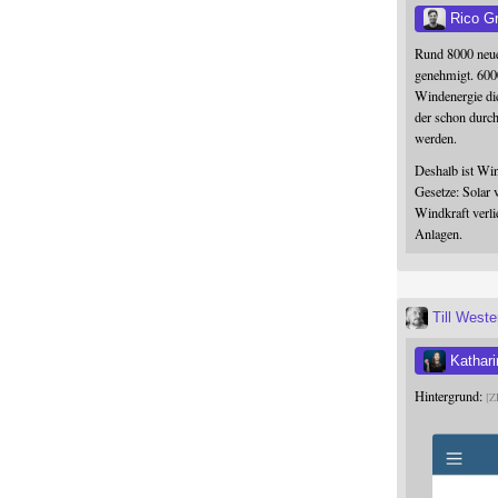
Rico G
Rund 8000 neue
genehmigt. 600
Windenergie die
der schon durc
werden.
Deshalb ist Win
Gesetze: Solar 
Windkraft verli
Anlagen.
Till West
Kathari
Hintergrund:
Z