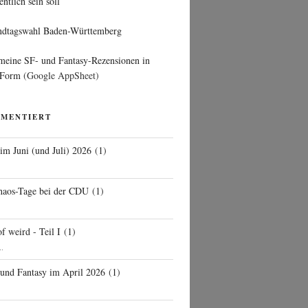
entlich sein soll
ndtagswahl Baden-Württemberg
 meine SF- und Fantasy-Rezensionen in
 Form
(Google AppSheet)
MMENTIERT
 im Juni (und Juli) 2026
(
1
)
d
haos-Tage bei der CDU
(
1
)
f weird - Teil I
(
1
)
..
 und Fantasy im April 2026
(
1
)