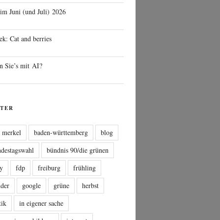
 im Juni (und Juli) 2026
ek: Cat and berries
n Sie’s mit AI?
TER
a merkel
baden-württemberg
blog
ndestagswahl
bündnis 90/die grünen
sy
fdp
freiburg
frühling
nder
google
grüne
herbst
tik
in eigener sache