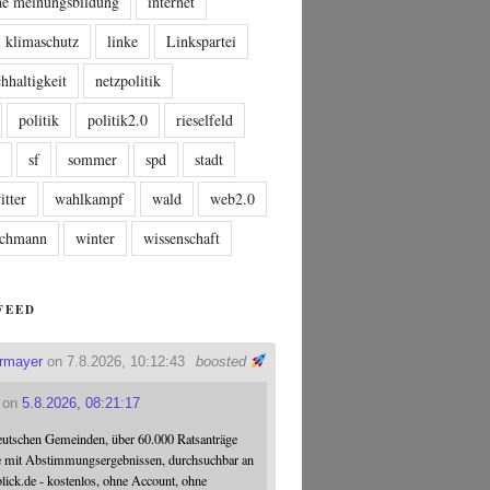
che meinungsbildung
internet
klimaschutz
linke
Linkspartei
hhaltigkeit
netzpolitik
politik
politik2.0
rieselfeld
n
sf
sommer
spd
stadt
itter
wahlkampf
wald
web2.0
tschmann
winter
wissenschaft
FEED
ermayer
on 7.8.2026, 10:12:43
boosted
on
5.8.2026, 08:21:17
eutschen Gemeinden, über 60.000 Ratsanträge
e mit Abstimmungsergebnissen, durchsuchbar an
blick.de - kostenlos, ohne Account, ohne