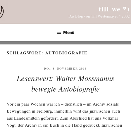
Zum
till we *)
Inhalt
Das Blog von Till Westermayer * 2002
springen
Menü
SCHLAGWORT:
AUTOBIOGRAFIE
VERÖFFENTLICHT
DO., 8. NOVEMBER 2018
AM
Lesenswert: Walter Mossmanns
bewegte Autobiografie
Vor ein paar Wochen war ich – dienst­lich – im Archiv sozia­le
Bewe­gun­gen in Frei­burg, immer­hin wird das jnzwi­schen auch
aus Lan­des­mit­teln geför­dert. Zum Abschied hat uns Volk­mar
Vogt, der Archi­var, ein Buch in die Hand gedrückt. Inzwi­schen