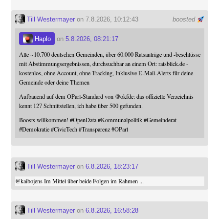
Till Westermayer
on 7.8.2026, 10:12:43
boosted
Haplo
on
5.8.2026, 08:21:17
Alle ~10.700 deutschen Gemeinden, über 60.000 Ratsanträge und -beschlüsse
mit Abstimmungsergebnissen, durchsuchbar an einem Ort: ratsblick.de -
kostenlos, ohne Account, ohne Tracking, Inklusive E-Mail-Alerts für deine
Gemeinde oder deine Themen
Aufbauend auf dem OParl-Standard von
@
okfde
: das offizielle Verzeichnis
kennt 127 Schnittstellen, ich habe über 500 gefunden.
Boosts willkommen!
#
OpenData
#
Kommunalpolitik
#
Gemeinderat
#
Demokratie
#
CivicTech
#
Transparenz
#
OParl
Till Westermayer
on
6.8.2026, 18:23:17
@
kaibojens
Im Mittel über beide Folgen im Rahmen ...
Till Westermayer
on
6.8.2026, 16:58:28