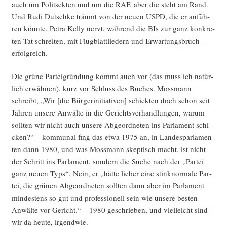
auch um Polit­sek­ten und um die RAF, aber die steht am Rand.
Und Rudi
Dutsch­ke träumt von der neu­en USPD, die er anfüh­
ren könn­te, Petra Kel­ly nervt, wäh­rend die BIs zur ganz kon­kre­
ten Tat schrei­ten, mit Flug­blatt­lie­dern und Erwar­tungs­bruch –
erfolgreich.
Die grü­ne Par­tei­grün­dung kommt auch vor (das muss ich natür­
lich erwäh­nen), kurz vor Schluss des Buches. Moss­mann
schreibt, „Wir [die Bür­ger­initia­ti­ven] schick­ten doch schon seit
Jah­ren unse­re Anwäl­te in die Gerichts­ver­hand­lun­gen, war­um
soll­ten wir nicht auch unse­re Abge­ord­ne­ten ins Par­la­ment schi­
cken?“ – kom­mu­nal fing das etwa 1975 an, in Lan­des­par­la­men­
ten dann 1980, und was Moss­mann skep­tisch macht, ist nicht
der Schritt ins Par­la­ment, son­dern die Suche nach der „Par­tei
ganz neu­en Typs“. Nein, er „hät­te lie­ber eine stink­nor­ma­le Par­
tei, die grü­nen Abge­ord­ne­ten soll­ten dann aber im Par­la­ment
min­des­tens so gut und pro­fes­sio­nell sein wie unse­re bes­ten
Anwäl­te vor Gericht.“ – 1980 geschrie­ben, und viel­leicht sind
wir da heu­te, irgendwie.