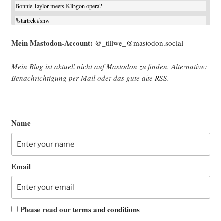
Bonnie Taylor meets Klingon opera?
#
startrek
#
snw
Mein Mast­o­don-Account:
@_tillwe_@mastodon.social
Mein Blog ist aktu­ell nicht auf Mast­o­don zu fin­den. Alter­na­ti­ve:
Benach­rich­ti­gung per Mail oder das gute alte
RSS
.
Name
Email
Please read our
terms and conditions