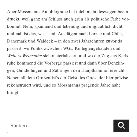
Aber Moss­manns Auto­bio­gra­fie hat mich nicht des­we­gen beein­
druckt, weil ganz am Schluss auch grün als poli­ti­sche Far­be vor­
kommt. Nein, span­nend und leben­dig und unglaub­lich dicht
und nah ist das, was – mit Aus­flü­gen nach Lar­zac und Chi­le,
Däne­mark und Wal­deck – in den zwei Jahr­zehn­ren zuvor da
pas­siert, wo Poli­tik zwi­schen WGs, Kol­le­gi­en­ge­bäu­den und
Webers Wein­stu­be
sich mate­ria­li­siert, und wo der Zug aus Karls­
ru­he kom­mend die Vor­ber­ge pas­siert und dann über Denz­lin­
gen, Gun­del­fin­gen und Zäh­rin­gen den Haupt­bahn­hof erreicht.
Neben all dem Gro­ßen ist’s der Geist des Ortes, der hier prä­zi­se
rekon­stru­iert wird, und so Moss­manns prä­gen­de Jah­re nahe
bringt.
Suche
Such
nach: