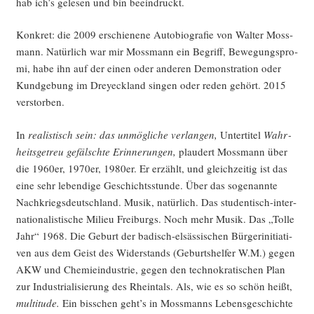
hab ich’s gele­sen und bin beeindruckt.
Kon­kret: die 2009 erschie­ne­ne Auto­bio­gra­fie von Wal­ter Moss­
mann. Natür­lich war mir Moss­mann ein Begriff, Bewe­gungs­pro­
mi, habe ihn auf der einen oder ande­ren Demons­tra­ti­on oder
Kund­ge­bung im Dreyeck­land sin­gen oder reden gehört. 2015
verstorben.
In
rea­lis­tisch sein: das unmög­li­che ver­lan­gen,
Unter­ti­tel
Wahr­
heits­ge­treu gefälsch­te Erin­ne­run­gen,
plau­dert Moss­mann über
die 1960er, 1970er, 1980er. Er erzählt, und gleich­zei­tig ist das
eine sehr leben­di­ge Geschichts­stun­de. Über das soge­nann­te
Nach­kriegs­deutsch­land. Musik, natür­lich. Das stu­den­tisch-inter­
na­tio­na­lis­ti­sche Milieu Frei­burgs. Noch mehr Musik. Das „Tol­le
Jahr“ 1968. Die Geburt der badisch-elsäs­si­schen Bür­ger­initia­ti­
ven aus dem Geist des Wider­stands (Geburts­hel­fer W.M.) gegen
AKW und Che­mie­in­dus­trie, gegen den tech­no­kra­ti­schen Plan
zur Indus­tria­li­sie­rung des Rhein­tals. Als, wie es so schön heißt,
multi­tu­de.
Ein biss­chen geht’s in Moss­manns Lebens­ge­schich­te