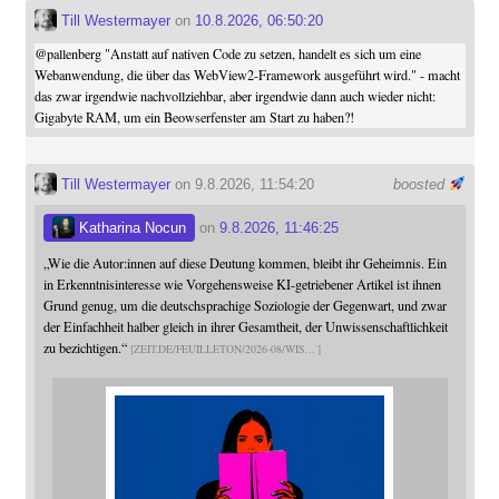
Till Westermayer
on
10.8.2026, 06:50:20
@
pallenberg
"Anstatt auf nativen Code zu setzen, handelt es sich um eine
Webanwendung, die über das WebView2-Framework ausgeführt wird." - macht
das zwar irgendwie nachvollziehbar, aber irgendwie dann auch wieder nicht:
Gigabyte RAM, um ein Beowserfenster am Start zu haben?!
Till Westermayer
on 9.8.2026, 11:54:20
boosted
Katharina Nocun
on
9.8.2026, 11:46:25
„Wie die Autor:innen auf diese Deutung kommen, bleibt ihr Geheimnis. Ein
in Erkenntnisinteresse wie Vorgehensweise KI-getriebener Artikel ist ihnen
Grund genug, um die deutschsprachige Soziologie der Gegenwart, und zwar
der Einfachheit halber gleich in ihrer Gesamtheit, der Unwissenschaftlichkeit
zu bezichtigen.“
ZEIT.DE/FEUILLETON/2026-08/WIS