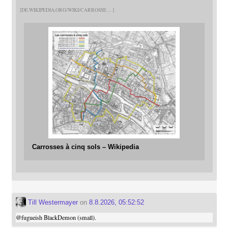
DE.WIKIPEDIA.ORG/WIKI/CARROSSE
Carrosses à cinq sols – Wikipedia
Till Westermayer
on
8.8.2026, 05:52:52
@
fugueish
BlackDemon (small).