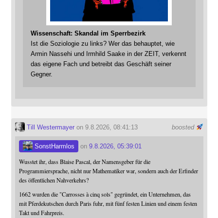
Wissenschaft: Skandal im Sperrbezirk
Ist die Soziologie zu links? Wer das behauptet, wie
Armin Nassehi und Irmhild Saake in der ZEIT, verkennt
das eigene Fach und betreibt das Geschäft seiner
Gegner.
Till Westermayer
on 9.8.2026, 08:41:13
boosted
SonstHarmlos
on
9.8.2026, 05:39:01
Wusstet ihr, dass Blaise Pascal, der Namensgeber für die
Programmiersprache, nicht nur Mathematiker war, sondern auch der Erfinder
des öffentlichen Nahverkehrs?
1662 wurden die "Carrosses à cinq sols" gegründet, ein Unternehmen, das
mit Pferdekutschen durch Paris fuhr, mit fünf festen Linien und einem festen
Takt und Fahrpreis.