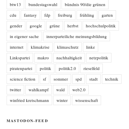
btw13
bundestagswahl
bündnis 90/die grünen
cdu
fantasy
fdp
freiburg
frühling
garten
gender
google
grüne
herbst
hochschulpolitik
in eigener sache
innerparteiliche meinungsbildung
internet
klimakrise
klimaschutz
linke
Linkspartei
makro
nachhaltigkeit
netzpolitik
piratenpartei
politik
politik2.0
rieselfeld
science fiction
sf
sommer
spd
stadt
technik
twitter
wahlkampf
wald
web2.0
winfried kretschmann
winter
wissenschaft
MASTODON-FEED