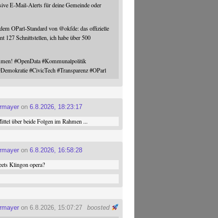
sive E-Mail-Alerts für deine Gemeinde oder
 dem OParl-Standard von
@
okfde
: das offizielle
nt 127 Schnittstellen, ich habe über 500
ommen!
#
OpenData
#
Kommunalpolitik
#
Demokratie
#
CivicTech
#
Transparenz
#
OParl
ermayer
on
6.8.2026, 18:23:17
ttel über beide Folgen im Rahmen ...
ermayer
on
6.8.2026, 16:58:28
ets Klingon opera?
ermayer
on 6.8.2026, 15:07:27
boosted