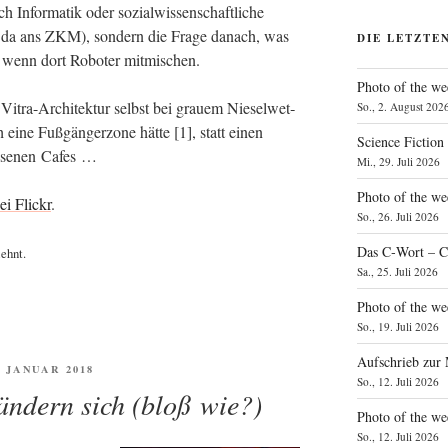
Infor­ma­tik oder sozi­al­wis­sen­schaft­li­che
­ke da ans ZKM), son­dern die Fra­ge danach, was
DIE LETZTE
et, wenn dort Robo­ter mitmischen.
Photo of the we
 Vitra-Archi­tek­tur selbst bei grau­em Nie­sel­wet­
So., 2. August 202
eine Fuß­gän­ger­zo­ne hät­te [1], statt einen
Science Fiction
os­se­nen Cafes …
Mi., 29. Juli 2026
Photo of the we
ei Flickr
.
So., 26. Juli 2026
Das C‑Wort – C
lehnt.
Sa., 25. Juli 2026
Photo of the we
So., 19. Juli 2026
Aufschrieb zur
FENTLICHT
. JANUAR 2018
So., 12. Juli 2026
ändern sich (bloß wie?)
Photo of the w
So., 12. Juli 2026