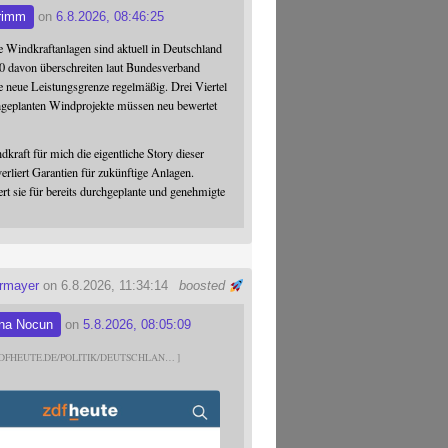
rimm
on
6.8.2026, 08:46:25
 Windkraftanlagen sind aktuell in Deutschland
0 davon überschreiten laut Bundesverband
 neue Leistungsgrenze regelmäßig. Drei Viertel
hgeplanten Windprojekte müssen neu bewertet
dkraft für mich die eigentliche Story dieser
verliert Garantien für zukünftige Anlagen.
ert sie für bereits durchgeplante und genehmigte
ermayer
on 6.8.2026, 11:34:14
boosted
na Nocun
on
5.8.2026, 08:05:09
DFHEUTE.DE/POLITIK/DEUTSCHLAN