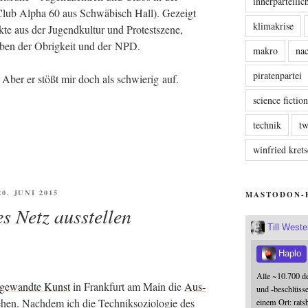
innerparteili
r Club Alpha 60 aus Schwä­bisch Hall). Gezeigt
klimakrise
e aus der Jugend­kul­tur und Pro­test­sze­ne,
i­ben der Obrig­keit und der NPD.
makro
nac
piratenpartei
t. Aber er stößt mir doch als schwie­rig auf.
science fictio
technik
tw
winfried kre
FFENTLICHT
20. JUNI 2015
MASTODON-
s Netz ausstellen
Till West
Haplo
Alle ~10.700 d
e­wand­te Kunst
in Frank­furt am Main die
Aus­
und -beschlüss
hen. Nach­dem ich die Tech­nik­so­zio­lo­gie des
einem Ort: rats