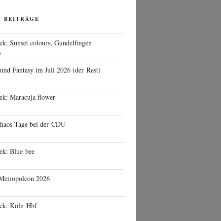
N BEITRÄGE
ek: Sunset colours, Gundelfingen
6
 und Fantasy im Juli 2026 (der Rest)
ek: Maracuja flower
haos-Tage bei der CDU
ek: Blue bee
 Metropolcon 2026
eek: Köln Hbf