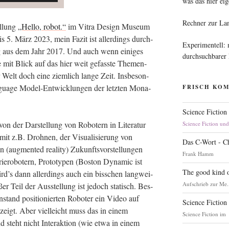
was das hier eig
Rechner zur La
l­lung
„Hel­lo, robot.“
im Vitra Design Muse­um
 5. März 2023, mein Fazit ist aller­dings durch­
Experimentell:
ng aus dem Jahr 2017. Und auch wenn eini­ges
durchsuchbarer
re mit Blick auf das hier weit gefass­te The­men­
er Welt doch eine ziem­lich lan­ge Zeit. Ins­be­son­
­guage Model-Ent­wick­lun­gen der letz­ten Mona­
FRISCH KO
Science Fiction
on der Dar­stel­lung von Robo­tern in Lite­ra­tur
Science Fiction un
mit z.B. Droh­nen, der Visua­li­sie­rung von
Das C-Wort - C
(aug­men­ted rea­li­ty) Zukunfts­vor­stel­lun­gen
Frank Hamm
rie­ro­bo­tern, Pro­to­ty­pen (Bos­ton Dyna­mic ist
The good kind o
rd’s dann aller­dings auch ein biss­chen lang­wei­
Aufschrieb zur Me.
ro­ßer Teil der Aus­stel­lung ist jedoch sta­tisch. Bes­
­stand posi­tio­nier­ten Robo­ter ein Video auf
Science Fiction
 zeigt. Aber viel­leicht muss das in einem
Science Fiction im
steht nicht Inter­ak­ti­on (wie etwa in einem