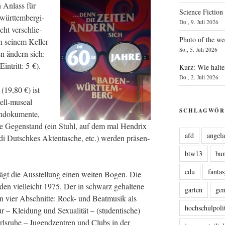
ch Anlass für
Science Fiction
rt­tem­ber­gi­
Do., 9. Juli 2026
cht ver­schlie­
Photo of the we
 sei­nem Kel­ler
So., 5. Juli 2026
en ändern sich:
n­tritt: 5 €).
Kurz: Wie halte
Do., 2. Juli 2026
 (19,80 €) ist
nell-muse­al
SCHLAGWÖR
­do­ku­men­te,
­re Gegen­stand (ein Stuhl, auf dem mal Hen­drix
afd
angel
i Dutsch­kes Akten­ta­sche, etc.) wer­den prä­sen­
btw13
bu
cdu
fanta
hlägt die Aus­stel­lung einen wei­ten Bogen. Die
n viel­leicht 1975. Der in schwarz gehal­te­ne
garten
ge
 in vier Abschnit­te: Rock- und Beat­mu­sik als
hochschulpoli
 – Klei­dung und Sexua­li­tät – (stu­den­ti­sche)
Karls­ru­he – Jugend­zen­tren und Clubs in der