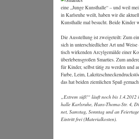
eine „Jun­ge Kunst­hal­le“ – und weil mei­
in Karls­ru­he weilt, haben wir die aktu­el­
Kunst­hal­le mal besucht. Bei­de Kin­der
Die Aus­stel­lung ist zwei­ge­teilt: Zum 
sich in unter­schied­li­cher Art und Wei­
tisch wir­ken­den Arcyl­ge­mäl­de einer Kon­
über­le­bens­gro­ßen Smar­ties. Zum ande­r
für Kin­der, selbst tätig zu wer­den und a
Far­be, Leim, Lakritz­schne­cken­druck­st
das hat bei­den ziem­li­chen Spaß gemach
„Extrem süß!“ läuft noch bis 1.4.2012 in 
hal­le Karls­ru­he, Hans-Tho­ma-Str. 4, Di
net, Sams­tag, Sonn­tag und an Fei­er­ta­ge
Ein­tritt frei (Mate­ri­al­kos­ten).