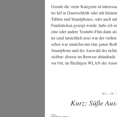
Gera­de die vier­te Kate­go­rie ist inter­es
les lief in Dau­er­schlei­fe oder mit klei­n
Tablets und Smart­phones, oder auch auf g
Fund­stü­cken gezeigt wur­de, habe ich im
eine oder ande­re You­tube-Film dann als
ter (und tat­säch­lich neu) war der viel­leich
sehen war zunächst nur eine gan­ze Rei
Smart­phone und der Aus­wahl des rich­t
sich­bar: diver­se im Brow­ser ablau­fen­de
vor Ort, im flüch­ti­gen WLAN der Aus­st
VERÖFF
MI., 28
AM
Kurz: Süße Aus