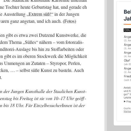
ne Toch­ter heu­te Geburts­tag hat, und gera­de eh
le Aus­stel­lung
„Extrem süß!“
in der Jun­gen
 waren ganz ange­tan, und ich auch.
(Fotos)
einen gibt es etwa zwei Dut­zend Kunst­wer­ke, die
se dem The­ma „Süßes“ nähern – vom foto­rea­lis­
di­to­rei-Aus­la­ge bis hin zu Stoff­ar­bei­ten oder
en gibt es im obe­ren Stock­werk die Mög­lich­keit
us Unmen­gen an Zuta­ten – Sty­ro­por, Per­len,
ö­cken, … – selbst süße Kunst zu bas­teln. Auch
t.
der Jun­gen Kunst­hal­le der Staa­li­chen Kunst­
ens­tag bis Frei­tag ist sie von 10–17 Uhr geöff­
n bis 18 Uhr. Für Ein­zel­be­su­che­rIn­nen ist der