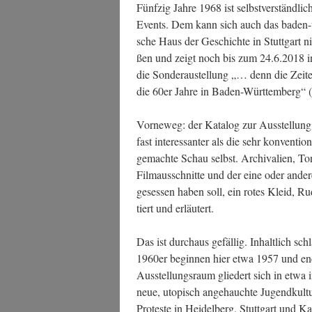
Fünf­zig Jah­re 1968 ist selbst­ver­ständ­li
Events. Dem kann sich auch das baden-wü
sche Haus der Geschich­te in Stutt­gart ni
ßen und zeigt noch bis zum 24.6.2018 in
die Son­der­au­stel­lung „… denn die Zei­t
die 60er Jah­re in Baden-Würt­tem­berg“ (Ei
Vor­ne­weg: der Kata­log zur Aus­stel­lung
fast inter­es­san­ter als die sehr kon­ven­tio­
gemach­te Schau selbst. Archi­va­li­en, Ton
Film­aus­schnit­te und der eine oder ande
geses­sen haben soll, ein rotes Kleid, Rud
tiert und erläutert.
Das ist durch­aus gefäl­lig. Inhalt­lich sc
1960er begin­nen hier etwa 1957 und ende
Aus­stel­lungs­raum glie­dert sich in etwa
neue, uto­pisch ange­hauch­te Jugend­kul­tur
Pro­tes­te in Hei­del­berg, Stutt­gart und 