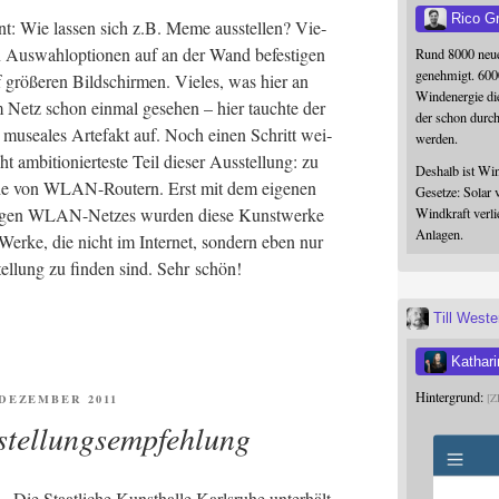
Rico G
­sant: Wie las­sen sich z.B. Meme aus­stel­len? Vie­
en Aus­wahl­op­tio­nen auf an der Wand befes­ti­gen
Rund 8000 neue
genehmigt. 600
rö­ße­ren Bild­schir­men. Vie­les, was hier an
Windenergie die
 Netz schon ein­mal gese­hen – hier tauch­te der
der schon durc
 musea­les Arte­fakt auf. Noch einen Schritt wei­
werden.
t ambi­tio­nier­tes­te Teil die­ser Aus­stel­lung: zu
Deshalb ist Win
­he von WLAN-Rou­tern. Erst mit dem eige­nen
Gesetze: Solar 
i­gen WLAN-Net­zes wur­den die­se Kunst­wer­ke
Windkraft verli
Anlagen.
 Wer­ke, die nicht im Inter­net, son­dern eben nur
el­lung zu fin­den sind. Sehr schön!
Till West
Kathari
Hintergrund:
ENTLICHT
. DEZEMBER 2011
Z
stellungsempfehlung
Die Staat­li­che Kunst­hal­le Karls­ru­he unter­hält