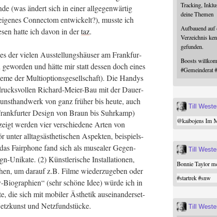
Tracking, Inklu
­de (was ändert sich in einer all­ge­gen­wär­tig
deine Themen
 eige­nes Con­nec­tom ent­wi­ckelt?), muss­te ich
Aufbauend auf
e­sen hat­te ich davon in der
taz
.
Verzeichnis ken
gefunden.
der vie­len Aus­stel­lungs­häu­ser am Frank­fur­
Boosts willk
gewor­den und hät­te mir statt des­sen doch eines
#
Gemeinderat
me der Mul­ti­op­ti­ons­ge­sell­schaft). Die Han­dys
in­drucks­vol­len Richard-Mei­er-Bau mit der Dau­er­
nst­hand­werk von ganz frü­her bis heu­te, auch
Till West
rank­fur­ter Design von Braun bis Suhr­kamp)
@
kaibojens
Im Mi
eigt wer­den vier ver­schie­de­ne Arten von
 unter all­tags­äs­the­ti­schen Aspek­ten, bei­spiels­
h das Fair­pho­ne fand sich als musea­ler Gegen­
Till West
Uni­ka­te. (2) Künst­le­ri­sche Instal­la­tio­nen,
Bonnie Taylor me
ie­hen, um dar­auf z.B. Fil­me wie­der­zu­ge­ben oder
#
startrek
#
snw
y-Bio­gra­phien“ (sehr schö­ne Idee) wür­de ich in
e, die sich mit mobi­ler Ästhe­tik aus­ein­an­der­set­
4) Netz­kunst und Netzfundstücke.
Till West