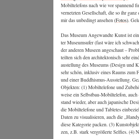
Mobil­te­le­fons nach wie vor span­nend fin
ver­netz­ten Gesell­schaft, die so ihr ganz
mir das unbe­dingt anse­hen
(Fotos)
. Gel
Das Muse­um Ange­wand­te Kunst ist eines 
ter Muse­ums­ufer (fast wäre ich schwach 
der ande­ren Muse­en ange­schaut – Pro­ble­
teil­ten sich den archi­tek­to­nisch sehr e
au­stel­lung des Muse­ums (Design und Ku
sehr schön, inklu­siv eines Raums zum F
und einer Bud­dhis­mus-Aus­stel­lung. Gez
Objek­ten: (1) Mobil­te­le­fo­ne und Zube­hör
wei­se ein Selbst­bau-Mobil­te­le­fon, auc
stand wie­der, aber auch japa­ni­sche Design-
die Mobil­te­le­fo­ne und Table­tes ein­be­z
Daten zu visua­li­sie­ren, auch die „Han­d
die­se Kate­go­rie packen. (3) Kunst­ob­jek­t
zen, z.B. stark ver­grö­ßer­te Sel­fies. (