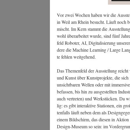
Vor zwei Wochen haben wir die Aus­ste
in Weil am Rhein besucht. Läuft noch bis
mischt. Im Kern stammt die Aus­stel­lu
wohl über­ar­bei­tet wur­de, sind fünf Jah­
feld Robo­ter, AI, Digi­ta­li­sie­rung unse­r
de­re die Machi­ne Lear­ning / Lar­ge Lan
te feh­len weitgehend.
Das The­men­feld der Aus­stel­lung reicht v
und Kunst über Kunst­pro­jek­te, die sich 
unsicht­ba­ren Wel­len oder mit immersi­ven 
befas­sen, bis hin zu aus­ge­stell­ten Indus­t
auch ver­tre­ten) und Werk­stü­cken. Da wi
lig: es gibt inter­ak­ti­ve Sta­tio­nen, ein g
ten­falls läuft neben dem als Design­ge­gen
einem Bild­schirm, das die­sen in Akti­on
Design-Muse­um so sein: im Vor­der­grund 