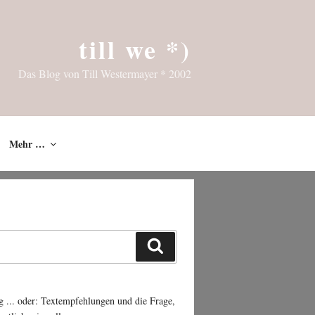
till we *)
Das Blog von Till Westermayer * 2002
Mehr …
Suchen
g ... oder: Textempfehlungen und die Frage,