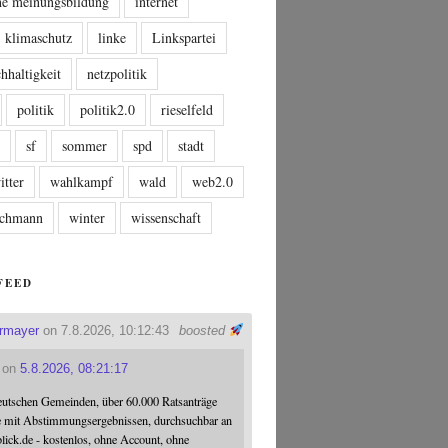
che meinungsbildung
internet
klimaschutz
linke
Linkspartei
hhaltigkeit
netzpolitik
politik
politik2.0
rieselfeld
n
sf
sommer
spd
stadt
itter
wahlkampf
wald
web2.0
tschmann
winter
wissenschaft
FEED
ermayer
on 7.8.2026, 10:12:43
boosted
on
5.8.2026, 08:21:17
eutschen Gemeinden, über 60.000 Ratsanträge
e mit Abstimmungsergebnissen, durchsuchbar an
blick.de - kostenlos, ohne Account, ohne