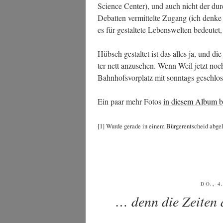
Sci­ence Cen­ter), und auch nicht der durch 
Debat­ten ver­mit­tel­te Zugang (ich den
es für gestal­te­te Lebens­wel­ten bedeu­t
Hübsch gestal­tet ist das alles ja, und die
ter nett anzu­se­hen. Wenn Weil jetzt noch 
Bahn­hofs­vor­platz mit sonn­tags geschl
Ein paar mehr Fotos
in die­sem Album b
[1] Wur­de gera­de in einem Bür­ger­ent­scheid abge
VERÖF
DO., 4
AM
… denn die Zeiten 