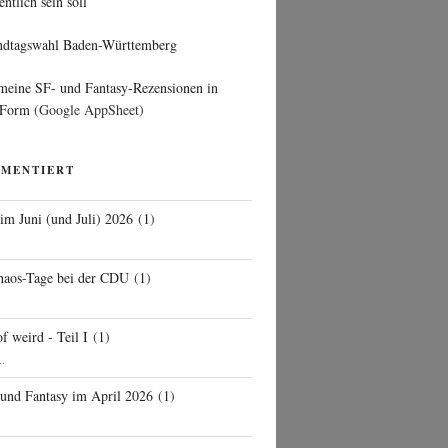
entlich sein soll
ndtagswahl Baden-Württemberg
 meine SF- und Fantasy-Rezensionen in
 Form
(Google AppSheet)
MMENTIERT
 im Juni (und Juli) 2026
(
1
)
d
haos-Tage bei der CDU
(
1
)
f weird - Teil I
(
1
)
..
 und Fantasy im April 2026
(
1
)