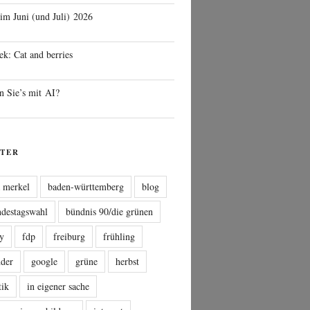
 im Juni (und Juli) 2026
ek: Cat and berries
n Sie’s mit AI?
TER
a merkel
baden-württemberg
blog
ndestagswahl
bündnis 90/die grünen
sy
fdp
freiburg
frühling
nder
google
grüne
herbst
tik
in eigener sache