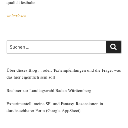
qua­li­tät festhalte.
„Geschenk­
weiterlesen
ter
Gaul,
oder:
von
Suche
Such
Pfer­
nach:
de­
fleisch
und
Über dieses Blog ... oder: Textempfehlungen und die Frage, was
Min­
das hier eigentlich sein soll
dest­
Rechner zur Landtagswahl Baden-Württemberg
lohn“
Experimentell: meine SF- und Fantasy-Rezensionen in
durchsuchbarer Form
(Google AppSheet)