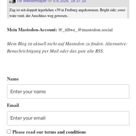
Till Westermayer
on
5.8.2026, 18:37:15
Zug ist mit doppelt ärgerlichen +59 in Freiburg angekommen. Bright side: sonst
wäre vmtl. der Anschluss weg gewesen..
Mein Mast­o­don-Account:
@_tillwe_@mastodon.social
Mein Blog ist aktu­ell nicht auf Mast­o­don zu fin­den. Alter­na­ti­ve:
Benach­rich­ti­gung per Mail oder das gute alte
RSS
.
Name
Email
Please read our
terms and conditions