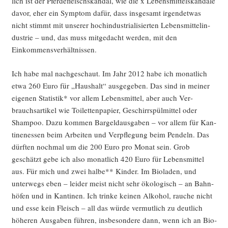
lich ist der Pfer­de­fleisch­skan­dal, wie die x Lebens­mit­tel­skan­da­le
davor, eher ein Sym­ptom dafür, dass ins­ge­samt irgend­et­was
nicht stimmt mit unse­rer hoch­in­dus­tria­li­sier­ten Lebens­mit­tel­in­
dus­trie – und, das muss mit­ge­dacht wer­den, mit den
Einkommensverhältnissen.
Ich habe mal nach­ge­schaut. Im Jahr 2012 habe ich monat­lich
etwa 260 Euro für „Haus­halt“ aus­ge­ge­ben. Das sind in mei­ner
eige­nen Sta­tis­tik* vor allem Lebens­mit­tel, aber auch Ver­
brauchs­ar­ti­kel wie Toi­let­ten­pa­pier, Geschirr­spül­mit­tel oder
Sham­poo. Dazu kom­men Bar­geld­aus­ga­ben – vor allem für Kan­
ti­nen­es­sen beim Arbei­ten und Ver­pfle­gung beim Pen­deln. Das
dürf­ten noch­mal um die 200 Euro pro Monat sein. Grob
geschätzt gebe ich also monat­lich 420 Euro für Lebens­mit­tel
aus. Für mich und zwei hal­be** Kin­der. Im Bio­la­den, und
unter­wegs eben – lei­der meist nicht sehr öko­lo­gisch – an Bahn­
hö­fen und in Kan­ti­nen. Ich trin­ke kei­nen Alko­hol, rau­che nicht
und esse kein Fleisch – all das wür­de ver­mut­lich zu deut­lich
höhe­ren Aus­ga­ben füh­ren, ins­be­son­de­re dann, wenn ich an Bio­