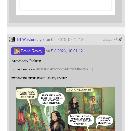
Till Westermayer
on 6.8.2026, 07:43:10
boosted
David Revoy
on
5.8.2026, 16:01:12
Authenticity Problem
Bonus timelapse:
PEPPERCARROT.COM/EN/MINIFANTAS
#
webcomic
#
krita
#
miniFantasyTheater