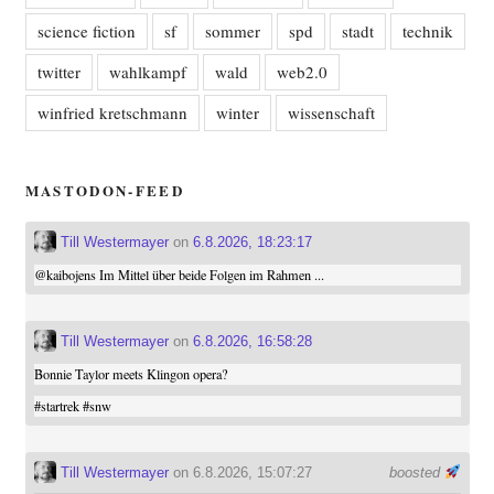
science fiction
sf
sommer
spd
stadt
technik
twitter
wahlkampf
wald
web2.0
winfried kretschmann
winter
wissenschaft
MASTODON-FEED
Till Westermayer
on
6.8.2026, 18:23:17
@
kaibojens
Im Mittel über beide Folgen im Rahmen ...
Till Westermayer
on
6.8.2026, 16:58:28
Bonnie Taylor meets Klingon opera?
#
startrek
#
snw
Till Westermayer
on 6.8.2026, 15:07:27
boosted