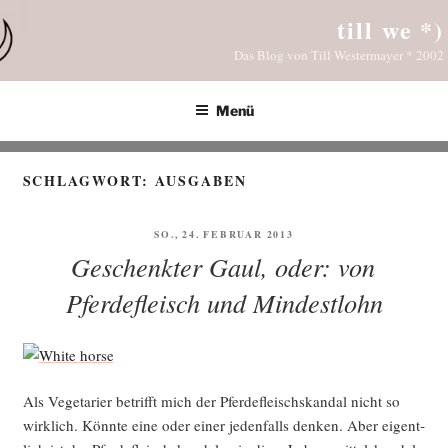
Zum
till we *)
Inhalt
Das Blog von Till Westermayer * 2002
springen
Menü
SCHLAGWORT:
AUSGABEN
VERÖFFENTLICHT
SO., 24. FEBRUAR 2013
AM
Geschenkter Gaul, oder: von
Pferdefleisch und Mindestlohn
Als Vege­ta­ri­er betrifft mich der Pfer­de­fleisch­skan­dal nicht so
wirk­lich. Könn­te eine oder einer jeden­falls den­ken. Aber eigent­