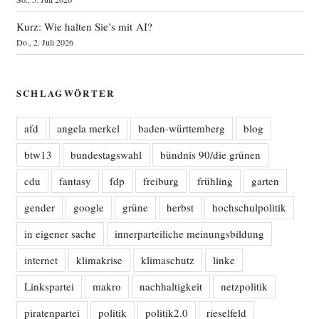
Kurz: Wie halten Sie’s mit AI?
Do., 2. Juli 2026
SCHLAGWÖRTER
afd
angela merkel
baden-württemberg
blog
btw13
bundestagswahl
bündnis 90/die grünen
cdu
fantasy
fdp
freiburg
frühling
garten
gender
google
grüne
herbst
hochschulpolitik
in eigener sache
innerparteiliche meinungsbildung
internet
klimakrise
klimaschutz
linke
Linkspartei
makro
nachhaltigkeit
netzpolitik
piratenpartei
politik
politik2.0
rieselfeld