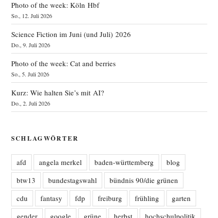
Photo of the week: Köln Hbf
So., 12. Juli 2026
Science Fiction im Juni (und Juli) 2026
Do., 9. Juli 2026
Photo of the week: Cat and berries
So., 5. Juli 2026
Kurz: Wie halten Sie’s mit AI?
Do., 2. Juli 2026
SCHLAGWÖRTER
afd
angela merkel
baden-württemberg
blog
btw13
bundestagswahl
bündnis 90/die grünen
cdu
fantasy
fdp
freiburg
frühling
garten
gender
google
grüne
herbst
hochschulpolitik