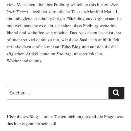
vie­le Men­schen, die über Frei­burg schrei­ben (bis hin zur
New
York Times
) – weil der ver­mut­li­che Täter im Mord­fall Maria L.
ein unbe­glei­te­ter min­der­jäh­ri­ger Flücht­ling aus Afgha­ni­stan ist,
und weil man­che es nicht aus­hal­ten, dass Frei­burg wei­ter­hin
libe­ral und welt­of­fen sein möch­te. Das, was da zu lesen ist, hat
oft nicht so viel damit zu tun, wie die­se Stadt sich anfühlt. Ich
ver­lin­ke dazu ein­fach mal auf
Ellas Blog
und auf den dies­be­
züg­li­chen
Arti­kel
heu­te im
Sonn­tag
, unse­rer loka­len
Wochenendzeitung.
Suche
Such
nach:
Über dieses Blog ... oder: Textempfehlungen und die Frage, was
das hier eigentlich sein soll