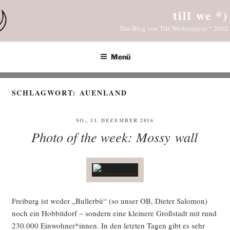
Zum
till we *)
Inhalt
Das Blog von Till Westermayer * 2002
springen
Menü
SCHLAGWORT:
AUENLAND
VERÖFFENTLICHT
SO., 11. DEZEMBER 2016
AM
Photo of the week: Mossy wall
Frei­burg ist weder „Bul­ler­bü“ (so unser OB, Die­ter Salo­mon)
noch ein Hob­bit­dorf – son­dern eine klei­ne­re Groß­stadt mit rund
230.000 Einwohner*innen. In den letz­ten Tagen gibt es sehr