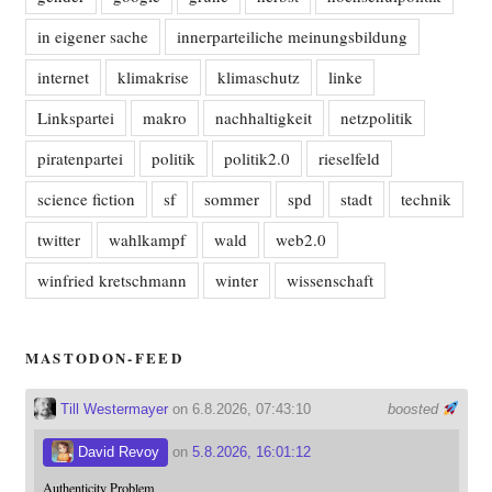
in eigener sache
innerparteiliche meinungsbildung
internet
klimakrise
klimaschutz
linke
Linkspartei
makro
nachhaltigkeit
netzpolitik
piratenpartei
politik
politik2.0
rieselfeld
science fiction
sf
sommer
spd
stadt
technik
twitter
wahlkampf
wald
web2.0
winfried kretschmann
winter
wissenschaft
MASTODON-FEED
Till Westermayer
on 6.8.2026, 07:43:10
boosted
David Revoy
on
5.8.2026, 16:01:12
Authenticity Problem