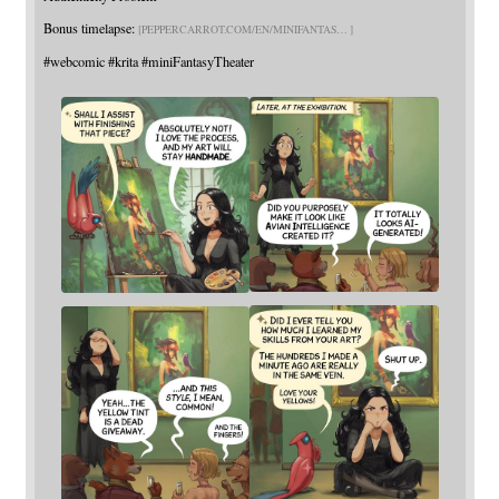
Bonus timelapse:
PEPPERCARROT.COM/EN/MINIFANTAS
#
webcomic
#
krita
#
miniFantasyTheater