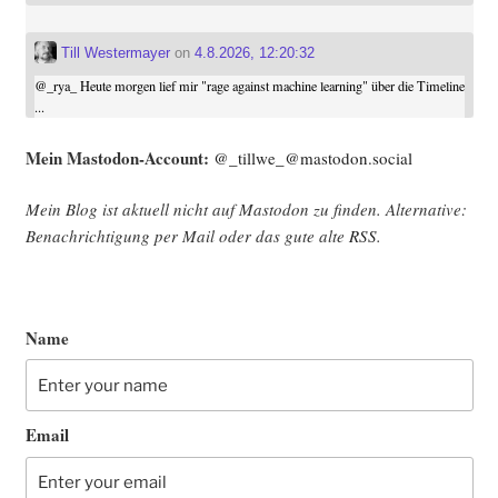
Till Westermayer
on
4.8.2026, 12:20:32
@
_rya_
Heute morgen lief mir "rage against machine learning" über die Timeline
...
Mein Mast­o­don-Account:
@_tillwe_@mastodon.social
Mein Blog ist aktu­ell nicht auf Mast­o­don zu fin­den. Alter­na­ti­ve:
Benach­rich­ti­gung per Mail oder das gute alte
RSS
.
Name
Email