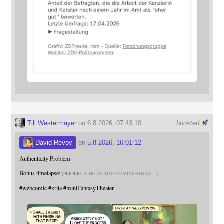
Till Westermayer
on 6.8.2026, 07:43:10
boosted
David Revoy
on
5.8.2026, 16:01:12
Authenticity Problem
Bonus timelapse:
PEPPERCARROT.COM/EN/MINIFANTAS
#
webcomic
#
krita
#
miniFantasyTheater