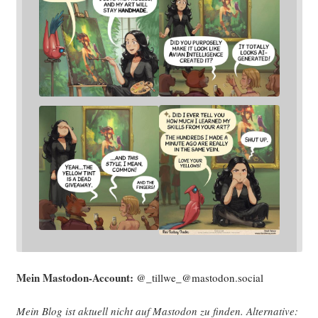
Mein Mast­o­don-Account:
@_tillwe_@mastodon.social
Mein Blog ist aktu­ell nicht auf Mast­o­don zu fin­den. Alter­na­ti­ve: