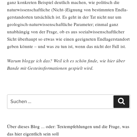
ganz kon­kre­ten Bei­spiel deut­lich machen, wie poli­tisch die
natur­wis­sen­schaft­li­che (Nicht-)Eignung von bestimm­ten End­la­
ger­stand­or­ten tat­säch­lich ist. Es geht in der Tat nicht nur um
geo­lo­gisch-natur­wis­sen­schaft­li­che Para­me­ter; ein­mal ganz
unab­hän­gig von der Fra­ge, ob es aus sozi­al­wis­sen­schaft­li­cher
Sicht über­haupt so etwas wie einen geeig­ne­ten End­la­ger­stand­ort
geben könn­te – und was zu tun ist, wenn das nicht der Fall ist.
War­um blog­ge ich das? Weil ich es schön fin­de, wie hier über
Ban­de mit Gesteins­for­ma­tio­nen gespielt wird.
Suche
Such
nach:
Über dieses Blog ... oder: Textempfehlungen und die Frage, was
das hier eigentlich sein soll