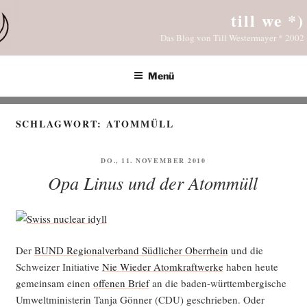
Zum
till we *)
Inhalt
Das Blog von Till Westermayer * 2002
springen
Menü
SCHLAGWORT:
ATOMMÜLL
VERÖFFENTLICHT
DO., 11. NOVEMBER 2010
AM
Opa Linus und der Atommüll
Der
BUND Regio­nal­ver­band Süd­li­cher Ober­rhein
und die
Schwei­zer Initia­ti­ve
Nie Wie­der Atom­kraft­wer­ke
haben heu­te
gemein­sam einen
offe­nen Brief
an die baden-würt­tem­ber­gi­sche
Umwelt­mi­nis­te­rin Tan­ja Gön­ner (CDU) geschrie­ben. Oder