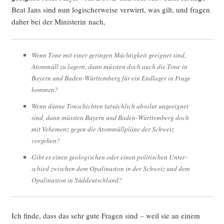
Beat Jans sind nun logi­scher­wei­se ver­wirrt, was gilt, und fra­gen
daher bei der Minis­te­rin nach,
Wenn Tone mit einer gerin­gen Mäch­tig­keit geeig­net sind,
Atom­müll zu lagern, dann müss­ten doch auch die Tone in
Bay­ern und Baden-Würt­tem­berg für ein End­la­ger in Fra­ge
kommen?
Wenn dün­ne Ton­schich­ten tat­säch­lich abso­lut unge­eig­net
sind, dann müss­ten Bay­ern und Baden-Würt­tem­berg doch
mit Vehe­menz gegen die Atom­müll­plä­ne der Schweiz
vorgehen?
Gibt es einen geo­lo­gi­schen oder einen poli­ti­schen Unter­
schied zwi­schen dem Opa­li­nus­ton in der Schweiz und dem
Opa­li­nus­ton in Süddeutschland?
Ich fin­de, dass das sehr gute Fra­gen sind – weil sie an einem