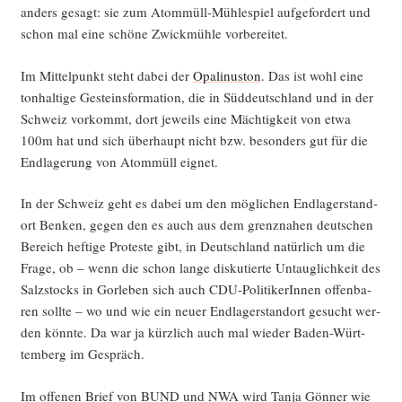
anders gesagt: sie zum Atom­müll-Müh­le­spiel auf­ge­for­dert und
schon mal eine schö­ne Zwick­müh­le vorbereitet.
Im Mit­tel­punkt steht dabei der
Opa­li­nus­ton
. Das ist wohl eine
ton­hal­ti­ge Gesteins­for­ma­ti­on, die in Süd­deutsch­land und in der
Schweiz vor­kommt, dort jeweils eine Mäch­tig­keit von etwa
100m hat und sich über­haupt nicht bzw. beson­ders gut für die
End­la­ge­rung von Atom­müll eignet.
In der Schweiz geht es dabei um den mög­li­chen End­la­ger­stand­
ort Ben­ken, gegen den es auch aus dem grenz­na­hen deut­schen
Bereich hef­ti­ge Pro­tes­te gibt, in Deutsch­land natür­lich um die
Fra­ge, ob – wenn die schon lan­ge dis­ku­tier­te Untaug­lich­keit des
Salz­stocks in Gor­le­ben sich auch CDU-Poli­ti­ke­rIn­nen offen­ba­
ren soll­te – wo und wie ein neu­er End­la­ger­stand­ort gesucht wer­
den könn­te. Da war ja kürz­lich auch mal wie­der Baden-Würt­
tem­berg im Gespräch.
Im offe­nen Brief von BUND und NWA wird Tan­ja Gön­ner wie