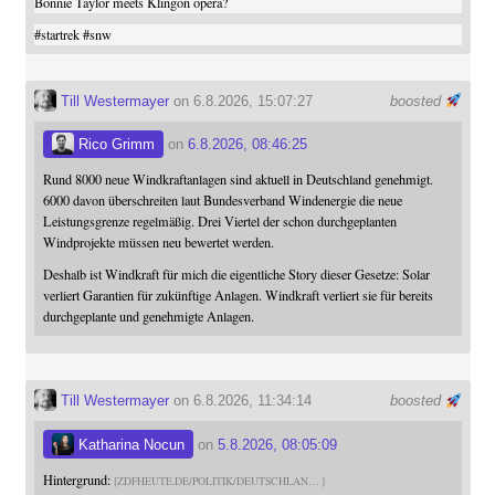
Bonnie Taylor meets Klingon opera?
#
startrek
#
snw
Till Westermayer
on 6.8.2026, 15:07:27
boosted
Rico Grimm
on
6.8.2026, 08:46:25
Rund 8000 neue Windkraftanlagen sind aktuell in Deutschland genehmigt.
6000 davon überschreiten laut Bundesverband Windenergie die neue
Leistungsgrenze regelmäßig. Drei Viertel der schon durchgeplanten
Windprojekte müssen neu bewertet werden.
Deshalb ist Windkraft für mich die eigentliche Story dieser Gesetze: Solar
verliert Garantien für zukünftige Anlagen. Windkraft verliert sie für bereits
durchgeplante und genehmigte Anlagen.
Till Westermayer
on 6.8.2026, 11:34:14
boosted
Katharina Nocun
on
5.8.2026, 08:05:09
Hintergrund:
ZDFHEUTE.DE/POLITIK/DEUTSCHLAN