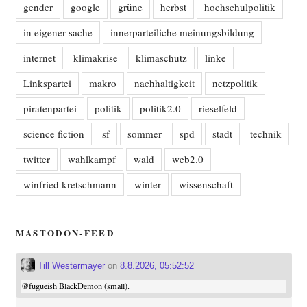
gender
google
grüne
herbst
hochschulpolitik
in eigener sache
innerparteiliche meinungsbildung
internet
klimakrise
klimaschutz
linke
Linkspartei
makro
nachhaltigkeit
netzpolitik
piratenpartei
politik
politik2.0
rieselfeld
science fiction
sf
sommer
spd
stadt
technik
twitter
wahlkampf
wald
web2.0
winfried kretschmann
winter
wissenschaft
MASTODON-FEED
Till Westermayer
on
8.8.2026, 05:52:52
@
fugueish
BlackDemon (small).