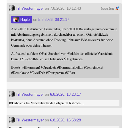
Till Westermayer
on 7.8.2026, 10:12:43
boosted
Haplo
on
5.8.2026, 08:21:17
Alle ~10.700 deutschen Gemeinden, über 60.000 Ratsanträge und -beschlüsse
mit Abstimmungsergebnissen, durchsuchbar an einem Ort: ratsblick.de -
kostenlos, ohne Account, ohne Tracking, Inklusive E-Mail-Alerts für deine
Gemeinde oder deine Themen
Aufbauend auf dem OParl-Standard von
@
okfde
: das offizielle Verzeichnis
kennt 127 Schnittstellen, ich habe über 500 gefunden.
Boosts willkommen!
#
OpenData
#
Kommunalpolitik
#
Gemeinderat
#
Demokratie
#
CivicTech
#
Transparenz
#
OParl
Till Westermayer
on
6.8.2026, 18:23:17
@
kaibojens
Im Mittel über beide Folgen im Rahmen ...
Till Westermayer
on
6.8.2026, 16:58:28