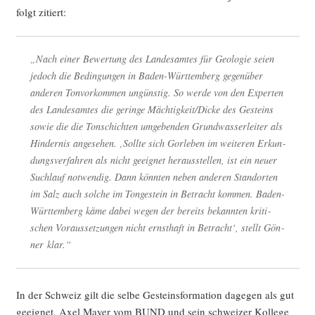
folgt zitiert:
„Nach einer Bewer­tung des Lan­des­am­tes für Geo­lo­gie sei­en
jedoch die Bedin­gun­gen in Baden-Würt­tem­berg gegen­über
ande­ren Ton­vor­kom­men ungüns­tig. So wer­de von den Exper­ten
des Lan­des­am­tes die gerin­ge Mächtigkeit/Dicke des Gesteins
sowie die die Ton­schich­ten umge­ben­den Grund­was­ser­lei­ter als
Hin­der­nis ange­se­hen. ‚Soll­te sich Gor­le­ben im wei­te­ren Erkun­
dungs­ver­fah­ren als nicht geeig­net her­aus­stel­len, ist ein neu­er
Such­lauf not­wen­dig. Dann könn­ten neben ande­ren Stand­or­ten
im Salz auch sol­che im Ton­ge­stein in Betracht kom­men. Baden-
Würt­tem­berg käme dabei wegen der bereits bekann­ten kri­ti­
schen Vor­aus­set­zun­gen nicht ernst­haft in Betracht‘, stellt Gön­
ner klar.“
In der Schweiz gilt die sel­be Gesteins­for­ma­ti­on dage­gen als gut
geeig­net. Axel May­er vom BUND und sein schwei­zer Kol­le­ge