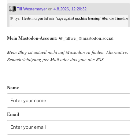
Till Westermayer
on
4.8.2026, 12:20:32
@
_rya_
Heute morgen lief mir "rage against machine learning" über die Timeline
...
Mein Mast­o­don-Account:
@_tillwe_@mastodon.social
Mein Blog ist aktu­ell nicht auf Mast­o­don zu fin­den. Alter­na­ti­ve:
Benach­rich­ti­gung per Mail oder das gute alte
RSS
.
Name
Email