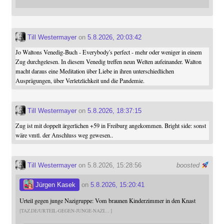
Till Westermayer
on
5.8.2026, 20:03:42
Jo Waltons Venedig-Buch - Everybody's perfect - mehr oder weniger in einem
Zug durchgelesen. In diesem Venedig treffen neun Welten aufeinander. Walton
macht daraus eine Meditation über Liebe in ihren unterschiedlichen
Ausprägungen, über Verletzlichkeit und die Pandemie.
Till Westermayer
on
5.8.2026, 18:37:15
Zug ist mit doppelt ärgerlichen +59 in Freiburg angekommen. Bright side: sonst
wäre vmtl. der Anschluss weg gewesen..
Till Westermayer
on 5.8.2026, 15:28:56
boosted
Jürgen Kasek
on
5.8.2026, 15:20:41
Urteil gegen junge Nazigruppe: Vom braunen Kinderzimmer in den Knast
TAZ.DE/URTEIL-GEGEN-JUNGE-NAZI