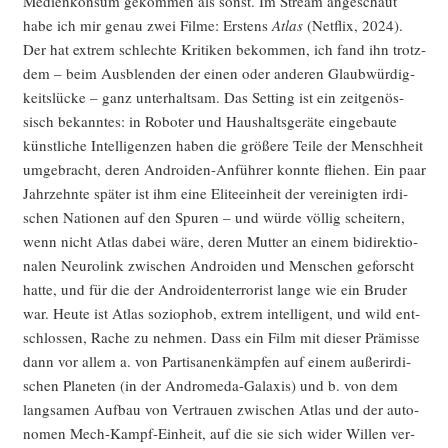
Medi­en­kon­sum gekom­men als sonst. Im Stream ange­schaut
habe ich mir genau zwei Fil­me: Ers­tens
Atlas
(Net­flix, 2024).
Der hat extrem schlech­te Kri­ti­ken bekom­men, ich fand ihn trotz­
dem – beim Aus­blen­den der einen oder ande­ren Glaub­wür­dig­
keits­lü­cke – ganz unter­halt­sam. Das Set­ting ist ein zeit­ge­nös­
sisch bekann­tes: in Robo­ter und Haus­halts­ge­rä­te ein­ge­bau­te
künst­li­che Intel­li­gen­zen haben die grö­ße­re Tei­le der Mensch­heit
umge­bracht, deren Andro­iden-Anfüh­rer konn­te flie­hen. Ein paar
Jahr­zehn­te spä­ter ist ihm eine Eli­te­ein­heit der ver­ei­nig­ten irdi­
schen Natio­nen auf den Spu­ren – und wür­de völ­lig schei­tern,
wenn nicht Atlas dabei wäre, deren Mut­ter an einem bidi­rek­tio­
na­len Neu­ro­link zwi­schen Andro­iden und Men­schen geforscht
hat­te, und für die der Andro­iden­ter­ro­rist lan­ge wie ein Bru­der
war. Heu­te ist Atlas sozio­phob, extrem intel­li­gent, und wild ent­
schlos­sen, Rache zu neh­men. Dass ein Film mit die­ser Prä­mis­se
dann vor allem a. von Par­ti­sa­nen­kämp­fen auf einem außer­ir­di­
schen Pla­ne­ten (in der Andro­me­da-Gala­xis) und b. von dem
lang­sa­men Auf­bau von Ver­trau­en zwi­schen Atlas und der auto­
no­men Mech-Kampf-Ein­heit, auf die sie sich wider Wil­len ver­