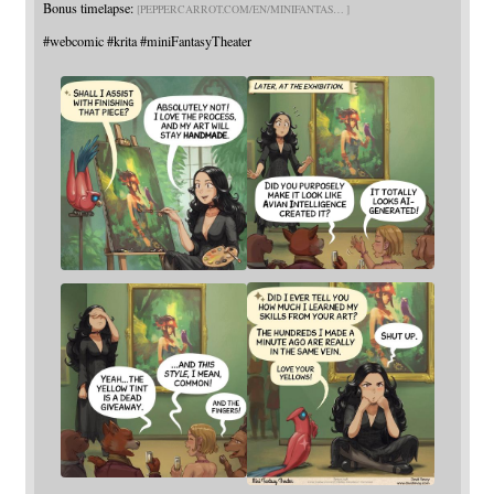
Bonus timelapse:
PEPPERCARROT.COM/EN/MINIFANTAS
#
webcomic
#
krita
#
miniFantasyTheater