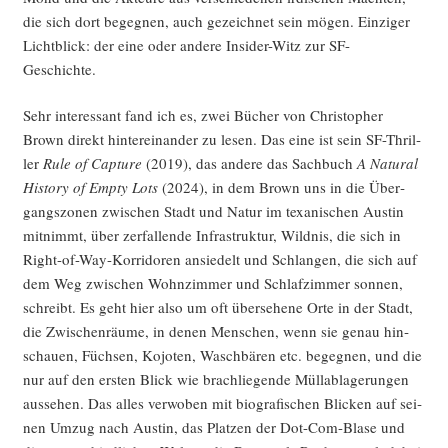
die sich dort begeg­nen, auch gezeich­net sein mögen. Ein­zi­ger
Licht­blick: der eine oder ande­re Insi­der-Witz zur SF-
Geschichte.
Sehr inter­es­sant fand ich es, zwei Bücher von Chris­to­pher
Brown direkt hin­ter­ein­an­der zu lesen. Das eine ist sein SF-Thril­
ler
Rule of Cap­tu­re
(2019), das ande­re das Sach­buch
A Natu­ral
Histo­ry of Emp­ty Lots
(2024), in dem Brown uns in die Über­
gangs­zo­nen zwi­schen Stadt und Natur im texa­ni­schen Aus­tin
mit­nimmt, über zer­fal­len­de Infra­struk­tur, Wild­nis, die sich in
Right-of-Way-Kor­ri­do­ren ansie­delt und Schlan­gen, die sich auf
dem Weg zwi­schen Wohn­zim­mer und Schlaf­zim­mer son­nen,
schreibt. Es geht hier also um oft über­se­he­ne Orte in der Stadt,
die Zwi­schen­räu­me, in denen Men­schen, wenn sie genau hin­
schau­en, Füch­sen, Kojo­ten, Wasch­bä­ren etc. begeg­nen, und die
nur auf den ers­ten Blick wie brach­lie­gen­de Müll­ab­la­ge­run­gen
aus­se­hen. Das alles ver­wo­ben mit bio­gra­fi­schen Bli­cken auf sei­
nen Umzug nach Aus­tin, das Plat­zen der Dot-Com-Bla­se und