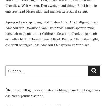
über die­se Welt wis­sen. Den zwei­ten und drit­ten Band habe ich
ent­spre­chend bis­her nicht auf mei­nen Lese­sta­pel gelegt.
Apro­pos Lese­sta­pel: ange­sto­ßen durch die Ankün­di­gung, dass
Ama­zon den Down­load von Titeln vom Kind­le sper­ren wird,
habe ich mich näher mit Calib­re befasst und über­le­ge jetzt, ob
es viel­leicht doch brauch­ba­re E‑Book-Rea­der-Alter­na­ti­ven gibt,
die dazu bei­tra­gen, das Ama­zon-Öko­sys­tem zu verlassen.
Suche
Such
nach:
Über dieses Blog ... oder: Textempfehlungen und die Frage, was
das hier eigentlich sein soll