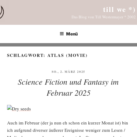
Zum
till we *)
Inhalt
Das Blog von Till Westermayer * 2002
springen
Menü
SCHLAGWORT:
ATLAS (MOVIE)
VERÖFFENTLICHT
SO., 2. MÄRZ 2025
AM
Science Fiction und Fantasy im
Februar 2025
Auch im Febru­ar (der ja nun eh schon ein kur­zer Monat ist) bin
ich auf­grund diver­ser äuße­rer Ereig­nis­se weni­ger zum Lesen /