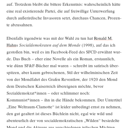
auf. Trotz­dem bleibt die bit­te­re Erkennt­nis: wahr­schein­lich hät­te
eine real exis­tie­ren­de Par­tei, die auf frei­wil­li­ge Unter­wer­fung
durch außer­ir­di­sche Inva­so­ren setzt, durch­aus Chan­cen, Pro­zen­
te abzusahnen.
Eben­falls irgend­wie was mit der Wahl zu tun hat
Ronald M.
Hahn
s
Social­de­mo­kra­ten auf dem Mon­de
(1998), auf das ich
gesto­ßen bin, weil es im Face­book-Feed des SFCD erwähnt wur­
de. Das Buch – eher eine Novel­le als ein Roman, erstaun­lich,
wie dünn SF&F‑Bücher mal waren – schreibt im sati­risch über­
spit­zen, aber kaum gebro­che­nen, Stil der wil­hel­mi­ni­schen Zeit
von der Mond­fahrt des Gra­fen Revent­low, der 1920 den Mond
dem Deut­schen Kai­ser­reich über­eig­nen möch­te, bevor
Sozialdemokrat*innen – oder schlim­mer noch:
Kommunist*innen – ihn in die Hän­de bekom­men. Der Unter­ti­tel
„Eine Welt­raum-Cla­mot­te“ ist lei­der unbe­dingt ernst zu neh­men,
den gut geal­tert ist die­ses Büch­lein nicht, egal wie wild und
aben­teur­lich der von social­de­mo­kra­ti­schen „Wil­den“ besie­del­te
Mond und die Akteu­re aus ver­schie­de­nen irdi­schen Mäch­ten,