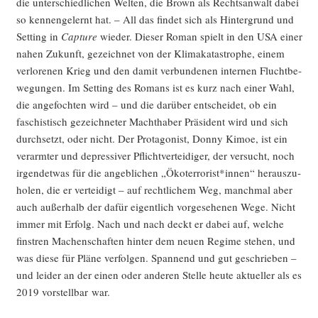
die unter­schied­li­chen Wel­ten, die Brown als Rechts­an­walt dabei
so ken­nen­ge­lernt hat. – All das fin­det sich als Hin­ter­grund und
Set­ting in
Cap­tu­re
wie­der. Die­ser Roman spielt in den USA einer
nahen Zukunft, gezeich­net von der Kli­ma­ka­ta­stro­phe, einem
ver­lo­re­nen Krieg und den damit ver­bun­de­nen inter­nen Flucht­be­
we­gun­gen. Im Set­ting des Romans ist es kurz nach einer Wahl,
die ange­foch­ten wird – und die dar­über ent­schei­det, ob ein
faschis­tisch gezeich­ne­ter Macht­ha­ber Prä­si­dent wird und sich
durch­setzt, oder nicht. Der Prot­ago­nist, Don­ny Kimoe, ist ein
ver­arm­ter und depres­si­ver Pflicht­ver­tei­di­ger, der ver­sucht, noch
irgend­et­was für die angeb­li­chen „Ökoterrorist*innen“ her­aus­zu­
ho­len, die er ver­tei­digt – auf recht­li­chem Weg, manch­mal aber
auch außer­halb der dafür eigent­lich vor­ge­se­he­nen Wege. Nicht
immer mit Erfolg. Nach und nach deckt er dabei auf, wel­che
finstren Machen­schaf­ten hin­ter dem neu­en Regime ste­hen, und
was die­se für Plä­ne ver­fol­gen. Span­nend und gut geschrie­ben –
und lei­der an der einen oder ande­ren Stel­le heu­te aktu­el­ler als es
2019 vor­stell­bar war.