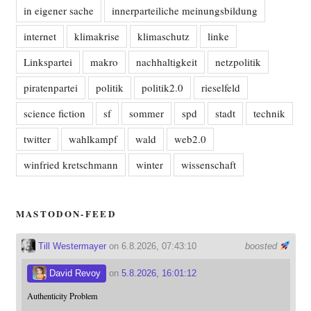
in eigener sache
innerparteiliche meinungsbildung
internet
klimakrise
klimaschutz
linke
Linkspartei
makro
nachhaltigkeit
netzpolitik
piratenpartei
politik
politik2.0
rieselfeld
science fiction
sf
sommer
spd
stadt
technik
twitter
wahlkampf
wald
web2.0
winfried kretschmann
winter
wissenschaft
MASTODON-FEED
Till Westermayer
on 6.8.2026, 07:43:10
boosted
David Revoy
on
5.8.2026, 16:01:12
Authenticity Problem