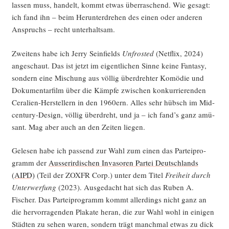
las­sen muss, han­delt, kommt etwas über­ra­schend. Wie gesagt:
ich fand ihn – beim Her­un­ter­dre­hen des einen oder ande­ren
Anspruchs – recht unterhaltsam.
Zwei­tens habe ich Jer­ry Sein­fields
Unfros­ted
(Net­flix, 2024)
ange­schaut. Das ist jetzt im eigent­li­chen Sin­ne kei­ne Fan­ta­sy,
son­dern eine Mischung aus völ­lig über­dreh­ter Komö­die und
Doku­men­tar­film über die Kämp­fe zwi­schen kon­kur­rie­ren­den
Cera­li­en-Her­stel­lern in den 1960ern. Alles sehr hübsch im Mid-
cen­tu­ry-Design, völ­lig über­dreht, und ja – ich fand’s ganz amü­
sant. Mag aber auch an den Zei­ten liegen.
Gele­sen habe ich pas­send zur Wahl zum einen das Par­tei­pro­
gramm der
Aus­ser­ir­di­schen Inva­so­ren Par­tei Deutsch­lands
(AIPD)
(Teil der ZOXFR Corp.) unter dem Titel
Frei­heit durch
Unter­wer­fung
(2023). Aus­ge­dacht hat sich das Ruben A.
Fischer. Das Par­tei­pro­gramm kommt aller­dings nicht ganz an
die her­vor­ra­gen­den Pla­ka­te her­an, die zur Wahl wohl in eini­gen
Städ­ten zu sehen waren, son­dern trägt manch­mal etwas zu dick