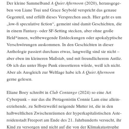
Der klei­ne Sam­mel­band
A Quiet After­noon
(2020), her­aus­ge­ge­
ben von Lia­ne Tsui und Grace Sey­bold ver­spricht das genaue
Gegen­teil, und erfüllt die­ses Ver­spre­chen auch. Hier geht es um
„low-fi spe­cu­la­ti­ve fic­tion“, gemeint sind damit Geschich­ten, die
in einem Fan­ta­sy- oder SF-Set­ting ste­cken, aber ohne gro­ße
Held*innen, welt­be­we­gen­de Ent­de­ckun­gen oder apo­ka­lyp­ti­sche
Ver­schwö­run­gen aus­kom­men. In den Geschich­ten in die­ser
Antho­lo­gie pas­siert durch­aus etwas, lang­wei­lig sind sie nicht –
aber eben im klei­ne­ren Maß­stab, und mit freund­li­che­rem Ant­liz.
Ob ich das unter Hope Punk ein­sor­tie­ren wür­de, weiß ich nicht.
Aber als Aus­gleich zur Welt­la­ge habe ich
A Quiet After­noon
ger­ne gelesen.
Elia­ne Boey schreibt in
Club Con­tan­go
(2024) so eine Art
Cyber­punk – nur das die Prot­ago­nis­tin Con­nie Lam eine allein­
er­zie­hen­de, zu Selbst­zwei­fel nei­gen­de Mut­ter ist, die in den
halb­welt­li­chen Zwi­schen­räu­men der hyper­ka­pi­ta­lis­ti­schen Aste­
ro­iden­stadt Free­port am Ende des 21. Jahr­hun­derts ver­sucht, ihr
Kind zu ver­sor­gen und nicht auf die von der Kli­ma­ka­ta­stro­phe