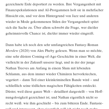
gezeich­ne­te Erde depor­tiert zu wer­den. Ihre Ver­gan­gen­heit mit
Finanz­spe­ku­la­tio­nen und AI-Pror­gam­men holt sie in mehr­fa­cher
Hin­sicht ein, und vor dem Hin­ter­grund von Jazz und ande­ren
wie­der in Mode gekom­me­nen Sti­len der Ver­gan­gen­heit spitzt
sich die Sache zu. Über allem schwebt die Fra­ge, wer die/der
geheim­nis­vol­le Chan­ce ist, die/der immer wie­der eingreift.
Dann habe ich noch den sehr umfang­rei­chen Fan­ta­sy-Roman
Mor­dew
(2020) von Alex Phe­by gele­sen. Wenn man so möch­te,
eine sehr düs­te­re Coming-of-Age-Geschich­te in einer Welt, die
viel­leicht in der Zukunft unse­rer liegt, und in der der jun­ge
Nathan Tree­ves am Anfang in einem Slum mit leben­den
Schlamm, aus dem immer wie­der Chi­mä­ren her­vor­krie­chen,
vege­tiert – dann Teil einer klein­kri­mi­nel­len Ban­de wird – und
schließ­lich sei­ne töd­li­chen magi­schen Fähig­kei­ten ent­deckt.
Düs­ter, weil die­se gan­ze Welt – detail­liert dar­ge­stellt – von Hoff­
nungs­lo­sig­keit gezeich­net ist, und Nathan eigent­lich nicht so
recht weiß. wie ihm geschieht – bis zum bit­te­ren Ende. Fan­ta­sie­
voll und inter­es­sant, aber eigent­lich will ich nicht noch mehr