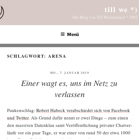
Zum
till we *)
Inhalt
Das Blog von Till Westermayer * 2002
springen
Menü
SCHLAGWORT:
ARENA
VERÖFFENTLICHT
MO., 7. JANUAR 2019
AM
Einer wagt es, uns im Netz zu
verlassen
Pau­ken­schlag:
Robert Habeck ver­ab­schie­det sich von Face­book
und Twit­ter
. Als Grund dafür nennt er zwei Din­ge – zum einen
den mas­si­ven Daten­klau samt Ver­öf­fent­li­chung pri­va­ter Chat­ver­
läu­fe vor ein paar Tage, er war einer von rund 50 der etwa 1000