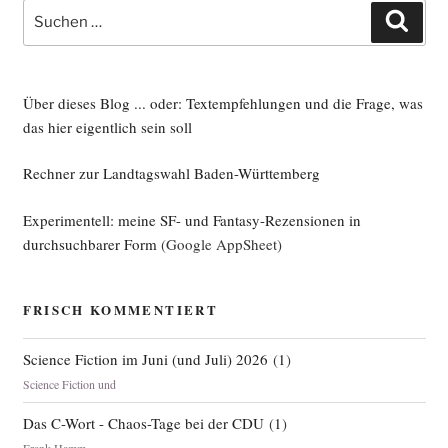
im
Suche
Such
Netz
nach:
zu
ver­
las­
Über dieses Blog ... oder: Textempfehlungen und die Frage, was
sen“
das hier eigentlich sein soll
Rechner zur Landtagswahl Baden-Württemberg
Experimentell: meine SF- und Fantasy-Rezensionen in
durchsuchbarer Form
(Google AppSheet)
FRISCH KOMMENTIERT
Science Fiction im Juni (und Juli) 2026
(
1
)
Science Fiction und
Das C-Wort - Chaos-Tage bei der CDU
(
1
)
Frank Hamm