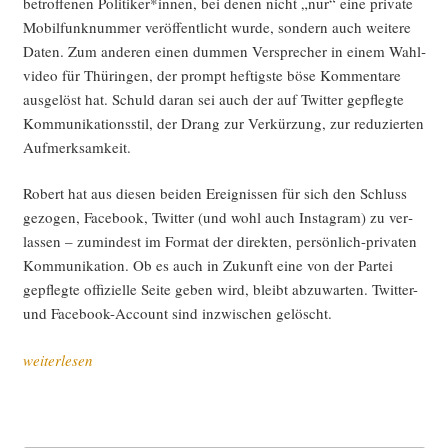
betrof­fe­nen Politiker*innen, bei denen nicht „nur“ eine pri­va­te
Mobil­funk­num­mer ver­öf­fent­licht wur­de, son­dern auch wei­te­re
Daten. Zum ande­ren einen dum­men Ver­spre­cher in einem Wahl­
vi­deo für Thü­rin­gen, der prompt hef­tigs­te böse Kom­men­ta­re
aus­ge­löst hat. Schuld dar­an sei auch der auf Twit­ter gepfleg­te
Kom­mu­ni­ka­ti­ons­stil, der Drang zur Ver­kür­zung, zur redu­zier­ten
Aufmerksamkeit.
Robert hat aus die­sen bei­den Ereig­nis­sen für sich den Schluss
gezo­gen, Face­book, Twit­ter (und wohl auch Insta­gram) zu ver­
las­sen – zumin­dest im For­mat der direk­ten, per­sön­lich-pri­va­ten
Kom­mu­ni­ka­ti­on. Ob es auch in Zukunft eine von der Par­tei
gepfleg­te offi­zi­el­le Sei­te geben wird, bleibt abzu­war­ten. Twit­ter-
und Face­book-Account sind inzwi­schen gelöscht.
„Einer
weiterlesen
wagt
es,
uns