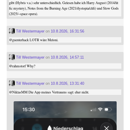
gibt (Hybris v.a.) sehr unterschiedlich. Gelesen habe ich Harry August (2014/lit
fic mystery), Notes from the Burning Age (2021/dystopia/clifi) und Slow Gods
(2025/~space opera).
Till Westermayer
on
10.8.2026, 16:31:56
@
guenterhack
LOTR wäre Meloni.
Till Westermayer
on
10.8.2026, 14:57:11
@
rahmstorf
Why?
Till Westermayer
on
10.8.2026, 13:31:40
@
NiklasMM
Die App meines Vertrauens sagt: eher nicht.