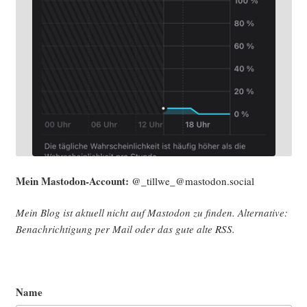
Mein Mast­o­don-Account:
@_tillwe_@mastodon.social
Mein Blog ist aktu­ell nicht auf Mast­o­don zu fin­den. Alter­na­ti­ve:
Benach­rich­ti­gung per Mail oder das gute alte
RSS
.
Name