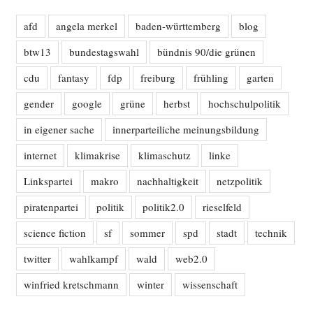
afd
angela merkel
baden-württemberg
blog
btw13
bundestagswahl
bündnis 90/die grünen
cdu
fantasy
fdp
freiburg
frühling
garten
gender
google
grüne
herbst
hochschulpolitik
in eigener sache
innerparteiliche meinungsbildung
internet
klimakrise
klimaschutz
linke
Linkspartei
makro
nachhaltigkeit
netzpolitik
piratenpartei
politik
politik2.0
rieselfeld
science fiction
sf
sommer
spd
stadt
technik
twitter
wahlkampf
wald
web2.0
winfried kretschmann
winter
wissenschaft