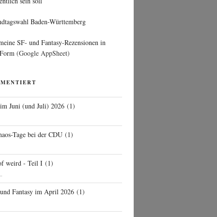
entlich sein soll
ndtagswahl Baden-Württemberg
 meine SF- und Fantasy-Rezensionen in
 Form
(Google AppSheet)
MMENTIERT
 im Juni (und Juli) 2026
(
1
)
d
haos-Tage bei der CDU
(
1
)
f weird - Teil I
(
1
)
..
 und Fantasy im April 2026
(
1
)