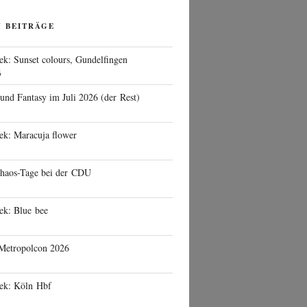
N BEITRÄGE
ek: Sunset colours, Gundelfingen
6
 und Fantasy im Juli 2026 (der Rest)
ek: Maracuja flower
haos-Tage bei der CDU
ek: Blue bee
 Metropolcon 2026
eek: Köln Hbf