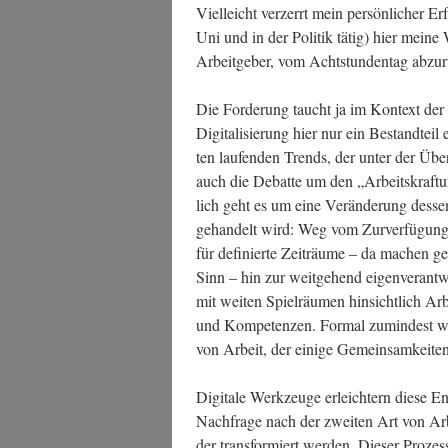
Viel­leicht ver­zerrt mein per­sön­li­cher Er
Uni und in der Poli­tik tätig) hier mei­ne
Arbeit­ge­ber, vom Acht­stun­den­tag abzu­
Die For­de­rung taucht ja im Kon­text der Dig
Digi­ta­li­sie­rung hier nur ein Bestand­tei
ten lau­fen­den Trends, der unter der Über­s
auch die Debat­te um den „Arbeits­kraft­un
lich geht es um eine Ver­än­de­rung des­s
gehan­delt wird: Weg vom Zur­ver­fü­gung­st
für defi­nier­te Zeit­räu­me – da machen ges
Sinn – hin zur weit­ge­hend eigen­ver­ant­w
mit wei­ten Spiel­räu­men hin­sicht­lich Ar
und Kom­pe­ten­zen. For­mal zumin­dest wei
von Arbeit, der eini­ge Gemein­sam­kei­ten 
Digi­ta­le Werk­zeu­ge erleich­tern die­se 
Nach­fra­ge nach der zwei­ten Art von Arbe
der trans­for­miert wer­den. Die­ser Pro­zes