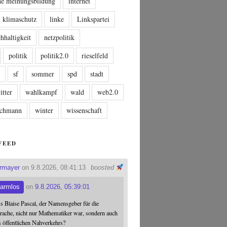
che meinungsbildung
internet
klimaschutz
linke
Linkspartei
hhaltigkeit
netzpolitik
politik
politik2.0
rieselfeld
n
sf
sommer
spd
stadt
itter
wahlkampf
wald
web2.0
tschmann
winter
wissenschaft
FEED
ermayer
on 9.8.2026, 08:41:13
boosted
armlos
on
9.8.2026, 05:39:01
ss Blaise Pascal, der Namensgeber für die
ache, nicht nur Mathematiker war, sondern auch
s öffentlichen Nahverkehrs?