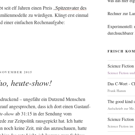
was das hier eig
bt seit elf Jah­ren einen Preis „
Spit­zen­va­ter des
Rechner zur La
ami­li­en­mo­del­le zu wür­di­gen. Klingt erst ein­mal
nd einer ein­fa­chen Rechenaufgabe:
Experimentell:
durchsuchbarer
FRISCH KO
Science Fiction
ENTLICHT
. NOVEMBER 2015
Science Fiction un
ho, heute-show!
Das C-Wort - C
Frank Hamm
n­dru­ckend – unge­fähr ein Dut­zend Men­schen
The good kind o
uf ange­spro­chen, dass ich dort einen Gast­auf­
Aufschrieb zur Me.
­te-show
ab 31:15 in der Sen­dung vom
Science Fiction
 zur Zeit­po­li­tik raus­ge­pickt hat. Ich hat­te
Science Fiction im
n noch kei­ne Zeit, mir das anzu­schau­en, hat­te