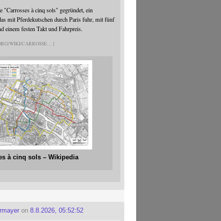
 "Carrosses à cinq sols" gegründet, ein
s mit Pferdekutschen durch Paris fuhr, mit fünf
nd einem festen Takt und Fahrpreis.
.ORG/WIKI/CARROSSE
es à cinq sols – Wikipedia
ermayer
on
8.8.2026, 05:52:52