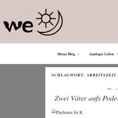
Zum
Inhalt
springen
Dieses Blog
Analoges Leben
SCHLAGWORT:
ARBEITSZEIT
VERÖ
FR., 
AM
Zwei Väter aufs Podes