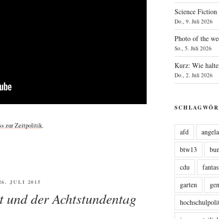
Science Fiction
Do., 9. Juli 2026
Photo of the we
So., 5. Juli 2026
Kurz: Wie halte
Do., 2. Juli 2026
SCHLAGWÖR
 zur Zeit­po­li­tik
.
afd
angel
btw13
bu
cdu
fanta
FFENTLICHT
26. JULI 2015
garten
ge
t und der Achtstundentag
hochschulpoli