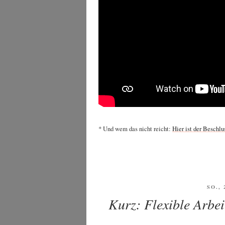
* Und wem das nicht reicht:
Hier ist der Beschluss
VERÖ
SO., 
AM
Kurz: Flexible Arbei