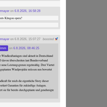
ermayer
on
6.8.2026, 16:58:28
ets Klingon opera?
ermayer
on 6.8.2026, 15:07:27
boosted
rimm
on
6.8.2026, 08:46:25
 Windkraftanlagen sind aktuell in Deutschland
0 davon überschreiten laut Bundesverband
 neue Leistungsgrenze regelmäßig. Drei Viertel
hgeplanten Windprojekte müssen neu bewertet
dkraft für mich die eigentliche Story dieser
verliert Garantien für zukünftige Anlagen.
ert sie für bereits durchgeplante und genehmigte