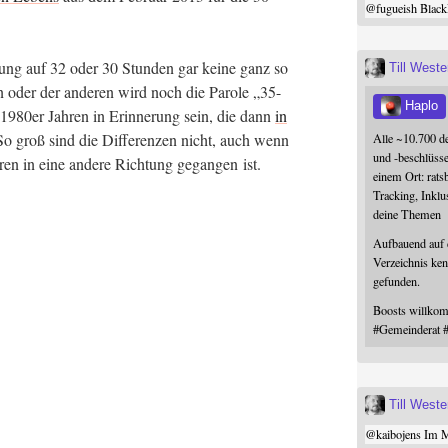
@
fugueish
Black
ung auf 32 oder 30 Stun­den gar kei­ne ganz so
Till West
en oder der ande­ren wird noch die Paro­le „35-
Haplo
980er Jah­ren in Erin­ne­rung sein, die dann
in
o groß sind die Dif­fe­ren­zen nicht, auch wenn
Alle ~10.700 d
und -beschlüss
h­ren in eine ande­re Rich­tung gegan­gen ist.
einem Ort: rats
Tracking, Inklu
deine Themen
Aufbauend auf
Verzeichnis ken
gefunden.
Boosts willk
#
Gemeinderat
Till West
@
kaibojens
Im Mi