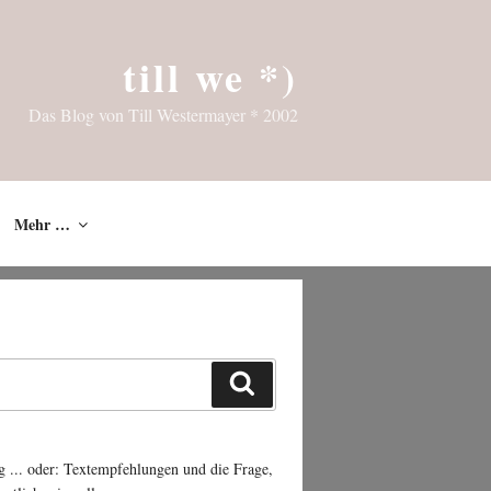
till we *)
Das Blog von Till Westermayer * 2002
Mehr …
Suchen
g ... oder: Textempfehlungen und die Frage,