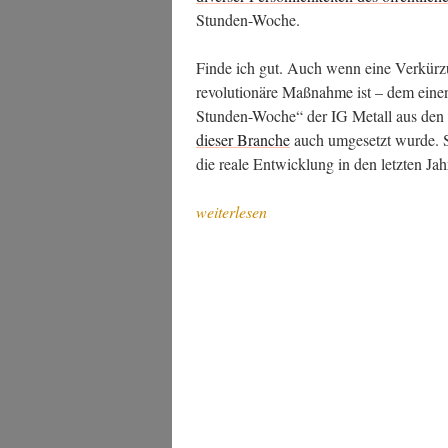
Stunden-Woche.
Fin­de ich gut. Auch wenn eine Ver­kür­z
revo­lu­tio­nä­re Maß­nah­me ist – dem ein
Stun­den-Woche“ der IG Metall aus den 1
die­ser Bran­che
auch umge­setzt wur­de. S
die rea­le Ent­wick­lung in den letz­ten Ja
„Zum
weiterlesen
Abend
des
Tags
der
Arbeit“