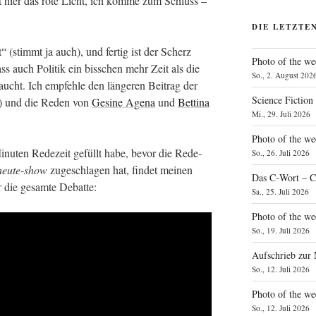
zt hier das rote Licht, ich kom­me zum Schluss –
DIE LETZTE
 (stimmt ja auch), und fer­tig ist der Scherz
Photo of the we
ass auch Poli­tik ein biss­chen mehr Zeit als die
So., 2. August 202
aucht. Ich emp­feh­le den län­ge­ren Bei­trag der
Science Fiction
und die Reden von
Gesi­ne Age­na
und
Bet­ti­na
Mi., 29. Juli 2026
Photo of the we
inu­ten Rede­zeit gefüllt habe, bevor die Rede­
So., 26. Juli 2026
heu­te-show
zuge­schla­gen hat, fin­det mei­nen
Das C‑Wort – C
 die gesam­te Debatte:
Sa., 25. Juli 2026
Photo of the we
So., 19. Juli 2026
Aufschrieb zur
So., 12. Juli 2026
Photo of the w
So., 12. Juli 2026