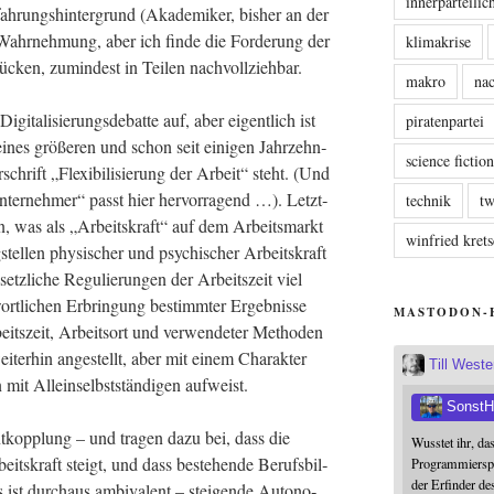
innerparteili
fah­rungs­hin­ter­grund (Aka­de­mi­ker, bis­her an der
 Wahr­neh­mung, aber ich fin­de die For­de­rung der
klimakrise
rü­cken, zumin­dest in Tei­len nachvollziehbar.
makro
nac
i­ta­li­sie­rungs­de­bat­te auf, aber eigent­lich ist
piratenpartei
l eines grö­ße­ren und schon seit eini­gen Jahr­zehn­
science fictio
chrift „Fle­xi­bi­li­sie­rung der Arbeit“ steht. (Und
­ter­neh­mer“ passt hier her­vor­ra­gend …). Letzt­
technik
tw
en, was als „Arbeits­kraft“ auf dem Arbeits­markt
winfried kre
el­len phy­si­scher und psy­chi­scher Arbeits­kraft
etz­li­che Regu­lie­run­gen der Arbeits­zeit viel
ort­li­chen Erbrin­gung bestimm­ter Ergeb­nis­se
MASTODON-
beits­zeit, Arbeits­ort und ver­wen­de­ter Metho­den
­ter­hin ange­stellt, aber mit einem Cha­rak­ter
Till West
mit Allein­selbst­stän­di­gen aufweist.
SonstH
Ent­kopp­lung – und tra­gen dazu bei, dass die
Wusstet ihr, da
its­kraft steigt, und dass bestehen­de Berufs­bil­
Programmierspr
der Erfinder de
s ist durch­aus ambi­va­lent – stei­gen­de Auto­no­