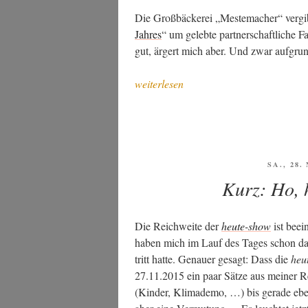
Die Groß­bä­cke­rei „Mes­tem­a­cher“ ver­gi
Jah­res
“ um geleb­te part­ner­schaft­li­che F
gut, ärgert mich aber. Und zwar auf­gru
„Zwei
weiterlesen
Väter
aufs
Podest
gestellt
–
VERÖFF
SA., 28
AM
und
Kurz: Ho, 
der Rest?“
Die Reich­wei­te der
heu­te-show
ist beei
haben mich im Lauf des Tages schon dar­a
tritt hat­te. Genau­er gesagt: Dass die
heu
27.11.2015 ein paar Sät­ze aus mei­ner Rede
(Kin­der, Kli­ma­de­mo, …) bis gera­de ebe