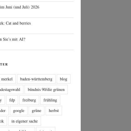
 im Juni (und Juli) 2026
ek: Cat and berries
n Sie’s mit AI?
TER
a merkel
baden-württemberg
blog
ndestagswahl
bündnis 90/die grünen
sy
fdp
freiburg
frühling
nder
google
grüne
herbst
tik
in eigener sache