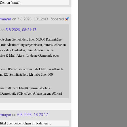
Demon (small).
ermayer
on 7.8.2026, 10:12:43
boosted
on
5.8.2026, 08:21:17
eutschen Gemeinden, über 60.000 Ratsanträge
e mit Abstimmungsergebnissen, durchsuchbar an
blick.de - kostenlos, ohne Account, ohne
sive E-Mail-Alerts für deine Gemeinde oder
 dem OParl-Standard von
@
okfde
: das offizielle
nt 127 Schnittstellen, ich habe über 500
ommen!
#
OpenData
#
Kommunalpolitik
#
Demokratie
#
CivicTech
#
Transparenz
#
OParl
ermayer
on
6.8.2026, 18:23:17
ttel über beide Folgen im Rahmen ...