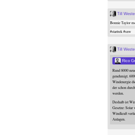
Till West
Bonnie Taylor me
#
startrek
#
snw
Till West
Rico G
Rund 8000 neue
genehmigt. 600
Windenergie die
der schon durc
werden.
Deshalb ist Win
Gesetze: Solar 
Windkraft verli
Anlagen.