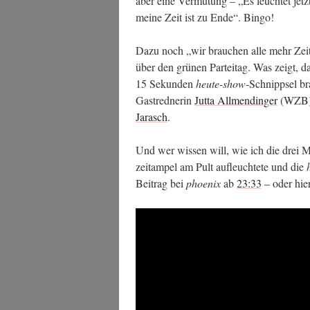
aber eine Ver­mu­tung – „Es leuch­tet jet
mei­ne Zeit ist zu Ende“. Bingo!
Dazu noch „wir brau­chen alle mehr Zeit“
über den grü­nen Par­tei­tag. Was zeigt, d
15 Sekun­den
heu­te-show
-Schnipp­sel br
Gast­red­ne­rin
Jut­ta All­men­din­ger
(WZB) 
Jarasch
.
Und wer wis­sen will, wie ich die drei M
zeit­am­pel am Pult auf­leuch­te­te und die
Bei­trag bei
phoe­nix
ab
23:33
– oder hier