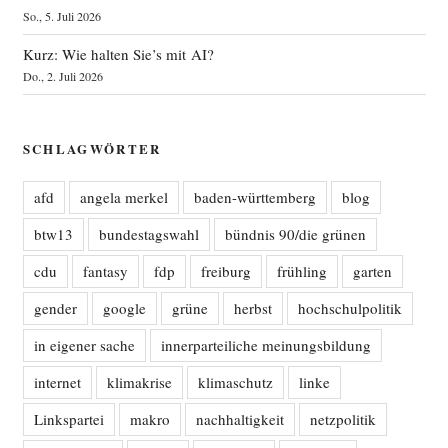
So., 5. Juli 2026
Kurz: Wie halten Sie’s mit AI?
Do., 2. Juli 2026
SCHLAGWÖRTER
afd
angela merkel
baden-württemberg
blog
btw13
bundestagswahl
bündnis 90/die grünen
cdu
fantasy
fdp
freiburg
frühling
garten
gender
google
grüne
herbst
hochschulpolitik
in eigener sache
innerparteiliche meinungsbildung
internet
klimakrise
klimaschutz
linke
Linkspartei
makro
nachhaltigkeit
netzpolitik