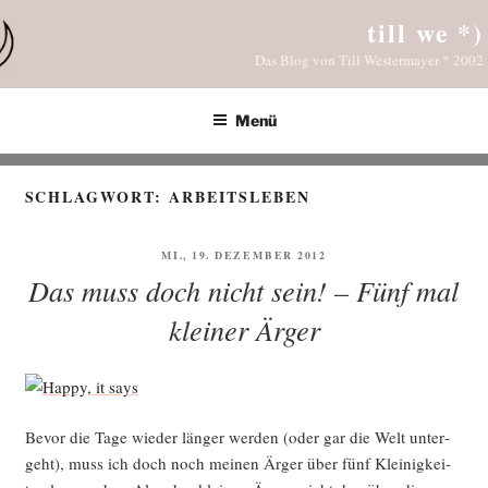
Zum
till we *)
Inhalt
Das Blog von Till Westermayer * 2002
springen
Menü
SCHLAGWORT:
ARBEITSLEBEN
VERÖFFENTLICHT
MI., 19. DEZEMBER 2012
AM
Das muss doch nicht sein! – Fünf mal
kleiner Ärger
Bevor die Tage wie­der län­ger wer­den (oder gar die Welt unter­
geht), muss ich doch noch mei­nen Ärger über fünf Klei­nig­kei­