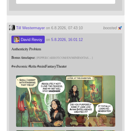
Till Westermayer
on 6.8.2026, 07:43:10
boosted
David Revoy
on
5.8.2026, 16:01:12
Authenticity Problem
Bonus timelapse:
PEPPERCARROT.COM/EN/MINIFANTAS
#
webcomic
#
krita
#
miniFantasyTheater