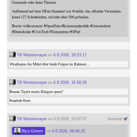
Gemeinde oder deine Themen
Aufbauend auf dem OParl-Standard von
@
okfde
: das offizielle Verzeichnis
kennt 127 Schnittstellen, ich habe über 500 gefunden.
Boosts willkommen!
#
OpenData
#
Kommunalpolitik
#
Gemeinderat
#
Demokratie
#
CivicTech
#
Transparenz
#
OParl
Till Westermayer
on
6.8.2026, 18:23:17
@
kaibojens
Im Mittel über beide Folgen im Rahmen ...
Till Westermayer
on
6.8.2026, 16:58:28
Bonnie Taylor meets Klingon opera?
#
startrek
#
snw
Till Westermayer
on 6.8.2026, 15:07:27
boosted
Rico Grimm
on
6.8.2026, 08:46:25