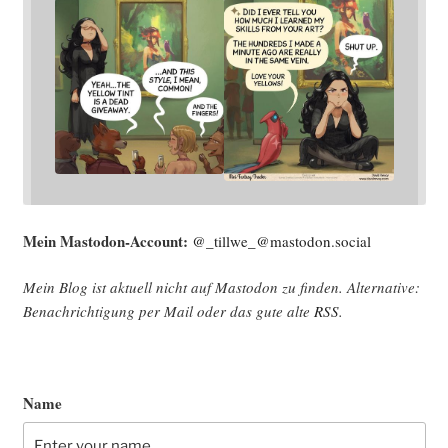
Mein Mast­o­don-Account:
@_tillwe_@mastodon.social
Mein Blog ist aktu­ell nicht auf Mast­o­don zu fin­den. Alter­na­ti­ve:
Benach­rich­ti­gung per Mail oder das gute alte
RSS
.
Name