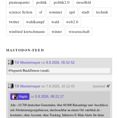
piratenpartei
politik
politik2.0
rieselfeld
science fiction
sf
sommer
spd
stadt
technik
twitter
wahlkampf
wald
web2.0
winfried kretschmann
winter
wissenschaft
MASTODON-FEED
Till Westermayer
on
8.8.2026, 05:52:52
@
fugueish
BlackDemon (small).
Till Westermayer
on 7.8.2026, 10:12:43
boosted
Haplo
on
5.8.2026, 08:21:17
Alle ~10.700 deutschen Gemeinden, über 60.000 Ratsanträge und -beschlüsse
mit Abstimmungsergebnissen, durchsuchbar an einem Ort: ratsblick.de -
kostenlos, ohne Account, ohne Tracking, Inklusive E-Mail-Alerts für deine