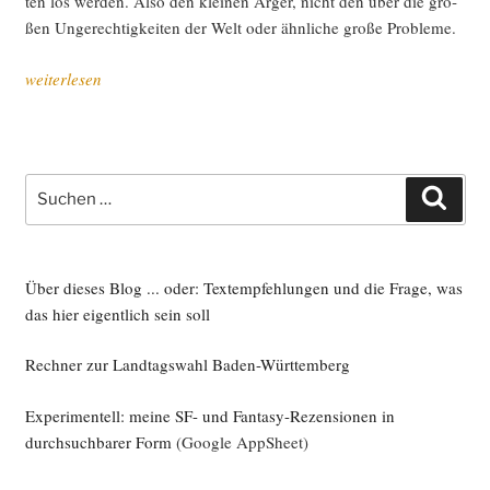
ten los wer­den. Also den klei­nen Ärger, nicht den über die gro­
ßen Unge­rech­tig­kei­ten der Welt oder ähn­li­che gro­ße Probleme.
„Das
weiterlesen
muss
doch
nicht
sein!
Suche
Such
–
nach:
Fünf
mal
klei­
Über dieses Blog ... oder: Textempfehlungen und die Frage, was
ner
das hier eigentlich sein soll
Ärger“
Rechner zur Landtagswahl Baden-Württemberg
Experimentell: meine SF- und Fantasy-Rezensionen in
durchsuchbarer Form
(Google AppSheet)