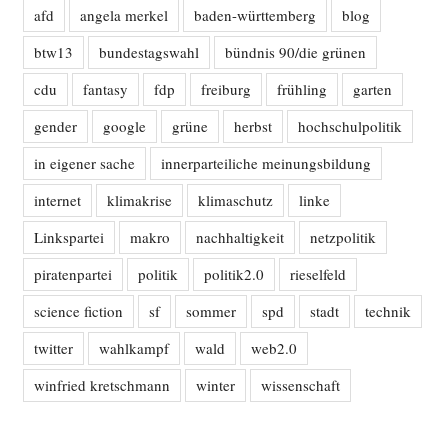
afd
angela merkel
baden-württemberg
blog
btw13
bundestagswahl
bündnis 90/die grünen
cdu
fantasy
fdp
freiburg
frühling
garten
gender
google
grüne
herbst
hochschulpolitik
in eigener sache
innerparteiliche meinungsbildung
internet
klimakrise
klimaschutz
linke
Linkspartei
makro
nachhaltigkeit
netzpolitik
piratenpartei
politik
politik2.0
rieselfeld
science fiction
sf
sommer
spd
stadt
technik
twitter
wahlkampf
wald
web2.0
winfried kretschmann
winter
wissenschaft