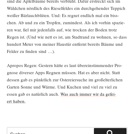
sind die Apfel­bäu­me bereits ver­blüht. Dafür erstreckt sich im
Wäld­chen nörd­lich des Rie­sel­fel­des ein durch­ge­hen­der Tep­pich
wei­ßer Bär­lauch­blü­ten. Und: Es reg­net end­lich mal ein biss­
chen. Ab und zu ein Trop­fen, zumin­dest. Als ich vor­hin spa­zie­
ren war, fiel mir jeden­falls auf, wie tro­cken der Boden trotz
Regen ist. (Und wie nett es ist, am Stadt­rand zu woh­nen, so dass
hun­dert Meter von mei­ner Haus­tür ent­fernt bereits Bäu­me und
Fel­der zu fin­den sind …).
Apro­pos Regen: Ges­tern hät­te es laut über­ein­stim­men­der Pro­
gno­se diver­ser Apps Reg­nen müs­sen. Hat es aber nicht. Statt
des­sen gab es pünkt­lich zur Oster­ei­er­su­che im groß­el­ter­li­chen
Gar­ten Son­ne und Wär­me. Und Kuchen und viel zu viel zu
essen gab es natür­lich auch.
Was auch immer wir da gefei­
ert haben.
Suche