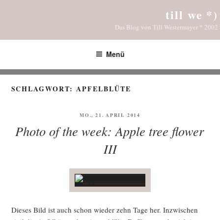
Zum
till we *)
Inhalt
Das Blog von Till Westermayer * 2002
springen
Menü
SCHLAGWORT:
APFELBLÜTE
VERÖFFENTLICHT
MO., 21. APRIL 2014
AM
Photo of the week: Apple tree flower
III
Die­ses Bild ist auch schon wie­der zehn Tage her. Inzwi­schen