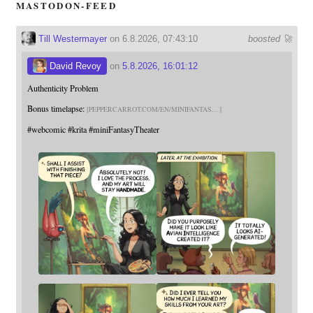
MASTODON-FEED
Till Westermayer
on 6.8.2026, 07:43:10
boosted 🚀
David Revoy
on
5.8.2026, 16:01:12
Authenticity Problem
Bonus timelapse:
PEPPERCARROT.COM/EN/MINIFANTAS
#
webcomic
#
krita
#
miniFantasyTheater