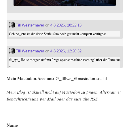
Till Westermayer
on
4.8.2026, 18:22:13
Och nö, jetzt ist die dritte Staffel Silo noch gar nicht komplett verfügbar ...
Till Westermayer
on
4.8.2026, 12:20:32
@
_rya_
Heute morgen lief mir "rage against machine learning" über die Timeline
...
Mein Mast­o­don-Account:
@_tillwe_@mastodon.social
Mein Blog ist aktu­ell nicht auf Mast­o­don zu fin­den. Alter­na­ti­ve:
Benach­rich­ti­gung per Mail oder das gute alte
RSS
.
Name