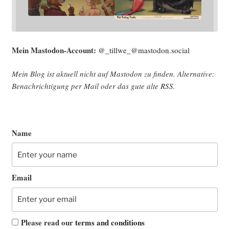
Mein Mast­o­don-Account:
@_tillwe_@mastodon.social
Mein Blog ist aktu­ell nicht auf Mast­o­don zu fin­den. Alter­na­ti­ve:
Benach­rich­ti­gung per Mail oder das gute alte
RSS
.
Name
Email
Please read our
terms and conditions