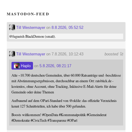
MASTODON-FEED
Till Westermayer
on
8.8.2026, 05:52:52
@
fugueish
BlackDemon (small).
Till Westermayer
on 7.8.2026, 10:12:43
boosted 🚀
Haplo
on
5.8.2026, 08:21:17
Alle ~10.700 deutschen Gemeinden, über 60.000 Ratsanträge und -beschlüsse
mit Abstimmungsergebnissen, durchsuchbar an einem Ort: ratsblick.de -
kostenlos, ohne Account, ohne Tracking, Inklusive E-Mail-Alerts für deine
Gemeinde oder deine Themen
Aufbauend auf dem OParl-Standard von
@
okfde
: das offizielle Verzeichnis
kennt 127 Schnittstellen, ich habe über 500 gefunden.
Boosts willkommen!
#
OpenData
#
Kommunalpolitik
#
Gemeinderat
#
Demokratie
#
CivicTech
#
Transparenz
#
OParl