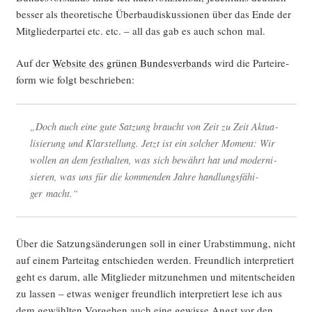
bes­ser als theo­re­ti­sche Über­bau­dis­kus­sio­nen über das Ende der
Mit­glie­der­par­tei etc. etc. – all das gab es auch schon mal.
Auf der
Web­site des grü­nen Bun­des­ver­bands
wird die Par­tei­re­
form wie folgt beschrieben:
„Doch auch eine gute Sat­zung braucht von Zeit zu Zeit Aktua­
li­sie­rung und Klar­stel­lung. Jetzt ist ein sol­cher Moment: Wir
wol­len an dem fest­hal­ten, was sich bewährt hat und moder­ni­
sie­ren, was uns für die kom­men­den Jah­re hand­lungs­fä­hi­
ger macht.“
Über die Sat­zungs­än­de­run­gen soll in einer Urab­stim­mung, nicht
auf einem Par­tei­tag ent­schie­den wer­den. Freund­lich inter­pre­tiert
geht es dar­um, alle Mit­glie­der mit­zu­neh­men und mit­ent­schei­den
zu las­sen – etwas weni­ger freund­lich inter­pre­tiert lese ich aus
dem gewähl­ten Vor­ge­hen auch eine gewis­se Angst vor den