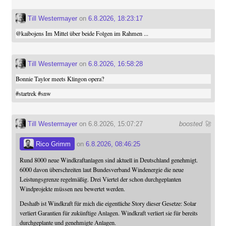
Till Westermayer
on
6.8.2026, 18:23:17
@
kaibojens
Im Mittel über beide Folgen im Rahmen ...
Till Westermayer
on
6.8.2026, 16:58:28
Bonnie Taylor meets Klingon opera?
#
startrek
#
snw
Till Westermayer
on 6.8.2026, 15:07:27
boosted 🚀
Rico Grimm
on
6.8.2026, 08:46:25
Rund 8000 neue Windkraftanlagen sind aktuell in Deutschland genehmigt.
6000 davon überschreiten laut Bundesverband Windenergie die neue
Leistungsgrenze regelmäßig. Drei Viertel der schon durchgeplanten
Windprojekte müssen neu bewertet werden.
Deshalb ist Windkraft für mich die eigentliche Story dieser Gesetze: Solar
verliert Garantien für zukünftige Anlagen. Windkraft verliert sie für bereits
durchgeplante und genehmigte Anlagen.