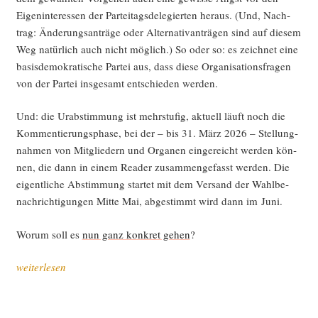
Eigen­in­ter­es­sen der Par­tei­tags­de­le­gier­ten her­aus. (Und, Nach­
trag: Ände­rungs­an­trä­ge oder Alter­na­tiv­an­trä­gen sind auf die­sem
Weg natür­lich auch nicht mög­lich.) So oder so: es zeich­net eine
basis­de­mo­kra­ti­sche Par­tei aus, dass die­se Orga­ni­sa­ti­ons­fra­gen
von der Par­tei ins­ge­samt ent­schie­den werden.
Und: die Urab­stim­mung ist mehr­stu­fig, aktu­ell läuft noch die
Kom­men­tie­rungs­pha­se, bei der – bis 31. März 2026 – Stel­lung­
nah­men von Mit­glie­dern und Orga­nen ein­ge­reicht wer­den kön­
nen, die dann in einem Rea­der zusam­men­ge­fasst wer­den. Die
eigent­li­che Abstim­mung star­tet mit dem Ver­sand der Wahl­be­
nach­rich­ti­gun­gen Mit­te Mai, abge­stimmt wird dann im Juni.
Wor­um soll es
nun ganz kon­kret gehen
?
„Par­
weiterlesen
tei­
re­
form?!“