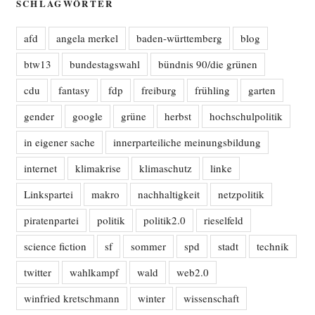
SCHLAGWÖRTER
afd
angela merkel
baden-württemberg
blog
btw13
bundestagswahl
bündnis 90/die grünen
cdu
fantasy
fdp
freiburg
frühling
garten
gender
google
grüne
herbst
hochschulpolitik
in eigener sache
innerparteiliche meinungsbildung
internet
klimakrise
klimaschutz
linke
Linkspartei
makro
nachhaltigkeit
netzpolitik
piratenpartei
politik
politik2.0
rieselfeld
science fiction
sf
sommer
spd
stadt
technik
twitter
wahlkampf
wald
web2.0
winfried kretschmann
winter
wissenschaft