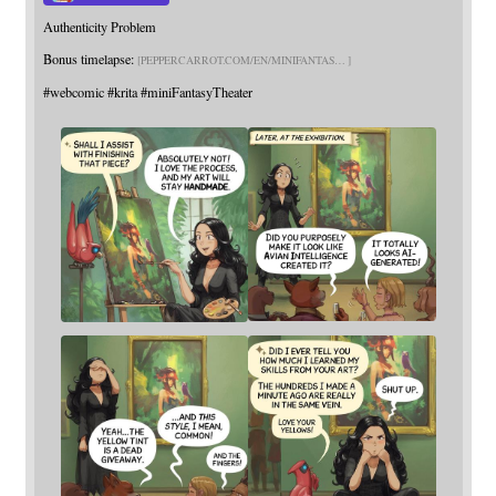
Authenticity Problem
Bonus timelapse:
PEPPERCARROT.COM/EN/MINIFANTAS
#
webcomic
#
krita
#
miniFantasyTheater