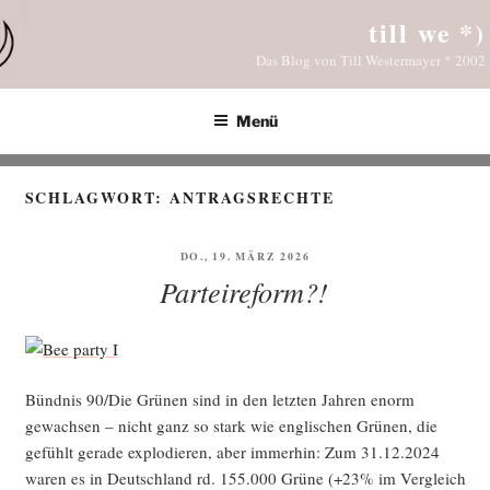
Zum
till we *)
Inhalt
Das Blog von Till Westermayer * 2002
springen
Menü
SCHLAGWORT:
ANTRAGSRECHTE
VERÖFFENTLICHT
DO., 19. MÄRZ 2026
AM
Parteireform?!
Bünd­nis 90/Die Grü­nen sind in den letz­ten Jah­ren enorm
gewach­sen – nicht ganz so stark wie eng­li­schen Grü­nen, die
gefühlt gera­de explo­die­ren, aber immer­hin: Zum 31.12.2024
waren es in Deutsch­land rd. 155.000 Grü­ne (+23% im Ver­gleich