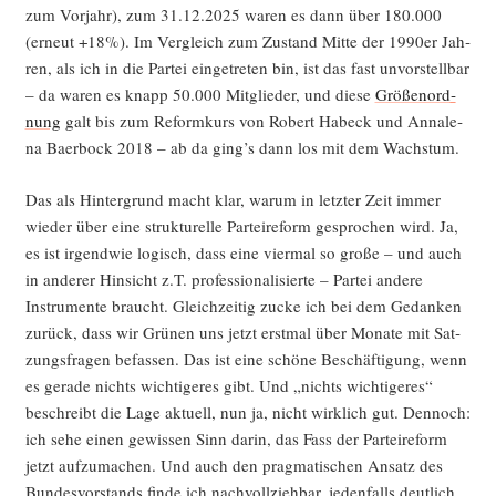
zum Vor­jahr), zum 31.12.2025 waren es dann über 180.000
(erneut +18%). Im Ver­gleich zum Zustand Mit­te der 1990er Jah­
ren, als ich in die Par­tei ein­ge­tre­ten bin, ist das fast unvor­stell­bar
– da waren es knapp 50.000 Mit­glie­der, und die­se
Grö­ßen­ord­
nung
galt bis zum Reform­kurs von Robert Habeck und Anna­le­
na Baer­bock 2018 – ab da ging’s dann los mit dem Wachstum.
Das als Hin­ter­grund macht klar, war­um in letz­ter Zeit immer
wie­der über eine struk­tu­rel­le Par­tei­re­form gespro­chen wird. Ja,
es ist irgend­wie logisch, dass eine vier­mal so gro­ße – und auch
in ande­rer Hin­sicht z.T. pro­fes­sio­na­li­sier­te – Par­tei ande­re
Instru­men­te braucht. Gleich­zei­tig zucke ich bei dem Gedan­ken
zurück, dass wir Grü­nen uns jetzt erst­mal über Mona­te mit Sat­
zungs­fra­gen befas­sen. Das ist eine schö­ne Beschäf­ti­gung, wenn
es gera­de nichts wich­ti­ge­res gibt. Und „nichts wich­ti­ge­res“
beschreibt die Lage aktu­ell, nun ja, nicht wirk­lich gut. Den­noch:
ich sehe einen gewis­sen Sinn dar­in, das Fass der Par­tei­re­form
jetzt auf­zu­ma­chen. Und auch den prag­ma­ti­schen Ansatz des
Bun­des­vor­stands fin­de ich nach­voll­zieh­bar, jeden­falls deut­lich