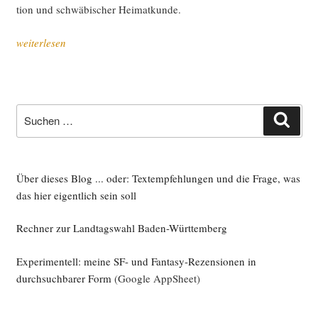
tion und schwä­bi­scher Heimatkunde.
„Lese­
weiterlesen
pro­
to­
koll
Febru­
Suche
Such
ar“
nach:
Über dieses Blog ... oder: Textempfehlungen und die Frage, was
das hier eigentlich sein soll
Rechner zur Landtagswahl Baden-Württemberg
Experimentell: meine SF- und Fantasy-Rezensionen in
durchsuchbarer Form
(Google AppSheet)