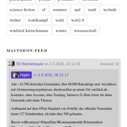
science fiction
sf
sommer
spd
stadt
technik
twitter
wahlkampf
wald
web2.0
winfried kretschmann
winter
wissenschaft
MASTODON-FEED
Till Westermayer
on 7.8.2026, 10:12:43
boosted 🚀
Haplo
on
5.8.2026, 08:21:17
Alle ~10.700 deutschen Gemeinden, über 60.000 Ratsanträge und -beschlüsse
mit Abstimmungsergebnissen, durchsuchbar an einem Ort: ratsblick.de -
kostenlos, ohne Account, ohne Tracking, Inklusive E-Mail-Alerts für deine
Gemeinde oder deine Themen
Aufbauend auf dem OParl-Standard von
@
okfde
: das offizielle Verzeichnis
kennt 127 Schnittstellen, ich habe über 500 gefunden.
Boosts willkommen!
#
OpenData
#
Kommunalpolitik
#
Gemeinderat