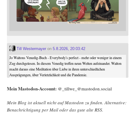
Till Westermayer
on
5.8.2026, 20:03:42
Jo Waltons Venedig-Buch - Everybody's perfect - mehr oder weniger in einem
Zug durchgelesen. In diesem Venedig treffen neun Welten aufeinander. Walton
macht daraus eine Meditation über Liebe in ihren unterschiedlichen
Ausprägungen, über Verletzlichkeit und die Pandemie.
Mein Mast­o­don-Account:
@_tillwe_@mastodon.social
Mein Blog ist aktu­ell nicht auf Mast­o­don zu fin­den. Alter­na­ti­ve:
Benach­rich­ti­gung per Mail oder das gute alte
RSS
.