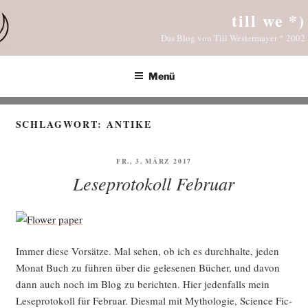
Zum
till we *)
Inhalt
Das Blog von Till Westermayer * 2002
springen
Menü
SCHLAGWORT:
ANTIKE
VERÖFFENTLICHT
FR., 3. MÄRZ 2017
AM
Leseprotokoll Februar
Immer die­se Vor­sät­ze. Mal sehen, ob ich es durch­hal­te, jeden
Monat Buch zu füh­ren über die gele­se­nen Bücher, und davon
dann auch noch im Blog zu berich­ten. Hier jeden­falls mein
Lese­pro­to­koll für Febru­ar. Dies­mal mit Mytho­lo­gie, Sci­ence Fic­