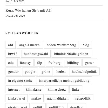
So., 5. Juli 2026
Kurz: Wie halten Sie’s mit AI?
Do., 2. Juli 2026
SCHLAGWÖRTER
afd
angela merkel
baden-württemberg
blog
btw13
bundestagswahl
bündnis 90/die grünen
cdu
fantasy
fdp
freiburg
frühling
garten
gender
google
grüne
herbst
hochschulpolitik
in eigener sache
innerparteiliche meinungsbildung
internet
klimakrise
klimaschutz
linke
Linkspartei
makro
nachhaltigkeit
netzpolitik
piratenpartei
politik
politik2.0
rieselfeld