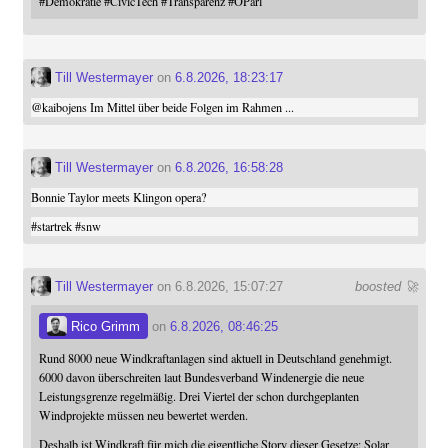
#
Demokratie
#
CivicTech
#
Transparenz
#
OParl
Till Westermayer
on
6.8.2026, 18:23:17
@
kaibojens
Im Mittel über beide Folgen im Rahmen ...
Till Westermayer
on
6.8.2026, 16:58:28
Bonnie Taylor meets Klingon opera?
#
startrek
#
snw
Till Westermayer
on 6.8.2026, 15:07:27
boosted 🚀
Rico Grimm
on
6.8.2026, 08:46:25
Rund 8000 neue Windkraftanlagen sind aktuell in Deutschland genehmigt.
6000 davon überschreiten laut Bundesverband Windenergie die neue
Leistungsgrenze regelmäßig. Drei Viertel der schon durchgeplanten
Windprojekte müssen neu bewertet werden.
Deshalb ist Windkraft für mich die eigentliche Story dieser Gesetze: Solar