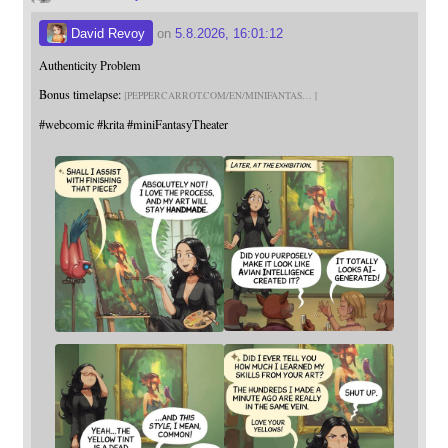
David Revoy
on
5.8.2026, 16:01:12
Authenticity Problem
Bonus timelapse:
PEPPERCARROT.COM/EN/MINIFANTAS
#
webcomic
#
krita
#
miniFantasyTheater