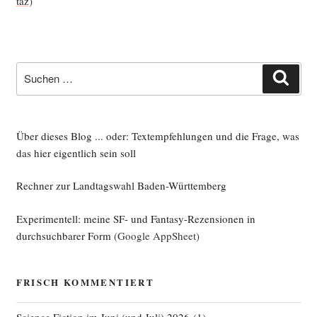
taz
)
Suche
Such
nach:
Über dieses Blog ... oder: Textempfehlungen und die Frage, was
das hier eigentlich sein soll
Rechner zur Landtagswahl Baden-Württemberg
Experimentell: meine SF- und Fantasy-Rezensionen in
durchsuchbarer Form
(Google AppSheet)
FRISCH KOMMENTIERT
Science Fiction im Juni (und Juli) 2026
(
1
)