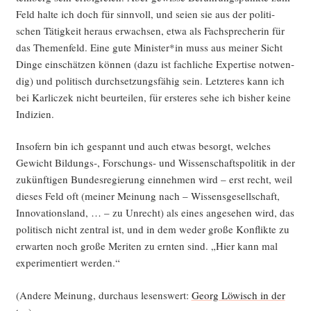
Feld hal­te ich doch für sinn­voll, und sei­en sie aus der poli­ti­
schen Tätig­keit her­aus erwach­sen, etwa als Fach­spre­che­rin für
das The­men­feld. Eine gute Minister*in muss aus mei­ner Sicht
Din­ge ein­schät­zen kön­nen (dazu ist fach­li­che Exper­ti­se not­wen­
dig) und poli­tisch durch­set­zungs­fä­hig sein. Letz­te­res kann ich
bei Kar­lic­zek nicht beur­tei­len, für ers­te­res sehe ich bis­her kei­ne
Indizien.
Inso­fern bin ich gespannt und auch etwas besorgt, wel­ches
Gewicht Bildungs‑, For­schungs- und Wis­sen­schafts­po­li­tik in der
zukünf­ti­gen Bun­des­re­gie­rung ein­neh­men wird – erst recht, weil
die­ses Feld oft (mei­ner Mei­nung nach – Wis­sens­ge­sell­schaft,
Inno­va­ti­ons­land, … – zu Unrecht) als eines ange­se­hen wird, das
poli­tisch nicht zen­tral ist, und in dem weder gro­ße Kon­flik­te zu
erwar­ten noch gro­ße Meri­ten zu ern­ten sind. „Hier kann mal
expe­ri­men­tiert werden.“
(Ande­re Mei­nung, durch­aus lesens­wert:
Georg Löwisch in der