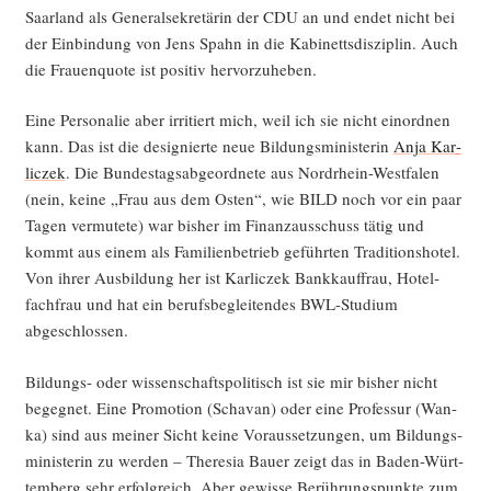
Saar­land als Gene­ral­se­kre­tä­rin der CDU an und endet nicht bei
der Ein­bin­dung von Jens Spahn in die Kabi­netts­dis­zi­plin. Auch
die Frau­en­quo­te ist posi­tiv hervorzuheben.
Eine Per­so­na­lie aber irri­tiert mich, weil ich sie nicht ein­ord­nen
kann. Das ist die desi­gnier­te neue Bil­dungs­mi­nis­te­rin
Anja Kar­
lic­zek
. Die Bun­des­tags­ab­ge­ord­ne­te aus Nord­rhein-West­fa­len
(nein, kei­ne „Frau aus dem Osten“, wie BILD noch vor ein paar
Tagen ver­mu­te­te) war bis­her im Finanz­aus­schuss tätig und
kommt aus einem als Fami­li­en­be­trieb geführ­ten Tra­di­ti­ons­ho­tel.
Von ihrer Aus­bil­dung her ist Kar­lic­zek Bank­kauf­frau, Hotel­
fach­frau und hat ein berufs­be­glei­ten­des BWL-Stu­di­um
abgeschlossen.
Bil­dungs- oder wis­sen­schafts­po­li­tisch ist sie mir bis­her nicht
begeg­net. Eine Pro­mo­ti­on (Scha­van) oder eine Pro­fes­sur (Wan­
ka) sind aus mei­ner Sicht kei­ne Vor­aus­set­zun­gen, um Bil­dungs­
mi­nis­te­rin zu wer­den – The­re­sia Bau­er zeigt das in Baden-Würt­
tem­berg sehr erfolg­reich. Aber gewis­se Berüh­rungs­punk­te zum