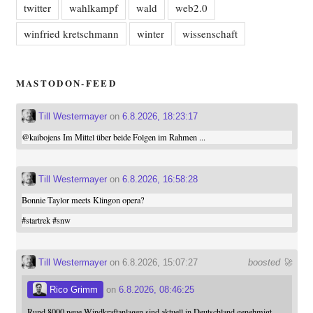
twitter
wahlkampf
wald
web2.0
winfried kretschmann
winter
wissenschaft
MASTODON-FEED
Till Westermayer
on
6.8.2026, 18:23:17
@
kaibojens
Im Mittel über beide Folgen im Rahmen ...
Till Westermayer
on
6.8.2026, 16:58:28
Bonnie Taylor meets Klingon opera?
#
startrek
#
snw
Till Westermayer
on 6.8.2026, 15:07:27
boosted 🚀
Rico Grimm
on
6.8.2026, 08:46:25
Rund 8000 neue Windkraftanlagen sind aktuell in Deutschland genehmigt.