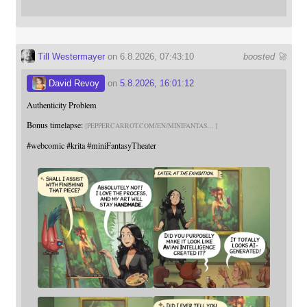
Till Westermayer
on 6.8.2026, 07:43:10
boosted 🚀
David Revoy
on
5.8.2026, 16:01:12
Authenticity Problem
Bonus timelapse:
PEPPERCARROT.COM/EN/MINIFANTAS
#
webcomic
#
krita
#
miniFantasyTheater