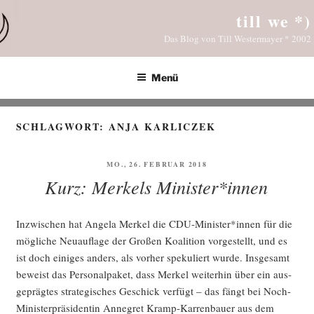
Zum
till we *)
Inhalt
Das Blog von Till Westermayer * 2002
springen
Menü
SCHLAGWORT:
ANJA KARLICZEK
VERÖFFENTLICHT
MO., 26. FEBRUAR 2018
AM
Kurz: Merkels Minister*innen
Inzwi­schen hat Ange­la Mer­kel die CDU-Minister*innen für die
mög­li­che Neu­auf­la­ge der Gro­ßen Koali­ti­on vor­ge­stellt, und es
ist doch eini­ges anders, als vor­her spe­ku­liert wur­de. Ins­ge­samt
beweist das Per­so­nal­pa­ket, dass Mer­kel wei­ter­hin über ein aus­
ge­präg­tes stra­te­gi­sches Geschick ver­fügt – das fängt bei Noch-
Minis­ter­prä­si­den­tin Anne­gret Kramp-Kar­ren­bau­er aus dem