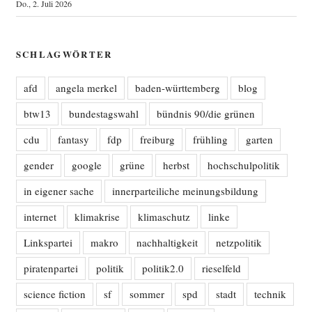
Do., 2. Juli 2026
SCHLAGWÖRTER
afd
angela merkel
baden-württemberg
blog
btw13
bundestagswahl
bündnis 90/die grünen
cdu
fantasy
fdp
freiburg
frühling
garten
gender
google
grüne
herbst
hochschulpolitik
in eigener sache
innerparteiliche meinungsbildung
internet
klimakrise
klimaschutz
linke
Linkspartei
makro
nachhaltigkeit
netzpolitik
piratenpartei
politik
politik2.0
rieselfeld
science fiction
sf
sommer
spd
stadt
technik