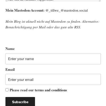
Mein Mast­o­don-Account:
@_tillwe_@mastodon.social
Mein Blog ist aktu­ell nicht auf Mast­o­don zu fin­den. Alter­na­ti­ve:
Benach­rich­ti­gung per Mail oder das gute alte
RSS
.
Name
Email
Please read our
terms and conditions