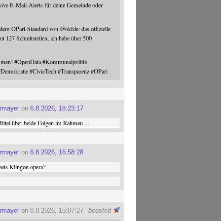
sive E-Mail-Alerts für deine Gemeinde oder
 dem OParl-Standard von
@
okfde
: das offizielle
nt 127 Schnittstellen, ich habe über 500
ommen!
#
OpenData
#
Kommunalpolitik
#
Demokratie
#
CivicTech
#
Transparenz
#
OParl
ermayer
on
6.8.2026, 18:23:17
ttel über beide Folgen im Rahmen ...
ermayer
on
6.8.2026, 16:58:28
ets Klingon opera?
ermayer
on 6.8.2026, 15:07:27
boosted