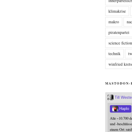
innerparteili
klimakrise
makro
nac
piratenpartei
science fictio
technik
tw
winfried kre
MASTODON-
Till West
Haplo
Alle ~10.700 d
und -beschlüss
einem Ort: rats