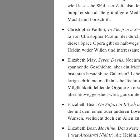
wie klas­si­sche SF die­ser Zeit, also 
puppt er sich als tief­grün­di­ge­re Med
Macht und Fortschritt.
Chris­to­pher Pao­li­ni,
To Sleep in a Se
ra von Chris­to­pher Pao­li­ni, der dur
die­ser Space Ope­ra gibt es halb­wegs p
Hel­din wider Wil­len und inter­es­san­
Eliza­beth May,
Seven Devils
. Noch­ma
span­nen­de Geschich­te, aber ein lei­de
instantan besuch­ba­re Gala­xien? Lebe
fort­ge­schrit­te­ne medi­zi­ni­sche Tech­
Mög­lich­keit, feh­len­de Orga­ne zu er
über hin­weg­ge­se­hen wird, ganz unt
Eliza­beth Bear,
On Safa­ri in R’lyeh 
die mit dem einen oder ande­ren Love­
Wunsch, viel­leicht doch ein Ali­en zu
Eliza­beth Bear,
Machi­ne
. Der zwei­t
1 war
Ances­tral Nights
); die Hel­din,