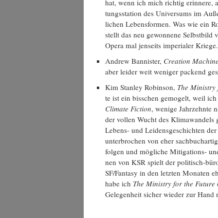
hat, wenn ich mich rich­tig erin­ne­re, 
tungs­sta­ti­on des Uni­ver­sums im Auße
li­chen Lebens­for­men. Was wie ein Rou­t
stellt das neu gewon­ne­ne Selbst­bild
Ope­ra mal jen­seits impe­ria­ler Kriege.
Andrew Ban­nis­ter,
Crea­ti­on Machi­n
aber lei­der weit weni­ger packend ge
Kim Stan­ley Robin­son,
The Minis­try
te ist ein biss­chen gemo­gelt, weil 
Cli­ma­te Fic­tion
, weni­ge Jahr­zehn­te
der vol­len Wucht des Kli­ma­wan­dels ge
Lebens- und Lei­dens­ge­schich­ten de
unter­bro­chen von eher sach­buch­ar­ti­
fol­gen und mög­li­che Miti­ga­ti­ons- un
nen von KSR spielt der poli­tisch-büro­
SF/Fantasy in den letz­ten Mona­ten 
habe ich
The Minis­try for the Future
e
Gele­gen­heit sicher wie­der zur Han