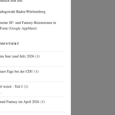
entlich sein soll
ndtagswahl Baden-Württemberg
 meine SF- und Fantasy-Rezensionen in
 Form
(Google AppSheet)
MMENTIERT
 im Juni (und Juli) 2026
(
1
)
d
haos-Tage bei der CDU
(
1
)
f weird - Teil I
(
1
)
..
 und Fantasy im April 2026
(
1
)