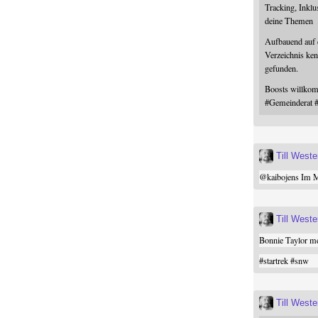
Tracking, Inklu
deine Themen
Aufbauend auf
Verzeichnis ken
gefunden.
Boosts willk
#
Gemeinderat
Till West
@
kaibojens
Im Mi
Till West
Bonnie Taylor me
#
startrek
#
snw
Till West