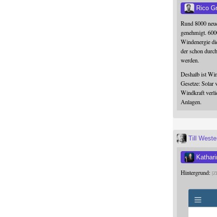
Rico G
Rund 8000 neue
genehmigt. 600
Windenergie die
der schon durc
werden.
Deshalb ist Win
Gesetze: Solar 
Windkraft verli
Anlagen.
Till West
Kathari
Hintergrund:
Z