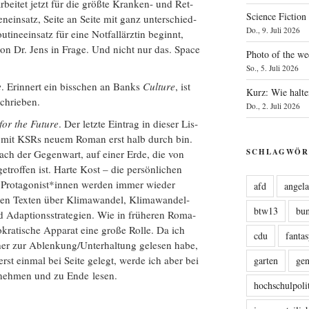
arbei­tet jetzt für die größ­te Kran­ken- und Ret­
Science Fiction
n­ein­satz, Sei­te an Sei­te mit ganz unter­schied­
Do., 9. Juli 2026
i­ne­ein­satz für eine Not­fall­ärz­tin beginnt,
 von Dr. Jens in Fra­ge. Und nicht nur das. Space
Photo of the we
So., 5. Juli 2026
e
. Erin­nert ein biss­chen an Banks
Cul­tu­re
, ist
Kurz: Wie halte
schrieben.
Do., 2. Juli 2026
 for the Future
. Der letz­te Ein­trag in die­ser Lis­
ich mit KSRs neu­em Roman erst halb durch bin.
SCHLAGWÖR
 nach der Gegen­wart, auf einer Erde, die von
trof­fen ist. Har­te Kost – die per­sön­li­chen
r Protagonist*innen wer­den immer wie­der
afd
angel
gen Tex­ten über Kli­ma­wan­del, Kli­ma­wan­del­
btw13
bu
d Adap­ti­ons­stra­te­gien. Wie in frü­he­ren Roma­
kra­ti­sche Appa­rat eine gro­ße Rol­le. Da ich
cdu
fanta
eher zur Ablenkung/Unterhaltung gele­sen habe,
rst ein­mal bei Sei­te gelegt, wer­de ich aber bei
garten
ge
d neh­men und zu Ende lesen.
hochschulpoli