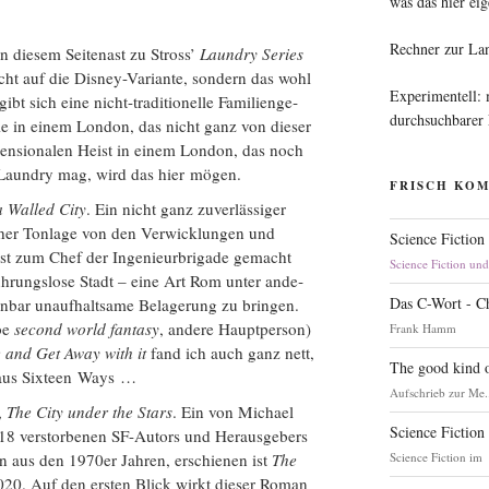
was das hier eig
Rechner zur La
In die­sem Sei­ten­ast zu Stross’
Laun­dry Series
ht auf die Dis­ney-Vari­an­te, son­dern das wohl
Experimentell:
gibt sich eine nicht-tra­di­tio­nel­le Fami­li­en­ge­
durchsuchbarer
die in einem Lon­don, das nicht ganz von die­ser
men­sio­na­len Heist in einem Lon­don, das noch
e Laun­dry mag, wird das hier mögen.
FRISCH KO
 Wal­led City
. Ein nicht ganz zuver­läs­si­ger
scher Ton­la­ge von den Ver­wick­lun­gen und
Science Fiction
erst zum Chef der Inge­nieur­bri­ga­de gemacht
Science Fiction un
h­rungs­lo­se Stadt – eine Art Rom unter ande­
Das C-Wort - C
ar unauf­halt­sa­me Bela­ge­rung zu brin­gen.
­be
second world fan­ta­sy
, ande­re Haupt­per­son)
Frank Hamm
 and Get Away with it
fand ich auch ganz nett,
The good kind o
er aus Six­teen Ways …
Aufschrieb zur Me.
,
The City under the Stars
. Ein von Micha­el
Science Fiction
8 ver­stor­be­nen SF-Autors und Her­aus­ge­bers
Science Fiction im
n aus den 1970er Jah­ren, erschie­nen ist
The
2020. Auf den ers­ten Blick wirkt die­ser Roman