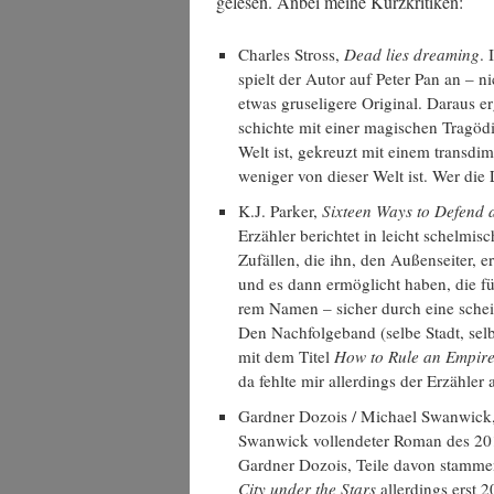
gele­sen. Anbei mei­ne Kurzkritiken:
Charles Stross,
Dead lies dre­a­ming
. 
spielt der Autor auf Peter Pan an – nic
etwas gru­se­li­ge­re Ori­gi­nal. Dar­aus er
schich­te mit einer magi­schen Tra­gö­
Welt ist, gekreuzt mit einem trans­di­
weni­ger von die­ser Welt ist. Wer di
K.J. Par­ker,
Six­teen Ways to Defend a
Erzäh­ler berich­tet in leicht schel­mi­
Zufäl­len, die ihn, den Außen­sei­ter, 
und es dann ermög­licht haben, die fü
rem Namen – sicher durch eine schein­b
Den Nach­fol­ge­band (sel­be Stadt, sel
mit dem Titel
How to Rule an Empire
da fehl­te mir aller­dings der Erzäh­l
Gard­ner Dozois / Micha­el Swan­wick
Swan­wick voll­ende­ter Roman des 201
Gard­ner Dozois, Tei­le davon stam­me
City under the Stars
aller­dings erst 