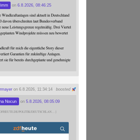
rimm
on
6.8.2026, 08:46:25
 Windkraftanlagen sind aktuell in Deutschland
0 davon überschreiten laut Bundesverband
 neue Leistungsgrenze regelmäßig. Drei Viertel
hgeplanten Windprojekte müssen neu bewertet
dkraft für mich die eigentliche Story dieser
verliert Garantien für zukünftige Anlagen.
ert sie für bereits durchgeplante und genehmigte
ermayer
on 6.8.2026, 11:34:14
boosted
na Nocun
on
5.8.2026, 08:05:09
DFHEUTE.DE/POLITIK/DEUTSCHLAN