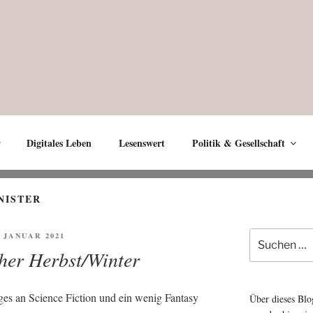
Digitales Leben
Lesenswert
Politik & Gesellschaft
NISTER
Suche
FENTLICHT
. JANUAR 2021
nach:
her Herbst/Winter
ges an Sci­ence Fic­tion und ein wenig Fan­ta­sy
Über dieses Blo