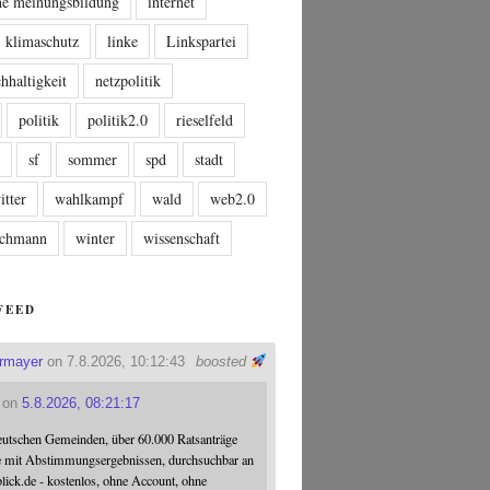
che meinungsbildung
internet
klimaschutz
linke
Linkspartei
hhaltigkeit
netzpolitik
politik
politik2.0
rieselfeld
n
sf
sommer
spd
stadt
itter
wahlkampf
wald
web2.0
tschmann
winter
wissenschaft
FEED
ermayer
on 7.8.2026, 10:12:43
boosted
on
5.8.2026, 08:21:17
eutschen Gemeinden, über 60.000 Ratsanträge
e mit Abstimmungsergebnissen, durchsuchbar an
blick.de - kostenlos, ohne Account, ohne