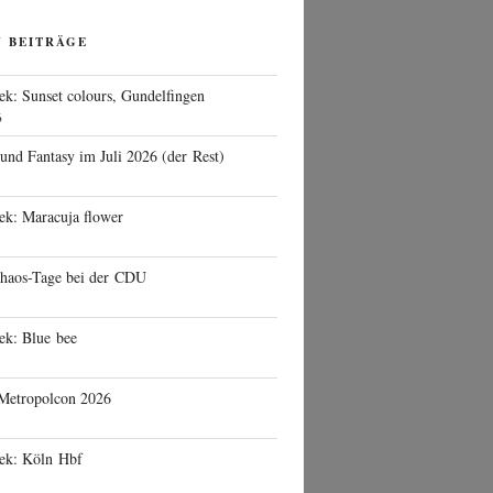
N BEITRÄGE
ek: Sunset colours, Gundelfingen
6
 und Fantasy im Juli 2026 (der Rest)
ek: Maracuja flower
haos-Tage bei der CDU
ek: Blue bee
 Metropolcon 2026
eek: Köln Hbf