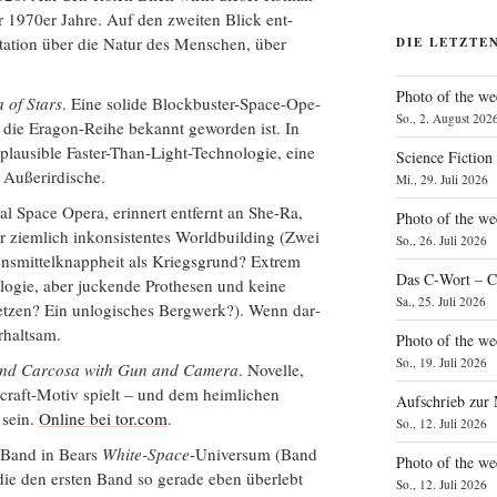
der 1970er Jah­re. Auf den zwei­ten Blick ent­
i­ta­ti­on über die Natur des Men­schen, über
DIE LETZTE
Photo of the we
a of Stars
. Eine soli­de Block­bus­ter-Space-Ope­
So., 2. August 202
ch die Era­gon-Rei­he bekannt gewor­den ist. In
lau­si­ble Fas­ter-Than-Light-Tech­no­lo­gie, eine
Science Fiction
te Außerirdische.
Mi., 29. Juli 2026
l Space Ope­ra, erin­nert ent­fernt an She-Ra,
Photo of the we
r ziem­lich inkon­sis­ten­tes World­buil­ding (Zwei
So., 26. Juli 2026
ns­mit­tel­knapp­heit als Kriegs­grund? Extrem
Das C‑Wort – C
no­lo­gie, aber jucken­de Pro­the­sen und kei­ne
Sa., 25. Juli 2026
set­zen? Ein unlo­gi­sches Berg­werk?). Wenn dar­
erhaltsam.
Photo of the we
So., 19. Juli 2026
and Car­co­sa with Gun and Came­ra
. Novel­le,
craft-Motiv spielt – und dem heim­li­chen
Aufschrieb zur
 sein.
Online bei tor.com
.
So., 12. Juli 2026
e Band in Bears
White-Space-
Uni­ver­sum (Band
Photo of the w
 die den ers­ten Band so gera­de eben über­lebt
So., 12. Juli 2026