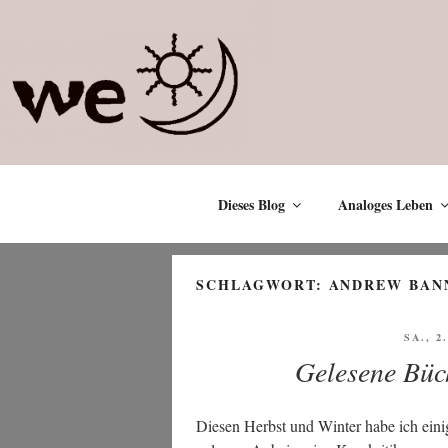
Zum
Inhalt
springen
Dieses Blog
Analoges Leben
SCHLAGWORT:
ANDREW BAN
VERÖF
SA., 2
AM
Gelesene Büc
Die­sen Herbst und Win­ter habe ich eini­