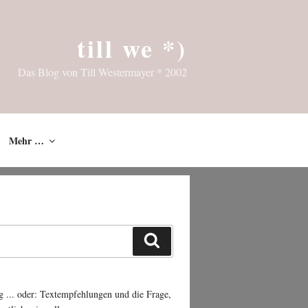
till we *)
Das Blog von Till Westermayer * 2002
Mehr …
Suchen
g ... oder: Textempfehlungen und die Frage,